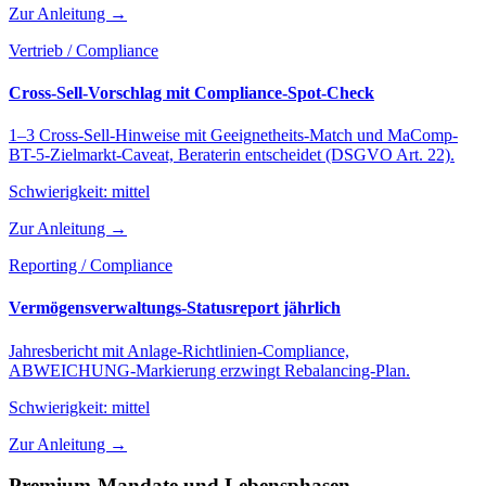
Zur Anleitung →
Vertrieb / Compliance
Cross-Sell-Vorschlag mit Compliance-Spot-Check
1–3 Cross-Sell-Hinweise mit Geeignetheits-Match und MaComp-
BT-5-Zielmarkt-Caveat, Beraterin entscheidet (DSGVO Art. 22).
Schwierigkeit:
mittel
Zur Anleitung →
Reporting / Compliance
Vermögensverwaltungs-Statusreport jährlich
Jahresbericht mit Anlage-Richtlinien-Compliance,
ABWEICHUNG-Markierung erzwingt Rebalancing-Plan.
Schwierigkeit:
mittel
Zur Anleitung →
Premium-Mandate und Lebensphasen