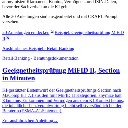
anonymisiert Klarnamen, Konto-, Vermögens- und ISIN-Daten,
bevor der Sachverhalt an die KI geht.
Alle 20 Anleitungen sind ausgearbeitet und mit CRAFT-Prompt
versehen.
20 Anleitungen entdecken
Beispiel: Geeignetheitsprüfung MiFID
II
Ausführliches Beispiel · Retail-Banking
Retail-Banking · Beratungsdokumentation
Geeignetheitsprüfung MiFID II, Section
in Minuten
KI-gestützter Erstentwurf der Geeignetheitsprüfungs-Section nach
MaComp BT 7.1 aus den fünf MiFID-II-Kategorien. anymize hält
Klarname, Einkommen und Vermögen aus dem KI-Kontext heraus;
die inhaltliche Letztverantwortung bleibt selbstverständlich bei der
Beraterin (ESMA-AI-Statement).
Zur ausführlichen Anleitung
→