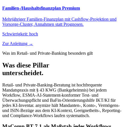
Familien-/Haushaltsfinanzplan Premium
Mehrjähriger Familien-Finanzplan mit Cashflow-Projektion und
Vorsorge-Cluster, Annahmen statt Prognosen.
Schwierigkeit:
hoch
Zur Anleitung →
Was im Retail- und Private-Banking besonders gilt
Was diese Pillar
unterscheidet.
Retail- und Private-Banking-Beratung ist hochfrequente
Mandatspraxis mit § 43 KWG (Bankgeheimnis) bei jedem
Workflow, ESMA-AI-Statement-konformer Test- und
Überwachungspflicht und BaFin-Orientierungshilfe IKT/KI für
jedes KI-Inventar. anymize hält Mandanten-, Konto-, Vermögens-
und ISIN-Bezüge aus dem KI-Kontext, Geeignetheits-, Reporting-
und Compliance-Workflows laufen systematisch.
MaComp BT 7.1 als Maßstab jedes Workflows