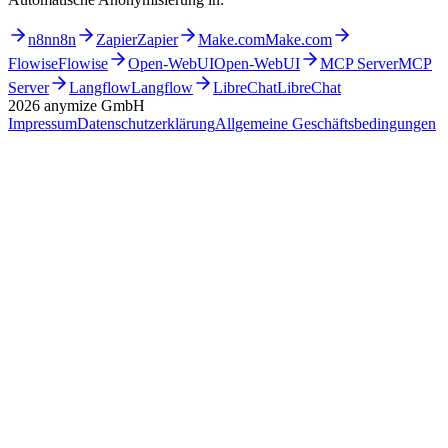
n8n
n8n
Zapier
Zapier
Make.com
Make.com
Flowise
Flowise
Open-WebUI
Open-WebUI
MCP Server
MCP
Server
Langflow
Langflow
LibreChat
LibreChat
2026
anymize GmbH
Impressum
Datenschutzerklärung
Allgemeine Geschäftsbedingungen