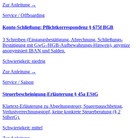
Zur Anleitung →
Service / Offboarding
Konto-Schließung: Pflichtkorrespondenz § 675f BGB
3 Schreiben (Eingangsbestätigung, Abrechnung, Schließungs-
Bestätigung mit GwG-/HGB-Aufbewahrungs-Hinweis), anymize
anonymisiert IBAN und Salden.
Schwierigkeit:
niedrig
Zur Anleitung →
Service / Saison
Steuerbescheinigung-Erläuterung § 45a EStG
Klartext-Erläuterung zu Abgeltungsteuer, Sparerpauschbetrag,
Verlustverrechnungstopf, keine konkrete Steuerberatung (§ 2
StBerG).
Schwierigkeit:
mittel