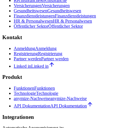
Rechtsbranche
Rechtsbranche
Versicherungen
Versicherungen
Gesundheitswesen
Gesundheitswesen
Finanzdienstleistungen
Finanzdienstleistungen
HR & Personalwesen
HR & Personalwesen
Öffentlicher Sektor
Öffentlicher Sektor
Kontakt
Anmeldung
Anmeldung
Registrierung
Registrierung
Partner werden
Partner werden
Linked in
Linked in
Produkt
Funktionen
Funktionen
Technologie
Technologie
anymize-Nachweise
anymize-Nachweise
API Dokumentation
API Dokumentation
Integrationen
Automatische Anonymisierung in: