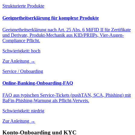
Strukturierte Produkte
Geeignetheitserklärung für komplexe Produkte
Geeignetheitserklärung nach Art. 25 Abs. 6 MiFID II für Zertifikate
und Derivate, Produkt-Mechanik aus KID/PRIIPs, Vier-Augen-
Compliance Pflicht.
Schwierigkeit:
hoch
Zur Anleitung →
Service / Onboarding
Online-Banking-Onboarding-FAQ
FAQ aus typischen Service-Tickets (pushTAN, SCA, Phishing) mit
BaFin-Phishing-Warnung als Pflicht-Verweis.
Schwierigkeit:
niedrig
Zur Anleitung →
Konto-Onboarding und KYC