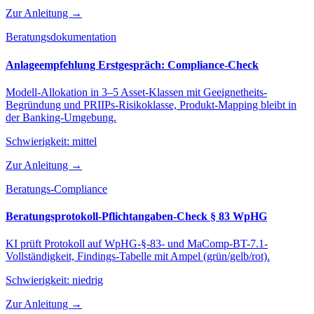
Zur Anleitung →
Beratungsdokumentation
Anlageempfehlung Erstgespräch: Compliance-Check
Modell-Allokation in 3–5 Asset-Klassen mit Geeignetheits-
Begründung und PRIIPs-Risikoklasse, Produkt-Mapping bleibt in
der Banking-Umgebung.
Schwierigkeit:
mittel
Zur Anleitung →
Beratungs-Compliance
Beratungsprotokoll-Pflichtangaben-Check § 83 WpHG
KI prüft Protokoll auf WpHG-§-83- und MaComp-BT-7.1-
Vollständigkeit, Findings-Tabelle mit Ampel (grün/gelb/rot).
Schwierigkeit:
niedrig
Zur Anleitung →