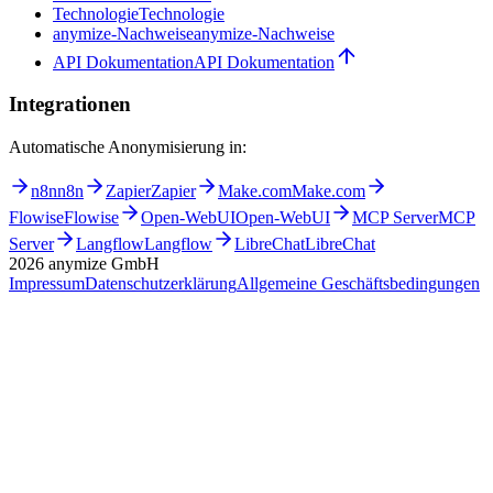
Technologie
Technologie
anymize-Nachweise
anymize-Nachweise
API Dokumentation
API Dokumentation
Integrationen
Automatische Anonymisierung in:
n8n
n8n
Zapier
Zapier
Make.com
Make.com
Flowise
Flowise
Open-WebUI
Open-WebUI
MCP Server
MCP
Server
Langflow
Langflow
LibreChat
LibreChat
2026
anymize GmbH
Impressum
Datenschutzerklärung
Allgemeine Geschäftsbedingungen