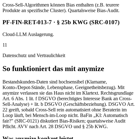
Cross-Sell-Algorithmen können Bias enthalten (z.B. teurere
Produkte an spezifische Cluster). Quartalsweise Bias-Audit.
PF-FIN-RET-013-7 · § 25b KWG (SRC-0107)
Cloud-LLM Auslagerung.
11
Datenschutz und Vertraulichkeit
So funktioniert das mit anymize
Bestandskunden-Daten sind hochsensibel (Klarname,
Konto-/Depot-Stände, Lebensphase, Geeignetheitsbezug). Mit
anymize verlassen sie das Haus nicht im Klartext. Rechtsgrundlage
Art. 6 Abs. 1 lit. f DSGVO (berechtigtes Interesse Bank an Cross-
Sell-Analyse) + lit. b DSGVO (Geschäftsbeziehung). DSGVO Art.
22 greift, sobald Cross-Sell rein automatisiert ohne Beraterin im
Loop läuft, bei Mensch-im-Loop nicht. BaFin „KI: Automatisch
fair?" (SRC-0121) diskutiert Bias-Risiken; quartalsweise Audit
Pflicht. AVV nach Art. 28 DSGVO und § 25b KWG.
Was anymize konkret leistet