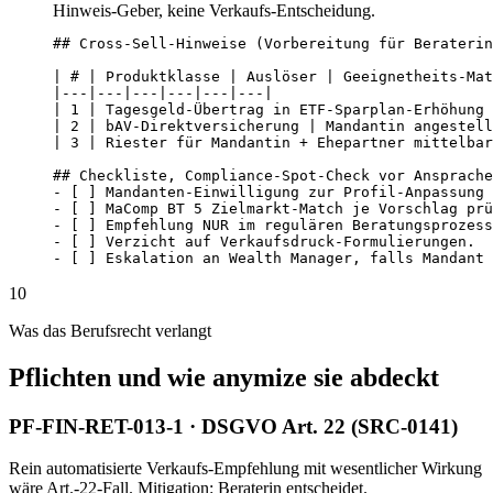
Hinweis-Geber, keine Verkaufs-Entscheidung.
## Cross-Sell-Hinweise (Vorbereitung für Beraterin
| # | Produktklasse | Auslöser | Geeignetheits-Mat
|---|---|---|---|---|---|

| 1 | Tagesgeld-Übertrag in ETF-Sparplan-Erhöhung 
| 2 | bAV-Direktversicherung | Mandantin angestell
| 3 | Riester für Mandantin + Ehepartner mittelbar
## Checkliste, Compliance-Spot-Check vor Ansprache

- [ ] Mandanten-Einwilligung zur Profil-Anpassung 
- [ ] MaComp BT 5 Zielmarkt-Match je Vorschlag prü
- [ ] Empfehlung NUR im regulären Beratungsprozess
- [ ] Verzicht auf Verkaufsdruck-Formulierungen.

- [ ] Eskalation an Wealth Manager, falls Mandant 
10
Was das Berufsrecht verlangt
Pflichten und wie anymize sie abdeckt
PF-FIN-RET-013-1 · DSGVO Art. 22 (SRC-0141)
Rein automatisierte Verkaufs-Empfehlung mit wesentlicher Wirkung
wäre Art.-22-Fall. Mitigation: Beraterin entscheidet.