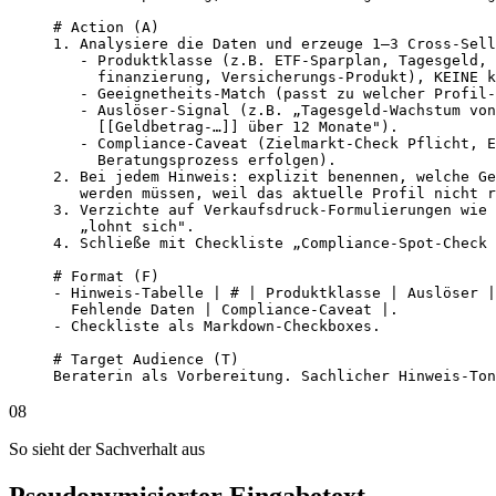
# Action (A)

1. Analysiere die Daten und erzeuge 1–3 Cross-Sell
   - Produktklasse (z.B. ETF-Sparplan, Tagesgeld, 
     finanzierung, Versicherungs-Produkt), KEINE k
   - Geeignetheits-Match (passt zu welcher Profil-
   - Auslöser-Signal (z.B. „Tagesgeld-Wachstum von
     [[Geldbetrag-…]] über 12 Monate").

   - Compliance-Caveat (Zielmarkt-Check Pflicht, E
     Beratungsprozess erfolgen).

2. Bei jedem Hinweis: explizit benennen, welche Ge
   werden müssen, weil das aktuelle Profil nicht r
3. Verzichte auf Verkaufsdruck-Formulierungen wie 
   „lohnt sich".

4. Schließe mit Checkliste „Compliance-Spot-Check 
# Format (F)

- Hinweis-Tabelle | # | Produktklasse | Auslöser |
  Fehlende Daten | Compliance-Caveat |.

- Checkliste als Markdown-Checkboxes.

# Target Audience (T)

Beraterin als Vorbereitung. Sachlicher Hinweis-Ton
08
So sieht der Sachverhalt aus