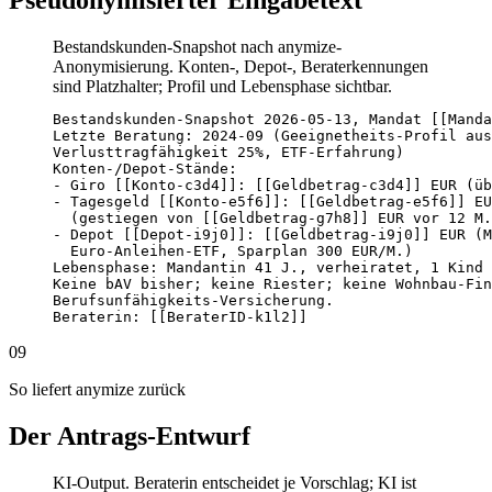
Pseudonymisierter Eingabetext
Bestandskunden-Snapshot nach anymize-
Anonymisierung. Konten-, Depot-, Beraterkennungen
sind Platzhalter; Profil und Lebensphase sichtbar.
Bestandskunden-Snapshot 2026-05-13, Mandat [[Manda
Letzte Beratung: 2024-09 (Geeignetheits-Profil aus
Verlusttragfähigkeit 25%, ETF-Erfahrung)

Konten-/Depot-Stände:

- Giro [[Konto-c3d4]]: [[Geldbetrag-c3d4]] EUR (üb
- Tagesgeld [[Konto-e5f6]]: [[Geldbetrag-e5f6]] EU
  (gestiegen von [[Geldbetrag-g7h8]] EUR vor 12 M.
- Depot [[Depot-i9j0]]: [[Geldbetrag-i9j0]] EUR (M
  Euro-Anleihen-ETF, Sparplan 300 EUR/M.)

Lebensphase: Mandantin 41 J., verheiratet, 1 Kind 
Keine bAV bisher; keine Riester; keine Wohnbau-Fin
Berufsunfähigkeits-Versicherung.

Beraterin: [[BeraterID-k1l2]]
09
So liefert anymize zurück
Der Antrags-Entwurf
KI-Output. Beraterin entscheidet je Vorschlag; KI ist