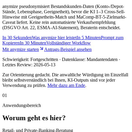
anymize pseudonymisiert Bestandskunden-Daten (Konto-/Depot-
Stände, Lebensphase, Geeignetheit), bevor die KI 1–3 Cross-Sell-
Hinweise mit Geeignetheits-Match und MaComp-BT-5-Zielmarkt-
Caveat liefert. Keine rein automatisierte Verkaufsempfehlung
(DSGVO Art. 22, ESMA-AI-Statement), Beraterin entscheidet.
In
30 Sekunden
Was anymize hier leistet
In
5 Minuten
Prompt zum
Kopieren
In
30 Minuten
Vollständiger Workflow
Mit anymize starten
Antrags-Beispiel ansehen
Schwierigkeit:
Fortgeschritten
· Datenklasse: Mandantendaten ·
Letztes Review:
2026-05-13
Zur Orientierung gedacht. Die anwaltliche Würdigung im Einzelfall
bleibt selbstverständlich bei Ihnen, KI-Outputs sind vor jeder
Verwendung zu prüfen.
Mehr dazu am Ende
.
01
Anwendungsbereich
Worum geht es hier?
Retail- und Private-Banking-Beratung