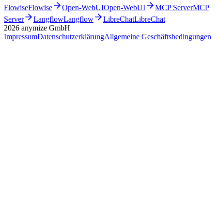
Flowise
Flowise
Open-WebUI
Open-WebUI
MCP Server
MCP
Server
Langflow
Langflow
LibreChat
LibreChat
2026
anymize GmbH
Impressum
Datenschutzerklärung
Allgemeine Geschäftsbedingungen