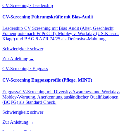
CV-Screening · Leadership
CV-Screening Führungskräfte mit Bias-Audit
Leadership-CV-Screening mit Bias-Audit (Alter, Geschlecht,
Frauenquote nach FüPoG II). Mobley v. Workday (US-Klasse-
Klage) und BAG 8 AZR 74/25 als Defensive-Mahnung.
Schwierigkeit:
schwer
Zur Anleitung →
CV-Screening · Engpass
CV-Screening Engpassprofile (Pflege, MINT)
Engpass-CV-Screening mit Diversity-Awareness und Workday-
Mobley-Warnung. Anerkennung ausländischer Qualifikationen
(BQFG) als Standard-Check.
Schwierigkeit:
schwer
Zur Anleitung →