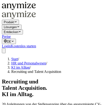
Produkt
Lösungen
Entdecken
Preise
DE
Login
Kostenlos starten
Start
/
HR und Personalwesen
/
KI im Alltag
/
Recruiting und Talent Acquisition
Recruiting und
Talent Acquisition.
KI im Alltag.
20 Anleitungen von der Stellenanzeige über das anonymisierte CV-