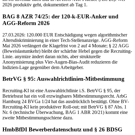
2026 produktiv geht, dokumentiert ab Tag 1.
BAG 8 AZR 74/25: der 120-k-EUR-Anker und
AGG-Reform 2026
27.03.2026: 120.000 EUR Entschädigung wegen algorithmischer
Altersdiskriminierung in einer Tech-Stellenanzeige. AGG-Reform
Mai 2026 verlängert die Klagefrist von 2 auf 4 Monate; § 22 AGG
(Beweislastumkehr) bleibt der schärfste Hebel gegen die Recruiting-
Linie. anymize ändert daran nichts, aber strukturelle
Anonymisierung plus Vier-Augen-Bias-Audit reduzieren die
Indizien-Lage gegenüber dem Arbeitgeber.
BetrVG § 95: Auswahlrichtlinien-Mitbestimmung
Recruiting-KI ist eine Auswahlrichtlinie i.S. BetrVG § 95, der
Betriebsrat hat ein voll erzwingbares Mitbestimmungsrecht. ArbG
Hamburg 24 BVGa 1/24 hat das ausdrücklich bestätigt. Ohne BV-
Recruiting-KI kein produktiver Roll-out; mit BetrVG § 87 Abs. 1
Nr. 6 (technische Überwachung, BAG 1 ABR 20/21) kommt eine
zweite Mitbestimmungsschiene dazu.
HmbBfDI Bewerberdatenschutz und § 26 BDSG