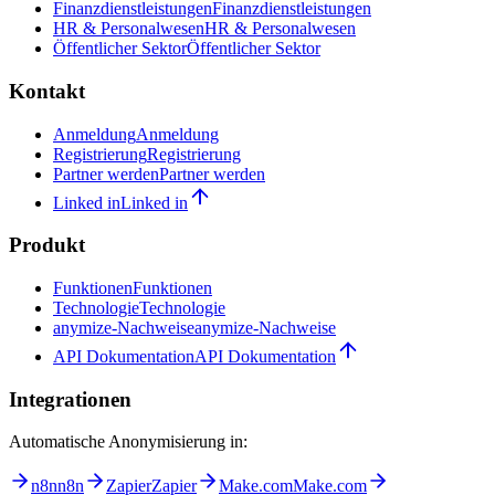
Finanzdienstleistungen
Finanzdienstleistungen
HR & Personalwesen
HR & Personalwesen
Öffentlicher Sektor
Öffentlicher Sektor
Kontakt
Anmeldung
Anmeldung
Registrierung
Registrierung
Partner werden
Partner werden
Linked in
Linked in
Produkt
Funktionen
Funktionen
Technologie
Technologie
anymize-Nachweise
anymize-Nachweise
API Dokumentation
API Dokumentation
Integrationen
Automatische Anonymisierung in:
n8n
n8n
Zapier
Zapier
Make.com
Make.com