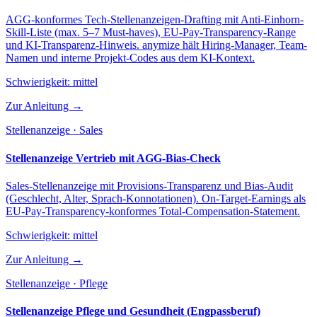
AGG-konformes Tech-Stellenanzeigen-Drafting mit Anti-Einhorn-
Skill-Liste (max. 5–7 Must-haves), EU-Pay-Transparency-Range
und KI-Transparenz-Hinweis. anymize hält Hiring-Manager, Team-
Namen und interne Projekt-Codes aus dem KI-Kontext.
Schwierigkeit:
mittel
Zur Anleitung →
Stellenanzeige · Sales
Stellenanzeige Vertrieb mit AGG-Bias-Check
Sales-Stellenanzeige mit Provisions-Transparenz und Bias-Audit
(Geschlecht, Alter, Sprach-Konnotationen). On-Target-Earnings als
EU-Pay-Transparency-konformes Total-Compensation-Statement.
Schwierigkeit:
mittel
Zur Anleitung →
Stellenanzeige · Pflege
Stellenanzeige Pflege und Gesundheit (Engpassberuf)