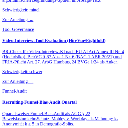
algorithmischen Begründungs-Spuren im Absage-Text.
Schwierigkeit:
mittel
Zur Anleitung →
Tool-Governance
Video-Interview-Tool-Evaluation (HireVue/Eightfold)
BR-Check für Video-Interview-KI nach EU AI Act Annex III Nr. 4
(Hochrisiko), BetrVG § 87 Abs. 1 Nr. 6 (BAG 1 ABR 20/21) und
FRIA-Pflicht Art. 27. ArbG Hamburg 24 BVGa 1/24 als Anker.
Schwierigkeit:
schwer
Zur Anleitung →
Funnel-Audit
Recruiting-Funnel-Bias-Audit Quartal
Quartalsweiser Funnel-Bias-Audit als AGG § 22
Beweislastumkehr-Schutz. Mobley v. Workday als Mahnung; k-
Anonymität k ≥ 5 in Demografie-Splits.