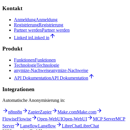
Kontakt
Anmeldung
Anmeldung
Registrierung
Registrierung
Partner werden
Partner werden
Linked in
Linked in
Produkt
Funktionen
Funktionen
Technologie
Technologie
anymize-Nachweise
anymize-Nachweise
API Dokumentation
API Dokumentation
Integrationen
Automatische Anonymisierung in:
n8n
n8n
Zapier
Zapier
Make.com
Make.com
Flowise
Flowise
Open-WebUI
Open-WebUI
MCP Server
MCP
Server
Langflow
Langflow
LibreChat
LibreChat