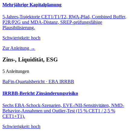
Mehrjährige Kapitalplanung
5-Jahres-Trajektorie CET1/T1/T2, RWA-Pfad, Combined Buffer,
P2R/P2G und MDA-Distanz, SREP-prüfungsfähige
Plausibilisierung.
Schwierigkeit:
hoch
Zur Anleitung →
Zins-, Liquidität, ESG
5 Anleitungen
BaFin-Quartalsbericht · EBA IRRBB
IRRBB-Bericht Zinsänderungsrisiko
Sechs EBA-Schock-Szenarien, EVE-/NII-Sensitivitäten, NMD-
Behavior-Annahmen und Outlier-Test (15 % CET1 / 2,5 %
CET1+T1).
Schwierigkeit:
hoch