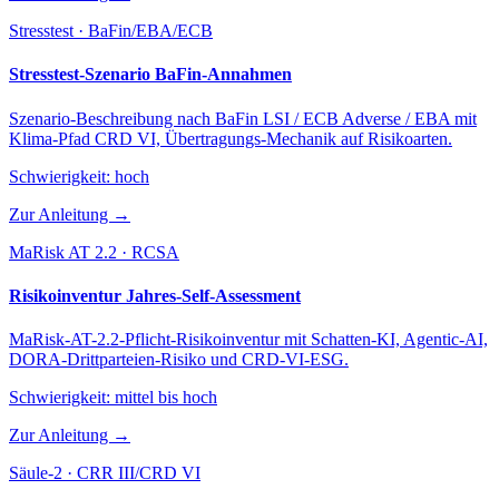
Stresstest · BaFin/EBA/ECB
Stresstest-Szenario BaFin-Annahmen
Szenario-Beschreibung nach BaFin LSI / ECB Adverse / EBA mit
Klima-Pfad CRD VI, Übertragungs-Mechanik auf Risikoarten.
Schwierigkeit:
hoch
Zur Anleitung →
MaRisk AT 2.2 · RCSA
Risikoinventur Jahres-Self-Assessment
MaRisk-AT-2.2-Pflicht-Risikoinventur mit Schatten-KI, Agentic-AI,
DORA-Drittparteien-Risiko und CRD-VI-ESG.
Schwierigkeit:
mittel bis hoch
Zur Anleitung →
Säule-2 · CRR III/CRD VI