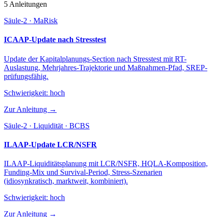
5 Anleitungen
Säule-2 · MaRisk
ICAAP-Update nach Stresstest
Update der Kapitalplanungs-Section nach Stresstest mit RT-
Auslastung, Mehrjahres-Trajektorie und Maßnahmen-Pfad, SREP-
prüfungsfähig.
Schwierigkeit:
hoch
Zur Anleitung →
Säule-2 · Liquidität · BCBS
ILAAP-Update LCR/NSFR
ILAAP-Liquiditätsplanung mit LCR/NSFR, HQLA-Komposition,
Funding-Mix und Survival-Period, Stress-Szenarien
(idiosynkratisch, marktweit, kombiniert).
Schwierigkeit:
hoch
Zur Anleitung →