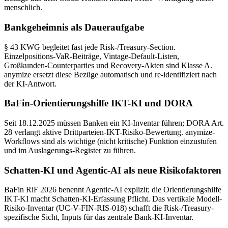
menschlich.
Bankgeheimnis als Daueraufgabe
§ 43 KWG begleitet fast jede Risk-/Treasury-Section.
Einzelpositions-VaR-Beiträge, Vintage-Default-Listen,
Großkunden-Counterparties und Recovery-Akten sind Klasse A.
anymize ersetzt diese Bezüge automatisch und re-identifiziert nach
der KI-Antwort.
BaFin-Orientierungshilfe IKT-KI und DORA
Seit 18.12.2025 müssen Banken ein KI-Inventar führen; DORA Art.
28 verlangt aktive Drittparteien-IKT-Risiko-Bewertung. anymize-
Workflows sind als wichtige (nicht kritische) Funktion einzustufen
und im Auslagerungs-Register zu führen.
Schatten-KI und Agentic-AI als neue Risikofaktoren
BaFin RiF 2026 benennt Agentic-AI explizit; die Orientierungshilfe
IKT-KI macht Schatten-KI-Erfassung Pflicht. Das vertikale Modell-
Risiko-Inventar (UC-V-FIN-RIS-018) schafft die Risk-/Treasury-
spezifische Sicht, Inputs für das zentrale Bank-KI-Inventar.