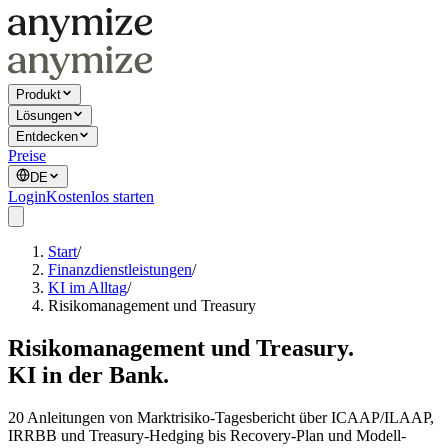
Produkt
Lösungen
Entdecken
Preise
DE
Login
Kostenlos starten
Start
/
Finanzdienstleistungen
/
KI im Alltag
/
Risikomanagement und Treasury
Risikomanagement und Treasury.
KI in der Bank.
20 Anleitungen von Marktrisiko-Tagesbericht über ICAAP/ILAAP,
IRRBB und Treasury-Hedging bis Recovery-Plan und Modell-