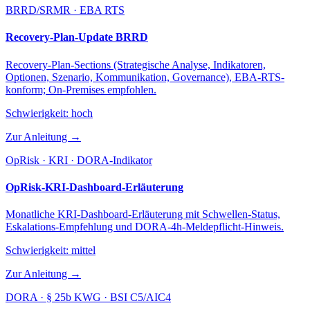
BRRD/SRMR · EBA RTS
Recovery-Plan-Update BRRD
Recovery-Plan-Sections (Strategische Analyse, Indikatoren,
Optionen, Szenario, Kommunikation, Governance), EBA-RTS-
konform; On-Premises empfohlen.
Schwierigkeit:
hoch
Zur Anleitung →
OpRisk · KRI · DORA-Indikator
OpRisk-KRI-Dashboard-Erläuterung
Monatliche KRI-Dashboard-Erläuterung mit Schwellen-Status,
Eskalations-Empfehlung und DORA-4h-Meldepflicht-Hinweis.
Schwierigkeit:
mittel
Zur Anleitung →
DORA · § 25b KWG · BSI C5/AIC4