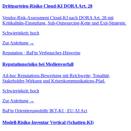
Drittparteien-Risiko Cloud-KI DORA Art. 28
Vendor-Risk-Assessment Cloud-KI nach DORA Art. 28 mit
Kritikalitäts-Einstufung, Sub-Outsourcing-Kette und Exit-Strategie.
Schwierigkeit:
hoch
Zur Anleitung →
Reputation · BaFin Verbraucher-Hinweise
Reputationsrisiko bei Medienvorfall
Ad-hoc Reputations-Bewertung mit Reichweite, Tonalität,
Stakeholder-Wirkung und Krisenkommunikations-Pfad.
Schwierigkeit:
hoch
Zur Anleitung →
BaFin Orientierungshilfe IKT-KI · EU AI Act
Modell-Risiko-Inventar Vertical (Schatten-KI)