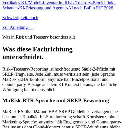
Vertikales KI-/Modell-Inventar im Risk-/Treasury-Bereich inkl.
Schatten-KI-Erfassung und Agentic-AI nach BaFin RiF 2026.
Schwierigkeit:
hoch
Zur Anleitung →
Was in Risk und Treasury besonders gilt
Was diese Fachrichtung
unterscheidet.
Risk-/Treasury-Reporting ist hochfrequente Säule-2-Pflicht mit
SREP-Tragweite. Jede Zahl muss verifiziert sein, jede Sprache
MaRisk-/EBA-konform. anymize hält Einzelpositions- und
Counterparty-Bezüge aus dem KI-Kontext heraus, die fachliche
Würdigung bleibt menschlich.
MaRisk-BTR-Sprache und SREP-Erwartung
MaRisk RS 06/2024 und EBA SREP Guidelines verlangen eine
bestimmte Tonalität, KI-Strukturierung schafft Konsistenz, ohne
Marketing-Sprache. anymize hält Engagement- und Counterparty-
Bezüge aus dem Cloud-Kontext heraus; SREP-Würdigung bleibt