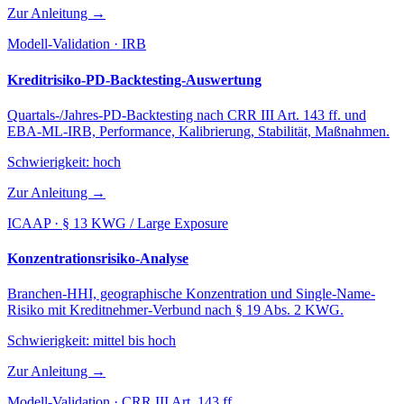
Zur Anleitung →
Modell-Validation · IRB
Kreditrisiko-PD-Backtesting-Auswertung
Quartals-/Jahres-PD-Backtesting nach CRR III Art. 143 ff. und
EBA-ML-IRB, Performance, Kalibrierung, Stabilität, Maßnahmen.
Schwierigkeit:
hoch
Zur Anleitung →
ICAAP · § 13 KWG / Large Exposure
Konzentrationsrisiko-Analyse
Branchen-HHI, geographische Konzentration und Single-Name-
Risiko mit Kreditnehmer-Verbund nach § 19 Abs. 2 KWG.
Schwierigkeit:
mittel bis hoch
Zur Anleitung →
Modell-Validation · CRR III Art. 143 ff.