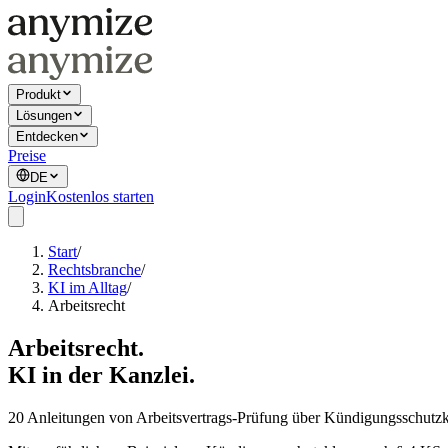
Produkt
Lösungen
Entdecken
Preise
DE
Login
Kostenlos starten
Start
/
Rechtsbranche
/
KI im Alltag
/
Arbeitsrecht
Arbeitsrecht.
KI in der Kanzlei.
20 Anleitungen von Arbeitsvertrags-Prüfung über Kündigungsschutzkla