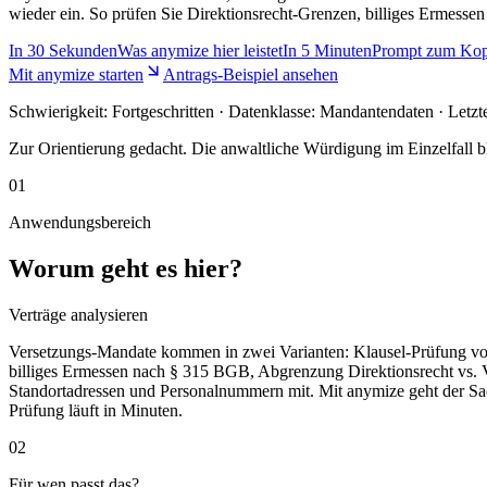
wieder ein. So prüfen Sie Direktionsrecht-Grenzen, billiges Ermes
In
30 Sekunden
Was anymize hier leistet
In
5 Minuten
Prompt zum Kop
Mit anymize starten
Antrags-Beispiel ansehen
Schwierigkeit:
Fortgeschritten
· Datenklasse: Mandantendaten · Letzt
Zur Orientierung gedacht. Die anwaltliche Würdigung im Einzelfall bl
01
Anwendungsbereich
Worum geht es hier?
Verträge analysieren
Versetzungs-Mandate kommen in zwei Varianten: Klausel-Prüfung vor
billiges Ermessen nach § 315 BGB, Abgrenzung Direktionsrecht vs. 
Standortadressen und Personalnummern mit. Mit anymize geht der Sac
Prüfung läuft in Minuten.
02
Für wen passt das?