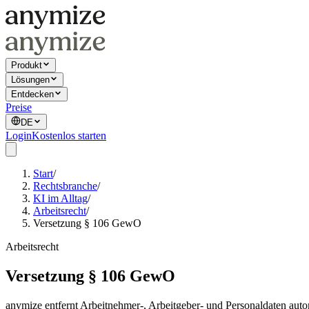
Produkt
Lösungen
Entdecken
Preise
DE
Login
Kostenlos starten
Start
/
Rechtsbranche
/
KI im Alltag
/
Arbeitsrecht
/
Versetzung § 106 GewO
Arbeitsrecht
Versetzung § 106 GewO
anymize entfernt Arbeitnehmer-, Arbeitgeber- und Personaldaten aut