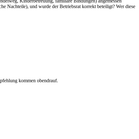
(Pendelweg, Kinderbetreuung, familiäre Bindungen) angemessen
e Nachteile), und wurde der Betriebsrat korrekt beteiligt? Wer diese
Empfehlung kommen obendrauf.