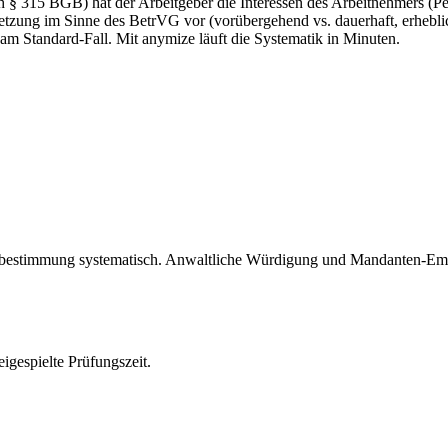
ach § 315 BGB) hat der Arbeitgeber die Interessen des Arbeitnehmers 
tzung im Sinne des BetrVG vor (vorübergehend vs. dauerhaft, erheblich
am Standard-Fall. Mit anymize läuft die Systematik in Minuten.
 Mitbestimmung systematisch. Anwaltliche Würdigung und Mandanten-
igespielte Prüfungszeit.