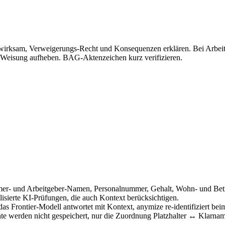
irksam, Verweigerungs-Recht und Konsequenzen erklären. Bei Arbeit
Weisung aufheben. BAG-Aktenzeichen kurz verifizieren.
er- und Arbeitgeber-Namen, Personalnummer, Gehalt, Wohn- und Betr
lisierte KI-Prüfungen, die auch Kontext berücksichtigen.
das Frontier-Modell antwortet mit Kontext, anymize re-identifiziert be
e werden nicht gespeichert, nur die Zuordnung Platzhalter ↔ Klarnam