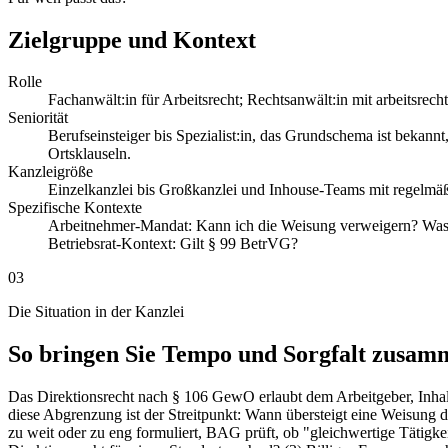
Zielgruppe und Kontext
Rolle
Fachanwält:in für Arbeitsrecht; Rechtsanwält:in mit arbeitsr
Seniorität
Berufseinsteiger bis Spezialist:in, das Grundschema ist bekannt
Ortsklauseln.
Kanzleigröße
Einzelkanzlei bis Großkanzlei und Inhouse-Teams mit regelmäß
Spezifische Kontexte
Arbeitnehmer-Mandat: Kann ich die Weisung verweigern? Was 
Betriebsrat-Kontext: Gilt § 99 BetrVG?
03
Die Situation in der Kanzlei
So bringen Sie Tempo und Sorgfalt zusam
Das Direktionsrecht nach § 106 GewO erlaubt dem Arbeitgeber, Inhalt
diese Abgrenzung ist der Streitpunkt: Wann übersteigt eine Weisung
zu weit oder zu eng formuliert, BAG prüft, ob "gleichwertige Tätigkei