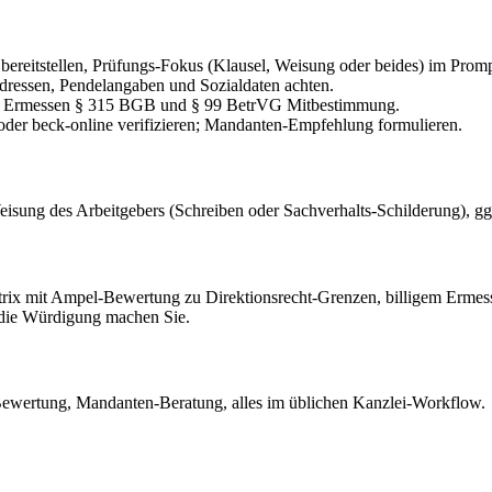
ereitstellen, Prüfungs-Fokus (Klausel, Weisung oder beides) im Prompt
dressen, Pendelangaben und Sozialdaten achten.
iges Ermessen § 315 BGB und § 99 BetrVG Mitbestimmung.
oder beck-online verifizieren; Mandanten-Empfehlung formulieren.
isung des Arbeitgebers (Schreiben oder Sachverhalts-Schilderung), gg
Matrix mit Ampel-Bewertung zu Direktionsrecht-Grenzen, billigem Erme
l, die Würdigung machen Sie.
 Bewertung, Mandanten-Beratung, alles im üblichen Kanzlei-Workflow.