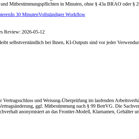
sen und Mitbestimmungspflichten in Minuten, ohne § 43a BRAO oder § 
ieren
In
30 Minuten
Vollständiger Workflow
es Review:
2026-05-12
eibt selbstverständlich bei Ihnen, KI-Outputs sind vor jeder Verwendu
 Vertragsschluss und Weisung-Überprüfung im laufenden Arbeitsverhäl
Vertragsänderung, ggf. Mitbestimmung nach § 99 BetrVG. Die Sachverh
hverhalt anonymisiert an das Frontier-Modell, Klarnamen, Gehälter un