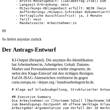
  - Brutto-Monatsgehalt: [[Geldbetrag-1f3e]] EUR

  - Langzeit-Erkrankung: nein

  - Mitwirkungs-Obliegenheit erfüllt: NEIN (kein

    Aufforderungs-/Hinweis-Schreiben dokumentiert)

  - Vertragliche Ausschlussfrist: ja, 3 Monate

  - Tarif: nein

  - Mandatsseite: Arbeitnehmer:in
09
So liefert anymize zurück
Der Antrags-Entwurf
KI-Output (Beispiel). Die anymize-Re-Identifikation
hat Arbeitnehmer:in, Arbeitgeber, Gehalt, Datums-
Marker und Personalnummer wieder eingesetzt, du
siehst den Klage-Entwurf mit den richtigen Bezügen.
EuGH-/BAG-Aktenzeichen verifizierst du gegen
curia.europa.eu / dejure.org / bundesarbeitsgericht.de.
# Klage auf Urlaubsabgeltung, Strukturierter Entwu
## Executive Summary

Die Arbeitnehmer:in [[Vorname-5d2a]] [[Nachname-5d
zum Beendigungs-Zeitpunkt 40 offene Werktage Urlau
Arbeitgeber-Argumentation zum Verfall der 10 Werkt