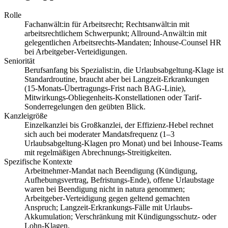
Rolle
Fachanwält:in für Arbeitsrecht; Rechtsanwält:in mit
arbeitsrechtlichem Schwerpunkt; Allround-Anwält:in mit
gelegentlichen Arbeitsrechts-Mandaten; Inhouse-Counsel HR
bei Arbeitgeber-Verteidigungen.
Seniorität
Berufsanfang bis Spezialist:in, die Urlaubsabgeltung-Klage ist
Standardroutine, braucht aber bei Langzeit-Erkrankungen
(15-Monats-Übertragungs-Frist nach BAG-Linie),
Mitwirkungs-Obliegenheits-Konstellationen oder Tarif-
Sonderregelungen den geübten Blick.
Kanzleigröße
Einzelkanzlei bis Großkanzlei, der Effizienz-Hebel rechnet
sich auch bei moderater Mandatsfrequenz (1–3
Urlaubsabgeltung-Klagen pro Monat) und bei Inhouse-Teams
mit regelmäßigen Abrechnungs-Streitigkeiten.
Spezifische Kontexte
Arbeitnehmer-Mandat nach Beendigung (Kündigung,
Aufhebungsvertrag, Befristungs-Ende), offene Urlaubstage
waren bei Beendigung nicht in natura genommen;
Arbeitgeber-Verteidigung gegen geltend gemachten
Anspruch; Langzeit-Erkrankungs-Fälle mit Urlaubs-
Akkumulation; Verschränkung mit Kündigungsschutz- oder
Lohn-Klagen.