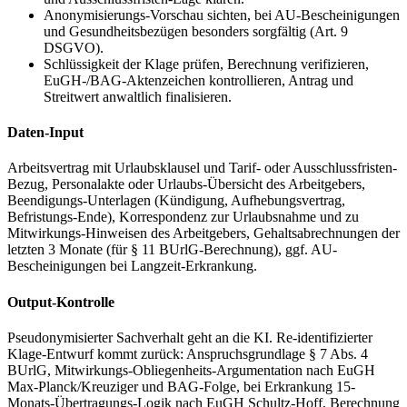
Anonymisierungs-Vorschau sichten, bei AU-Bescheinigungen
und Gesundheitsbezügen besonders sorgfältig (Art. 9
DSGVO).
Schlüssigkeit der Klage prüfen, Berechnung verifizieren,
EuGH-/BAG-Aktenzeichen kontrollieren, Antrag und
Streitwert anwaltlich finalisieren.
Daten-Input
Arbeitsvertrag mit Urlaubsklausel und Tarif- oder Ausschlussfristen-
Bezug, Personalakte oder Urlaubs-Übersicht des Arbeitgebers,
Beendigungs-Unterlagen (Kündigung, Aufhebungsvertrag,
Befristungs-Ende), Korrespondenz zur Urlaubsnahme und zu
Mitwirkungs-Hinweisen des Arbeitgebers, Gehaltsabrechnungen der
letzten 3 Monate (für § 11 BUrlG-Berechnung), ggf. AU-
Bescheinigungen bei Langzeit-Erkrankung.
Output-Kontrolle
Pseudonymisierter Sachverhalt geht an die KI. Re-identifizierter
Klage-Entwurf kommt zurück: Anspruchsgrundlage § 7 Abs. 4
BUrlG, Mitwirkungs-Obliegenheits-Argumentation nach EuGH
Max-Planck/Kreuziger und BAG-Folge, bei Erkrankung 15-
Monats-Übertragungs-Logik nach EuGH Schultz-Hoff, Berechnung