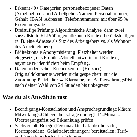
Erkennt 40+ Kategorien personenbezogener Daten
(Arbeitnehmer- und Arbeitgeber-Namen, Personalnummer,
Gehalt, IBAN, Adressen, Telefonnummern) mit über 95 %
Erkennungsrate.
Dreistufige Prüfung: Algorithmische Analyse, dann zwei
spezialisierte KI-Prüfungen, die auch Kontext berücksichtigen
(z. B. eine Adresse als Sitz des Arbeitgebers vs. als Wohnort
des Arbeitnehmers).
Bidirektionale Anonymisierung: Platzhalter werden
eingesetzt, das Frontier-Modell antwortet mit Kontext,
anymize re-identifiziert beim Empfang.
Daten in deutschen Rechenzentren (Hetzner).
Originaldokumente werden nicht gespeichert, nur die
Zuordnung Platzhalter ↔ Klarname, mit Aufbewahrungsfrist
nach deiner Wahl von 24 Stunden bis unbegrenzt.
Was du als Anwält:in tust
Beendigungs-Konstellation und Anspruchsgrundlage klären;
Mitwirkungs-Obliegenheits-Lage und ggf. 15-Monats-
Übertragungsfrist bei Erkrankung prüfen.
Sachverhalt, Belege (Personalakte, Urlaubsübersicht,
Korrespondenz, Gehaltsabrechnungen) bereitstellen; Tarif-
und Ausschlussfristen-Lage klären.