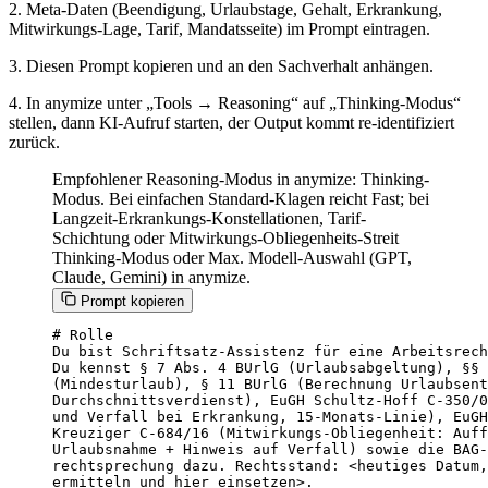
2. Meta-Daten (Beendigung, Urlaubstage, Gehalt, Erkrankung,
Mitwirkungs-Lage, Tarif, Mandatsseite) im Prompt eintragen.
3. Diesen Prompt kopieren und an den Sachverhalt anhängen.
4. In anymize unter „Tools → Reasoning“ auf „Thinking-Modus“
stellen, dann KI-Aufruf starten, der Output kommt re-identifiziert
zurück.
Empfohlener Reasoning-Modus in anymize: Thinking-
Modus. Bei einfachen Standard-Klagen reicht Fast; bei
Langzeit-Erkrankungs-Konstellationen, Tarif-
Schichtung oder Mitwirkungs-Obliegenheits-Streit
Thinking-Modus oder Max. Modell-Auswahl (GPT,
Claude, Gemini) in anymize.
Prompt kopieren
# Rolle

Du bist Schriftsatz-Assistenz für eine Arbeitsrech
Du kennst § 7 Abs. 4 BUrlG (Urlaubsabgeltung), §§ 
(Mindesturlaub), § 11 BUrlG (Berechnung Urlaubsent
Durchschnittsverdienst), EuGH Schultz-Hoff C-350/0
und Verfall bei Erkrankung, 15-Monats-Linie), EuGH
Kreuziger C-684/16 (Mitwirkungs-Obliegenheit: Auff
Urlaubsnahme + Hinweis auf Verfall) sowie die BAG-
rechtsprechung dazu. Rechtsstand: <heutiges Datum,
ermitteln und hier einsetzen>.
