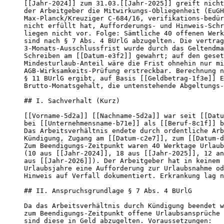
[[Jahr-2024]] zum 31.03.[[Jahr-2025]] greift nicht
der Arbeitgeber die Mitwirkungs-Obliegenheit (EuGH

Max-Planck/Kreuziger C-684/16, verifikations-bedür
nicht erfüllt hat, Aufforderungs- und Hinweis-Schr
liegen nicht vor. Folge: Sämtliche 40 offenen Werk
sind nach § 7 Abs. 4 BUrlG abzugelten. Die vertrag
3-Monats-Ausschlussfrist wurde durch das Geltendma
Schreiben am [[Datum-e3f2]] gewahrt; auf den geset
Mindesturlaub-Anteil wäre die Frist ohnehin nur mi
AGB-Wirksamkeits-Prüfung erstreckbar. Berechnung n
§ 11 BUrlG ergibt, auf Basis [[Geldbetrag-1f3e]] E
Brutto-Monatsgehalt, die untenstehende Abgeltungs-
## I. Sachverhalt (Kurz)

[[Vorname-5d2a]] [[Nachname-5d2a]] war seit [[Datu
bei [[Unternehmensname-b71e]] als [[Beruf-8c1f]] b
Das Arbeitsverhältnis endete durch ordentliche Arb
Kündigung, Zugang am [[Datum-c2e7]], zum [[Datum-d
Zum Beendigungs-Zeitpunkt waren 40 Werktage Urlaub
(10 aus [[Jahr-2024]], 18 aus [[Jahr-2025]], 12 an
aus [[Jahr-2026]]). Der Arbeitgeber hat in keinem 
Urlaubsjahre eine Aufforderung zur Urlaubsnahme od
Hinweis auf Verfall dokumentiert. Erkrankung lag n
## II. Anspruchsgrundlage § 7 Abs. 4 BUrlG

Da das Arbeitsverhältnis durch Kündigung beendet w
zum Beendigungs-Zeitpunkt offene Urlaubsansprüche 
sind diese in Geld abzugelten. Voraussetzungen:
