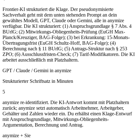
Frontier-KI strukturiert die Klage. Der pseudonymisierte
Sachverhalt geht mit dem unten stehenden Prompt an dein
gewähltes Modell, GPT, Claude oder Gemini, alle in anymize
verfügbar. Die KI strukturiert: (1) Anspruchsgrundlage § 7 Abs. 4
BUrlG; (2) Mitwirkungs-Obliegenheits-Prüfung (EuGH Max-
Planck/Kreuziger, BAG-Folge); (3) bei Erkrankung: 15-Monats-
Übertragungsfrist (EuGH Schultz-Hoff, BAG-Folge); (4)
Berechnung nach § 11 BUrlG; (5) Antrags-Struktur nach § 253
ZPO; (6) Ausschlussfristen-Check; (7) Tarif-Modifikatoren. Die KI
arbeitet ausschließlich mit Platzhaltern.
GPT / Claude / Gemini in anymize
Strukturierter Schriftsatz in Minuten
5
anymize re-identifiziert. Die KI-Antwort kommt mit Platzhaltern
zurück; anymize setzt automatisch Arbeitnehmer, Arbeitgeber,
Gehälter und Zahlen wieder ein. Du erhältst einen Klage-Entwurf
mit Anspruchsgrundlage, Mitwirkungs-Obliegenheits-
Argumentation, Berechnung und Antrag.
anymize + Sie