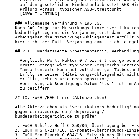
  auf den gesetzlichen Mindesturlaub setzt AGB-Wir
  Prüfung voraus, typischer AGB-Streitpunkt

  [ANWALT-WERTUNG].

### Allgemeine Verjährung § 195 BGB

Nach BAG-Folge zur Mitwirkungs-Linie (verifikation
bedürftig) beginnt die Verjährung erst dann, wenn 
Arbeitgeber die Mitwirkungs-Obliegenheit erfüllt h
hier nicht der Fall, Verjährung damit nicht einget
## VIII. Mandatsseite Arbeitnehmer:in, Verhandlung
- Vergleichs-Wert: Faktor 0,7 bis 0,9 des gerechne
  Brutto-Betrags wäre typischer Vergleichs-Korrido
  Mandantenseite kann auf vollständigen Tatbestand
  Erfolg verweisen (Mitwirkungs-Obliegenheit nicht

  erfüllt, sehr starke Rechtsposition).

- Verzinsung ab Beendigungs-Datum-Plus-1 ist im An
  zu beziffern.

## IX. EuGH-/BAG-Linie (Aktenzeichen)

Alle Aktenzeichen als "verifikations-bedürftig" ma
gegen curia.europa.eu / dejure.org /

bundesarbeitsgericht.de zu prüfen:

1. EuGH Schultz-Hoff C-350/06, Übertragung bei Erk
2. EuGH KHS C-214/10, 15-Monats-Übertragungs-Linie

3. EuGH Max-Planck C-684/16, Mitwirkungs-Obliegenh