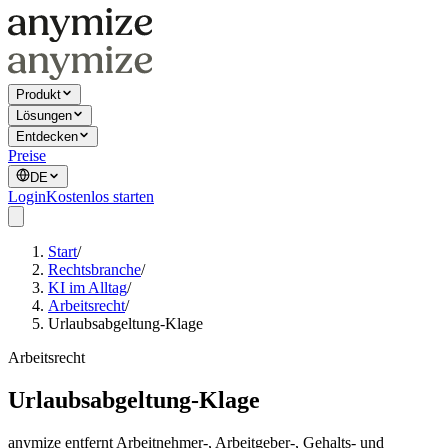
Produkt
Lösungen
Entdecken
Preise
DE
Login
Kostenlos starten
Start
/
Rechtsbranche
/
KI im Alltag
/
Arbeitsrecht
/
Urlaubsabgeltung-Klage
Arbeitsrecht
Urlaubsabgeltung-Klage
anymize entfernt Arbeitnehmer-, Arbeitgeber-, Gehalts- und