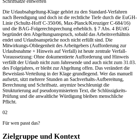
Schriftsätze entwerfen
Die Urlaubsabgeltung-Klage gehört zu den Standard-Verfahren
nach Beendigung und doch ist die rechtliche Tiefe durch die EuGH-
Linie (Schultz-Hoff C-350/06, Max-Planck/Kreuziger C-684/16)
und die BAG-Folgerechtsprechung erheblich. § 7 Abs. 4 BUrlG
begründet den Abgeltungsanspruch, sobald das Arbeitsverhältnis
endet und Urlaubsansprüche noch nicht erfüllt sind. Die
Mitwirkungs-Obliegenheit des Arbeitgebers (Aufforderung zur
Urlaubsnahme + Hinweis auf Verfall) ist heute zentrale Verfall-
Voraussetzung: Ohne dokumentierte Aufforderung und Hinweis
verfällt der Urlaub nicht zum Jahresende und auch nicht zum 31.03.
des Folgejahres, er bleibt zur Abgeltung offen. Das verändert die
Beweislast-Verteilung in der Klage grundlegend. Wer das manuell
aufsetzt, sitzt mehrere Stunden an Sachverhalts-Aufbereitung,
Berechnung und Schriftsatz. anymize beschleunigt die
Strukturierung auf pseudonymisiertem Text, die Schlüssigkeits-
Prüfung und die anwaltliche Würdigung bleiben menschliche
Pflicht.
02
Für wen passt das?
Zielgruppe und Kontext