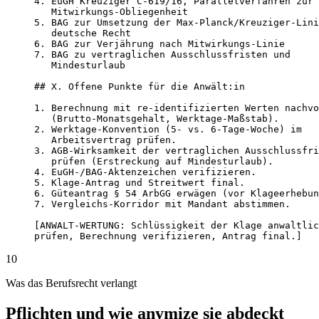
4. EuGH Kreuziger C-619/16, Parallelverfahren zur

   Mitwirkungs-Obliegenheit

5. BAG zur Umsetzung der Max-Planck/Kreuziger-Lini
   deutsche Recht

6. BAG zur Verjährung nach Mitwirkungs-Linie

7. BAG zu vertraglichen Ausschlussfristen und

   Mindesturlaub

## X. Offene Punkte für die Anwält:in

1. Berechnung mit re-identifizierten Werten nachvo
   (Brutto-Monatsgehalt, Werktage-Maßstab).

2. Werktage-Konvention (5- vs. 6-Tage-Woche) im

   Arbeitsvertrag prüfen.

3. AGB-Wirksamkeit der vertraglichen Ausschlussfri
   prüfen (Erstreckung auf Mindesturlaub).

4. EuGH-/BAG-Aktenzeichen verifizieren.

5. Klage-Antrag und Streitwert final.

6. Güteantrag § 54 ArbGG erwägen (vor Klageerhebun
7. Vergleichs-Korridor mit Mandant abstimmen.

[ANWALT-WERTUNG: Schlüssigkeit der Klage anwaltlic
prüfen, Berechnung verifizieren, Antrag final.]
10
Was das Berufsrecht verlangt
Pflichten und wie anymize sie abdeckt