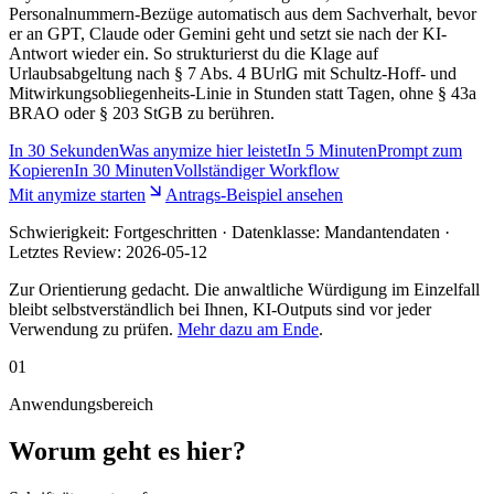
Personalnummern-Bezüge automatisch aus dem Sachverhalt, bevor
er an GPT, Claude oder Gemini geht und setzt sie nach der KI-
Antwort wieder ein. So strukturierst du die Klage auf
Urlaubsabgeltung nach § 7 Abs. 4 BUrlG mit Schultz-Hoff- und
Mitwirkungsobliegenheits-Linie in Stunden statt Tagen, ohne § 43a
BRAO oder § 203 StGB zu berühren.
In
30 Sekunden
Was anymize hier leistet
In
5 Minuten
Prompt zum
Kopieren
In
30 Minuten
Vollständiger Workflow
Mit anymize starten
Antrags-Beispiel ansehen
Schwierigkeit:
Fortgeschritten
· Datenklasse: Mandantendaten ·
Letztes Review:
2026-05-12
Zur Orientierung gedacht. Die anwaltliche Würdigung im Einzelfall
bleibt selbstverständlich bei Ihnen, KI-Outputs sind vor jeder
Verwendung zu prüfen.
Mehr dazu am Ende
.
01
Anwendungsbereich
Worum geht es hier?