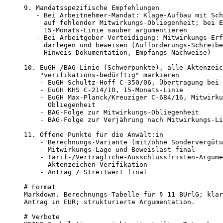
9. Mandatsspezifische Empfehlungen

   - Bei Arbeitnehmer-Mandat: Klage-Aufbau mit Sch
     auf fehlender Mitwirkungs-Obliegenheit; bei E
     15-Monats-Linie sauber argumentieren

   - Bei Arbeitgeber-Verteidigung: Mitwirkungs-Erf
     darlegen und beweisen (Aufforderungs-Schreibe
     Hinweis-Dokumentation, Empfangs-Nachweise)

10. EuGH-/BAG-Linie (Schwerpunkte), alle Aktenzeic
    "verifikations-bedürftig" markieren

    - EuGH Schultz-Hoff C-350/06, Übertragung bei 
    - EuGH KHS C-214/10, 15-Monats-Linie

    - EuGH Max-Planck/Kreuziger C-684/16, Mitwirku
      Obliegenheit

    - BAG-Folge zur Mitwirkungs-Obliegenheit

    - BAG-Folge zur Verjährung nach Mitwirkungs-Li
11. Offene Punkte für die Anwält:in

    - Berechnungs-Variante (mit/ohne Sondervergütu
    - Mitwirkungs-Lage und Beweislast final

    - Tarif-/Vertragliche-Ausschlussfristen-Argume
    - Aktenzeichen-Verifikation

    - Antrag / Streitwert final

# Format

Markdown. Berechnungs-Tabelle für § 11 BUrlG; klar
Antrag in EUR; strukturierte Argumentation.

# Verbote
