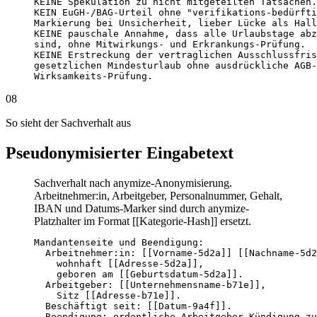
KEINE Spekulation zu nicht mitgeteilten Tatsachen.

KEIN EuGH-/BAG-Urteil ohne "verifikations-bedürfti
Markierung bei Unsicherheit, lieber Lücke als Hall
KEINE pauschale Annahme, dass alle Urlaubstage abz
sind, ohne Mitwirkungs- und Erkrankungs-Prüfung.

KEINE Erstreckung der vertraglichen Ausschlussfris
gesetzlichen Mindesturlaub ohne ausdrückliche AGB-

Wirksamkeits-Prüfung.
08
So sieht der Sachverhalt aus
Pseudonymisierter Eingabetext
Sachverhalt nach anymize-Anonymisierung.
Arbeitnehmer:in, Arbeitgeber, Personalnummer, Gehalt,
IBAN und Datums-Marker sind durch anymize-
Platzhalter im Format [[Kategorie-Hash]] ersetzt.
Mandantenseite und Beendigung:

  Arbeitnehmer:in: [[Vorname-5d2a]] [[Nachname-5d2
    wohnhaft [[Adresse-5d2a]],

    geboren am [[Geburtsdatum-5d2a]].

  Arbeitgeber: [[Unternehmensname-b71e]],

    Sitz [[Adresse-b71e]].

  Beschäftigt seit: [[Datum-9a4f]].

  Beendigung: ordentliche Arbeitgeber-Kündigung zu