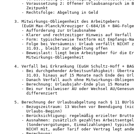
   - Voraussetzung 2: Offener Urlaubsanspruch im B
     Zeitpunkt

   - Rechtsfolge: Abgeltung in Geld

3. Mitwirkungs-Obliegenheit des Arbeitgebers

   (EuGH Max-Planck/Kreuziger C-684/16 + BAG-Folge
   - Aufforderung zur Urlaubsnahme

   - Klarer und rechtzeitiger Hinweis auf Verfall

   - Form: typischerweise Textform mit Empfangs-Na
   - Folge bei Versäumnis: Urlaub verfällt NICHT z
     31.03., bleibt zur Abgeltung offen

   - Beweislast: liegt beim Arbeitgeber für die Er
     Mitwirkungs-Obliegenheit

4. Verfall bei Erkrankung (EuGH Schultz-Hoff + BAG
   - Bei durchgehender Arbeitsunfähigkeit: Übertra
     31.03. hinaus auf 15 Monate nach Ende des Url
   - Danach Verfall auch ohne Mitwirkungs-Obliegen
   - Berechnung: Urlaubsjahr-Ende plus 15 Monate

   - Bei nur teilweiser AU oder Wechsel AU/Genesun
     differenziert

5. Berechnung der Urlaubsabgeltung nach § 11 BUrlG

   - Bezugszeitraum: 13 Wochen vor Beendigung (nic
     Urlaubs-Beginn)

   - Berücksichtigung: regelmäßig erzielter Brutto
   - Ausnahmen: zusätzlich gezahltes Arbeitsentgel
     (Sondervergütungen, Einmalzahlungen) typische
     NICHT mit, außer Tarif oder Vertrag legt ande
   - Berechnung:
