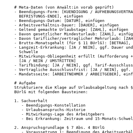
# Meta-Daten (von Anwält:in vorab geprüft)

- Beendigungs-Form: [KUENDIGUNG / AUFHEBUNGSVERTRA
  BEFRISTUNGS-ENDE], einfügen

- Beendigungs-Datum: [DATUM], einfügen

- Arbeitsverhältnis-Dauer: [DAUER], einfügen

- Geltend gemachte Urlaubstage: [ZAHL], einfügen

- Davon gesetzlicher Mindesturlaub: [ZAHL], einfüg
- Davon tariflicher/vertraglicher Mehrurlaub: [ZAH
- Brutto-Monatsgehalt (für § 11 BUrlG): [BETRAG], 
- Langzeit-Erkrankung: [JA / NEIN], ggf. Dauer und
  Schwelle

- Mitwirkungs-Obliegenheit erfüllt (Aufforderung +
  [JA / NEIN / UMSTRITTEN]

- Tarifbindung: [JA / NEIN], ggf. Tarif-Ausschluss
- Vertragliche Ausschlussfrist: [JA / NEIN], ggf. 
- Mandatsseite: [ARBEITNEHMER / ARBEITGEBER], einf
# Aufgabe

Strukturiere die Klage auf Urlaubsabgeltung nach §
BUrlG mit folgenden Bausteinen:

1. Sachverhalt

   - Beendigungs-Konstellation

   - Urlaubsanspruchs-Historie

   - Mitwirkungs-Lage des Arbeitgebers

   - Bei Erkrankung: Zeitraum und 15-Monats-Schwel
2. Anspruchsgrundlage § 7 Abs. 4 BUrlG

   - Voraussetzung 1: Beendigung des Arbeitsverhäl