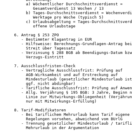
     a) Wöchentlicher Durchschnittsverdienst =

        Gesamtverdienst 13 Wochen / 13

     b) Tages-Durchschnittsverdienst = Wochenverdi
        Werktage pro Woche (typisch 5)

     c) Urlaubsabgeltung = Tages-Durchschnittsverd
        offene Urlaubstage

6. Antrag § 253 ZPO

   - Bestimmter Klagantrag in EUR

   - Hilfsweise: Berechnungs-Grundlagen-Antrag bei

     Streit über Tagessatz

   - Verzinsung § 288 BGB ab Beendigungs-Datum bzw
     Verzugs-Eintritt

7. Ausschlussfristen-Check

   - Vertragliche Ausschlussfrist: Prüfung auf

     AGB-Wirksamkeit und auf Erstreckung auf

     Mindesturlaub (gesetzlicher Mindesturlaub ist

     ggf. nicht abdingbar)

   - Tarifliche Ausschlussfrist: Prüfung auf Anwen
   - Allg. Verjährung § 195 BGB: 3 Jahre, Beginn n
     Linie zur Mitwirkungs-Obliegenheit (Verjährun
     nur mit Mitwirkungs-Erfüllung)

8. Tarif-Modifikatoren

   - Bei tariflichem Mehrurlaub kann Tarif eigene 
     Regelungen vorsehen, abweichend vom BUrlG

   - Trennung gesetzlicher Mindesturlaub / tarifli
     Mehrurlaub in der Argumentation
