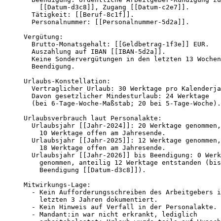
    [[Datum-d3c8]], Zugang [[Datum-c2e7]].

  Tätigkeit: [[Beruf-8c1f]].

  Personalnummer: [[Personalnummer-5d2a]].

Vergütung:

  Brutto-Monatsgehalt: [[Geldbetrag-1f3e]] EUR.

  Auszahlung auf IBAN [[IBAN-5d2a]].

  Keine Sondervergütungen in den letzten 13 Wochen
  Beendigung.

Urlaubs-Konstellation:

  Vertraglicher Urlaub: 30 Werktage pro Kalenderja
  Davon gesetzlicher Mindesturlaub: 24 Werktage

  (bei 6-Tage-Woche-Maßstab; 20 bei 5-Tage-Woche).

Urlaubsverbrauch laut Personalakte:

  Urlaubsjahr [[Jahr-2024]]: 20 Werktage genommen,

    10 Werktage offen am Jahresende.

  Urlaubsjahr [[Jahr-2025]]: 12 Werktage genommen,

    18 Werktage offen am Jahresende.

  Urlaubsjahr [[Jahr-2026]] bis Beendigung: 0 Werk
    genommen, anteilig 12 Werktage entstanden (bis

    Beendigung [[Datum-d3c8]]).

Mitwirkungs-Lage:

  - Kein Aufforderungsschreiben des Arbeitgebers i
    letzten 3 Jahren dokumentiert.

  - Kein Hinweis auf Verfall in der Personalakte.

  - Mandant:in war nicht erkrankt, lediglich
