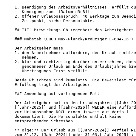
1. Beendigung des Arbeitsverhältnisses, erfüllt du
   Kündigung zum [[Datum-d3c8]].

2. Offener Urlaubsanspruch, 40 Werktage zum Beendi
   Zeitpunkt, siehe Personalakte.

## III. Mitwirkungs-Obliegenheit des Arbeitgebers

### Maßstab (EuGH Max-Planck/Kreuziger C-684/16 + 
Der Arbeitgeber muss

1. den Arbeitnehmer auffordern, den Urlaub rechtze
   nehmen,

2. klar und rechtzeitig darüber unterrichten, dass
   genommener Urlaub am Ende des Urlaubsjahres bzw
   Übertragungs-Frist verfällt.

Beide Pflichten sind kumulativ. Die Beweislast für
Erfüllung trägt der Arbeitgeber.

### Anwendung auf vorliegenden Fall

Der Arbeitgeber hat in den Urlaubsjahren [[Jahr-20
[[Jahr-2025]] und [[Jahr-2026]] WEDER eine Aufford
zur Urlaubsnahme NOCH einen Hinweis auf Verfall

dokumentiert. Die Personalakte enthält keine

entsprechenden Schreiben.

**Folge:** Der Urlaub aus [[Jahr-2024]] verfiel NI
zum 31.12.[[Jahr-2024]] oder 31.03.[[Jahr-2025]];
