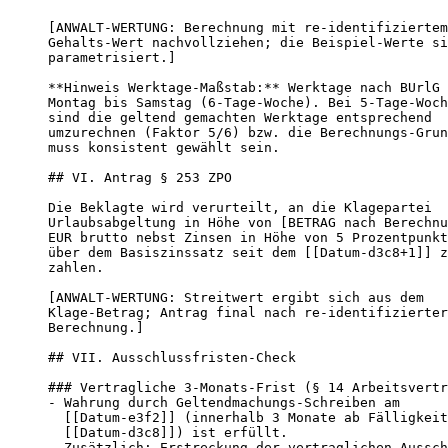
[ANWALT-WERTUNG: Berechnung mit re-identifiziertem

Gehalts-Wert nachvollziehen; die Beispiel-Werte si
parametrisiert.]

**Hinweis Werktage-Maßstab:** Werktage nach BUrlG 
Montag bis Samstag (6-Tage-Woche). Bei 5-Tage-Woch
sind die geltend gemachten Werktage entsprechend

umzurechnen (Faktor 5/6) bzw. die Berechnungs-Grun
muss konsistent gewählt sein.

## VI. Antrag § 253 ZPO

Die Beklagte wird verurteilt, an die Klagepartei

Urlaubsabgeltung in Höhe von [BETRAG nach Berechnu
EUR brutto nebst Zinsen in Höhe von 5 Prozentpunkt
über dem Basiszinssatz seit dem [[Datum-d3c8+1]] z
zahlen.

[ANWALT-WERTUNG: Streitwert ergibt sich aus dem

Klage-Betrag; Antrag final nach re-identifizierter

Berechnung.]

## VII. Ausschlussfristen-Check

### Vertragliche 3-Monats-Frist (§ 14 Arbeitsvertr
- Wahrung durch Geltendmachungs-Schreiben am

  [[Datum-e3f2]] (innerhalb 3 Monate ab Fälligkeit
  [[Datum-d3c8]]) ist erfüllt.

- Zusätzlich: Erstreckung der vertraglichen Aussch