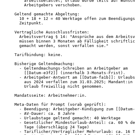
    arbeitsbelastet; Urlaub wurde teils auf Wunsch
    Arbeitgebers verschoben.

Geltend gemachte Abgeltung:

  10 + 18 + 12 = 40 Werktage offen zum Beendigungs
  Zeitpunkt.

Vertragliche Ausschlussfristen:

  Arbeitsvertrag § 14: "Ansprüche aus dem Arbeitsv
  müssen binnen 3 Monaten ab Fälligkeit schriftlic
  gemacht werden, sonst verfallen sie."

Tarifbindung: keine.

Bisherige Geltendmachung:

  - Geltendmachungs-Schreiben an Arbeitgeber am

    [[Datum-e3f2]] (innerhalb 3-Monats-Frist).

  - Arbeitgeber-Antwort am [[Datum-fa1b]]: Urlaubs
    aus 2024 verfallen zum 31.03.2025; Mandant:in 
    Urlaub freiwillig nicht genommen.

Mandatsseite: Arbeitnehmer:in.

Meta-Daten für Prompt (vorab geprüft):

  - Beendigung: Arbeitgeber-Kündigung zum [[Datum-
  - AV-Dauer: ca. 8 Jahre

  - Urlaubstage geltend gemacht: 40 Werktage

  - Gesetzlicher Mindesturlaub-Anteil: ca. 60 % de
    Tage (überschlägig 24 Tage)

  - Tariflicher/Vertraglicher Mehrurlaub: ca. 16 T