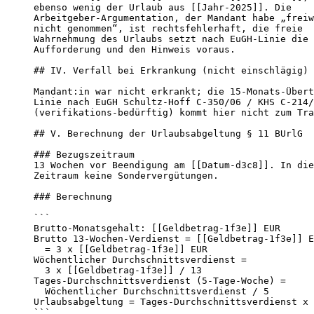
ebenso wenig der Urlaub aus [[Jahr-2025]]. Die

Arbeitgeber-Argumentation, der Mandant habe „freiw
nicht genommen“, ist rechtsfehlerhaft, die freie

Wahrnehmung des Urlaubs setzt nach EuGH-Linie die

Aufforderung und den Hinweis voraus.

## IV. Verfall bei Erkrankung (nicht einschlägig)

Mandant:in war nicht erkrankt; die 15-Monats-Übert
Linie nach EuGH Schultz-Hoff C-350/06 / KHS C-214/
(verifikations-bedürftig) kommt hier nicht zum Tra
## V. Berechnung der Urlaubsabgeltung § 11 BUrlG

### Bezugszeitraum

13 Wochen vor Beendigung am [[Datum-d3c8]]. In die
Zeitraum keine Sondervergütungen.

### Berechnung

```

Brutto-Monatsgehalt: [[Geldbetrag-1f3e]] EUR

Brutto 13-Wochen-Verdienst = [[Geldbetrag-1f3e]] E
  = 3 x [[Geldbetrag-1f3e]] EUR

Wöchentlicher Durchschnittsverdienst =

  3 x [[Geldbetrag-1f3e]] / 13

Tages-Durchschnittsverdienst (5-Tage-Woche) =

  Wöchentlicher Durchschnittsverdienst / 5

Urlaubsabgeltung = Tages-Durchschnittsverdienst x 
```
