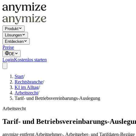
Produkt
Lösungen
Entdecken
Preise
DE
Login
Kostenlos starten
Start
/
Rechtsbranche
/
KI im Alltag
/
Arbeitsrecht
/
Tarif- und Betriebsvereinbarungs-Auslegung
Arbeitsrecht
Tarif- und Betriebsvereinbarungs-Auslegu
anymize entfernt Arbeitnehmer-, Arbeitgeber- und Tarifdaten-Bezüge 