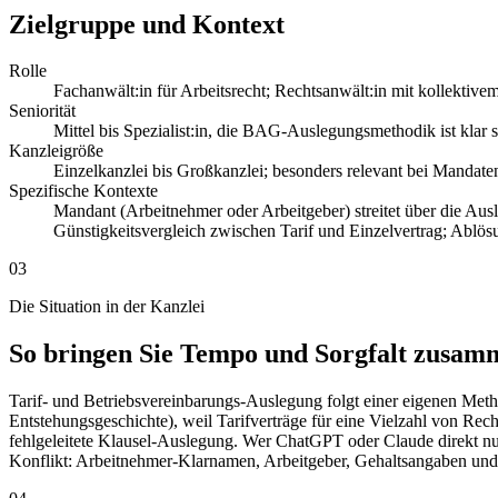
Zielgruppe und Kontext
Rolle
Fachanwält:in für Arbeitsrecht; Rechtsanwält:in mit kollektive
Seniorität
Mittel bis Spezialist:in, die BAG-Auslegungsmethodik ist klar 
Kanzleigröße
Einzelkanzlei bis Großkanzlei; besonders relevant bei Mandat
Spezifische Kontexte
Mandant (Arbeitnehmer oder Arbeitgeber) streitet über die Ausl
Günstigkeitsvergleich zwischen Tarif und Einzelvertrag; Ablösu
03
Die Situation in der Kanzlei
So bringen Sie Tempo und Sorgfalt zusam
Tarif- und Betriebsvereinbarungs-Auslegung folgt einer eigenen Me
Entstehungsgeschichte), weil Tarifverträge für eine Vielzahl von Rech
fehlgeleitete Klausel-Auslegung. Wer ChatGPT oder Claude direkt n
Konflikt: Arbeitnehmer-Klarnamen, Arbeitgeber, Gehaltsangaben und 