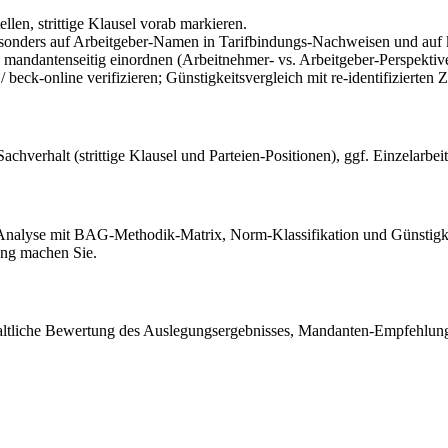
llen, strittige Klausel vorab markieren.
esonders auf Arbeitgeber-Namen in Tarifbindungs-Nachweisen und auf 
mandantenseitig einordnen (Arbeitnehmer- vs. Arbeitgeber-Perspektive
beck-online verifizieren; Günstigkeitsvergleich mit re-identifizierten
chverhalt (strittige Klausel und Parteien-Positionen), ggf. Einzelarbeit
-Analyse mit BAG-Methodik-Matrix, Norm-Klassifikation und Günstigkei
ung machen Sie.
waltliche Bewertung des Auslegungsergebnisses, Mandanten-Empfehlung