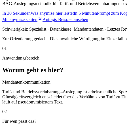
BAG-Auslegungsmethodik für Tarif- und Betriebsvereinbarungen so
In
30 Sekunden
Was anymize hier leistet
In
5 Minuten
Prompt zum Kop
Mit anymize starten
Antrags-Beispiel ansehen
Schwierigkeit:
Spezialist
· Datenklasse: Mandantendaten · Letztes Re
Zur Orientierung gedacht. Die anwaltliche Würdigung im Einzelfall bl
01
Anwendungsbereich
Worum geht es hier?
Mandantenkommunikation
Tarif- und Betriebsvereinbarungs-Auslegung ist arbeitsrechtliche Sp
Günstigkeitsvergleich entscheidet über das Verhältnis von Tarif zu
läuft auf pseudonymisiertem Text.
02
Für wen passt das?