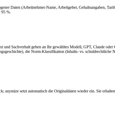
ogener Daten (Arbeitnehmer-Name, Arbeitgeber, Gehaltsangaben, Tari
r 95 %.
-Text und Sachverhalt gehen an Ihr gewähltes Modell, GPT, Claude ode
schichte), die Norm-Klassifikation (Inhalts- vs. schuldrechtliche 
ück; anymize setzt automatisch die Originaldaten wieder ein. Sie erhal