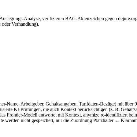
uslegungs-Analyse, verifizieren BAG-Aktenzeichen gegen dejure.org 
e oder Verhandlung).
er-Name, Arbeitgeber, Gehaltsangaben, Tarifdaten-Bezüge) mit über 
isierte KI-Prüfungen, die auch Kontext berücksichtigen (z. B. Gehalts
das Frontier-Modell antwortet mit Kontext, anymize re-identifiziert be
te werden nicht gespeichert, nur die Zuordnung Platzhalter ↔ Klarnam