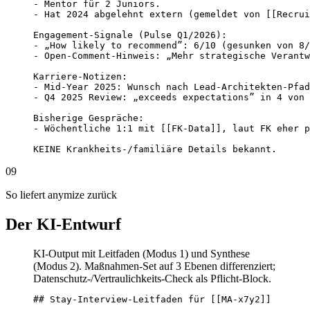
- Mentor für 2 Juniors.

- Hat 2024 abgelehnt extern (gemeldet von [[Recrui
Engagement-Signale (Pulse Q1/2026):

- „How likely to recommend”: 6/10 (gesunken von 8/
- Open-Comment-Hinweis: „Mehr strategische Verantw
Karriere-Notizen:

- Mid-Year 2025: Wunsch nach Lead-Architekten-Pfad
- Q4 2025 Review: „exceeds expectations” in 4 von 
Bisherige Gespräche:

- Wöchentliche 1:1 mit [[FK-Data]], laut FK eher p
KEINE Krankheits-/familiäre Details bekannt.
09
So liefert anymize zurück
Der KI-Entwurf
KI-Output mit Leitfaden (Modus 1) und Synthese
(Modus 2). Maßnahmen-Set auf 3 Ebenen differenziert;
Datenschutz-/Vertraulichkeits-Check als Pflicht-Block.
## Stay-Interview-Leitfaden für [[MA-x7y2]]
