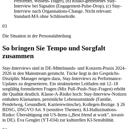
Performer, Wissens-Träger), (b) Risiko-getriebenes Stay-
Interview bei Signalen (Engagement-Pulse-Drop), (c) Stay-
Interview nach Organisations-Change. Nicht relevant:
Standard-MA ohne Schlüsselrolle.
03
Die Situation in der Personalabteilung
So bringen Sie Tempo und Sorgfalt
zusammen
Stay-Interviews sind in DE-Mittelstands- und Konzern-Praxis 2024–
2026 in den Mainstream gerutscht. Tücke liegt in der Gesprächs-
Disziplin: Manager neigen dazu, Stay-Interviews zu Performance-
Updates zu degenerieren. Ein strukturierter Leitfaden mit 12–18
sorgfältig formulierten Fragen (Mix Pull-/Push-/Stay-Fragen) erhöht
die Qualität deutlich. Klasse-A-Risiko hoch: Stay-Interview-Notizen
enthalten Klarnamen, persönliche Lebensumstände (Familie,
Pendelweg, Gesundheit, Karrierewünsche), Kollegen-Bezüge. § 26
BDSG, DSGVO Art. 9 (sensitive Themen). KI-Halluzinations-
Risiko: Übersättigung mit US-Items („Best friend at work”, invasiv
in DE). Eva Gengler (YT-034) zur kulturellen KI-Sensibilität.