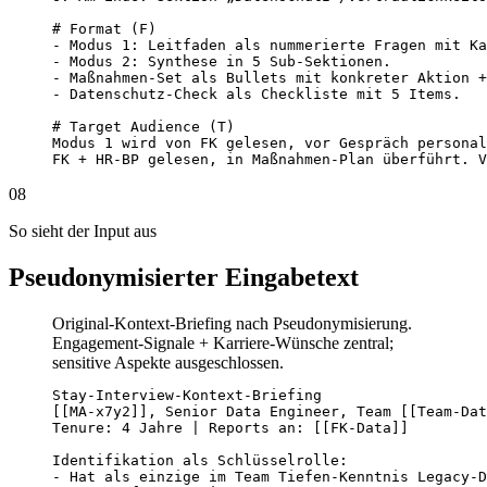
# Format (F)

- Modus 1: Leitfaden als nummerierte Fragen mit Ka
- Modus 2: Synthese in 5 Sub-Sektionen.

- Maßnahmen-Set als Bullets mit konkreter Aktion +
- Datenschutz-Check als Checkliste mit 5 Items.

# Target Audience (T)

Modus 1 wird von FK gelesen, vor Gespräch personal
FK + HR-BP gelesen, in Maßnahmen-Plan überführt. V
08
So sieht der Input aus
Pseudonymisierter Eingabetext
Original-Kontext-Briefing nach Pseudonymisierung.
Engagement-Signale + Karriere-Wünsche zentral;
sensitive Aspekte ausgeschlossen.
Stay-Interview-Kontext-Briefing

[[MA-x7y2]], Senior Data Engineer, Team [[Team-Dat
Tenure: 4 Jahre | Reports an: [[FK-Data]]

Identifikation als Schlüsselrolle:

- Hat als einzige im Team Tiefen-Kenntnis Legacy-D