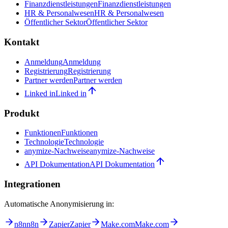
Finanzdienstleistungen
Finanzdienstleistungen
HR & Personalwesen
HR & Personalwesen
Öffentlicher Sektor
Öffentlicher Sektor
Kontakt
Anmeldung
Anmeldung
Registrierung
Registrierung
Partner werden
Partner werden
Linked in
Linked in
Produkt
Funktionen
Funktionen
Technologie
Technologie
anymize-Nachweise
anymize-Nachweise
API Dokumentation
API Dokumentation
Integrationen
Automatische Anonymisierung in:
n8n
n8n
Zapier
Zapier
Make.com
Make.com