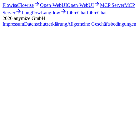
Flowise
Flowise
Open-WebUI
Open-WebUI
MCP Server
MCP
Server
Langflow
Langflow
LibreChat
LibreChat
2026
anymize GmbH
Impressum
Datenschutzerklärung
Allgemeine Geschäftsbedingungen