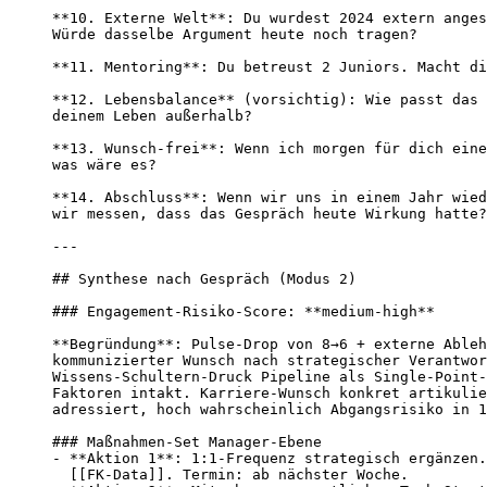
**10. Externe Welt**: Du wurdest 2024 extern anges
Würde dasselbe Argument heute noch tragen?

**11. Mentoring**: Du betreust 2 Juniors. Macht di
**12. Lebensbalance** (vorsichtig): Wie passt das 
deinem Leben außerhalb?

**13. Wunsch-frei**: Wenn ich morgen für dich eine
was wäre es?

**14. Abschluss**: Wenn wir uns in einem Jahr wied
wir messen, dass das Gespräch heute Wirkung hatte?

---

## Synthese nach Gespräch (Modus 2)

### Engagement-Risiko-Score: **medium-high**

**Begründung**: Pulse-Drop von 8→6 + externe Ableh
kommunizierter Wunsch nach strategischer Verantwor
Wissens-Schultern-Druck Pipeline als Single-Point-
Faktoren intakt. Karriere-Wunsch konkret artikulie
adressiert, hoch wahrscheinlich Abgangsrisiko in 1
### Maßnahmen-Set Manager-Ebene

- **Aktion 1**: 1:1-Frequenz strategisch ergänzen.
  [[FK-Data]]. Termin: ab nächster Woche.
