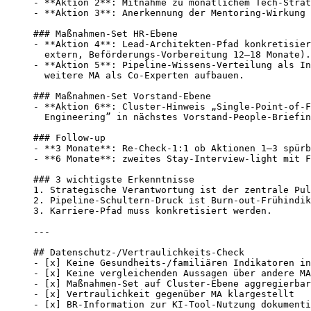
- **Aktion 2**: Mitnahme zu monatlichem Tech-Strat
- **Aktion 3**: Anerkennung der Mentoring-Wirkung 
### Maßnahmen-Set HR-Ebene

- **Aktion 4**: Lead-Architekten-Pfad konkretisier
  extern, Beförderungs-Vorbereitung 12–18 Monate).

- **Aktion 5**: Pipeline-Wissens-Verteilung als In
  weitere MA als Co-Experten aufbauen.

### Maßnahmen-Set Vorstand-Ebene

- **Aktion 6**: Cluster-Hinweis „Single-Point-of-F
  Engineering” in nächstes Vorstand-People-Briefin
### Follow-up

- **3 Monate**: Re-Check-1:1 ob Aktionen 1–3 spürb
- **6 Monate**: zweites Stay-Interview-light mit F
### 3 wichtigste Erkenntnisse

1. Strategische Verantwortung ist der zentrale Pul
2. Pipeline-Schultern-Druck ist Burn-out-Frühindik
3. Karriere-Pfad muss konkretisiert werden.

---

## Datenschutz-/Vertraulichkeits-Check

- [x] Keine Gesundheits-/familiären Indikatoren in
- [x] Keine vergleichenden Aussagen über andere MA

- [x] Maßnahmen-Set auf Cluster-Ebene aggregierbar

- [x] Vertraulichkeit gegenüber MA klargestellt

- [x] BR-Information zur KI-Tool-Nutzung dokumenti