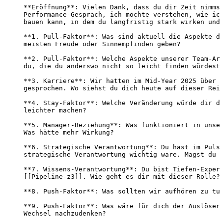
**Eröffnung**: Vielen Dank, dass du dir Zeit nimms
Performance-Gespräch, ich möchte verstehen, wie ic
bauen kann, in dem du langfristig stark wirken und
**1. Pull-Faktor**: Was sind aktuell die Aspekte d
meisten Freude oder Sinnempfinden geben?

**2. Pull-Faktor**: Welche Aspekte unserer Team-Ar
du, die du anderswo nicht so leicht finden würdest
**3. Karriere**: Wir hatten im Mid-Year 2025 über 
gesprochen. Wo siehst du dich heute auf dieser Rei
**4. Stay-Faktor**: Welche Veränderung würde dir d
leichter machen?

**5. Manager-Beziehung**: Was funktioniert in unse
Was hätte mehr Wirkung?

**6. Strategische Verantwortung**: Du hast im Puls
strategische Verantwortung wichtig wäre. Magst du 
**7. Wissens-Verantwortung**: Du bist Tiefen-Exper
[[Pipeline-z3]]. Wie geht es dir mit dieser Rolle?
**8. Push-Faktor**: Was sollten wir aufhören zu tu
**9. Push-Faktor**: Was wäre für dich der Auslöser
Wechsel nachzudenken?
