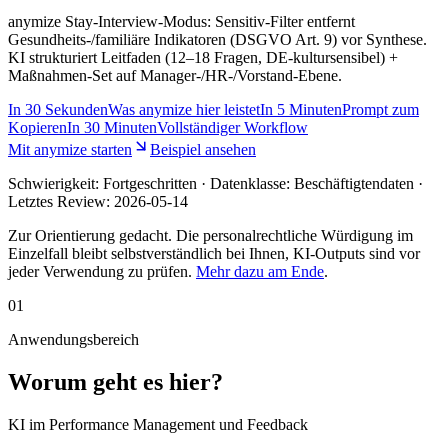
anymize Stay-Interview-Modus: Sensitiv-Filter entfernt
Gesundheits-/familiäre Indikatoren (DSGVO Art. 9) vor Synthese.
KI strukturiert Leitfaden (12–18 Fragen, DE-kultursensibel) +
Maßnahmen-Set auf Manager-/HR-/Vorstand-Ebene.
In
30 Sekunden
Was anymize hier leistet
In
5 Minuten
Prompt zum
Kopieren
In
30 Minuten
Vollständiger Workflow
Mit anymize starten
Beispiel ansehen
Schwierigkeit:
Fortgeschritten
· Datenklasse: Beschäftigtendaten ·
Letztes Review:
2026-05-14
Zur Orientierung gedacht. Die personalrechtliche Würdigung im
Einzelfall bleibt selbstverständlich bei Ihnen, KI-Outputs sind vor
jeder Verwendung zu prüfen.
Mehr dazu am Ende
.
01
Anwendungsbereich
Worum geht es hier?
KI im Performance Management und Feedback