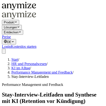
Produkt
Lösungen
Entdecken
Preise
DE
Login
Kostenlos starten
Start
/
HR und Personalwesen
/
KI im Alltag
/
Performance Management und Feedback
/
Stay-Interview-Leitfaden
Performance Management und Feedback
Stay-Interview-Leitfaden und Synthese
mit KI (Retention vor Kündigung)