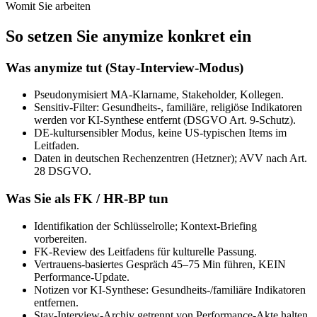
Womit Sie arbeiten
So setzen Sie anymize konkret ein
Was anymize tut (Stay-Interview-Modus)
Pseudonymisiert MA-Klarname, Stakeholder, Kollegen.
Sensitiv-Filter: Gesundheits-, familiäre, religiöse Indikatoren
werden vor KI-Synthese entfernt (DSGVO Art. 9-Schutz).
DE-kultursensibler Modus, keine US-typischen Items im
Leitfaden.
Daten in deutschen Rechenzentren (Hetzner); AVV nach Art.
28 DSGVO.
Was Sie als FK / HR-BP tun
Identifikation der Schlüsselrolle; Kontext-Briefing
vorbereiten.
FK-Review des Leitfadens für kulturelle Passung.
Vertrauens-basiertes Gespräch 45–75 Min führen, KEIN
Performance-Update.
Notizen vor KI-Synthese: Gesundheits-/familiäre Indikatoren
entfernen.
Stay-Interview-Archiv getrennt von Performance-Akte halten.