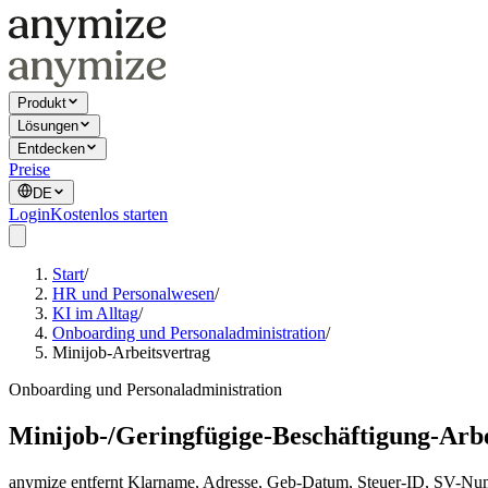
Produkt
Lösungen
Entdecken
Preise
DE
Login
Kostenlos starten
Start
/
HR und Personalwesen
/
KI im Alltag
/
Onboarding und Personaladministration
/
Minijob-Arbeitsvertrag
Onboarding und Personaladministration
Minijob-/Geringfügige-Beschäftigung-Arbe
anymize entfernt Klarname, Adresse, Geb-Datum, Steuer-ID, SV-Nu