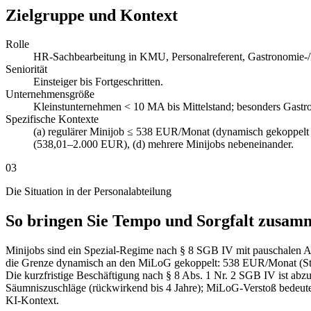
Zielgruppe und Kontext
Rolle
HR-Sachbearbeitung in KMU, Personalreferent, Gastronomie-/Ei
Seniorität
Einsteiger bis Fortgeschritten.
Unternehmensgröße
Kleinstunternehmen < 10 MA bis Mittelstand; besonders Gastro
Spezifische Kontexte
(a) regulärer Minijob ≤ 538 EUR/Monat (dynamisch gekoppelt 
(538,01–2.000 EUR), (d) mehrere Minijobs nebeneinander.
03
Die Situation in der Personalabteilung
So bringen Sie Tempo und Sorgfalt zusam
Minijobs sind ein Spezial-Regime nach § 8 SGB IV mit pauschalen Ar
die Grenze dynamisch an den MiLoG gekoppelt: 538 EUR/Monat (Stand
Die kurzfristige Beschäftigung nach § 8 Abs. 1 Nr. 2 SGB IV ist ab
Säumniszuschläge (rückwirkend bis 4 Jahre); MiLoG-Verstoß bedeu
KI-Kontext.