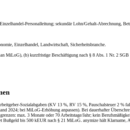
nzelhandel-Personalleitung; sekundär Lohn/Gehalt-Abrechnung, Betrie
nomie, Einzelhandel, Landwirtschaft, Sicherheitsbranche.
an MiLoG), (b) kurzfristige Beschäftigung nach § 8 Abs. 1 Nr. 2 SGB
men
beitgeber-Sozialabgaben (KV 13 %, RV 15 %, Pauschalsteuer 2 % falls
 2024; bei MiLoG-Erhöhung anpassen). Bei dauerhafter Überschreitun
zugrenzen: max. 3 Monate oder 70 Arbeitstage/Jahr; kein Berufsmäßig
tet Bußgeld bis 500 kEUR nach § 21 MiLoG. anymize hält Klarname,