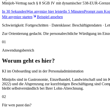
Minijob-Vertrag nach § 8 SGB IV mit dynamischer 538-EUR-Grenze,
In
30 Sekunden
Was anymize hier leistet
In
5 Minuten
Prompt zum Kop
Mit anymize starten
Beispiel ansehen
Schwierigkeit:
Fortgeschritten
· Datenklasse: Beschäftigtendaten · Le
Zur Orientierung gedacht. Die personalrechtliche Würdigung im Einzel
01
Anwendungsbereich
Worum geht es hier?
KI im Onboarding und in der Personaladministration
Minijobs sind in Gastronomie, Einzelhandel, Landwirtschaft und i
2022) und die Abgrenzung zur kurzfristigen Beschäftigung sind Compl
bleibt selbstverständlich bei Ihrer Lohn-Abrechnung.
02
Für wen passt das?