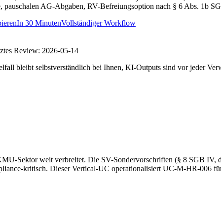
 pauschalen AG-Abgaben, RV-Befreiungsoption nach § 6 Abs. 1b SGB 
ieren
In
30 Minuten
Vollständiger Workflow
tztes Review:
2026-05-14
fall bleibt selbstverständlich bei Ihnen, KI-Outputs sind vor jeder Ve
m KMU-Sektor weit verbreitet. Die SV-Sondervorschriften (§ 8 SGB I
iance-kritisch. Dieser Vertical-UC operationalisiert UC-M-HR-006 für