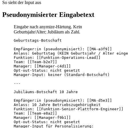
So sieht der Input aus
Pseudonymisierter Eingabetext
Eingabe nach anymize-Härtung. Kein
Geburtsjahr/Alter; Jubiläum als Zahl.
Geburtstags-Botschaft

Empfänger:in (pseudonymisiert): [[MA-a3f9]]

Anlass: Geburtstag (KEIN Geburtsjahr / Alter einge
Funktion: [[Funktion-Operations-Lead]]

Team: [[Team-b2e7]]

Manager: [[Manager-c4d1]]

Opt-out-Status: nicht gesetzt

Manager-Input: keiner (Standard-Botschaft)

---

Jubiläums-Botschaft 10 Jahre

Empfänger:in (pseudonymisiert): [[MA-d5e3]]

Anlass: 10 Jahre Betriebszugehörigkeit

Funktion: [[Funktion-Senior-Plattform-Engineer]]

Team: [[Team-e8a2]]

Manager: [[Manager-f9b1]]

Opt-out-Status: nicht gesetzt

Manager-Input für Personalisierung:
