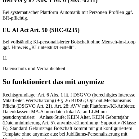
BetrVG § 87 Abs. 1 Nr. 6 (SRC-0211)
Bei systematischer Plattform-Automatik mit Personen-Profilen ggf.
BR-pflichtig.
EU AI Act Art. 50 (SRC-0235)
Bei vollständig KI-personalisierter Botschaft ohne Mensch-im-Loop
ggf. Hinweis „KI-unterstützt erstellt”.
11
Datenschutz und Vertraulichkeit
So funktioniert das mit anymize
Rechtsgrundlage: Art. 6 Abs. 1 lit. f DSGVO (berechtigtes Interesse
Mitarbeiter-Wertschätzung) + § 26 BDSG; Opt-out-Mechanismus
Pflicht (DSGVO Art. 21). Art. 28: AVV mit Plattform-/KI-Anbieter.
Datenklassen: MA-Stammdaten lokal A; an LLM nur
pseudonymisiert + Anlass-Stufe; KEIN Alter, KEIN Geburtsjahr
(Datenminimierung Art. 5). anymize-Einordnung: Supportiv (Klasse
B), Standard-Geburtstags-Botschaft kommt mit gut konfiguriertem
Template ohne anymize aus; bei Jubiläums-Personalisierung mit