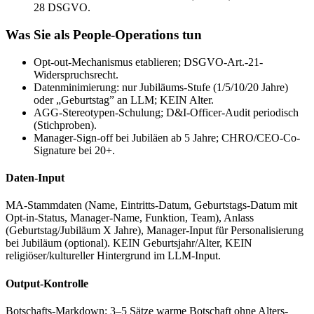
28 DSGVO.
Was Sie als People-Operations tun
Opt-out-Mechanismus etablieren; DSGVO-Art.-21-
Widerspruchsrecht.
Datenminimierung: nur Jubiläums-Stufe (1/5/10/20 Jahre)
oder „Geburtstag” an LLM; KEIN Alter.
AGG-Stereotypen-Schulung; D&I-Officer-Audit periodisch
(Stichproben).
Manager-Sign-off bei Jubiläen ab 5 Jahre; CHRO/CEO-Co-
Signature bei 20+.
Daten-Input
MA-Stammdaten (Name, Eintritts-Datum, Geburtstags-Datum mit
Opt-in-Status, Manager-Name, Funktion, Team), Anlass
(Geburtstag/Jubiläum X Jahre), Manager-Input für Personalisierung
bei Jubiläum (optional). KEIN Geburtsjahr/Alter, KEIN
religiöser/kultureller Hintergrund im LLM-Input.
Output-Kontrolle
Botschafts-Markdown: 3–5 Sätze warme Botschaft ohne Alters-