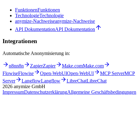
Funktionen
Funktionen
Technologie
Technologie
anymize-Nachweise
anymize-Nachweise
API Dokumentation
API Dokumentation
Integrationen
Automatische Anonymisierung in:
n8n
n8n
Zapier
Zapier
Make.com
Make.com
Flowise
Flowise
Open-WebUI
Open-WebUI
MCP Server
MCP
Server
Langflow
Langflow
LibreChat
LibreChat
2026
anymize GmbH
Impressum
Datenschutzerklärung
Allgemeine Geschäftsbedingungen