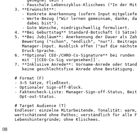
     gesegnet sein")

   - Pauschale Lebenszyklus-Klischees ("In der Mit
3. **Erwünscht**:

   - Konkrete Anerkennung (sofern Input mitgeliefe
   - Werte-Bezug ("Wir lernen gemeinsam, danke, da
     dabei bist").

   - Gute Wünsche, niedrigschwellig formuliert.

4. **Bei Geburtstag** Standard-Botschaft (3 Sätze)
5. **Bei Jubiläum**: Anerkennung der Dauer als Zah
   Bewertung ("schon", "endlich", "nur"). Beitrags
   Manager-Input. Ausblick offen ("auf die nächste
   Druck-Sprache.

6. **Optional CEO-/CHRO-Co-Signature** bei runden 
   mit `[[CEO-Co-Sig vorgesehen]]`.

7. **Inklusive Anrede**: Vorname-Anrede oder Stand
   keine geschlechtsfixe Anrede ohne Bestätigung.

# Format (F)

- 3–5 Sätze, Fließtext.

- Optionaler Sign-off-Block.

- Faktencheck-Liste: Manager-Sign-off-Status, Beit
  Opt-out-Status.

# Target Audience (T)

Endleser: einzelne Mitarbeitende. Tonalität: warm,
wertschätzend ohne Pathos; verständlich für alle F
Lebenshintergründe; ohne Klischees.
08