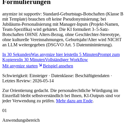
Formulierungen
anymize ist supportiv: Standard-Geburtstags-Botschaften (Klasse B
mit Template) brauchen oft keine Pseudonymisierung; bei
Jubiläums-Personalisierung mit Manager-Inputs (Projekt-Namen,
Team-Spezifika) wird gehärtet. Die KI formuliert 3–5-Satz-
Botschaften OHNE Alters-Bezug, ohne Geschlechter-Stereotype,
ohne kulturelle Vereinnahmungen, Geburtsjahr/Alter wird NICHT
an LLM weitergegeben (DSGVO Art. 5 Datenminimierung).
In
30 Sekunden
Was anymize hier leistet
In
5 Minuten
Prompt zum
Kopieren
In
30 Minuten
Vollständiger Workflow
Mit anymize starten
Beispiel ansehen
Schwierigkeit:
Einsteiger
· Datenklasse: Beschäftigtendaten ·
Letztes Review:
2026-05-14
Zur Orientierung gedacht. Die personalrechtliche Würdigung im
Einzelfall bleibt selbstverständlich bei Ihnen, KI-Outputs sind vor
jeder Verwendung zu prüfen.
Mehr dazu am Ende
.
01
Anwendungsbereich