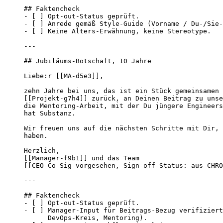
## Faktencheck

- [ ] Opt-out-Status geprüft.

- [ ] Anrede gemäß Style-Guide (Vorname / Du-/Sie-
- [ ] Keine Alters-Erwähnung, keine Stereotype.

---

## Jubiläums-Botschaft, 10 Jahre

Liebe:r [[MA-d5e3]],

zehn Jahre bei uns, das ist ein Stück gemeinsamen 
[[Projekt-g7h4]] zurück, an Deinen Beitrag zu unse
die Mentoring-Arbeit, mit der Du jüngere Engineers
hat Substanz.

Wir freuen uns auf die nächsten Schritte mit Dir, 
haben.

Herzlich,

[[Manager-f9b1]] und das Team

[[CEO-Co-Sig vorgesehen, Sign-off-Status: aus CHRO
---

## Faktencheck

- [ ] Opt-out-Status geprüft.

- [ ] Manager-Input für Beitrags-Bezug verifiziert
      DevOps-Kreis, Mentoring).
