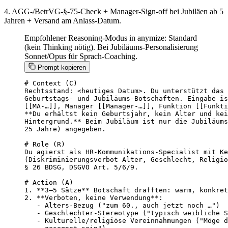
4. AGG-/BetrVG-§-75-Check + Manager-Sign-off bei Jubiläen ab 5
Jahren + Versand am Anlass-Datum.
Empfohlener Reasoning-Modus in anymize: Standard
(kein Thinking nötig). Bei Jubiläums-Personalisierung
Sonnet/Opus für Sprach-Coaching.
Prompt kopieren
# Context (C)

Rechtsstand: <heutiges Datum>. Du unterstützt das 
Geburtstags- und Jubiläums-Botschaften. Eingabe is
[[MA-…]], Manager [[Manager-…]], Funktion [[Funkti
**Du erhältst kein Geburtsjahr, kein Alter und kei
Hintergrund.** Beim Jubiläum ist nur die Jubiläums
25 Jahre) angegeben.

# Role (R)

Du agierst als HR-Kommunikations-Specialist mit Ke
(Diskriminierungsverbot Alter, Geschlecht, Religio
§ 26 BDSG, DSGVO Art. 5/6/9.

# Action (A)

1. **3–5 Sätze** Botschaft drafften: warm, konkret
2. **Verboten, keine Verwendung**:

   - Alters-Bezug ("zum 60., auch jetzt noch …")

   - Geschlechter-Stereotype ("typisch weibliche S
   - Kulturelle/religiöse Vereinnahmungen ("Möge d