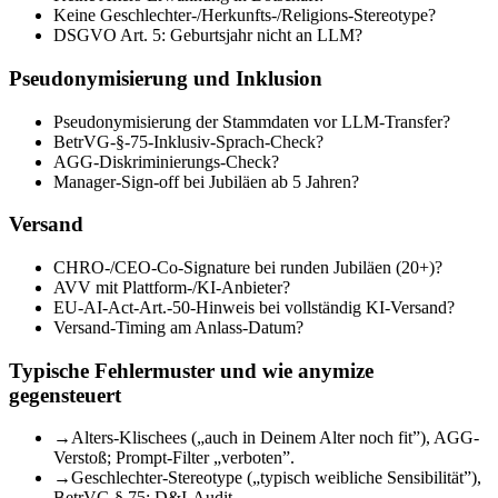
Keine Geschlechter-/Herkunfts-/Religions-Stereotype?
DSGVO Art. 5: Geburtsjahr nicht an LLM?
Pseudonymisierung und Inklusion
Pseudonymisierung der Stammdaten vor LLM-Transfer?
BetrVG-§-75-Inklusiv-Sprach-Check?
AGG-Diskriminierungs-Check?
Manager-Sign-off bei Jubiläen ab 5 Jahren?
Versand
CHRO-/CEO-Co-Signature bei runden Jubiläen (20+)?
AVV mit Plattform-/KI-Anbieter?
EU-AI-Act-Art.-50-Hinweis bei vollständig KI-Versand?
Versand-Timing am Anlass-Datum?
Typische Fehlermuster und wie anymize
gegensteuert
→
Alters-Klischees („auch in Deinem Alter noch fit”), AGG-
Verstoß; Prompt-Filter „verboten”.
→
Geschlechter-Stereotype („typisch weibliche Sensibilität”),
BetrVG § 75; D&I-Audit.