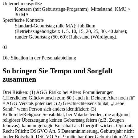
Unternehmensgröße
Konzern (mit Geburtstags-Programm), Mittelstand, KMU >
30 MA.
Spezifische Kontexte
Standard-Geburtstag (alle MA); Jubiläum
(Betriebszugehörigkeit: 1, 5, 10, 15, 20, 25, 30, 40 Jahre);
runder Geburtstag (50, 60); Ruhestand (Würdigung).
03
Die Situation in der Personalabteilung
So bringen Sie Tempo und Sorgfalt
zusammen
Drei Risiken: (1) AGG-Risiko bei Alters-Formulierungen
(„Herzlichen Glückwunsch zum 60.) auch in Deinem Alter noch fit”
= AGG-Verstoß potenziell; (2) Geschlechtersensibilität, „Liebe
Sarah” wenn Person sich anders identifiziert; (3)
Kulturelle/Religiöse Sensibilität, bei Mitarbeitenden, die aufgrund
religiöser Überzeugung keinen Geburtstag feiern (z.B. Zeugen
Jehovas), kann ungefragte Botschaft als Übergriff wirken. Opt-out-
Recht Pflicht; DSGVO Art. 5 Datenminimierung, Geburtsjahr nicht
in der Botschaft. DSGVO Art. 9 mittelbar über Geburtsdatum/Alter;