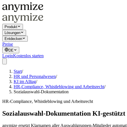
Produkt
Lösungen
Entdecken
Preise
DE
Login
Kostenlos starten
Start
/
HR und Personalwesen
/
KI im Alltag
/
HR-Compliance, Whistleblowing und Arbeitsrecht
/
Sozialauswahl-Dokumentation
HR-Compliance, Whistleblowing und Arbeitsrecht
Sozialauswahl-Dokumentation KI-gestützt
anymize ersetzt Klarnamen aller Auswahlgruppen-Mitglieder automatis