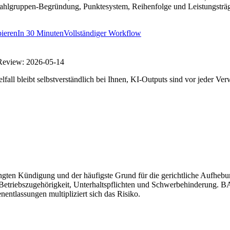
hlgruppen-Begründung, Punktesystem, Reihenfolge und Leistungsträg
ieren
In
30 Minuten
Vollständiger Workflow
 Review:
2026-05-14
fall bleibt selbstverständlich bei Ihnen, KI-Outputs sind vor jeder Ve
dingten Kündigung und der häufigste Grund für die gerichtliche Aufheb
er, Betriebszugehörigkeit, Unterhaltspflichten und Schwerbehinderun
entlassungen multipliziert sich das Risiko.