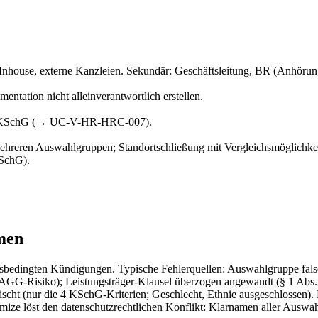
s-Inhouse, externe Kanzleien. Sekundär: Geschäftsleitung, BR (Anhör
entation nicht alleinverantwortlich erstellen.
7 KSchG (→ UC-V-HR-HRC-007).
hreren Auswahlgruppen; Standortschließung mit Vergleichsmöglichkeit
KSchG).
men
ebsbedingten Kündigungen. Typische Fehlerquellen: Auswahlgruppe fal
GG-Risiko); Leistungsträger-Klausel überzogen angewandt (§ 1 Abs. 
ht (nur die 4 KSchG-Kriterien; Geschlecht, Ethnie ausgeschlossen). 
ize löst den datenschutzrechtlichen Konflikt: Klarnamen aller Auswa