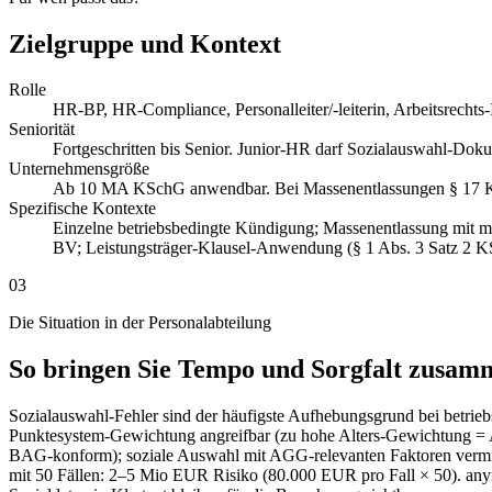
Zielgruppe und Kontext
Rolle
HR-BP, HR-Compliance, Personalleiter/-leiterin, Arbeitsrecht
Seniorität
Fortgeschritten bis Senior. Junior-HR darf Sozialauswahl-Dokum
Unternehmensgröße
Ab 10 MA KSchG anwendbar. Bei Massenentlassungen § 1
Spezifische Kontexte
Einzelne betriebsbedingte Kündigung; Massenentlassung mit me
BV; Leistungsträger-Klausel-Anwendung (§ 1 Abs. 3 Satz 2 
03
Die Situation in der Personalabteilung
So bringen Sie Tempo und Sorgfalt zusam
Sozialauswahl-Fehler sind der häufigste Aufhebungsgrund bei betri
Punktesystem-Gewichtung angreifbar (zu hohe Alters-Gewichtung = A
BAG-konform); soziale Auswahl mit AGG-relevanten Faktoren vermisc
mit 50 Fällen: 2–5 Mio EUR Risiko (80.000 EUR pro Fall × 50). anym