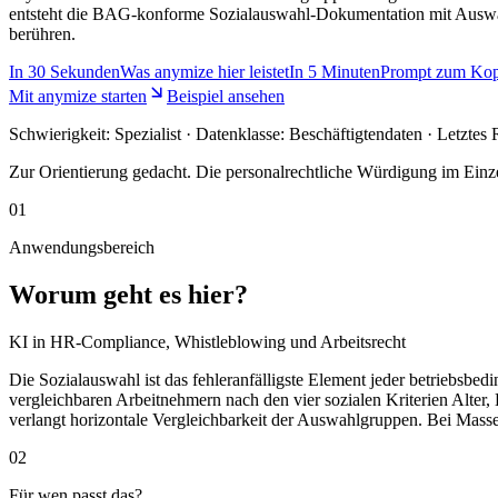
entsteht die BAG-konforme Sozialauswahl-Dokumentation mit Auswa
berühren.
In
30 Sekunden
Was anymize hier leistet
In
5 Minuten
Prompt zum Kop
Mit anymize starten
Beispiel ansehen
Schwierigkeit:
Spezialist
· Datenklasse: Beschäftigtendaten · Letztes
Zur Orientierung gedacht. Die personalrechtliche Würdigung im Einzel
01
Anwendungsbereich
Worum geht es hier?
KI in HR-Compliance, Whistleblowing und Arbeitsrecht
Die Sozialauswahl ist das fehleranfälligste Element jeder betriebsbe
vergleichbaren Arbeitnehmern nach den vier sozialen Kriterien Alt
verlangt horizontale Vergleichbarkeit der Auswahlgruppen. Bei Massen
02
Für wen passt das?