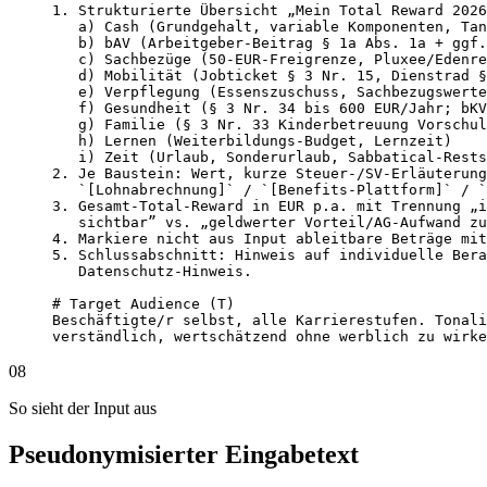
1. Strukturierte Übersicht „Mein Total Reward 2026
   a) Cash (Grundgehalt, variable Komponenten, Tan
   b) bAV (Arbeitgeber-Beitrag § 1a Abs. 1a + ggf.
   c) Sachbezüge (50-EUR-Freigrenze, Pluxee/Edenre
   d) Mobilität (Jobticket § 3 Nr. 15, Dienstrad §
   e) Verpflegung (Essenszuschuss, Sachbezugswerte
   f) Gesundheit (§ 3 Nr. 34 bis 600 EUR/Jahr; bKV
   g) Familie (§ 3 Nr. 33 Kinderbetreuung Vorschul
   h) Lernen (Weiterbildungs-Budget, Lernzeit)

   i) Zeit (Urlaub, Sonderurlaub, Sabbatical-Rests
2. Je Baustein: Wert, kurze Steuer-/SV-Erläuterung
   `[Lohnabrechnung]` / `[Benefits-Plattform]` / `
3. Gesamt-Total-Reward in EUR p.a. mit Trennung „i
   sichtbar” vs. „geldwerter Vorteil/AG-Aufwand zu
4. Markiere nicht aus Input ableitbare Beträge mit
5. Schlussabschnitt: Hinweis auf individuelle Bera
   Datenschutz-Hinweis.

# Target Audience (T)

Beschäftigte/r selbst, alle Karrierestufen. Tonali
verständlich, wertschätzend ohne werblich zu wirke
08
So sieht der Input aus
Pseudonymisierter Eingabetext