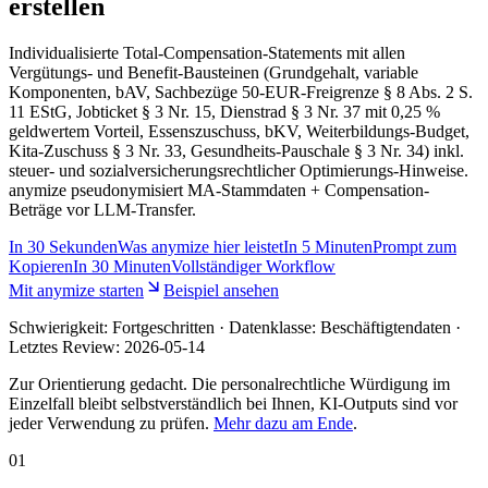
erstellen
Individualisierte Total-Compensation-Statements mit allen
Vergütungs- und Benefit-Bausteinen (Grundgehalt, variable
Komponenten, bAV, Sachbezüge 50-EUR-Freigrenze § 8 Abs. 2 S.
11 EStG, Jobticket § 3 Nr. 15, Dienstrad § 3 Nr. 37 mit 0,25 %
geldwertem Vorteil, Essenszuschuss, bKV, Weiterbildungs-Budget,
Kita-Zuschuss § 3 Nr. 33, Gesundheits-Pauschale § 3 Nr. 34) inkl.
steuer- und sozialversicherungsrechtlicher Optimierungs-Hinweise.
anymize pseudonymisiert MA-Stammdaten + Compensation-
Beträge vor LLM-Transfer.
In
30 Sekunden
Was anymize hier leistet
In
5 Minuten
Prompt zum
Kopieren
In
30 Minuten
Vollständiger Workflow
Mit anymize starten
Beispiel ansehen
Schwierigkeit:
Fortgeschritten
· Datenklasse: Beschäftigtendaten ·
Letztes Review:
2026-05-14
Zur Orientierung gedacht. Die personalrechtliche Würdigung im
Einzelfall bleibt selbstverständlich bei Ihnen, KI-Outputs sind vor
jeder Verwendung zu prüfen.
Mehr dazu am Ende
.
01