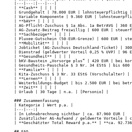
|---|---:|---|---|

| **Cash** | | | |

| Grundgehalt | 78.000 EUR | lohnsteuerpflichtig |
| Variable Komponente | 9.360 EUR | lohnsteuerpfli
| **bAV** | | | |

| AG-Pflicht-Zuschuss § 1a Abs. 1a BetrAVG | 360 E
| AG-Zusatz-Beitrag freiwillig | 600 EUR | steuerf
| **Sachbezüge** | | | |

| Pluxee-Gutschein (50-EUR-Grenze) | 600 EUR | ste
| **Mobilität** | | | |

| Jobticket (AG-Zuschuss Deutschland-Ticket) | 300
| Dienstrad (geldwerter Vorteil 0,25 % UVP) | 96 E
| **Gesundheit** | | | |

| bKV-Baustein „Vorsorge plus” | 420 EUR | bei kor
| Gesundheits-Pauschale § 3 Nr. 34 EStG | bis 600 
| **Familie** | | | |

| Kita-Zuschuss § 3 Nr. 33 EStG (Vorschulalter) | 
| **Lernen** | | | |

| Weiterbildungs-Budget | bis 2.500 EUR | bei betr
| **Zeit** | | | |

| Urlaub | 30 Tage | n.a. | [Personio] |

### Zusammenfassung

| Kategorie | Wert p.a. |

|---|---:|

| In Lohnabrechnung sichtbar | ca. 87.960 EUR |

| Zusätzlicher AG-Aufwand / geldwerte Vorteile | c
| **Geschätzter Total Reward p.a.** | **ca. 92.736
## FAQ
