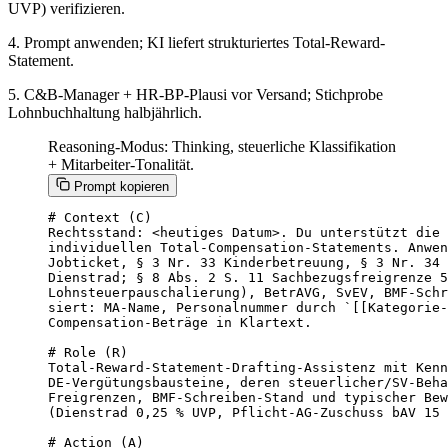
UVP) verifizieren.
4. Prompt anwenden; KI liefert strukturiertes Total-Reward-
Statement.
5. C&B-Manager + HR-BP-Plausi vor Versand; Stichprobe
Lohnbuchhaltung halbjährlich.
Reasoning-Modus: Thinking, steuerliche Klassifikation
+ Mitarbeiter-Tonalität.
Prompt kopieren
# Context (C)

Rechtsstand: <heutiges Datum>. Du unterstützt die 
individuellen Total-Compensation-Statements. Anwen
Jobticket, § 3 Nr. 33 Kinderbetreuung, § 3 Nr. 34 
Dienstrad; § 8 Abs. 2 S. 11 Sachbezugsfreigrenze 5
Lohnsteuerpauschalierung), BetrAVG, SvEV, BMF-Schr
siert: MA-Name, Personalnummer durch `[[Kategorie-
Compensation-Beträge in Klartext.

# Role (R)

Total-Reward-Statement-Drafting-Assistenz mit Kenn
DE-Vergütungsbausteine, deren steuerlicher/SV-Beha
Freigrenzen, BMF-Schreiben-Stand und typischer Bew
(Dienstrad 0,25 % UVP, Pflicht-AG-Zuschuss bAV 15 
# Action (A)
