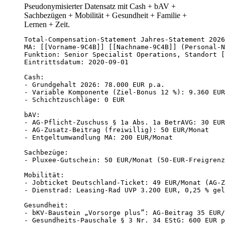
Pseudonymisierter Datensatz mit Cash + bAV +
Sachbezügen + Mobilität + Gesundheit + Familie +
Lernen + Zeit.
Total-Compensation-Statement Jahres-Statement 2026

MA: [[Vorname-9C4B]] [[Nachname-9C4B]] (Personal-N
Funktion: Senior Specialist Operations, Standort [
Eintrittsdatum: 2020-09-01

Cash:

- Grundgehalt 2026: 78.000 EUR p.a.

- Variable Komponente (Ziel-Bonus 12 %): 9.360 EUR

- Schichtzuschläge: 0 EUR

bAV:

- AG-Pflicht-Zuschuss § 1a Abs. 1a BetrAVG: 30 EUR
- AG-Zusatz-Beitrag (freiwillig): 50 EUR/Monat

- Entgeltumwandlung MA: 200 EUR/Monat

Sachbezüge:

- Pluxee-Gutschein: 50 EUR/Monat (50-EUR-Freigrenz
Mobilität:

- Jobticket Deutschland-Ticket: 49 EUR/Monat (AG-Z
- Dienstrad: Leasing-Rad UVP 3.200 EUR, 0,25 % gel
Gesundheit:

- bKV-Baustein „Vorsorge plus”: AG-Beitrag 35 EUR/
- Gesundheits-Pauschale § 3 Nr. 34 EStG: 600 EUR p