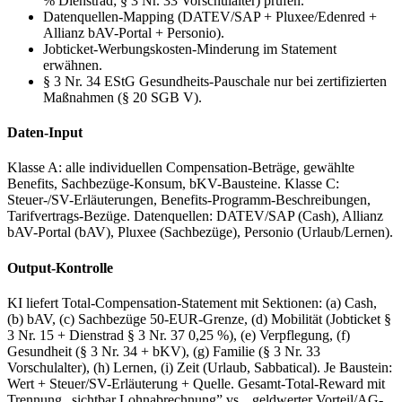
% Dienstrad; § 3 Nr. 33 Vorschulalter) prüfen.
Datenquellen-Mapping (DATEV/SAP + Pluxee/Edenred +
Allianz bAV-Portal + Personio).
Jobticket-Werbungskosten-Minderung im Statement
erwähnen.
§ 3 Nr. 34 EStG Gesundheits-Pauschale nur bei zertifizierten
Maßnahmen (§ 20 SGB V).
Daten-Input
Klasse A: alle individuellen Compensation-Beträge, gewählte
Benefits, Sachbezüge-Konsum, bKV-Bausteine. Klasse C:
Steuer-/SV-Erläuterungen, Benefits-Programm-Beschreibungen,
Tarifvertrags-Bezüge. Datenquellen: DATEV/SAP (Cash), Allianz
bAV-Portal (bAV), Pluxee (Sachbezüge), Personio (Urlaub/Lernen).
Output-Kontrolle
KI liefert Total-Compensation-Statement mit Sektionen: (a) Cash,
(b) bAV, (c) Sachbezüge 50-EUR-Grenze, (d) Mobilität (Jobticket §
3 Nr. 15 + Dienstrad § 3 Nr. 37 0,25 %), (e) Verpflegung, (f)
Gesundheit (§ 3 Nr. 34 + bKV), (g) Familie (§ 3 Nr. 33
Vorschulalter), (h) Lernen, (i) Zeit (Urlaub, Sabbatical). Je Baustein:
Wert + Steuer/SV-Erläuterung + Quelle. Gesamt-Total-Reward mit
Trennung „sichtbar Lohnabrechnung” vs. „geldwerter Vorteil/AG-