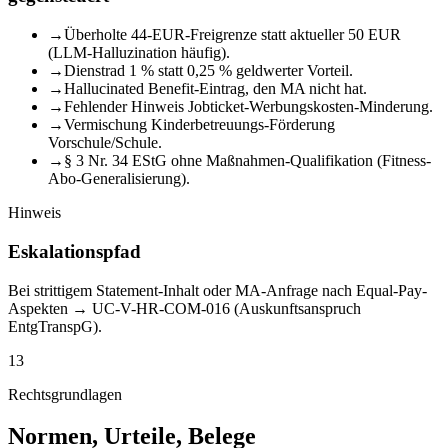
→
Überholte 44-EUR-Freigrenze statt aktueller 50 EUR
(LLM-Halluzination häufig).
→
Dienstrad 1 % statt 0,25 % geldwerter Vorteil.
→
Hallucinated Benefit-Eintrag, den MA nicht hat.
→
Fehlender Hinweis Jobticket-Werbungskosten-Minderung.
→
Vermischung Kinderbetreuungs-Förderung
Vorschule/Schule.
→
§ 3 Nr. 34 EStG ohne Maßnahmen-Qualifikation (Fitness-
Abo-Generalisierung).
Hinweis
Eskalationspfad
Bei strittigem Statement-Inhalt oder MA-Anfrage nach Equal-Pay-
Aspekten → UC-V-HR-COM-016 (Auskunftsanspruch
EntgTranspG).
13
Rechtsgrundlagen
Normen, Urteile, Belege