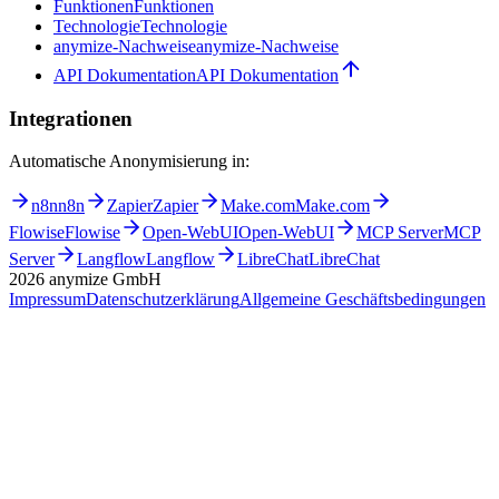
Funktionen
Funktionen
Technologie
Technologie
anymize-Nachweise
anymize-Nachweise
API Dokumentation
API Dokumentation
Integrationen
Automatische Anonymisierung in:
n8n
n8n
Zapier
Zapier
Make.com
Make.com
Flowise
Flowise
Open-WebUI
Open-WebUI
MCP Server
MCP
Server
Langflow
Langflow
LibreChat
LibreChat
2026
anymize GmbH
Impressum
Datenschutzerklärung
Allgemeine Geschäftsbedingungen