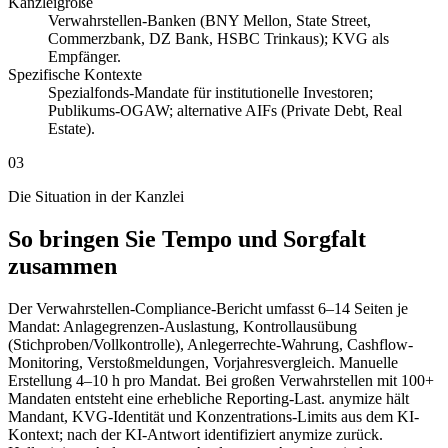
Kanzleigröße
Verwahrstellen-Banken (BNY Mellon, State Street,
Commerzbank, DZ Bank, HSBC Trinkaus); KVG als
Empfänger.
Spezifische Kontexte
Spezialfonds-Mandate für institutionelle Investoren;
Publikums-OGAW; alternative AIFs (Private Debt, Real
Estate).
03
Die Situation in der Kanzlei
So bringen Sie Tempo und Sorgfalt
zusammen
Der Verwahrstellen-Compliance-Bericht umfasst 6–14 Seiten je
Mandat: Anlagegrenzen-Auslastung, Kontrollausübung
(Stichproben/Vollkontrolle), Anlegerrechte-Wahrung, Cashflow-
Monitoring, Verstoßmeldungen, Vorjahresvergleich. Manuelle
Erstellung 4–10 h pro Mandat. Bei großen Verwahrstellen mit 100+
Mandaten entsteht eine erhebliche Reporting-Last. anymize hält
Mandant, KVG-Identität und Konzentrations-Limits aus dem KI-
Kontext; nach der KI-Antwort identifiziert anymize zurück.