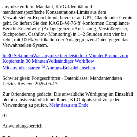
anymize entfernt Mandant, KVG-Identität und
mandantenspezifische Konzentrations-Limits aus dem
Verwahrstellen-Report-Input, bevor er an GPT, Claude oder Gemini
geht. So liefern Sie den KAGB-§§-76-ff.-konformen Compliance-
Bericht-Erstentwurf (Anlagegrenzen-Auslastung, Verstoßregister,
Stichproben, Cashflow-Monitoring) in 1–2 Stunden statt vier bis
zehn, mit 100%-Verifikation der Anlagegrenzen-Daten gegen das
Verwahrstellen-System.
In
30 Sekunden
Was anymize hier leistet
In
5 Minuten
Prompt zum
Kopieren
In
30 Minuten
Vollständiger Workflow
Mit anymize starten
Antrags-Beispiel ansehen
Schwierigkeit:
Fortgeschritten
· Datenklasse: Mandantendaten ·
Letztes Review:
2026-05-13
Zur Orientierung gedacht. Die anwaltliche Würdigung im Einzelfall
bleibt selbstverständlich bei Ihnen, KI-Outputs sind vor jeder
Verwendung zu prüfen.
Mehr dazu am Ende
.
01
Anwendungsbereich