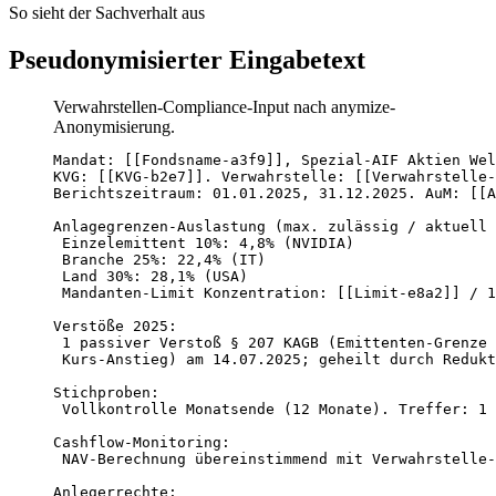
So sieht der Sachverhalt aus
Pseudonymisierter Eingabetext
Verwahrstellen-Compliance-Input nach anymize-
Anonymisierung.
Mandat: [[Fondsname-a3f9]], Spezial-AIF Aktien Wel
KVG: [[KVG-b2e7]]. Verwahrstelle: [[Verwahrstelle-
Berichtszeitraum: 01.01.2025, 31.12.2025. AuM: [[A
Anlagegrenzen-Auslastung (max. zulässig / aktuell 
 Einzelemittent 10%: 4,8% (NVIDIA)

 Branche 25%: 22,4% (IT)

 Land 30%: 28,1% (USA)

 Mandanten-Limit Konzentration: [[Limit-e8a2]] / 1
Verstöße 2025:

 1 passiver Verstoß § 207 KAGB (Emittenten-Grenze 
 Kurs-Anstieg) am 14.07.2025; geheilt durch Redukt
Stichproben:

 Vollkontrolle Monatsende (12 Monate). Treffer: 1 
Cashflow-Monitoring:

 NAV-Berechnung übereinstimmend mit Verwahrstelle-
Anlegerrechte:
