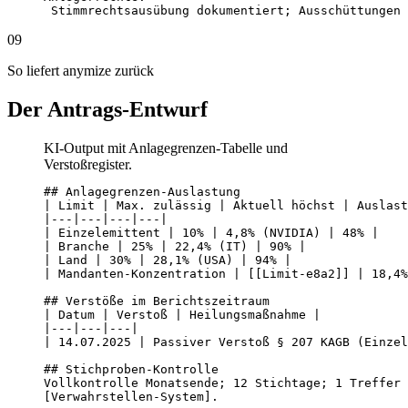
 Stimmrechtsausübung dokumentiert; Ausschüttungen 
09
So liefert anymize zurück
Der Antrags-Entwurf
KI-Output mit Anlagegrenzen-Tabelle und
Verstoßregister.
## Anlagegrenzen-Auslastung

| Limit | Max. zulässig | Aktuell höchst | Auslast
|---|---|---|---|

| Einzelemittent | 10% | 4,8% (NVIDIA) | 48% |

| Branche | 25% | 22,4% (IT) | 90% |

| Land | 30% | 28,1% (USA) | 94% |

| Mandanten-Konzentration | [[Limit-e8a2]] | 18,4%
## Verstöße im Berichtszeitraum

| Datum | Verstoß | Heilungsmaßnahme |

|---|---|---|

| 14.07.2025 | Passiver Verstoß § 207 KAGB (Einzel
## Stichproben-Kontrolle

Vollkontrolle Monatsende; 12 Stichtage; 1 Treffer 
[Verwahrstellen-System].
