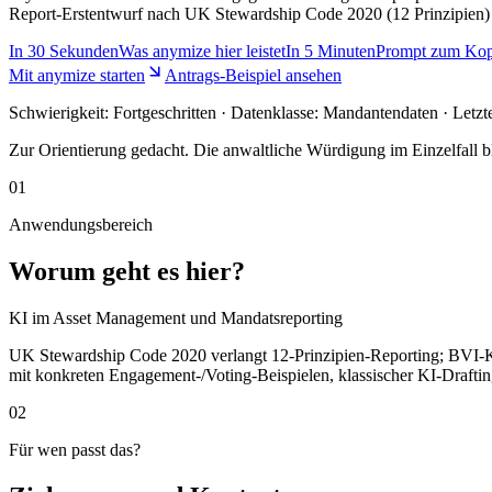
Report-Erstentwurf nach UK Stewardship Code 2020 (12 Prinzipien) o
In
30 Sekunden
Was anymize hier leistet
In
5 Minuten
Prompt zum Kop
Mit anymize starten
Antrags-Beispiel ansehen
Schwierigkeit:
Fortgeschritten
· Datenklasse: Mandantendaten · Letzt
Zur Orientierung gedacht. Die anwaltliche Würdigung im Einzelfall bl
01
Anwendungsbereich
Worum geht es hier?
KI im Asset Management und Mandatsreporting
UK Stewardship Code 2020 verlangt 12-Prinzipien-Reporting; BVI-Kod
mit konkreten Engagement-/Voting-Beispielen, klassischer KI-Draft
02
Für wen passt das?