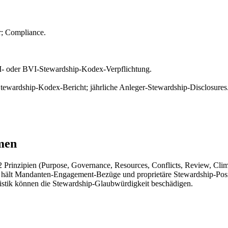
r; Compliance.
I- oder BVI-Stewardship-Kodex-Verpflichtung.
wardship-Kodex-Bericht; jährliche Anleger-Stewardship-Disclosures
men
rinzipien (Purpose, Governance, Resources, Conflicts, Review, Clim
e hält Mandanten-Engagement-Bezüge und proprietäre Stewardship-Posit
istik können die Stewardship-Glaubwürdigkeit beschädigen.