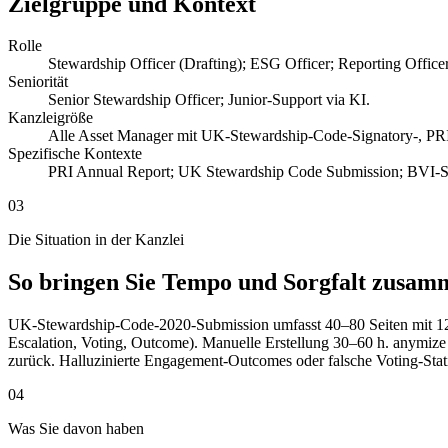
Zielgruppe und Kontext
Rolle
Stewardship Officer (Drafting); ESG Officer; Reporting Office
Seniorität
Senior Stewardship Officer; Junior-Support via KI.
Kanzleigröße
Alle Asset Manager mit UK-Stewardship-Code-Signatory-, PR
Spezifische Kontexte
PRI Annual Report; UK Stewardship Code Submission; BVI-Ste
03
Die Situation in der Kanzlei
So bringen Sie Tempo und Sorgfalt zusam
UK-Stewardship-Code-2020-Submission umfasst 40–80 Seiten mit 12 P
Escalation, Voting, Outcome). Manuelle Erstellung 30–60 h. anymiz
zurück. Halluzinierte Engagement-Outcomes oder falsche Voting-Stat
04
Was Sie davon haben