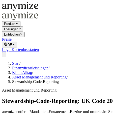
Produkt
Lösungen
Entdecken
Preise
DE
Login
Kostenlos starten
Start
/
Finanzdienstleistungen
/
KI im Alltag
/
Asset Management und Reporting
/
Stewardship-Code-Reporting
Asset Management und Reporting
Stewardship-Code-Reporting: UK Code 2
anymize entfernt Mandanten-Engagement-Bezüge und proprietäre Stewa