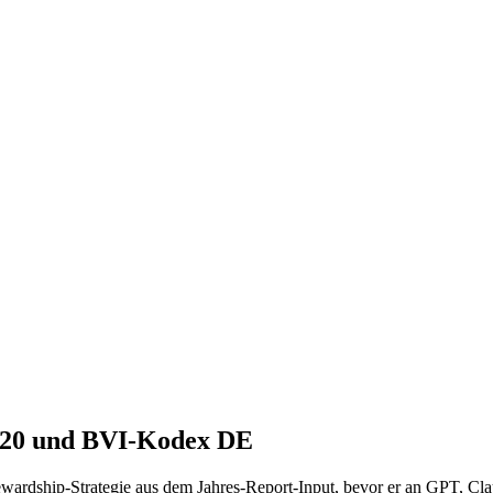
020 und BVI-Kodex DE
rdship-Strategie aus dem Jahres-Report-Input, bevor er an GPT, Claud