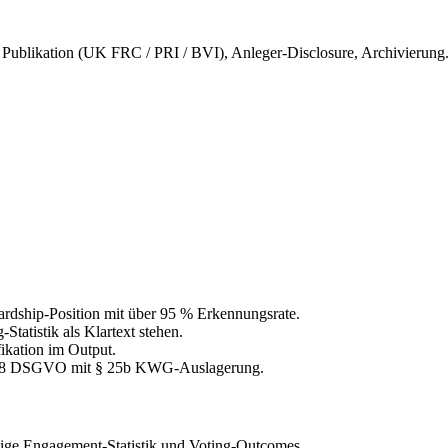
 Publikation (UK FRC / PRI / BVI), Anleger-Disclosure, Archivierung
dship-Position mit über 95 % Erkennungsrate.
tatistik als Klartext stehen.
fikation im Output.
. 28 DSGVO mit § 25b KWG-Auslagerung.
ige Engagement-Statistik und Voting-Outcomes.