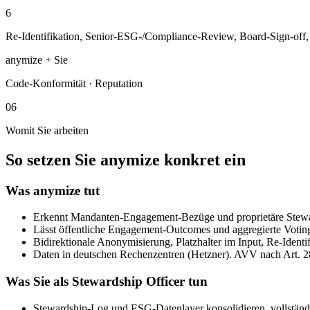
6
Re-Identifikation, Senior-ESG-/Compliance-Review, Board-Sign-off,
anymize + Sie
Code-Konformität · Reputation
06
Womit Sie arbeiten
So setzen Sie anymize konkret ein
Was anymize tut
Erkennt Mandanten-Engagement-Bezüge und proprietäre Stewar
Lässt öffentliche Engagement-Outcomes und aggregierte Voting-S
Bidirektionale Anonymisierung, Platzhalter im Input, Re-Identi
Daten in deutschen Rechenzentren (Hetzner). AVV nach Art
Was Sie als Stewardship Officer tun
Stewardship-Log und ESG-Datenlayer konsolidieren, vollständ