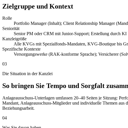
Zielgruppe und Kontext
Rolle
Portfolio Manager (Inhalt); Client Relationship Manager (Man
Seniorität
Senior PM oder CRM mit Junior-Support; Erstellung durch KI 
Kanzleigröße
Alle KVGs mit Spezialfonds-Mandaten, KVG-Boutique bis Gro
Spezifische Kontexte
Versorgungswerke (RAK-konforme Sprache); Versicherer (Solve
03
Die Situation in der Kanzlei
So bringen Sie Tempo und Sorgfalt zusam
Anlageausschuss-Unterlagen umfassen 20–40 Seiten je Sitzung: Perfo
Mandant, Anlageausschuss-Mitglieder und individuelle Themen aus de
Beziehungsarbeit.
04
Was Sie davon haben