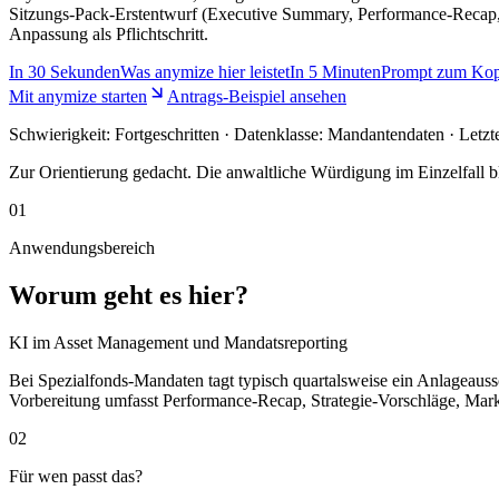
Sitzungs-Pack-Erstentwurf (Executive Summary, Performance-Recap, S
Anpassung als Pflichtschritt.
In
30 Sekunden
Was anymize hier leistet
In
5 Minuten
Prompt zum Kop
Mit anymize starten
Antrags-Beispiel ansehen
Schwierigkeit:
Fortgeschritten
· Datenklasse: Mandantendaten · Letzt
Zur Orientierung gedacht. Die anwaltliche Würdigung im Einzelfall bl
01
Anwendungsbereich
Worum geht es hier?
KI im Asset Management und Mandatsreporting
Bei Spezialfonds-Mandaten tagt typisch quartalsweise ein Anlagea
Vorbereitung umfasst Performance-Recap, Strategie-Vorschläge, Mar
02
Für wen passt das?