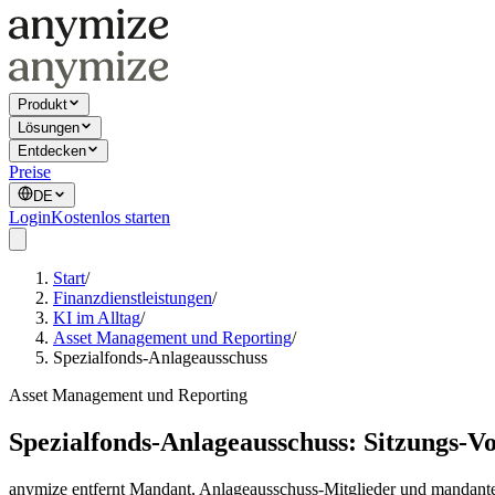
Produkt
Lösungen
Entdecken
Preise
DE
Login
Kostenlos starten
Start
/
Finanzdienstleistungen
/
KI im Alltag
/
Asset Management und Reporting
/
Spezialfonds-Anlageausschuss
Asset Management und Reporting
Spezialfonds-Anlageausschuss: Sitzungs-V
anymize entfernt Mandant, Anlageausschuss-Mitglieder und mandante