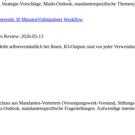
trategie-Vorschläge, Markt-Outlook, mandantenspezifische Themen) in
ieren
In
30 Minuten
Vollständiger Workflow
es Review:
2026-05-13
eibt selbstverständlich bei Ihnen, KI-Outputs sind vor jeder Verwendu
usschuss aus Mandanten-Vertretern (Versorgungswerk-Vorstand, Stift
kt-Outlook, mandantenspezifische Fragestellungen. Aufwendige intern