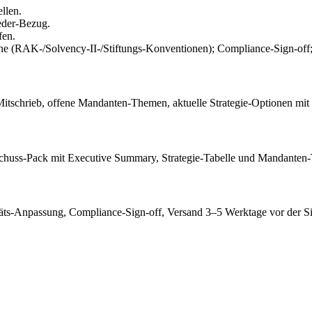
llen.
eder-Bezug.
fen.
e (RAK-/Solvency-II-/Stiftungs-Konventionen); Compliance-Sign-off;
-Mitschrieb, offene Mandanten-Themen, aktuelle Strategie-Optionen mit
usschuss-Pack mit Executive Summary, Strategie-Tabelle und Mandante
itäts-Anpassung, Compliance-Sign-off, Versand 3–5 Werktage vor der S