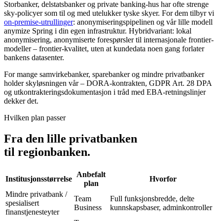
Storbanker, delstatsbanker og private banking-hus har ofte strenge
sky-policyer som til og med utelukker tyske skyer. For dem tilbyr vi
on-premise-utrullinger
: anonymiseringspipelinen og vår lille modell
anymize Spring i din egen infrastruktur. Hybridvariant: lokal
anonymisering, anonymiserte forespørsler til internasjonale frontier-
modeller – frontier-kvalitet, uten at kundedata noen gang forlater
bankens datasenter.
For mange samvirkebanker, sparebanker og mindre privatbanker
holder skyløsningen vår – DORA-kontrakten, GDPR Art. 28 DPA
og utkontrakteringsdokumentasjon i tråd med EBA-retningslinjer
dekker det.
Hvilken plan passer
Fra den lille privatbanken
til regionbanken.
Anbefalt
Institusjonsstørrelse
Hvorfor
plan
Mindre privatbank /
Team
Full funksjonsbredde, delte
spesialisert
Business
kunnskapsbaser, adminkontroller
finanstjenesteyter