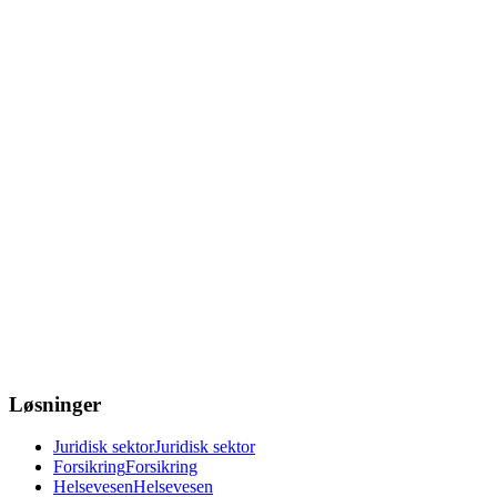
Løsninger
Juridisk sektor
Juridisk sektor
Forsikring
Forsikring
Helsevesen
Helsevesen