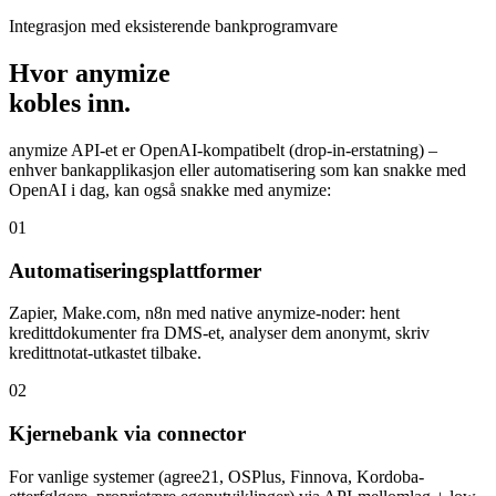
Integrasjon med eksisterende bankprogramvare
Hvor anymize
kobles inn.
anymize API-et er OpenAI-kompatibelt (drop-in-erstatning) –
enhver bankapplikasjon eller automatisering som kan snakke med
OpenAI i dag, kan også snakke med anymize:
01
Automatiseringsplattformer
Zapier, Make.com, n8n med native anymize-noder: hent
kredittdokumenter fra DMS-et, analyser dem anonymt, skriv
kredittnotat-utkastet tilbake.
02
Kjernebank via connector
For vanlige systemer (agree21, OSPlus, Finnova, Kordoba-