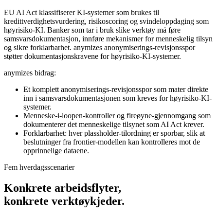
EU AI Act klassifiserer KI-systemer som brukes til
kredittverdighetsvurdering, risikoscoring og svindeloppdaging som
høyrisiko-KI. Banker som tar i bruk slike verktøy må føre
samsvarsdokumentasjon, innføre mekanismer for menneskelig tilsyn
og sikre forklarbarhet. anymizes anonymiserings-revisjonsspor
støtter dokumentasjonskravene for høyrisiko-KI-systemer.
anymizes bidrag:
Et komplett anonymiserings-revisjonsspor som mater direkte
inn i samsvarsdokumentasjonen som kreves for høyrisiko-KI-
systemer.
Menneske-i-loopen-kontroller og fireøyne-gjennomgang som
dokumenterer det menneskelige tilsynet som AI Act krever.
Forklarbarhet: hver plassholder-tilordning er sporbar, slik at
beslutninger fra frontier-modellen kan kontrolleres mot de
opprinnelige dataene.
Fem hverdagsscenarier
Konkrete arbeidsflyter,
konkrete verktøykjeder.