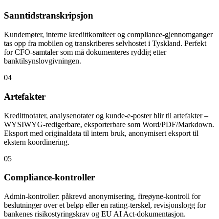
Sanntidstranskripsjon
Kundemøter, interne kredittkomiteer og compliance-gjennomganger
tas opp fra mobilen og transkriberes selvhostet i Tyskland. Perfekt
for CFO-samtaler som må dokumenteres ryddig etter
banktilsynslovgivningen.
04
Artefakter
Kredittnotater, analysenotater og kunde-e-poster blir til artefakter –
WYSIWYG-redigerbare, eksporterbare som Word/PDF/Markdown.
Eksport med originaldata til intern bruk, anonymisert eksport til
ekstern koordinering.
05
Compliance-kontroller
Admin-kontroller: påkrevd anonymisering, fireøyne-kontroll for
beslutninger over et beløp eller en rating-terskel, revisjonslogg for
bankenes risikostyringskrav og EU AI Act-dokumentasjon.