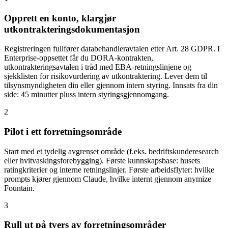
Opprett en konto, klargjør
utkontrakteringsdokumentasjon
Registreringen fullfører databehandleravtalen etter Art. 28 GDPR. I
Enterprise-oppsettet får du DORA-kontrakten,
utkontrakteringsavtalen i tråd med EBA-retningslinjene og
sjekklisten for risikovurdering av utkontraktering. Lever dem til
tilsynsmyndigheten din eller gjennom intern styring. Innsats fra din
side: 45 minutter pluss intern styringsgjennomgang.
2
Pilot i ett forretningsområde
Start med et tydelig avgrenset område (f.eks. bedriftskunderesearch
eller hvitvaskingsforebygging). Første kunnskapsbase: husets
ratingkriterier og interne retningslinjer. Første arbeidsflyter: hvilke
prompts kjører gjennom Claude, hvilke internt gjennom anymize
Fountain.
3
Rull ut på tvers av forretningsområder