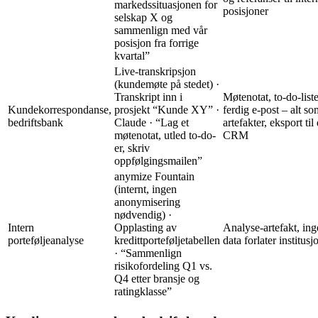
markedssituasjonen for
posisjoner
selskap X og
sammenlign med vår
posisjon fra forrige
kvartal”
Live-transkripsjon
(kundemøte på stedet) ·
Transkript inn i
Møtenotat, to-do-liste
Kundekorrespondanse,
prosjekt “Kunde XY” ·
ferdig e-post – alt so
bedriftsbank
Claude · “Lag et
artefakter, eksport til 
møtenotat, utled to-do-
CRM
er, skriv
oppfølgingsmailen”
anymize Fountain
(internt, ingen
anonymisering
nødvendig) ·
Intern
Opplasting av
Analyse-artefakt, in
porteføljeanalyse
kredittporteføljetabellen
data forlater institus
· “Sammenlign
risikofordeling Q1 vs.
Q4 etter bransje og
ratingklasse”