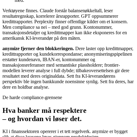
med.”
Verktøyene finnes. Claude forstår balansenøkkeltall, leser
resultatregnskap, korrelerer årsrapporter. GPT oppsummerer
kredittrapporter. Perplexity finner offentlige kilder om et konsern.
Men compliance sa nei – med god grunn. Kontonummer,
transaksjonsdetaljer og kredittmapper kan ikke eksponeres for en
amerikansk KI-leverandør på den måten.
anymize fjerner den blokkeringen.
Dere laster opp kredittmapper,
kredittrapporter og kundekorrespondanse; anonymiseringspipelinen
erstatter kundenavn, IBAN-er, kontonummer og
transaksjonsreferanser med semantiske plassholdere; frontier-
modellen leverer analyse i full dybde; tilbakeoversettelsen gir dere
resultatet med deres originaldata. Sett fra KI-leverandørens
perspektiv ble ingen bankkunde noensinne synlig. Sett fra deres, har
dere en holdbar analyse.
De harde compliance-grensene
Hva banker må respektere
– og hvordan vi løser det.
KI i finanssektoren opererer i et tett regelverk. anymize er bygget
slik at disse kravene løses gjennom produktdesign.