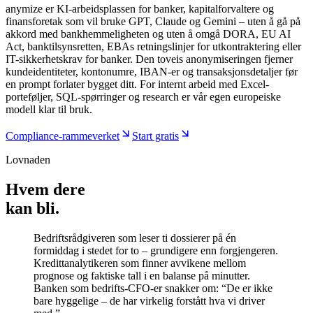
anymize er KI-arbeidsplassen for banker, kapitalforvaltere og
finansforetak som vil bruke GPT, Claude og Gemini – uten å gå på
akkord med bankhemmeligheten og uten å omgå DORA, EU AI
Act, banktilsynsretten, EBAs retningslinjer for utkontraktering eller
IT-sikkerhetskrav for banker. Den toveis anonymiseringen fjerner
kundeidentiteter, kontonumre, IBAN-er og transaksjonsdetaljer før
en prompt forlater bygget ditt. For internt arbeid med Excel-
porteføljer, SQL-spørringer og research er vår egen europeiske
modell klar til bruk.
Compliance-rammeverket
Start gratis
Lovnaden
Hvem dere
kan bli.
Bedriftsrådgiveren som leser ti dossierer på én
formiddag i stedet for to – grundigere enn forgjengeren.
Kredittanalytikeren som finner avvikene mellom
prognose og faktiske tall i en balanse på minutter.
Banken som bedrifts-CFO-er snakker om: “De er ikke
bare hyggelige – de har virkelig forstått hva vi driver