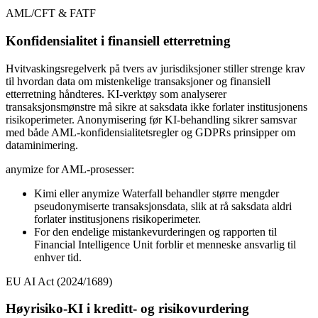
AML/CFT & FATF
Konfidensialitet i finansiell etterretning
Hvitvaskingsregelverk på tvers av jurisdiksjoner stiller strenge krav
til hvordan data om mistenkelige transaksjoner og finansiell
etterretning håndteres. KI-verktøy som analyserer
transaksjonsmønstre må sikre at saksdata ikke forlater institusjonens
risikoperimeter. Anonymisering før KI-behandling sikrer samsvar
med både AML-konfidensialitetsregler og GDPRs prinsipper om
dataminimering.
anymize for AML-prosesser:
Kimi eller anymize Waterfall behandler større mengder
pseudonymiserte transaksjonsdata, slik at rå saksdata aldri
forlater institusjonens risikoperimeter.
For den endelige mistankevurderingen og rapporten til
Financial Intelligence Unit forblir et menneske ansvarlig til
enhver tid.
EU AI Act (2024/1689)
Høyrisiko-KI i kreditt- og risikovurdering