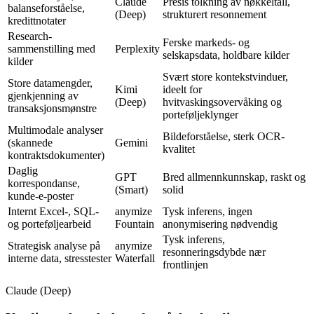
Claude
Presis tolkning av nøkkeltall,
balanseforståelse,
(Deep)
strukturert resonnement
kredittnotater
Research-
Ferske markeds- og
sammenstilling med
Perplexity
selskapsdata, holdbare kilder
kilder
Svært store kontekstvinduer,
Store datamengder,
Kimi
ideelt for
gjenkjenning av
(Deep)
hvitvaskingsovervåking og
transaksjonsmønstre
porteføljeklynger
Multimodale analyser
Bildeforståelse, sterk OCR-
(skannede
Gemini
kvalitet
kontraktsdokumenter)
Daglig
GPT
Bred allmennkunnskap, raskt og
korrespondanse,
(Smart)
solid
kunde-e-poster
Internt Excel-, SQL-
anymize
Tysk inferens, ingen
og porteføljearbeid
Fountain
anonymisering nødvendig
Tysk inferens,
Strategisk analyse på
anymize
resonneringsdybde nær
interne data, stresstester
Waterfall
frontlinjen
Claude (Deep)