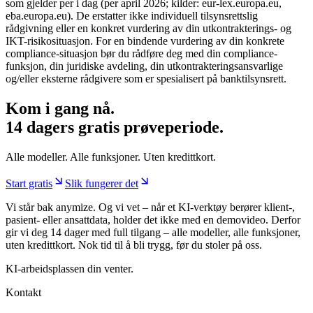
som gjelder per i dag (per april 2026; kilder: eur-lex.europa.eu,
eba.europa.eu). De erstatter ikke individuell tilsynsrettslig
rådgivning eller en konkret vurdering av din utkontrakterings- og
IKT-risikosituasjon. For en bindende vurdering av din konkrete
compliance-situasjon bør du rådføre deg med din compliance-
funksjon, din juridiske avdeling, din utkontrakteringsansvarlige
og/eller eksterne rådgivere som er spesialisert på banktilsynsrett.
Kom i gang nå.
14 dagers gratis prøveperiode.
Alle modeller. Alle funksjoner. Uten kredittkort.
Start gratis
Slik fungerer det
Vi står bak anymize. Og vi vet – når et KI-verktøy berører klient-,
pasient- eller ansattdata, holder det ikke med en demovideo. Derfor
gir vi deg 14 dager med full tilgang – alle modeller, alle funksjoner,
uten kredittkort. Nok tid til å bli trygg, før du stoler på oss.
KI-arbeidsplassen din venter.
Kontakt