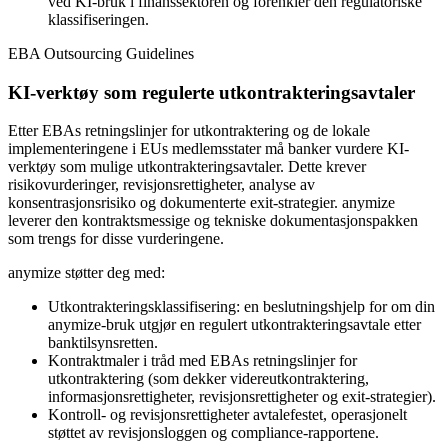
ved KI-bruk i finanssektoren og forenkler den regulatoriske
klassifiseringen.
EBA Outsourcing Guidelines
KI-verktøy som regulerte utkontrakteringsavtaler
Etter EBAs retningslinjer for utkontraktering og de lokale
implementeringene i EUs medlemsstater må banker vurdere KI-
verktøy som mulige utkontrakteringsavtaler. Dette krever
risikovurderinger, revisjonsrettigheter, analyse av
konsentrasjonsrisiko og dokumenterte exit-strategier. anymize
leverer den kontraktsmessige og tekniske dokumentasjonspakken
som trengs for disse vurderingene.
anymize støtter deg med:
Utkontrakteringsklassifisering: en beslutningshjelp for om din
anymize-bruk utgjør en regulert utkontrakteringsavtale etter
banktilsynsretten.
Kontraktmaler i tråd med EBAs retningslinjer for
utkontraktering (som dekker videreutkontraktering,
informasjonsrettigheter, revisjonsrettigheter og exit-strategier).
Kontroll- og revisjonsrettigheter avtalefestet, operasjonelt
støttet av revisjonsloggen og compliance-rapportene.