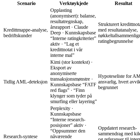
Scenario
Verktøykjede
Resultat
Opplasting
(anonymisert): balanse,
resultatregnskap,
Strukturert kredittnot
årsrapport · Claude
Kredittmappe-analyse,
med resultatanalyse,
Deep · Kunnskapsbase
bedriftskunder
nøkkeltallsammenlig
“Interne ratingkriterier”
ratingbegrunnelse
aktiv · “Lag et
kredittnotat i vår
interne mal”
Kimi (stor kontekst) ·
Eksport av
anonymiserte
Hypoteseliste for A
transaksjonsmønstre ·
Tidlig AML-deteksjon
ansvarlig, hvert avvi
Kunnskapsbase “FATF
begrunnet
red flags” · “Finn
klynger som tyder på
smurfing eller layering”
Perplexity ·
Kunnskapsbase
“Interne research-
posisjoner” aktiv ·
Oppdatert research-
“Oppsummer den
sammendrag med kil
Research-syntese
nåværende
og referanser til inter