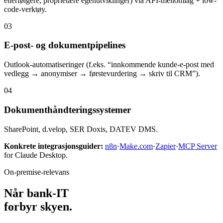
etterfølgere, proprietære egenutviklinger) via API-mellomlag + low-
code-verktøy.
03
E-post- og dokumentpipelines
Outlook-automatiseringer (f.eks. “innkommende kunde-e-post med
vedlegg → anonymiser → førstevurdering → skriv til CRM”).
04
Dokumenthåndteringssystemer
SharePoint, d.velop, SER Doxis, DATEV DMS.
Konkrete integrasjonsguider:
n8n
·
Make.com
·
Zapier
·
MCP Server
for Claude Desktop.
On-premise-relevans
Når bank-IT
forbyr skyen.