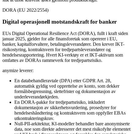
DORA (EU 2022/2554)
Digital operasjonell motstandskraft for banker
EUs Digital Operational Resilience Act (DORA), fullt i kraft siden
januar 2025, gjelder for alle finansforetak som opererer i EU,
banker, kapitalforvaltere, betalingsleverandører. Den krever IKT-
risikostyring, kontraktsvern for tredjepartsleverandører og
hendelsesrapportering. Hvert KI-verktøy er et IKT-aktivum som
omfattes av DORAs rammeverk for tredjepartsrisiko.
anymize leverer:
En databehandleravtale (DPA) etter GDPR Art. 28,
automatisk gyldig ved opprettelse av konto, som dekker
formålsbegrensning, slettefrister og dokumentasjon av
underleverandørkjeden.
En DORA-pakke for tredjepartsrisiko, inkludert
dokumentasjon av sikkerhetsvurdering, prosedyrer for
hendelseshåndtering og kontraktsvern som oppfyller EBAs
utkontrakteringskrav.
Null-PII-arkitektur, KI-modeller behandler bare anonymiserte
data, noe som direkte adresserer det mest risikofylte elementet