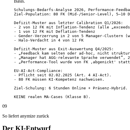
Basis.
Schulungs-Bedarfs-Analyse 2026, Performance-Feedba
Ziel-Population: 80 FK (Mid-/Senior-Level), 5–10 D
Defizit-Muster aus letzter Calibration Q1/2026:

- 2 von 12 FK mit Inflation-Tendenz (alle „exceeds
- 1 von 12 FK mit Deflation-Tendenz

- Gender-Verzerrung in 2 von 5 Manager-Clustern (w
- Halo-Verdacht in 4 von 12 FK

Defizit-Muster aus Exit-Auswertung Q4/2025:

- „Feedback kam selten oder ad-hoc, nicht struktur
- „Manager hat AGG-relevante Sprache verwendet”, 2
- „Performance-Tool wurde von FK ‚abgenickt' statt
EU-AI-Act-Compliance:

- Pflicht seit 02.02.2025 (Art. 4 AI-Act).

- 80 FK müssen KI-Kompetenz nachweisen.

Ziel-Schulung: 6 Stunden Online + Präsenz-Hybrid. 
KEINE realen MA-Cases (Klasse B).
09
So liefert anymize zurück
Der KI-Entwurf