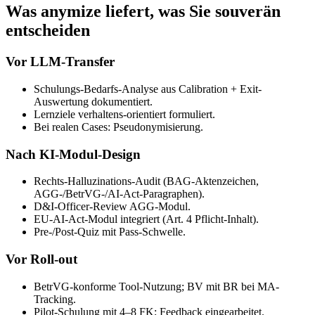
Was anymize liefert, was Sie souverän
entscheiden
Vor LLM-Transfer
Schulungs-Bedarfs-Analyse aus Calibration + Exit-
Auswertung dokumentiert.
Lernziele verhaltens-orientiert formuliert.
Bei realen Cases: Pseudonymisierung.
Nach KI-Modul-Design
Rechts-Halluzinations-Audit (BAG-Aktenzeichen,
AGG-/BetrVG-/AI-Act-Paragraphen).
D&I-Officer-Review AGG-Modul.
EU-AI-Act-Modul integriert (Art. 4 Pflicht-Inhalt).
Pre-/Post-Quiz mit Pass-Schwelle.
Vor Roll-out
BetrVG-konforme Tool-Nutzung; BV mit BR bei MA-
Tracking.
Pilot-Schulung mit 4–8 FK; Feedback eingearbeitet.