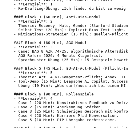
- **Lernziel**: 1

- Re-Drafting-Übung: „Ich finde, du bist zu wenig 
#### Block 3 (60 Min), Anti-Bias-Modul

- **Lernziel**: 2

- Theorie: Recency, Halo, Gender (Stanford-Studien
- Selbst-Test (20 Min): Implicit-Bias-Test light.

- Mitigations-Strategien (15 Min): Quellen-Pflicht
#### Block 4 (60 Min), AGG-Modul

- **Lernziel**: 3

- Case: BAG 8 AZR 74/25, algorithmische Altersdisk
- AGG-Reform 2026: 4-Monats-Klagefrist.

- Sprachmuster-Übung (25 Min): 15 Beispiele bewert
#### Block 5 (45 Min), EU-AI-Act-Modul (Pflicht-In
- **Lernziel**: 5

- Theorie: Art. 4 KI-Kompetenz-Pflicht; Annex III 
- Tool-Demo (15 Min): Leapsome AI Copilot, Success
- Übung (10 Min): „Was darf/muss ich bei einem KI-
#### Block 6 (90 Min), Rollenspiele

- **Lernziel**: 4

- Case 1 (20 Min): Konstruktives Feedback zu Defiz
- Case 2 (15 Min): Anerkennung Stärken.

- Case 3 (25 Min): Schwieriges Gespräch mit konfro
- Case 4 (20 Min): Karriere-Pfad-Konversation.

- Case 5 (10 Min): PIP-Übergabe rechtssicher.
