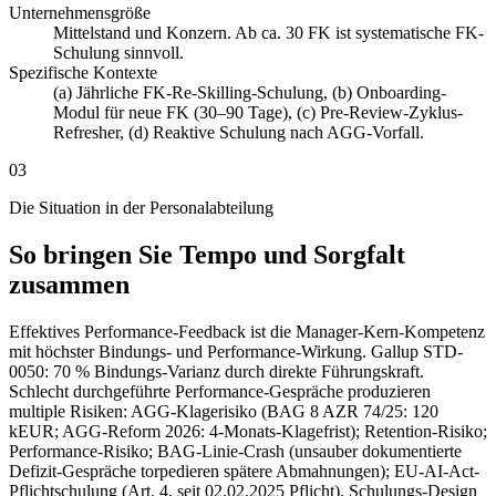
Unternehmensgröße
Mittelstand und Konzern. Ab ca. 30 FK ist systematische FK-
Schulung sinnvoll.
Spezifische Kontexte
(a) Jährliche FK-Re-Skilling-Schulung, (b) Onboarding-
Modul für neue FK (30–90 Tage), (c) Pre-Review-Zyklus-
Refresher, (d) Reaktive Schulung nach AGG-Vorfall.
03
Die Situation in der Personalabteilung
So bringen Sie Tempo und Sorgfalt
zusammen
Effektives Performance-Feedback ist die Manager-Kern-Kompetenz
mit höchster Bindungs- und Performance-Wirkung. Gallup STD-
0050: 70 % Bindungs-Varianz durch direkte Führungskraft.
Schlecht durchgeführte Performance-Gespräche produzieren
multiple Risiken: AGG-Klagerisiko (BAG 8 AZR 74/25: 120
kEUR; AGG-Reform 2026: 4-Monats-Klagefrist); Retention-Risiko;
Performance-Risiko; BAG-Linie-Crash (unsauber dokumentierte
Defizit-Gespräche torpedieren spätere Abmahnungen); EU-AI-Act-
Pflichtschulung (Art. 4, seit 02.02.2025 Pflicht). Schulungs-Design