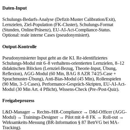
Daten-Input
Schulungs-Bedarfs-Analyse (Defizit-Muster Calibration/Exit),
Lernzielen, Ziel-Population (FK-Cluster), Schulungs-Format
(Stunden, Online/Präsenz), EU-AI-Act-Compliance-Status.
Optional: reale interne Cases (pseudonymisiert).
Output-Kontrolle
Pseudonymisierter Input geht an die KI. Re-identifiziertes
Schulungs-Modul mit 6–8 verhaltens-orientierten Lernzielen, 8–12
didaktischen Blöcken (Lernziel-Bezug, Theorie-Input, Übung,
Reflexion), AGG-Modul (60 Min, BAG 8 AZR 74/25-Case +
Sprachmuster-Übung), Anti-Bias-Modul (45 Min), Rollenspielen
(90 Min, 3–5 Cases), Performance-Gespräch-Skripten, EU-AI-Act-
Modul (30 Min Art. 4 Pflicht), Wissens-Check (Pre-/Post-Quiz).
Freigabeprozess
L&D-Manager → Rechts-/HR-Compliance → D&I-Officer (AGG-
Modul) → Trainings-Designer → Pilot mit 4–8 FK → Roll-out →
Wirksamkeits-Messung (BR-Information § 87 BetrVG bei MA-
Tracking).