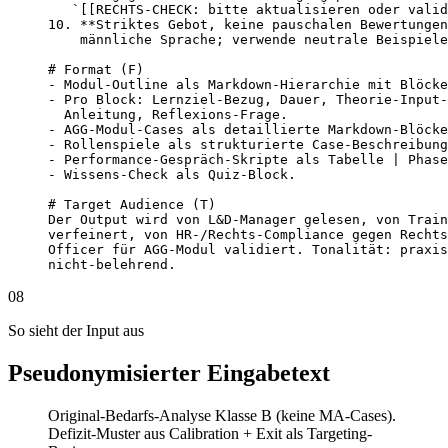
   `[[RECHTS-CHECK: bitte aktualisieren oder valid
10. **Striktes Gebot, keine pauschalen Bewertungen
    männliche Sprache; verwende neutrale Beispiele
# Format (F)

- Modul-Outline als Markdown-Hierarchie mit Blöcke
- Pro Block: Lernziel-Bezug, Dauer, Theorie-Input-
  Anleitung, Reflexions-Frage.

- AGG-Modul-Cases als detaillierte Markdown-Blöcke
- Rollenspiele als strukturierte Case-Beschreibung
- Performance-Gespräch-Skripte als Tabelle | Phase
- Wissens-Check als Quiz-Block.

# Target Audience (T)

Der Output wird von L&D-Manager gelesen, von Train
verfeinert, von HR-/Rechts-Compliance gegen Rechts
Officer für AGG-Modul validiert. Tonalität: praxis
nicht-belehrend.
08
So sieht der Input aus
Pseudonymisierter Eingabetext
Original-Bedarfs-Analyse Klasse B (keine MA-Cases).
Defizit-Muster aus Calibration + Exit als Targeting-