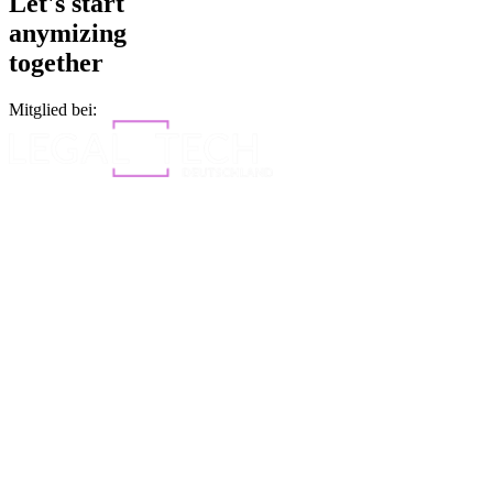
Let's start
anymizing
together
Mitglied bei: