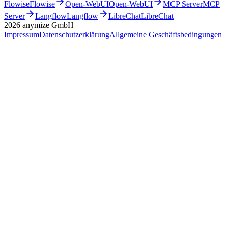
Flowise
Flowise
Open-WebUI
Open-WebUI
MCP Server
MCP
Server
Langflow
Langflow
LibreChat
LibreChat
2026
anymize GmbH
Impressum
Datenschutzerklärung
Allgemeine Geschäftsbedingungen