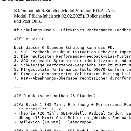
KI-Output mit 6-Stunden-Modul-Struktur, EU-AI-Act-
Modul (Pflicht-Inhalt seit 02.02.2025), Rollenspielen
und Post-Quiz.
## Schulungs-Modul „Effektives Performance-Feedbac
### Lernziele

Nach dieser 6-Stunden-Schulung kann die FK:

1. SBI-Feedback-Struktur (Situation-Behavior-Impac
2. Die häufigsten Performance-Feedback-Bias-Muster
3. AGG-relevante Sprachmuster identifizieren und n
4. Schwierige Performance-Gespräche strukturiert m
5. KI-gestützte Performance-Tools DSGVO-konform un
6. Einen evidenzbasierten Calibration-Beitrag lief
7. PIP-/Abmahnungs-Übergabe rechtssicher durchführ
---

### Didaktischer Aufbau (6 Stunden)

#### Block 1 (45 Min), Eröffnung + Performance-Fee
- **Lernziel**: 1, 2

- Theorie (20 Min): SBI-Modell, Radical Candor, Ga
- Übung (15 Min): Self-Reflexion „Welches Feedback
- Reflexion (10 Min): Kleingruppe.

#### Block 2 (45 Min), SBI-Modell in Praxis
