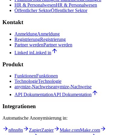
HR & Personalwesen
HR & Personalwesen
Öffentlicher Sektor
Öffentlicher Sektor
Kontakt
Anmeldung
Anmeldung
Registrierung
Registrierung
Partner werden
Partner werden
Linked in
Linked in
Produkt
Funktionen
Funktionen
Technologie
Technologie
anymize-Nachweise
anymize-Nachweise
API Dokumentation
API Dokumentation
Integrationen
Automatische Anonymisierung in:
n8n
n8n
Zapier
Zapier
Make.com
Make.com