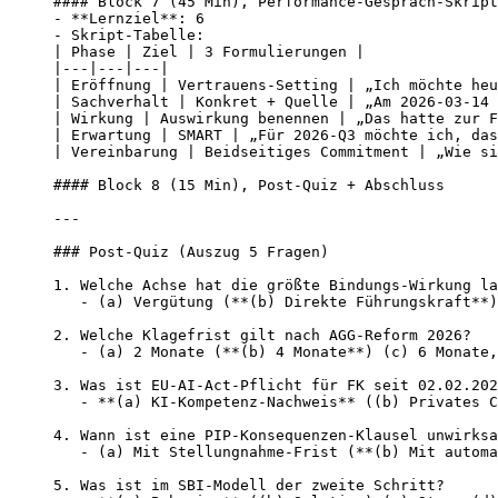
#### Block 7 (45 Min), Performance-Gespräch-Skript
- **Lernziel**: 6

- Skript-Tabelle:

| Phase | Ziel | 3 Formulierungen |

|---|---|---|

| Eröffnung | Vertrauens-Setting | „Ich möchte heu
| Sachverhalt | Konkret + Quelle | „Am 2026-03-14 
| Wirkung | Auswirkung benennen | „Das hatte zur F
| Erwartung | SMART | „Für 2026-Q3 möchte ich, das
| Vereinbarung | Beidseitiges Commitment | „Wie si
#### Block 8 (15 Min), Post-Quiz + Abschluss

---

### Post-Quiz (Auszug 5 Fragen)

1. Welche Achse hat die größte Bindungs-Wirkung la
   - (a) Vergütung (**(b) Direkte Führungskraft**)
2. Welche Klagefrist gilt nach AGG-Reform 2026?

   - (a) 2 Monate (**(b) 4 Monate**) (c) 6 Monate,
3. Was ist EU-AI-Act-Pflicht für FK seit 02.02.202
   - **(a) KI-Kompetenz-Nachweis** ((b) Privates C
4. Wann ist eine PIP-Konsequenzen-Klausel unwirksa
   - (a) Mit Stellungnahme-Frist (**(b) Mit automa
5. Was ist im SBI-Modell der zweite Schritt?
