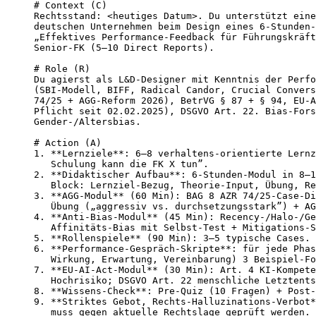
# Context (C)

Rechtsstand: <heutiges Datum>. Du unterstützt eine
deutschen Unternehmen beim Design eines 6-Stunden-
„Effektives Performance-Feedback für Führungskräft
Senior-FK (5–10 Direct Reports).

# Role (R)

Du agierst als L&D-Designer mit Kenntnis der Perfo
(SBI-Modell, BIFF, Radical Candor, Crucial Convers
74/25 + AGG-Reform 2026), BetrVG § 87 + § 94, EU-A
Pflicht seit 02.02.2025), DSGVO Art. 22. Bias-Fors
Gender-/Altersbias.

# Action (A)

1. **Lernziele**: 6–8 verhaltens-orientierte Lernz
   Schulung kann die FK X tun”.

2. **Didaktischer Aufbau**: 6-Stunden-Modul in 8–1
   Block: Lernziel-Bezug, Theorie-Input, Übung, Re
3. **AGG-Modul** (60 Min): BAG 8 AZR 74/25-Case-Di
   Übung („aggressiv vs. durchsetzungsstark”) + AG
4. **Anti-Bias-Modul** (45 Min): Recency-/Halo-/Ge
   Affinitäts-Bias mit Selbst-Test + Mitigations-S
5. **Rollenspiele** (90 Min): 3–5 typische Cases.

6. **Performance-Gespräch-Skripte**: für jede Phas
   Wirkung, Erwartung, Vereinbarung) 3 Beispiel-Fo
7. **EU-AI-Act-Modul** (30 Min): Art. 4 KI-Kompete
   Hochrisiko; DSGVO Art. 22 menschliche Letztents
8. **Wissens-Check**: Pre-Quiz (10 Fragen) + Post-
9. **Striktes Gebot, Rechts-Halluzinations-Verbot*
   muss gegen aktuelle Rechtslage geprüft werden. 