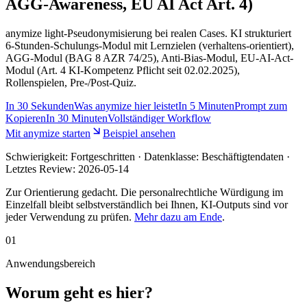
AGG-Awareness, EU AI Act Art. 4)
anymize light-Pseudonymisierung bei realen Cases. KI strukturiert
6-Stunden-Schulungs-Modul mit Lernzielen (verhaltens-orientiert),
AGG-Modul (BAG 8 AZR 74/25), Anti-Bias-Modul, EU-AI-Act-
Modul (Art. 4 KI-Kompetenz Pflicht seit 02.02.2025),
Rollenspielen, Pre-/Post-Quiz.
In
30 Sekunden
Was anymize hier leistet
In
5 Minuten
Prompt zum
Kopieren
In
30 Minuten
Vollständiger Workflow
Mit anymize starten
Beispiel ansehen
Schwierigkeit:
Fortgeschritten
· Datenklasse: Beschäftigtendaten ·
Letztes Review:
2026-05-14
Zur Orientierung gedacht. Die personalrechtliche Würdigung im
Einzelfall bleibt selbstverständlich bei Ihnen, KI-Outputs sind vor
jeder Verwendung zu prüfen.
Mehr dazu am Ende
.
01
Anwendungsbereich
Worum geht es hier?