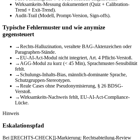
Wirksamkeits-Messung dokumentiert (Quiz + Calibration-
Trend + Exit-Trend).
Audit-Trail (Modell, Prompt-Version, Sign-offs).
Typische Fehlermuster und wie anymize
gegensteuert
→
Rechts-Halluzination, veraltete BAG-Aktenzeichen oder
Paragraphen-Stände.
→
EU-AI-Act-Modul nicht integriert, Art. 4 Pflicht-Verstoß.
→
AGG-Modul zu kurz (< 45 Min), Sprachmuster-Sensibilität
fehlt.
→
Schulungs-Inhalts-Bias, männlich-dominante Sprache,
Schutzgruppen-Stereotypen.
→
Reale Cases ohne Pseudonymisierung, § 26 BDSG-
Verstoß.
→
Wirksamkeits-Nachweis fehlt, EU-AI-Act-Compliance-
Lücke.
Hinweis
Eskalationspfad
Bei [[RECHTS-CHECK]]-Markierung: Rechtsabteilung-Review