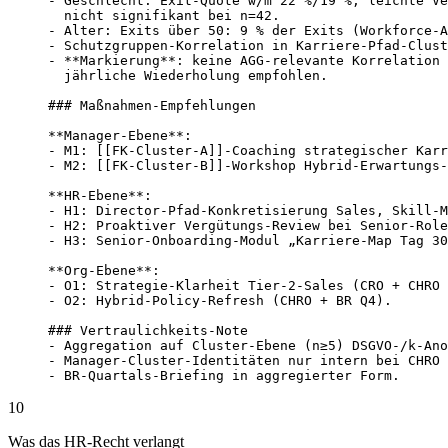
- Geschlecht: Exit-Quote w/m 22 %/19 %, leichte Ve
  nicht signifikant bei n=42.

- Alter: Exits über 50: 9 % der Exits (Workforce-A
- Schutzgruppen-Korrelation in Karriere-Pfad-Clust
- **Markierung**: keine AGG-relevante Korrelation 
  jährliche Wiederholung empfohlen.

### Maßnahmen-Empfehlungen

**Manager-Ebene**:

- M1: [[FK-Cluster-A]]-Coaching strategischer Karr
- M2: [[FK-Cluster-B]]-Workshop Hybrid-Erwartungs-
**HR-Ebene**:

- H1: Director-Pfad-Konkretisierung Sales, Skill-M
- H2: Proaktiver Vergütungs-Review bei Senior-Role
- H3: Senior-Onboarding-Modul „Karriere-Map Tag 30
**Org-Ebene**:

- O1: Strategie-Klarheit Tier-2-Sales (CRO + CHRO 
- O2: Hybrid-Policy-Refresh (CHRO + BR Q4).

### Vertraulichkeits-Note

- Aggregation auf Cluster-Ebene (n≥5) DSGVO-/k-Ano
- Manager-Cluster-Identitäten nur intern bei CHRO 
- BR-Quartals-Briefing in aggregierter Form.
10
Was das HR-Recht verlangt