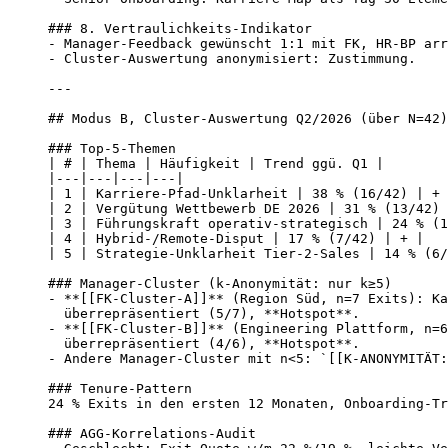
### 8. Vertraulichkeits-Indikator

- Manager-Feedback gewünscht 1:1 mit FK, HR-BP arr
- Cluster-Auswertung anonymisiert: Zustimmung.

---

## Modus B, Cluster-Auswertung Q2/2026 (über N=42)

### Top-5-Themen

| # | Thema | Häufigkeit | Trend ggü. Q1 |

|---|---|---|---|

| 1 | Karriere-Pfad-Unklarheit | 38 % (16/42) | + 
| 2 | Vergütung Wettbewerb DE 2026 | 31 % (13/42) 
| 3 | Führungskraft operativ-strategisch | 24 % (1
| 4 | Hybrid-/Remote-Disput | 17 % (7/42) | + |

| 5 | Strategie-Unklarheit Tier-2-Sales | 14 % (6/
### Manager-Cluster (k-Anonymität: nur k≥5)

- **[[FK-Cluster-A]]** (Region Süd, n=7 Exits): Ka
  überrepräsentiert (5/7), **Hotspot**.

- **[[FK-Cluster-B]]** (Engineering Plattform, n=6
  überrepräsentiert (4/6), **Hotspot**.

- Andere Manager-Cluster mit n<5: `[[K-ANONYMITÄT:
### Tenure-Pattern

24 % Exits in den ersten 12 Monaten, Onboarding-Tr
### AGG-Korrelations-Audit
