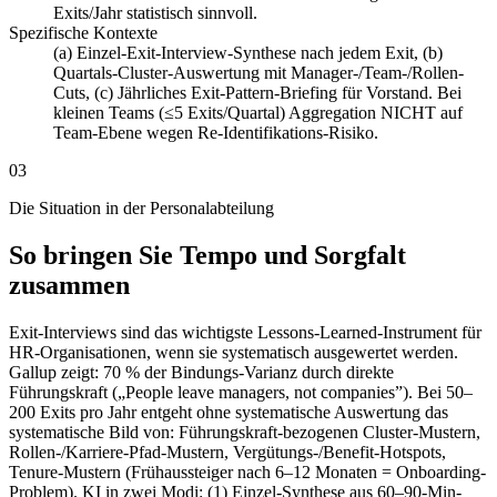
Exits/Jahr statistisch sinnvoll.
Spezifische Kontexte
(a) Einzel-Exit-Interview-Synthese nach jedem Exit, (b)
Quartals-Cluster-Auswertung mit Manager-/Team-/Rollen-
Cuts, (c) Jährliches Exit-Pattern-Briefing für Vorstand. Bei
kleinen Teams (≤5 Exits/Quartal) Aggregation NICHT auf
Team-Ebene wegen Re-Identifikations-Risiko.
03
Die Situation in der Personalabteilung
So bringen Sie Tempo und Sorgfalt
zusammen
Exit-Interviews sind das wichtigste Lessons-Learned-Instrument für
HR-Organisationen, wenn sie systematisch ausgewertet werden.
Gallup zeigt: 70 % der Bindungs-Varianz durch direkte
Führungskraft („People leave managers, not companies”). Bei 50–
200 Exits pro Jahr entgeht ohne systematische Auswertung das
systematische Bild von: Führungskraft-bezogenen Cluster-Mustern,
Rollen-/Karriere-Pfad-Mustern, Vergütungs-/Benefit-Hotspots,
Tenure-Mustern (Frühaussteiger nach 6–12 Monaten = Onboarding-
Problem). KI in zwei Modi: (1) Einzel-Synthese aus 60–90-Min-