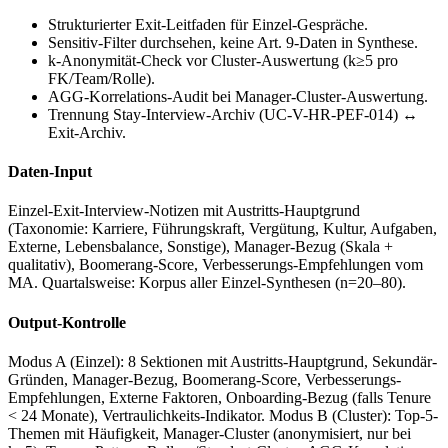
Strukturierter Exit-Leitfaden für Einzel-Gespräche.
Sensitiv-Filter durchsehen, keine Art. 9-Daten in Synthese.
k-Anonymität-Check vor Cluster-Auswertung (k≥5 pro
FK/Team/Rolle).
AGG-Korrelations-Audit bei Manager-Cluster-Auswertung.
Trennung Stay-Interview-Archiv (UC-V-HR-PEF-014) ↔
Exit-Archiv.
Daten-Input
Einzel-Exit-Interview-Notizen mit Austritts-Hauptgrund
(Taxonomie: Karriere, Führungskraft, Vergütung, Kultur, Aufgaben,
Externe, Lebensbalance, Sonstige), Manager-Bezug (Skala +
qualitativ), Boomerang-Score, Verbesserungs-Empfehlungen vom
MA. Quartalsweise: Korpus aller Einzel-Synthesen (n=20–80).
Output-Kontrolle
Modus A (Einzel): 8 Sektionen mit Austritts-Hauptgrund, Sekundär-
Gründen, Manager-Bezug, Boomerang-Score, Verbesserungs-
Empfehlungen, Externe Faktoren, Onboarding-Bezug (falls Tenure
< 24 Monate), Vertraulichkeits-Indikator. Modus B (Cluster): Top-5-
Themen mit Häufigkeit, Manager-Cluster (anonymisiert, nur bei