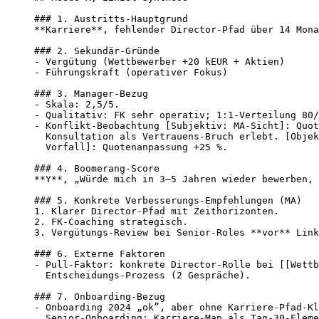
### 1. Austritts-Hauptgrund

**Karriere**, fehlender Director-Pfad über 14 Mona
### 2. Sekundär-Gründe

- Vergütung (Wettbewerber +20 kEUR + Aktien)

- Führungskraft (operativer Fokus)

### 3. Manager-Bezug

- Skala: 2,5/5.

- Qualitativ: FK sehr operativ; 1:1-Verteilung 80/
- Konflikt-Beobachtung [Subjektiv: MA-Sicht]: Quot
  Konsultation als Vertrauens-Bruch erlebt. [Objek
  Vorfall]: Quotenanpassung +25 %.

### 4. Boomerang-Score

**Y**, „Würde mich in 3–5 Jahren wieder bewerben, 
### 5. Konkrete Verbesserungs-Empfehlungen (MA)

1. Klarer Director-Pfad mit Zeithorizonten.

2. FK-Coaching strategisch.

3. Vergütungs-Review bei Senior-Roles **vor** Link
### 6. Externe Faktoren

- Pull-Faktor: konkrete Director-Rolle bei [[Wettb
  Entscheidungs-Prozess (2 Gespräche).

### 7. Onboarding-Bezug

- Onboarding 2024 „ok”, aber ohne Karriere-Pfad-Kl
  Senior-Onboarding: Karriere-Map als Tag-30-Eleme