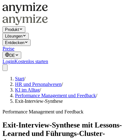
Produkt
Lösungen
Entdecken
Preise
DE
Login
Kostenlos starten
Start
/
HR und Personalwesen
/
KI im Alltag
/
Performance Management und Feedback
/
Exit-Interview-Synthese
Performance Management und Feedback
Exit-Interview-Synthese mit Lessons-
Learned und Führungs-Cluster-