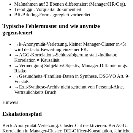
Maßnahmen auf 3 Ebenen differenziert (Manager/HR/Org).
Trend ggü. Vorquartal dokumentiert.
BR-Briefing-Form aggregiert vorbereitet.
Typische Fehlermuster und wie anymize
gegensteuert
→
k-Anonymität-Verletzung, kleiner Manager-Cluster (n<5)
wird de-facto-Bewertung einzelner FK.
→
AGG-Korrelations-Schlussfolgerung statt -Indikator,
Korrelation ≠ Kausalität.
→
Vermengung Subjektiv/Objektiv, Manager-Diffamierungs-
Risiko.
→
Gesundheits-/Familien-Daten in Synthese, DSGVO Art. 9-
Verstoß.
→
Exit-Synthese-Archiv nicht getrennt von Personal-Akte,
Vertraulichkeits-Bruch.
Hinweis
Eskalationspfad
Bei k-Anonymität-Verletzung: Cluster-Cut deaktivieren. Bei AGG-
Korrelation in Manager-Cluster: DEI-Officer-Konsultation, jährliche