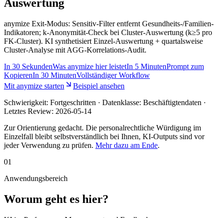
Auswertung
anymize Exit-Modus: Sensitiv-Filter entfernt Gesundheits-/Familien-
Indikatoren; k-Anonymität-Check bei Cluster-Auswertung (k≥5 pro
FK-Cluster). KI synthetisiert Einzel-Auswertung + quartalsweise
Cluster-Analyse mit AGG-Korrelations-Audit.
In
30 Sekunden
Was anymize hier leistet
In
5 Minuten
Prompt zum
Kopieren
In
30 Minuten
Vollständiger Workflow
Mit anymize starten
Beispiel ansehen
Schwierigkeit:
Fortgeschritten
· Datenklasse: Beschäftigtendaten ·
Letztes Review:
2026-05-14
Zur Orientierung gedacht. Die personalrechtliche Würdigung im
Einzelfall bleibt selbstverständlich bei Ihnen, KI-Outputs sind vor
jeder Verwendung zu prüfen.
Mehr dazu am Ende
.
01
Anwendungsbereich
Worum geht es hier?