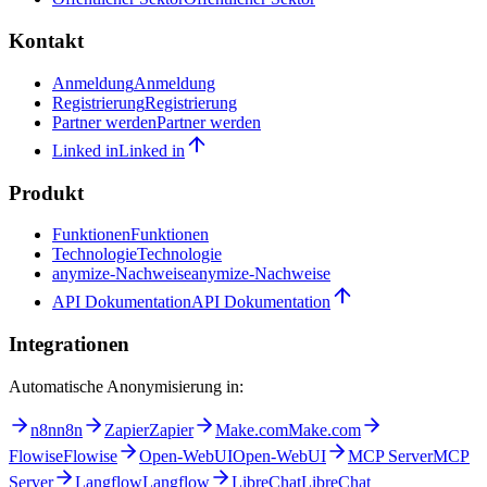
Kontakt
Anmeldung
Anmeldung
Registrierung
Registrierung
Partner werden
Partner werden
Linked in
Linked in
Produkt
Funktionen
Funktionen
Technologie
Technologie
anymize-Nachweise
anymize-Nachweise
API Dokumentation
API Dokumentation
Integrationen
Automatische Anonymisierung in:
n8n
n8n
Zapier
Zapier
Make.com
Make.com
Flowise
Flowise
Open-WebUI
Open-WebUI
MCP Server
MCP
Server
Langflow
Langflow
LibreChat
LibreChat