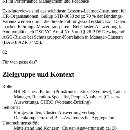
KI im Performance Management und Feedback
Exit-Interviews sind das wichtigste Lessons-Learned-Instrument für
HR-Organisationen, Gallup STD-0050 zeigt: 70 % der Bindungs-
Varianz werden durch die direkte Führungskraft erklärt. Exit-Daten
machen Führungs-Muster transparent. Bei Cluster-Auswertung k-
Anonymität nach DSGVO Art. 4 Nr. 5 und § 26 BDSG zwingend;
AGG-Risiko bei Schutzgruppen-Korrelation in Manager-Clustern
(BAG 8 AZR 74/25).
02
Für wen passt das?
Zielgruppe und Kontext
Rolle
HR-Business-Partner (Primärnutzer Einzel-Synthese), Talent-
Manager, Retention-Specialist, People-Analytics (Cluster-
Auswertung), CHRO (Vorstand-Briefing).
Seniorität
Fortgeschritten, Cluster-Auswertung verlangt
Datenkompetenz und Bias-Awareness bei Aggregation.
Unternehmensgröße
Mittelstand und Konzern. Cluster-Auswertung ab ca. 30