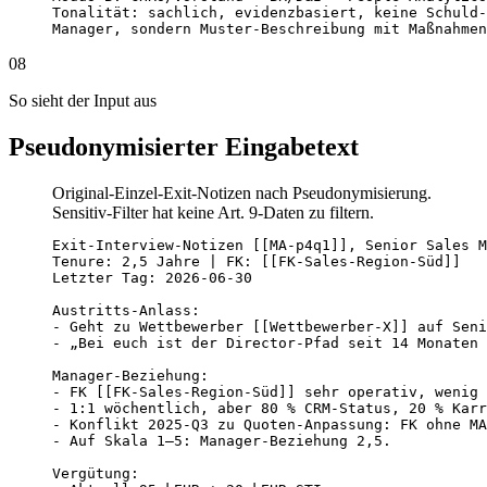
Tonalität: sachlich, evidenzbasiert, keine Schuld-
Manager, sondern Muster-Beschreibung mit Maßnahmen
08
So sieht der Input aus
Pseudonymisierter Eingabetext
Original-Einzel-Exit-Notizen nach Pseudonymisierung.
Sensitiv-Filter hat keine Art. 9-Daten zu filtern.
Exit-Interview-Notizen [[MA-p4q1]], Senior Sales M
Tenure: 2,5 Jahre | FK: [[FK-Sales-Region-Süd]]

Letzter Tag: 2026-06-30

Austritts-Anlass:

- Geht zu Wettbewerber [[Wettbewerber-X]] auf Seni
- „Bei euch ist der Director-Pfad seit 14 Monaten 
Manager-Beziehung:

- FK [[FK-Sales-Region-Süd]] sehr operativ, wenig 
- 1:1 wöchentlich, aber 80 % CRM-Status, 20 % Karr
- Konflikt 2025-Q3 zu Quoten-Anpassung: FK ohne MA
- Auf Skala 1–5: Manager-Beziehung 2,5.

Vergütung:
