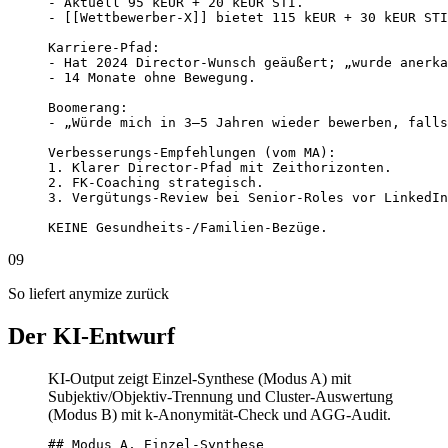
- Aktuell 95 kEUR + 20 kEUR STI.

- [[Wettbewerber-X]] bietet 115 kEUR + 30 kEUR STI
Karriere-Pfad:

- Hat 2024 Director-Wunsch geäußert; „wurde anerka
- 14 Monate ohne Bewegung.

Boomerang:

- „Würde mich in 3–5 Jahren wieder bewerben, falls
Verbesserungs-Empfehlungen (vom MA):

1. Klarer Director-Pfad mit Zeithorizonten.

2. FK-Coaching strategisch.

3. Vergütungs-Review bei Senior-Roles vor LinkedIn
KEINE Gesundheits-/Familien-Bezüge.
09
So liefert anymize zurück
Der KI-Entwurf
KI-Output zeigt Einzel-Synthese (Modus A) mit
Subjektiv/Objektiv-Trennung und Cluster-Auswertung
(Modus B) mit k-Anonymität-Check und AGG-Audit.
## Modus A, Einzel-Synthese
