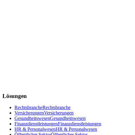
Lösungen
Rechtsbranche
Rechtsbranche
Versicherungen
Versicherungen
Gesundheitswesen
Gesundheitswesen
Finanzdienstleistungen
Finanzdienstleistungen
HR & Personalwesen
HR & Personalwesen
Öffentlicher Sektor
Öffentlicher Sektor