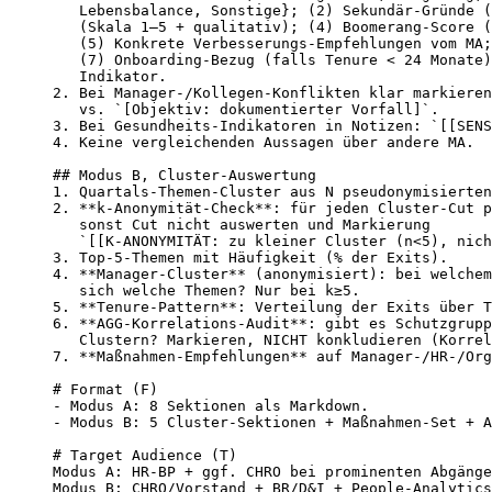
   Lebensbalance, Sonstige}; (2) Sekundär-Gründe (
   (Skala 1–5 + qualitativ); (4) Boomerang-Score (
   (5) Konkrete Verbesserungs-Empfehlungen vom MA;
   (7) Onboarding-Bezug (falls Tenure < 24 Monate)
   Indikator.

2. Bei Manager-/Kollegen-Konflikten klar markieren
   vs. `[Objektiv: dokumentierter Vorfall]`.

3. Bei Gesundheits-Indikatoren in Notizen: `[[SENS
4. Keine vergleichenden Aussagen über andere MA.

## Modus B, Cluster-Auswertung

1. Quartals-Themen-Cluster aus N pseudonymisierten
2. **k-Anonymität-Check**: für jeden Cluster-Cut p
   sonst Cut nicht auswerten und Markierung

   `[[K-ANONYMITÄT: zu kleiner Cluster (n<5), nich
3. Top-5-Themen mit Häufigkeit (% der Exits).

4. **Manager-Cluster** (anonymisiert): bei welchem
   sich welche Themen? Nur bei k≥5.

5. **Tenure-Pattern**: Verteilung der Exits über T
6. **AGG-Korrelations-Audit**: gibt es Schutzgrupp
   Clustern? Markieren, NICHT konkludieren (Korrel
7. **Maßnahmen-Empfehlungen** auf Manager-/HR-/Org
# Format (F)

- Modus A: 8 Sektionen als Markdown.

- Modus B: 5 Cluster-Sektionen + Maßnahmen-Set + A
# Target Audience (T)

Modus A: HR-BP + ggf. CHRO bei prominenten Abgänge
Modus B: CHRO/Vorstand + BR/D&I + People-Analytics