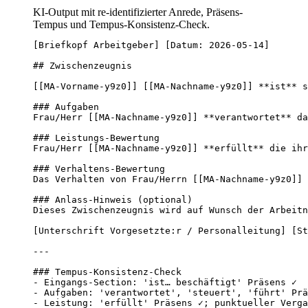
KI-Output mit re-identifizierter Anrede, Präsens-
Tempus und Tempus-Konsistenz-Check.
[Briefkopf Arbeitgeber] [Datum: 2026-05-14]

## Zwischenzeugnis

[[MA-Vorname-y9z0]] [[MA-Nachname-y9z0]] **ist** s
### Aufgaben

Frau/Herr [[MA-Nachname-y9z0]] **verantwortet** da
### Leistungs-Bewertung

Frau/Herr [[MA-Nachname-y9z0]] **erfüllt** die ihr
### Verhaltens-Bewertung

Das Verhalten von Frau/Herrn [[MA-Nachname-y9z0]] 
### Anlass-Hinweis (optional)

Dieses Zwischenzeugnis wird auf Wunsch der Arbeitn
[Unterschrift Vorgesetzte:r / Personalleitung] [St
---

### Tempus-Konsistenz-Check

- Eingangs-Section: 'ist… beschäftigt' Präsens ✓

- Aufgaben: 'verantwortet', 'steuert', 'führt' Prä
- Leistung: 'erfüllt' Präsens ✓; punktueller Verga