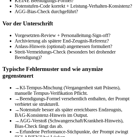
KEINE Beendigungs-Formel?
Notenstufen-Code korrekt + Leistung-Verhalten-Konsistenz?
AGG-Bias-Check durchgeführt?
Vor der Unterschrift
Vorgesetzten-Review + Personalleitung-Sign-off?
Archivierung als spätere End-Zeugnis-Referenz?
Anlass-Hinweis (optional) angemessen formuliert?
Streit-Vermeidungs-Check (besonders bei drohender
Beendigung)?
Typische Fehlermuster und wie anymize
gegensteuert
→
KI-Tempus-Mischung (Vergangenheit statt Präsens),
manuelle Tempus-Verifikation Pflicht.
→
Beendigungs-Formel versehentlich enthalten, der Prompt
verbietet sie strukturell.
→
Notenstufe besser als später erreichbares Endzeugnis,
BAG-Konsistenz-Hinweis im Output.
→
AGG-Verstoß (Schwangerschaft/Krankheit-Hinweis),
Bias-Check fängt das ab.
→
Erfundene Performance-Stichpunkte, der Prompt zwingt