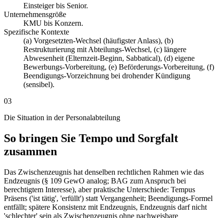
Einsteiger bis Senior.
Unternehmensgröße
KMU bis Konzern.
Spezifische Kontexte
(a) Vorgesetzten-Wechsel (häufigster Anlass), (b)
Restrukturierung mit Abteilungs-Wechsel, (c) längere
Abwesenheit (Elternzeit-Beginn, Sabbatical), (d) eigene
Bewerbungs-Vorbereitung, (e) Beförderungs-Vorbereitung, (f)
Beendigungs-Vorzeichnung bei drohender Kündigung
(sensibel).
03
Die Situation in der Personalabteilung
So bringen Sie Tempo und Sorgfalt
zusammen
Das Zwischenzeugnis hat denselben rechtlichen Rahmen wie das
Endzeugnis (§ 109 GewO analog; BAG zum Anspruch bei
berechtigtem Interesse), aber praktische Unterschiede: Tempus
Präsens ('ist tätig', 'erfüllt') statt Vergangenheit; Beendigungs-Formel
entfällt; spätere Konsistenz mit Endzeugnis, Endzeugnis darf nicht
'schlechter' sein als Zwischenzeugnis ohne nachweisbare