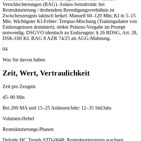
Verschlechterungen (BAG). Anlass-Sensitivität: bei
Restrukturierung / drohendem Beendigungsverhältnis ist
Zwischenzeugnis taktisch heikel. Manuell 60–120 Min; KI in 5–15
Min. Wichtigster KI-Fehler: Tempus-Mischung (Trainingsdaten von
Endzeugnissen dominiert), strikte Präsens-Vorgabe im Prompt
notwendig. DSGVO identisch zu Endzeugnis: § 26 BDSG, Art. 28,
DSK-OH KI. BAG 8 AZR 74/25 als AGG-Mahnung.
04
Was Sie davon haben
Zeit, Wert, Vertraulichkeit
Zeit pro Zeugnis
45–90 Min
Bei 200 MA und 15–25 Anlässen/Jahr: 12–35 Std/Jahr.
Volumen-Hebel
Restrukturierungs-Phasen
Deloitte HC Trends STD-0048: Restrukturierungen wachsen,