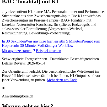
BAG-Tonalität) mit KI
anymize entfernt Klarname MA, Personalnummer und Performance-
Stichpunkte aus dem Zwischenzeugnis-Input. Die KI entwirft das
Zwischenzeugnis im Präsens-Tempus (BAG-Tonalität), mit
korrekter Notenstufen-Konsistenz für späteres Endzeugnis und
anlass-sensibler Formulierung (Vorgesetzten-Wechsel,
Restrukturierung, Bewerbungs-Vorbereitung).
In
30 Sekunden
Was anymize hier leistet
In
5 Minuten
Prompt zum
Kopieren
In
30 Minuten
Vollständiger Workflow
Mit anymize starten
Beispiel ansehen
Schwierigkeit:
Fortgeschritten
· Datenklasse: Beschäftigtendaten ·
Letztes Review:
2026-05-14
Zur Orientierung gedacht. Die personalrechtliche Würdigung im
Einzelfall bleibt selbstverständlich bei Ihnen, KI-Outputs sind vor
jeder Verwendung zu prüfen.
Mehr dazu am Ende
.
01
Anwendungsbereich
Worum geht es hier?