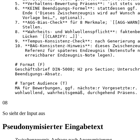
5. **Verhaltens-Bewertung Präsens**: 'ist stets vo
6. **KEINE Beendigungs-Formel**: stattdessen ggf. 
   Ende ('Dieses Zwischenzeugnis wird auf Wunsch a
   Vorlage bei…", optional).

7. **AGG-Bias-Check** für 8 Merkmale; `[[AGG-WARN]
   Stellen.

8. **Wahrheits- und Wohlwollenspflicht**: faktenbe
   Lücken `[[CLARIFY: …]]`.

9. **Tempus-Konsistenz-Check**: nach Generierung a
10. **BAG-Konsistenz-Hinweis**: dieses Zwischenzeu
    Referenz für späteres Endzeugnis (Notenstufe n
    erreichbarer Endzeugnis-Note legen).

# Format (F)

Geschäftsbrief DIN-5008; H2 pro Section; Unterschr
Beendigungs-Absatz.

# Target Audience (T)

MA für Bewerbungen, ggf. nächste:r Vorgesetzte:r. 
wohlwollend, wahrheitsgemäß, durchgehend Präsens.
08
So sieht der Input aus
Pseudonymisierter Eingabetext
Zwischenzeugnis-Anfrage nach Anonymisierung.