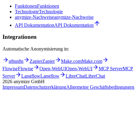
Funktionen
Funktionen
Technologie
Technologie
anymize-Nachweise
anymize-Nachweise
API Dokumentation
API Dokumentation
Integrationen
Automatische Anonymisierung in:
n8n
n8n
Zapier
Zapier
Make.com
Make.com
Flowise
Flowise
Open-WebUI
Open-WebUI
MCP Server
MCP
Server
Langflow
Langflow
LibreChat
LibreChat
2026
anymize GmbH
Impressum
Datenschutzerklärung
Allgemeine Geschäftsbedingungen