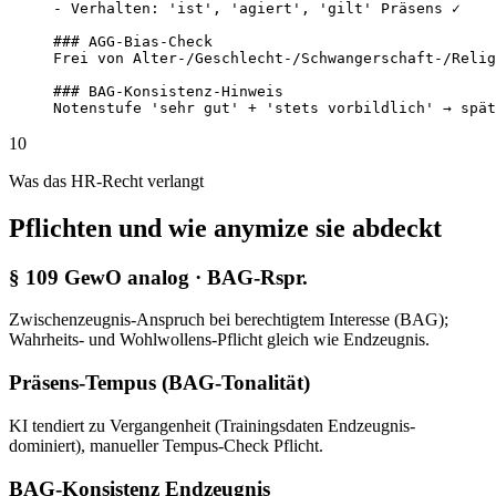
- Verhalten: 'ist', 'agiert', 'gilt' Präsens ✓

### AGG-Bias-Check

Frei von Alter-/Geschlecht-/Schwangerschaft-/Relig
### BAG-Konsistenz-Hinweis

Notenstufe 'sehr gut' + 'stets vorbildlich' → spät
10
Was das HR-Recht verlangt
Pflichten und wie anymize sie abdeckt
§ 109 GewO analog · BAG-Rspr.
Zwischenzeugnis-Anspruch bei berechtigtem Interesse (BAG);
Wahrheits- und Wohlwollens-Pflicht gleich wie Endzeugnis.
Präsens-Tempus (BAG-Tonalität)
KI tendiert zu Vergangenheit (Trainingsdaten Endzeugnis-
dominiert), manueller Tempus-Check Pflicht.
BAG-Konsistenz Endzeugnis