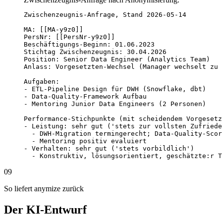
Zwischenzeugnis-Anfrage, Stand 2026-05-14

MA: [[MA-y9z0]]

PersNr: [[PersNr-y9z0]]

Beschäftigungs-Beginn: 01.06.2023

Stichtag Zwischenzeugnis: 30.04.2026

Position: Senior Data Engineer (Analytics Team)

Anlass: Vorgesetzten-Wechsel (Manager wechselt zu 
Aufgaben:

- ETL-Pipeline Design für DWH (Snowflake, dbt)

- Data-Quality-Framework Aufbau

- Mentoring Junior Data Engineers (2 Personen)

Performance-Stichpunkte (mit scheidendem Vorgesetz
- Leistung: sehr gut ('stets zur vollsten Zufriede
  - DWH-Migration termingerecht; Data-Quality-Scor
  - Mentoring positiv evaluiert

- Verhalten: sehr gut ('stets vorbildlich')

  - Konstruktiv, lösungsorientiert, geschätzte:r T
09
So liefert anymize zurück
Der KI-Entwurf