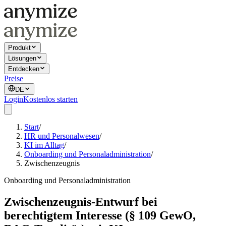
Produkt
Lösungen
Entdecken
Preise
DE
Login
Kostenlos starten
Start
/
HR und Personalwesen
/
KI im Alltag
/
Onboarding und Personaladministration
/
Zwischenzeugnis
Onboarding und Personaladministration
Zwischenzeugnis-Entwurf bei
berechtigtem Interesse (§ 109 GewO,