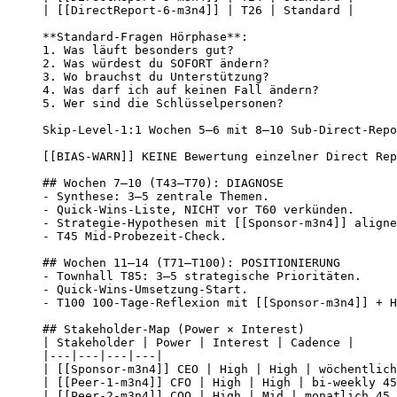
| [[DirectReport-6-m3n4]] | T26 | Standard |

**Standard-Fragen Hörphase**:

1. Was läuft besonders gut?

2. Was würdest du SOFORT ändern?

3. Wo brauchst du Unterstützung?

4. Was darf ich auf keinen Fall ändern?

5. Wer sind die Schlüsselpersonen?

Skip-Level-1:1 Wochen 5–6 mit 8–10 Sub-Direct-Repo
[[BIAS-WARN]] KEINE Bewertung einzelner Direct Rep
## Wochen 7–10 (T43–T70): DIAGNOSE

- Synthese: 3–5 zentrale Themen.

- Quick-Wins-Liste, NICHT vor T60 verkünden.

- Strategie-Hypothesen mit [[Sponsor-m3n4]] aligne
- T45 Mid-Probezeit-Check.

## Wochen 11–14 (T71–T100): POSITIONIERUNG

- Townhall T85: 3–5 strategische Prioritäten.

- Quick-Wins-Umsetzung-Start.

- T100 100-Tage-Reflexion mit [[Sponsor-m3n4]] + H
## Stakeholder-Map (Power × Interest)

| Stakeholder | Power | Interest | Cadence |

|---|---|---|---|

| [[Sponsor-m3n4]] CEO | High | High | wöchentlich
| [[Peer-1-m3n4]] CFO | High | High | bi-weekly 45
| [[Peer-2-m3n4]] COO | High | Mid | monatlich 45 