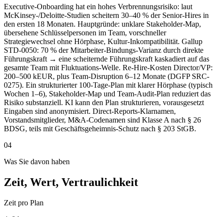
Executive-Onboarding hat ein hohes Verbrennungsrisiko: laut
McKinsey-/Deloitte-Studien scheitern 30–40 % der Senior-Hires in
den ersten 18 Monaten. Hauptgründe: unklare Stakeholder-Map,
übersehene Schlüsselpersonen im Team, vorschneller
Strategiewechsel ohne Hörphase, Kultur-Inkompatibilität. Gallup
STD-0050: 70 % der Mitarbeiter-Bindungs-Varianz durch direkte
Führungskraft → eine scheiternde Führungskraft kaskadiert auf das
gesamte Team mit Fluktuations-Welle. Re-Hire-Kosten Director/VP:
200–500 kEUR, plus Team-Disruption 6–12 Monate (DGFP SRC-
0275). Ein strukturierter 100-Tage-Plan mit klarer Hörphase (typisch
Wochen 1–6), Stakeholder-Map und Team-Audit-Plan reduziert das
Risiko substanziell. KI kann den Plan strukturieren, vorausgesetzt
Eingaben sind anonymisiert. Direct-Reports-Klarnamen,
Vorstandsmitglieder, M&A-Codenamen sind Klasse A nach § 26
BDSG, teils mit Geschäftsgeheimnis-Schutz nach § 203 StGB.
04
Was Sie davon haben
Zeit, Wert, Vertraulichkeit
Zeit pro Plan