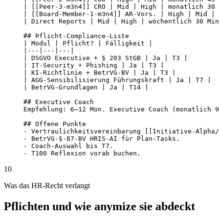
| [[Peer-3-m3n4]] CRO | Mid | High | monatlich 30 
| [[Board-Member-1-m3n4]] AR-Vors. | High | Mid | 
| Direct Reports | Mid | High | wöchentlich 30 Min
## Pflicht-Compliance-Liste

| Modul | Pflicht? | Fälligkeit |

|---|---|---|

| DSGVO Executive + § 203 StGB | Ja | T3 |

| IT-Security + Phishing | Ja | T3 |

| KI-Richtlinie + BetrVG-BV | Ja | T3 |

| AGG-Sensibilisierung Führungskraft | Ja | T7 |

| BetrVG-Grundlagen | Ja | T14 |

## Executive Coach

Empfehlung: 6–12 Mon. Executive Coach (monatlich 9
## Offene Punkte

- Vertraulichkeitsvereinbarung [[Initiative-Alpha/
- BetrVG-§-87-BV HRIS-AI für Plan-Tasks.

- Coach-Auswahl bis T7.

- T100 Reflexion vorab buchen.
10
Was das HR-Recht verlangt
Pflichten und wie anymize sie abdeckt