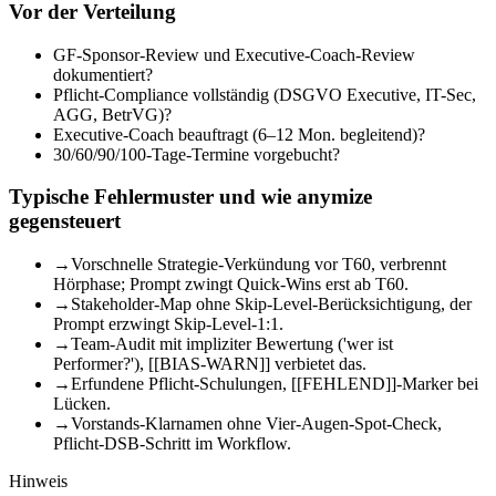
Vor der Verteilung
GF-Sponsor-Review und Executive-Coach-Review
dokumentiert?
Pflicht-Compliance vollständig (DSGVO Executive, IT-Sec,
AGG, BetrVG)?
Executive-Coach beauftragt (6–12 Mon. begleitend)?
30/60/90/100-Tage-Termine vorgebucht?
Typische Fehlermuster und wie anymize
gegensteuert
→
Vorschnelle Strategie-Verkündung vor T60, verbrennt
Hörphase; Prompt zwingt Quick-Wins erst ab T60.
→
Stakeholder-Map ohne Skip-Level-Berücksichtigung, der
Prompt erzwingt Skip-Level-1:1.
→
Team-Audit mit impliziter Bewertung ('wer ist
Performer?'), [[BIAS-WARN]] verbietet das.
→
Erfundene Pflicht-Schulungen, [[FEHLEND]]-Marker bei
Lücken.
→
Vorstands-Klarnamen ohne Vier-Augen-Spot-Check,
Pflicht-DSB-Schritt im Workflow.
Hinweis