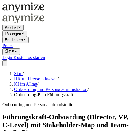
Produkt
Lösungen
Entdecken
Preise
DE
Login
Kostenlos starten
Start
/
HR und Personalwesen
/
KI im Alltag
/
Onboarding und Personaladministration
/
Onboarding-Plan Führungskraft
Onboarding und Personaladministration
Führungskraft-Onboarding (Director, VP,
C-Level) mit Stakeholder-Map und Team-