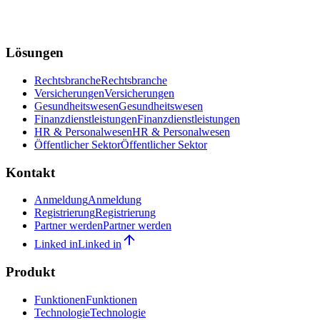
Lösungen
Rechtsbranche
Rechtsbranche
Versicherungen
Versicherungen
Gesundheitswesen
Gesundheitswesen
Finanzdienstleistungen
Finanzdienstleistungen
HR & Personalwesen
HR & Personalwesen
Öffentlicher Sektor
Öffentlicher Sektor
Kontakt
Anmeldung
Anmeldung
Registrierung
Registrierung
Partner werden
Partner werden
Linked in
Linked in
Produkt
Funktionen
Funktionen
Technologie
Technologie