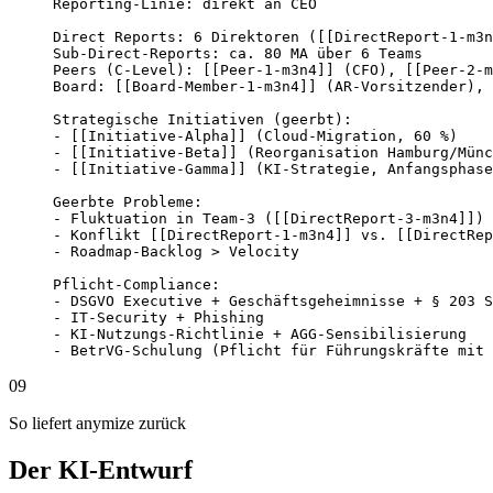
Reporting-Linie: direkt an CEO

Direct Reports: 6 Direktoren ([[DirectReport-1-m3n
Sub-Direct-Reports: ca. 80 MA über 6 Teams

Peers (C-Level): [[Peer-1-m3n4]] (CFO), [[Peer-2-m
Board: [[Board-Member-1-m3n4]] (AR-Vorsitzender), 
Strategische Initiativen (geerbt):

- [[Initiative-Alpha]] (Cloud-Migration, 60 %)

- [[Initiative-Beta]] (Reorganisation Hamburg/Münc
- [[Initiative-Gamma]] (KI-Strategie, Anfangsphase
Geerbte Probleme:

- Fluktuation in Team-3 ([[DirectReport-3-m3n4]]) 
- Konflikt [[DirectReport-1-m3n4]] vs. [[DirectRep
- Roadmap-Backlog > Velocity

Pflicht-Compliance:

- DSGVO Executive + Geschäftsgeheimnisse + § 203 S
- IT-Security + Phishing

- KI-Nutzungs-Richtlinie + AGG-Sensibilisierung

- BetrVG-Schulung (Pflicht für Führungskräfte mit 
09
So liefert anymize zurück
Der KI-Entwurf