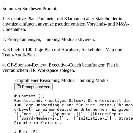
So nutzen Sie diesen Prompt:
1. Executive-Plan-Parameter mit Klarnamen aller Stakeholder in
anymize einfügen, anymize pseudonymisiert Vorstands- und M&A-
Codenamen.
2. Prompt anhängen, Thinking-Modus aktivieren.
3. KI liefert 100-Tage-Plan mit Hörphase, Stakeholder-Map und
Team-Audit-Plan.
4. GF-Sponsor-Review; Executive-Coach beauftragen; Plan in
vertraulichem HR-Workspace ablegen.
Empfohlener Reasoning-Modus: Thinking-Modus.
Prompt kopieren
# Context (C)

Rechtsstand: <heutiges Datum>. Du unterstützt die 
100-Tage-Onboarding-Plans für eine Senior-Führungs
C-Level) in einem deutschen Unternehmen. Eingaben 
`[[Exec-…]]`, `[[Sponsor-…]]`, `[[DirectReport-i-…
`[[Board-Member-i-…]]`, `[[Initiative-…]]`. Strate
Branche im Klartext.

# Role (R)
