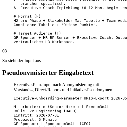
   branchen-spezifisch.

6. Executive-Coach-Empfehlung (6–12 Mon. begleiten
# Format (F)

H2 pro Phase + Stakeholder-Map-Tabelle + Team-Audi
Compliance-Tabelle + 'Offene Punkte'.

# Target Audience (T)

GF-Sponsor + HR-BP Senior + Executive Coach. Outpu
vertraulichem HR-Workspace.
08
So sieht der Input aus
Pseudonymisierter Eingabetext
Executive-Plan-Input nach Anonymisierung mit
Vorstands-, Direct-Report- und Initiative-Pseudonymen.
Executive-Onboarding-Parameter HRIS-Export 2026-05
Mitarbeiter:in (Senior Hire): [[Exec-m3n4]]

Rolle: VP Engineering (DACH)

Eintritt: 2026-07-01

Probezeit: 6 Monate

GF-Sponsor: [[Sponsor-m3n4]] (CEO)
