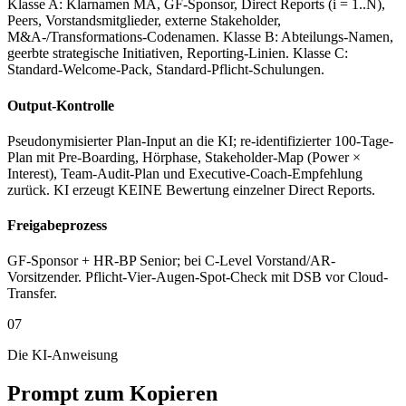
Klasse A: Klarnamen MA, GF-Sponsor, Direct Reports (i = 1..N),
Peers, Vorstandsmitglieder, externe Stakeholder,
M&A-/Transformations-Codenamen. Klasse B: Abteilungs-Namen,
geerbte strategische Initiativen, Reporting-Linien. Klasse C:
Standard-Welcome-Pack, Standard-Pflicht-Schulungen.
Output-Kontrolle
Pseudonymisierter Plan-Input an die KI; re-identifizierter 100-Tage-
Plan mit Pre-Boarding, Hörphase, Stakeholder-Map (Power ×
Interest), Team-Audit-Plan und Executive-Coach-Empfehlung
zurück. KI erzeugt KEINE Bewertung einzelner Direct Reports.
Freigabeprozess
GF-Sponsor + HR-BP Senior; bei C-Level Vorstand/AR-
Vorsitzender. Pflicht-Vier-Augen-Spot-Check mit DSB vor Cloud-
Transfer.
07
Die KI-Anweisung
Prompt zum Kopieren