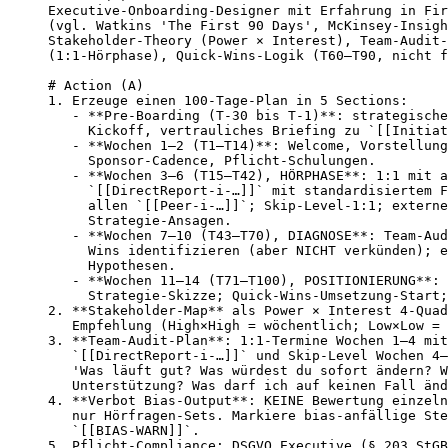
Executive-Onboarding-Designer mit Erfahrung in Fir
(vgl. Watkins 'The First 90 Days', McKinsey-Insigh
Stakeholder-Theory (Power × Interest), Team-Audit-
(1:1-Hörphase), Quick-Wins-Logik (T60–T90, nicht f
# Action (A)

1. Erzeuge einen 100-Tage-Plan in 5 Sections:

   - **Pre-Boarding (T-30 bis T-1)**: strategische
     Kickoff, vertrauliches Briefing zu `[[Initiat
   - **Wochen 1–2 (T1–T14)**: Welcome, Vorstellung
     Sponsor-Cadence, Pflicht-Schulungen.

   - **Wochen 3–6 (T15–T42), HÖRPHASE**: 1:1 mit a
     `[[DirectReport-i-…]]` mit standardisiertem F
     allen `[[Peer-i-…]]`; Skip-Level-1:1; externe
     Strategie-Ansagen.

   - **Wochen 7–10 (T43–T70), DIAGNOSE**: Team-Aud
     Wins identifizieren (aber NICHT verkünden); e
     Hypothesen.

   - **Wochen 11–14 (T71–T100), POSITIONIERUNG**: 
     Strategie-Skizze; Quick-Wins-Umsetzung-Start;
2. **Stakeholder-Map** als Power × Interest 4-Quad
   Empfehlung (High×High = wöchentlich; Low×Low = 
3. **Team-Audit-Plan**: 1:1-Termine Wochen 1–4 mit
   `[[DirectReport-i-…]]` und Skip-Level Wochen 4–
   'Was läuft gut? Was würdest du sofort ändern? W
   Unterstützung? Was darf ich auf keinen Fall änd
4. **Verbot Bias-Output**: KEINE Bewertung einzeln
   nur Hörfragen-Sets. Markiere bias-anfällige Ste
   `[[BIAS-WARN]]`.

5. Pflicht-Compliance: DSGVO Executive (§ 203 StGB