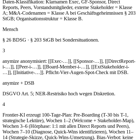
Daten-Klassifikation: Klarnamen Exec, GF-Sponsor, Direct
Reports, Peers, Vorstandsmitglieder, externe Stakeholder = Klasse
A; M&A-Codenamen = Klasse A bei Geschäftsgeheimnissen § 203
StGB; Organisationsstruktur = Klasse B.
Mensch
§ 26 BDSG · § 203 StGB bei Sondersituationen.
3
anymize anonymisiert: [[Exec-…]], [[Sponsor-…]], [[DirectReport-
i-…]], [[Peer-i-…]], [[Board-Member-i-…]], [[ExtStakeholder-i-
…]], [[Initiative-…]]. Pflicht-Vier-Augen-Spot-Check mit DSB.
anymize + DSB
DSGVO Art. 5; NER-Restrisiko hoch wegen Diskretion.
4
Frontier-KI erzeugt 100-Tage-Plan: Pre-Boarding (T-30 bis T-1,
strategische Lektüre), Wochen 1–2 (Welcome + Stakeholder-Map),
Wochen 3–6 (Hörphase: 1:1 mit allen Direct Reports und Peers),
Wochen 7–10 (Diagnose, Quick-Wins identifizieren), Wochen 11–
14 (Strategie-Skizze, Quick-Wins-Umsetzung). Bias-Verbot: keine