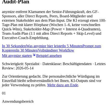
Audit-Plan
anymize entfernt Klarnamen der Senior-Führungskraft, des GF-
Sponsors, aller Direct Reports, Peers, Board-Mitglieder und
externen Stakeholder aus dem Plan-Input. Die KI erzeugt einen 100-
Tage-Plan mit klarer Hörphase (Wochen 1–6, keine vorschnellen
Quick-Wins), Stakeholder-Map (Power × Interest 4-Quadranten),
Team-Audit-Plan (1:1 mit allen Direct Reports + Skip-Level) und
Executive-Coach-Empfehlung.
In
30 Sekunden
Was anymize hier leistet
In
5 Minuten
Prompt zum
Kopieren
In
30 Minuten
Vollständiger Workflow
Mit anymize starten
Beispiel ansehen
Schwierigkeit:
Spezialist
· Datenklasse: Beschäftigtendaten · Letztes
Review:
2026-05-14
Zur Orientierung gedacht. Die personalrechtliche Würdigung im
Einzelfall bleibt selbstverständlich bei Ihnen, KI-Outputs sind vor
jeder Verwendung zu prüfen.
Mehr dazu am Ende
.
01
Anwendungsbereich