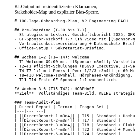
KI-Output mit re-identifizierten Klarnamen,
Stakeholder-Map und expliziter Bias-Sperre.
# 100-Tage-Onboarding-Plan, VP Engineering DACH

## Pre-Boarding (T-30 bis T-1)

- Strategische Lektüre: Geschäftsbericht 2025, OKR
- GF-Sponsor-Kickoff T-7 (1h Video mit [[Sponsor-m
- Vertraulichkeitsvereinbarung + Datenschutz-Brief
- Office-Setup + Sekretariat-Briefing.

## Wochen 1–2 (T1–T14): Welcome

- T1 Welcome 09:00 mit [[Sponsor-m3n4]]; Vorstellu
- T2–T3 Pflicht-Schulungen (DSGVO Executive, IT-Se
- T4–T7 1:1 mit Peers [[Peer-1/2/3-m3n4]] je 60 Mi
- T8–T10 Welcome-Townhall, Hörphasen-Ankündigung, 
- T11–T14 Erste GF-Sponsor-1:1 wöchentlich.

## Wochen 3–6 (T15–T42): HÖRPHASE

**Ziel**: Vollständiges Team-Bild, KEINE strategis
### Team-Audit-Plan

| Direct Report | Termin | Fragen-Set |

|---|---|---|

| [[DirectReport-1-m3n4]] | T15 | Standard + Hambu
| [[DirectReport-2-m3n4]] | T17 | Standard |

| [[DirectReport-3-m3n4]] | T18 | Standard + Flukt
| [[DirectReport-4-m3n4]] | T22 | Standard + Münch
| [[DirectReport-5-m3n4]] | T24 | Standard |
