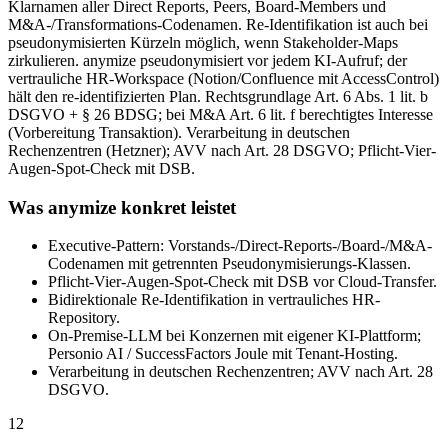
Klarnamen aller Direct Reports, Peers, Board-Members und
M&A-/Transformations-Codenamen. Re-Identifikation ist auch bei
pseudonymisierten Kürzeln möglich, wenn Stakeholder-Maps
zirkulieren. anymize pseudonymisiert vor jedem KI-Aufruf; der
vertrauliche HR-Workspace (Notion/Confluence mit AccessControl)
hält den re-identifizierten Plan. Rechtsgrundlage Art. 6 Abs. 1 lit. b
DSGVO + § 26 BDSG; bei M&A Art. 6 lit. f berechtigtes Interesse
(Vorbereitung Transaktion). Verarbeitung in deutschen
Rechenzentren (Hetzner); AVV nach Art. 28 DSGVO; Pflicht-Vier-
Augen-Spot-Check mit DSB.
Was anymize konkret leistet
Executive-Pattern: Vorstands-/Direct-Reports-/Board-/M&A-
Codenamen mit getrennten Pseudonymisierungs-Klassen.
Pflicht-Vier-Augen-Spot-Check mit DSB vor Cloud-Transfer.
Bidirektionale Re-Identifikation in vertrauliches HR-
Repository.
On-Premise-LLM bei Konzernen mit eigener KI-Plattform;
Personio AI / SuccessFactors Joule mit Tenant-Hosting.
Verarbeitung in deutschen Rechenzentren; AVV nach Art. 28
DSGVO.
12