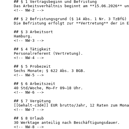
## § 1 Vertragsbeginn und Befristung

Das Arbeitsverhältnis beginnt am **15.06.2026** un
<!-- NW-2 -->

## § 2 Befristungsgrund (§ 14 Abs. 1 Nr. 3 TzBfG)

Die Befristung erfolgt zur **Vertretung** der in E
## § 3 Arbeitsort

Hamburg.

<!-- NW-3 -->

## § 4 Tätigkeit

Personalreferent (Vertretung).

<!-- NW-4 -->

## § 5 Probezeit

Sechs Monate; § 622 Abs. 3 BGB.

<!-- NW-5 -->

## § 6 Arbeitszeit

40 Std/Woche, Mo–Fr 09–18 Uhr.

<!-- NW-6 -->

## § 7 Vergütung

[[Gehalt-c3d4]] EUR brutto/Jahr, 12 Raten zum Mona
<!-- NW-7 -->

## § 8 Urlaub

30 Werktage anteilig nach Beschäftigungsdauer.

<!-- NW-8 -->
