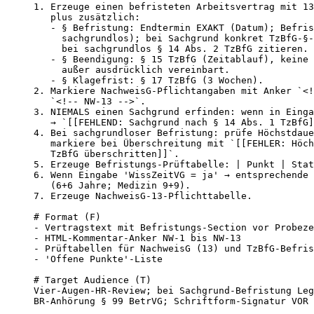
1. Erzeuge einen befristeten Arbeitsvertrag mit 13
   plus zusätzlich:

   - § Befristung: Endtermin EXAKT (Datum); Befris
     sachgrundlos); bei Sachgrund konkret TzBfG-§-
     bei sachgrundlos § 14 Abs. 2 TzBfG zitieren.

   - § Beendigung: § 15 TzBfG (Zeitablauf), keine 
     außer ausdrücklich vereinbart.

   - § Klagefrist: § 17 TzBfG (3 Wochen).

2. Markiere NachweisG-Pflichtangaben mit Anker `<!
   `<!-- NW-13 -->`.

3. NIEMALS einen Sachgrund erfinden: wenn in Einga
   → `[[FEHLEND: Sachgrund nach § 14 Abs. 1 TzBfG]
4. Bei sachgrundloser Befristung: prüfe Höchstdaue
   markiere bei Überschreitung mit `[[FEHLER: Höch
   TzBfG überschritten]]`.

5. Erzeuge Befristungs-Prüftabelle: | Punkt | Stat
6. Wenn Eingabe 'WissZeitVG = ja' → entsprechende 
   (6+6 Jahre; Medizin 9+9).

7. Erzeuge NachweisG-13-Pflichttabelle.

# Format (F)

- Vertragstext mit Befristungs-Section vor Probeze
- HTML-Kommentar-Anker NW-1 bis NW-13

- Prüftabellen für NachweisG (13) und TzBfG-Befris
- 'Offene Punkte'-Liste

# Target Audience (T)

Vier-Augen-HR-Review; bei Sachgrund-Befristung Leg
BR-Anhörung § 99 BetrVG; Schriftform-Signatur VOR 