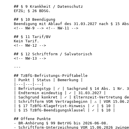
## § 9 Krankheit / Datenschutz

EFZG; § 26 BDSG.

## § 10 Beendigung

Beendigung mit Ablauf des 31.03.2027 nach § 15 Abs
<!-- NW-9 --> <!-- NW-11 -->

## § 11 Tarif/BV

Kein Tarif.

<!-- NW-12 -->

## § 12 Schriftform / Salvatorisch

<!-- NW-13 -->

---

## TzBfG-Befristungs-Prüftabelle

| Punkt | Status | Bemerkung |

|---|---|---|

| Befristungstyp | ✓ | Sachgrund § 14 Abs. 1 Nr. 3
| Endtermin eindeutig | ✓ | 31.03.2027 |

| Sachgrund konkret | ✓ | Elternzeit-Vertretung de
| Schriftform VOR Vertragsbeginn | ⚠ | VOR 15.06.2
| § 17 TzBfG-Klagefrist-Hinweis | ✓ | § 10 |

| § 15 TzBfG-Beendigungsklausel | ✓ | § 10 |

## Offene Punkte

- BR-Anhörung § 99 BetrVG bis 2026-06-08.

- Schriftform-Unterzeichnung VOR 15.06.2026 zwinge