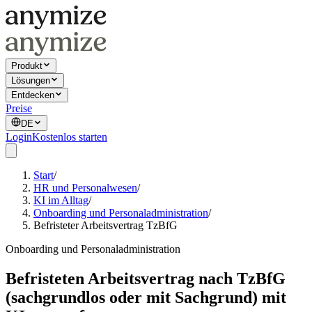
Produkt
Lösungen
Entdecken
Preise
DE
Login
Kostenlos starten
Start
/
HR und Personalwesen
/
KI im Alltag
/
Onboarding und Personaladministration
/
Befristeter Arbeitsvertrag TzBfG
Onboarding und Personaladministration
Befristeten Arbeitsvertrag nach TzBfG
(sachgrundlos oder mit Sachgrund) mit