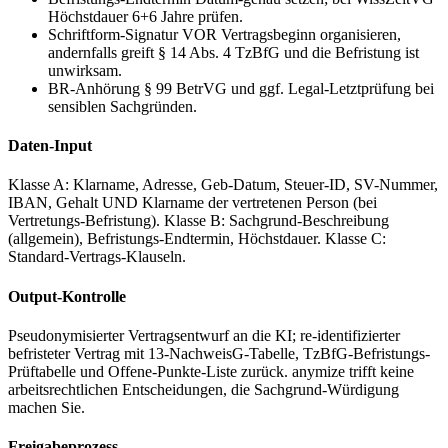
Höchstdauer 6+6 Jahre prüfen.
Schriftform-Signatur VOR Vertragsbeginn organisieren,
andernfalls greift § 14 Abs. 4 TzBfG und die Befristung ist
unwirksam.
BR-Anhörung § 99 BetrVG und ggf. Legal-Letztprüfung bei
sensiblen Sachgründen.
Daten-Input
Klasse A: Klarname, Adresse, Geb-Datum, Steuer-ID, SV-Nummer,
IBAN, Gehalt UND Klarname der vertretenen Person (bei
Vertretungs-Befristung). Klasse B: Sachgrund-Beschreibung
(allgemein), Befristungs-Endtermin, Höchstdauer. Klasse C:
Standard-Vertrags-Klauseln.
Output-Kontrolle
Pseudonymisierter Vertragsentwurf an die KI; re-identifizierter
befristeter Vertrag mit 13-NachweisG-Tabelle, TzBfG-Befristungs-
Prüftabelle und Offene-Punkte-Liste zurück. anymize trifft keine
arbeitsrechtlichen Entscheidungen, die Sachgrund-Würdigung
machen Sie.
Freigabeprozess