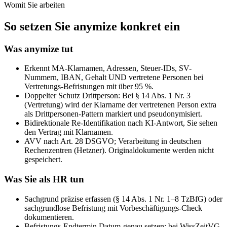
Womit Sie arbeiten
So setzen Sie anymize konkret ein
Was anymize tut
Erkennt MA-Klarnamen, Adressen, Steuer-IDs, SV-
Nummern, IBAN, Gehalt UND vertretene Personen bei
Vertretungs-Befristungen mit über 95 %.
Doppelter Schutz Drittperson: Bei § 14 Abs. 1 Nr. 3
(Vertretung) wird der Klarname der vertretenen Person extra
als Drittpersonen-Pattern markiert und pseudonymisiert.
Bidirektionale Re-Identifikation nach KI-Antwort, Sie sehen
den Vertrag mit Klarnamen.
AVV nach Art. 28 DSGVO; Verarbeitung in deutschen
Rechenzentren (Hetzner). Originaldokumente werden nicht
gespeichert.
Was Sie als HR tun
Sachgrund präzise erfassen (§ 14 Abs. 1 Nr. 1–8 TzBfG) oder
sachgrundlose Befristung mit Vorbeschäftigungs-Check
dokumentieren.
Befristungs-Endtermin Datum-genau setzen; bei WissZeitVG