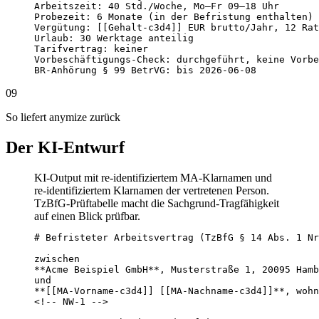
Arbeitszeit: 40 Std./Woche, Mo–Fr 09–18 Uhr

Probezeit: 6 Monate (in der Befristung enthalten)

Vergütung: [[Gehalt-c3d4]] EUR brutto/Jahr, 12 Rat
Urlaub: 30 Werktage anteilig

Tarifvertrag: keiner

Vorbeschäftigungs-Check: durchgeführt, keine Vorbe
BR-Anhörung § 99 BetrVG: bis 2026-06-08
09
So liefert anymize zurück
Der KI-Entwurf
KI-Output mit re-identifiziertem MA-Klarnamen und
re-identifiziertem Klarnamen der vertretenen Person.
TzBfG-Prüftabelle macht die Sachgrund-Tragfähigkeit
auf einen Blick prüfbar.
# Befristeter Arbeitsvertrag (TzBfG § 14 Abs. 1 Nr
zwischen

**Acme Beispiel GmbH**, Musterstraße 1, 20095 Hamb
und

**[[MA-Vorname-c3d4]] [[MA-Nachname-c3d4]]**, wohn
<!-- NW-1 -->
