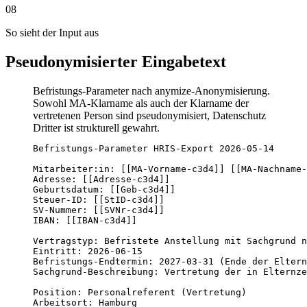
08
So sieht der Input aus
Pseudonymisierter Eingabetext
Befristungs-Parameter nach anymize-Anonymisierung.
Sowohl MA-Klarname als auch der Klarname der
vertretenen Person sind pseudonymisiert, Datenschutz
Dritter ist strukturell gewahrt.
Befristungs-Parameter HRIS-Export 2026-05-14

Mitarbeiter:in: [[MA-Vorname-c3d4]] [[MA-Nachname-
Adresse: [[Adresse-c3d4]]

Geburtsdatum: [[Geb-c3d4]]

Steuer-ID: [[StID-c3d4]]

SV-Nummer: [[SVNr-c3d4]]

IBAN: [[IBAN-c3d4]]

Vertragstyp: Befristete Anstellung mit Sachgrund n
Eintritt: 2026-06-15

Befristungs-Endtermin: 2027-03-31 (Ende der Eltern
Sachgrund-Beschreibung: Vertretung der in Elternze
Position: Personalreferent (Vertretung)

Arbeitsort: Hamburg
