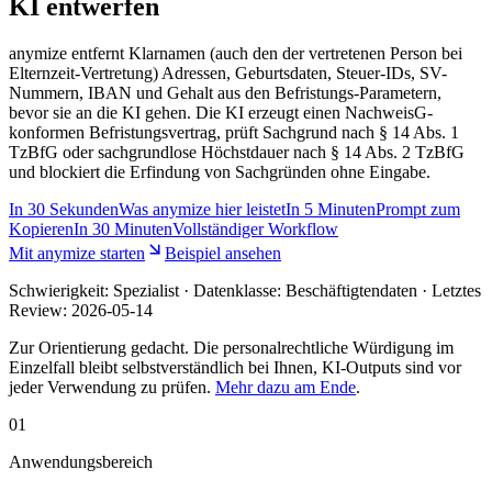
KI entwerfen
anymize entfernt Klarnamen (auch den der vertretenen Person bei
Elternzeit-Vertretung) Adressen, Geburtsdaten, Steuer-IDs, SV-
Nummern, IBAN und Gehalt aus den Befristungs-Parametern,
bevor sie an die KI gehen. Die KI erzeugt einen NachweisG-
konformen Befristungsvertrag, prüft Sachgrund nach § 14 Abs. 1
TzBfG oder sachgrundlose Höchstdauer nach § 14 Abs. 2 TzBfG
und blockiert die Erfindung von Sachgründen ohne Eingabe.
In
30 Sekunden
Was anymize hier leistet
In
5 Minuten
Prompt zum
Kopieren
In
30 Minuten
Vollständiger Workflow
Mit anymize starten
Beispiel ansehen
Schwierigkeit:
Spezialist
· Datenklasse: Beschäftigtendaten · Letztes
Review:
2026-05-14
Zur Orientierung gedacht. Die personalrechtliche Würdigung im
Einzelfall bleibt selbstverständlich bei Ihnen, KI-Outputs sind vor
jeder Verwendung zu prüfen.
Mehr dazu am Ende
.
01
Anwendungsbereich