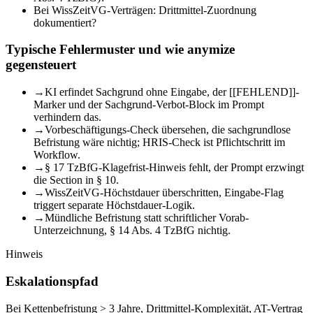
Bei WissZeitVG-Verträgen: Drittmittel-Zuordnung
dokumentiert?
Typische Fehlermuster und wie anymize
gegensteuert
→
KI erfindet Sachgrund ohne Eingabe, der [[FEHLEND]]-
Marker und der Sachgrund-Verbot-Block im Prompt
verhindern das.
→
Vorbeschäftigungs-Check übersehen, die sachgrundlose
Befristung wäre nichtig; HRIS-Check ist Pflichtschritt im
Workflow.
→
§ 17 TzBfG-Klagefrist-Hinweis fehlt, der Prompt erzwingt
die Section in § 10.
→
WissZeitVG-Höchstdauer überschritten, Eingabe-Flag
triggert separate Höchstdauer-Logik.
→
Mündliche Befristung statt schriftlicher Vorab-
Unterzeichnung, § 14 Abs. 4 TzBfG nichtig.
Hinweis
Eskalationspfad
Bei Kettenbefristung > 3 Jahre, Drittmittel-Komplexität, AT-Vertrag