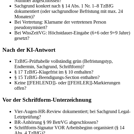
Nummer abgeschlossen?
Sachgrund konkret nach § 14 Abs. 1 Nr. 1–8 TzBfG
dokumentiert (oder sachgrundlose Befristung mit max. 24
Monaten)?
Bei Vertretung: Klarname der vertretenen Person
pseudonymisiert?
Bei WissZeitVG: Höchstdauer-Eingabe (6+6 oder 9+9 Jahre)
gesetzt?
Nach der KI-Antwort
TzBfG-Prüftabelle vollständig grün (Befristungstyp,
Endtermin, Sachgrund, Schriftform)?
§ 17 TzBfG-Klagefrist im § 10 enthalten?
§ 15 TzBfG-Beendigungs-Section enthalten?
Keine [[FEHLEND]]- oder [[FEHLER]]-Markierungen
offen?
Vor der Schriftform-Unterzeichnung
Vier-Augen-HR-Review dokumentiert; bei Sachgrund Legal-
Letztprüfung?
BR-Anhörung § 99 BetrVG abgeschlossen?
Schriftform-Signatur VOR Arbeitsbeginn organisiert (§ 14
Abs. 4 TzBfG)?