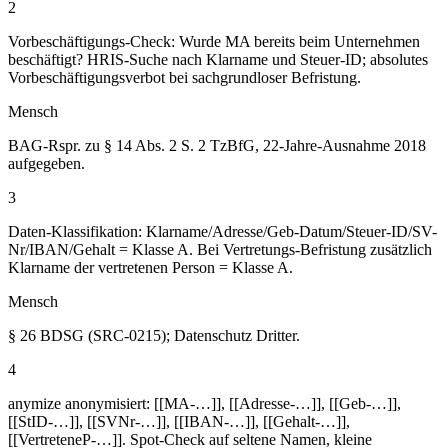
2
Vorbeschäftigungs-Check: Wurde MA bereits beim Unternehmen
beschäftigt? HRIS-Suche nach Klarname und Steuer-ID; absolutes
Vorbeschäftigungsverbot bei sachgrundloser Befristung.
Mensch
BAG-Rspr. zu § 14 Abs. 2 S. 2 TzBfG, 22-Jahre-Ausnahme 2018
aufgegeben.
3
Daten-Klassifikation: Klarname/Adresse/Geb-Datum/Steuer-ID/SV-
Nr/IBAN/Gehalt = Klasse A. Bei Vertretungs-Befristung zusätzlich
Klarname der vertretenen Person = Klasse A.
Mensch
§ 26 BDSG (SRC-0215); Datenschutz Dritter.
4
anymize anonymisiert: [[MA-…]], [[Adresse-…]], [[Geb-…]],
[[StID-…]], [[SVNr-…]], [[IBAN-…]], [[Gehalt-…]],
[[VertreteneP-…]]. Spot-Check auf seltene Namen, kleine