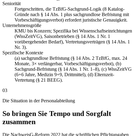
Seniorität
Fortgeschritten, die TzBfG-Sachgrund-Logik (8 Katalog-
Gründe nach § 14 Abs. 1 plus sachgrundlose Befristung mit
Vorbeschäftigungsverbot) erfordert juristische Genauigkeit.
Unternehmensgröße
KMU bis Konzern; Spezifika bei Wissenschaftseinrichtungen
(WissZeitVG), Saisonbetrieben (§ 14 Abs. 1 Nr. 1
vorübergehender Bedarf), Vertretungsverträgen (§ 14 Abs. 1
Nr. 3).
Spezifische Kontexte
(a) sachgrundlose Befristung (§ 14 Abs. 2 TzBfG, max. 24
Monate, 3× verlängerbar, Vorbeschäftigungsverbot), (b)
Sachgrund-Befristung (§ 14 Abs. 1 Nr. 1–8), (c) WissZeitVG
(6+6 Jahre, Medizin 9+9, Drittmittel), (d) Elternzeit-
Vertretung (§ 21 BEEG).
03
Die Situation in der Personalabteilung
So bringen Sie Tempo und Sorgfalt
zusammen
Die NachweisG-Reform 2022 hat die schriftlichen Pflichtangaben