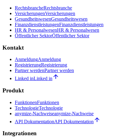
Rechtsbranche
Rechtsbranche
Versicherungen
Versicherungen
Gesundheitswesen
Gesundheitswesen
Finanzdienstleistungen
Finanzdienstleistungen
HR & Personalwesen
HR & Personalwesen
Öffentlicher Sektor
Öffentlicher Sektor
Kontakt
Anmeldung
Anmeldung
Registrierung
Registrierung
Partner werden
Partner werden
Linked in
Linked in
Produkt
Funktionen
Funktionen
Technologie
Technologie
anymize-Nachweise
anymize-Nachweise
API Dokumentation
API Dokumentation
Integrationen