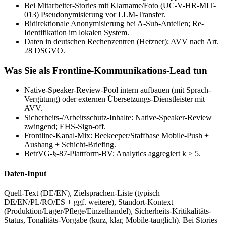
Bei Mitarbeiter-Stories mit Klarname/Foto (UC-V-HR-MIT-
013) Pseudonymisierung vor LLM-Transfer.
Bidirektionale Anonymisierung bei A-Sub-Anteilen; Re-
Identifikation im lokalen System.
Daten in deutschen Rechenzentren (Hetzner); AVV nach Art.
28 DSGVO.
Was Sie als Frontline-Kommunikations-Lead tun
Native-Speaker-Review-Pool intern aufbauen (mit Sprach-
Vergütung) oder externen Übersetzungs-Dienstleister mit
AVV.
Sicherheits-/Arbeitsschutz-Inhalte: Native-Speaker-Review
zwingend; EHS-Sign-off.
Frontline-Kanal-Mix: Beekeeper/Staffbase Mobile-Push +
Aushang + Schicht-Briefing.
BetrVG-§-87-Plattform-BV; Analytics aggregiert k ≥ 5.
Daten-Input
Quell-Text (DE/EN), Zielsprachen-Liste (typisch
DE/EN/PL/RO/ES + ggf. weitere), Standort-Kontext
(Produktion/Lager/Pflege/Einzelhandel), Sicherheits-Kritikalitäts-
Status, Tonalitäts-Vorgabe (kurz, klar, Mobile-tauglich). Bei Stories