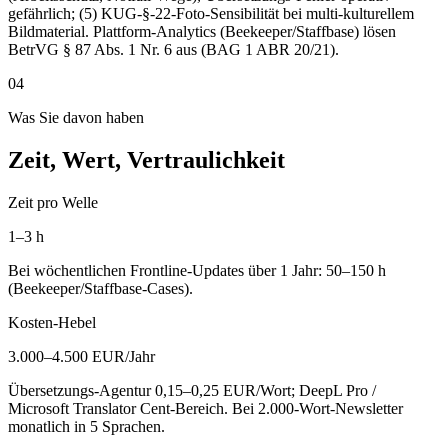
gefährlich; (5) KUG-§-22-Foto-Sensibilität bei multi-kulturellem
Bildmaterial. Plattform-Analytics (Beekeeper/Staffbase) lösen
BetrVG § 87 Abs. 1 Nr. 6 aus (BAG 1 ABR 20/21).
04
Was Sie davon haben
Zeit, Wert, Vertraulichkeit
Zeit pro Welle
1–3 h
Bei wöchentlichen Frontline-Updates über 1 Jahr: 50–150 h
(Beekeeper/Staffbase-Cases).
Kosten-Hebel
3.000–4.500 EUR/Jahr
Übersetzungs-Agentur 0,15–0,25 EUR/Wort; DeepL Pro /
Microsoft Translator Cent-Bereich. Bei 2.000-Wort-Newsletter
monatlich in 5 Sprachen.