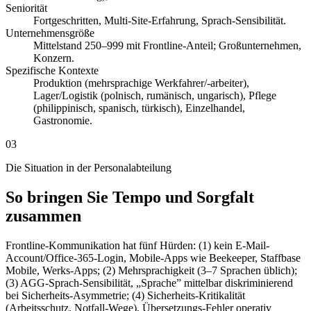
Seniorität
Fortgeschritten, Multi-Site-Erfahrung, Sprach-Sensibilität.
Unternehmensgröße
Mittelstand 250–999 mit Frontline-Anteil; Großunternehmen,
Konzern.
Spezifische Kontexte
Produktion (mehrsprachige Werkfahrer/-arbeiter),
Lager/Logistik (polnisch, rumänisch, ungarisch), Pflege
(philippinisch, spanisch, türkisch), Einzelhandel,
Gastronomie.
03
Die Situation in der Personalabteilung
So bringen Sie Tempo und Sorgfalt
zusammen
Frontline-Kommunikation hat fünf Hürden: (1) kein E-Mail-
Account/Office-365-Login, Mobile-Apps wie Beekeeper, Staffbase
Mobile, Werks-Apps; (2) Mehrsprachigkeit (3–7 Sprachen üblich);
(3) AGG-Sprach-Sensibilität, „Sprache” mittelbar diskriminierend
bei Sicherheits-Asymmetrie; (4) Sicherheits-Kritikalität
(Arbeitsschutz, Notfall-Wege), Übersetzungs-Fehler operativ