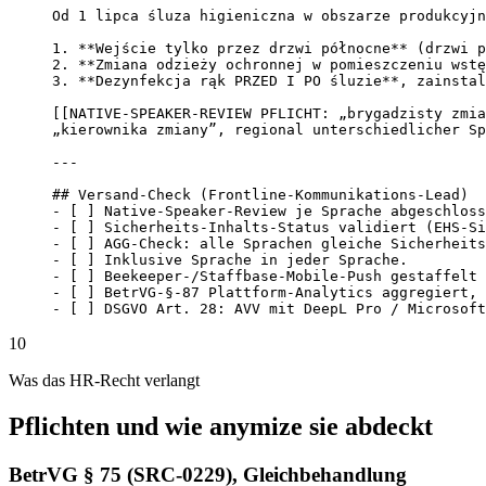
Od 1 lipca śluza higieniczna w obszarze produkcyjn
1. **Wejście tylko przez drzwi północne** (drzwi p
2. **Zmiana odzieży ochronnej w pomieszczeniu wstę
3. **Dezynfekcja rąk PRZED I PO śluzie**, zainstal
[[NATIVE-SPEAKER-REVIEW PFLICHT: „brygadzisty zmia
„kierownika zmiany”, regional unterschiedlicher Sp
---

## Versand-Check (Frontline-Kommunikations-Lead)

- [ ] Native-Speaker-Review je Sprache abgeschloss
- [ ] Sicherheits-Inhalts-Status validiert (EHS-Si
- [ ] AGG-Check: alle Sprachen gleiche Sicherheits
- [ ] Inklusive Sprache in jeder Sprache.

- [ ] Beekeeper-/Staffbase-Mobile-Push gestaffelt 
- [ ] BetrVG-§-87 Plattform-Analytics aggregiert, 
- [ ] DSGVO Art. 28: AVV mit DeepL Pro / Microsoft
10
Was das HR-Recht verlangt
Pflichten und wie anymize sie abdeckt
BetrVG § 75 (SRC-0229), Gleichbehandlung