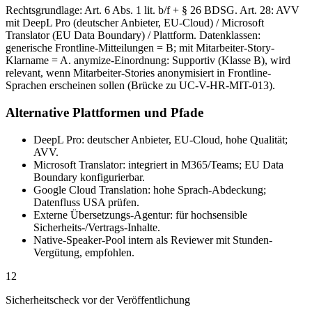
Rechtsgrundlage: Art. 6 Abs. 1 lit. b/f + § 26 BDSG. Art. 28: AVV
mit DeepL Pro (deutscher Anbieter, EU-Cloud) / Microsoft
Translator (EU Data Boundary) / Plattform. Datenklassen:
generische Frontline-Mitteilungen = B; mit Mitarbeiter-Story-
Klarname = A. anymize-Einordnung: Supportiv (Klasse B), wird
relevant, wenn Mitarbeiter-Stories anonymisiert in Frontline-
Sprachen erscheinen sollen (Brücke zu UC-V-HR-MIT-013).
Alternative Plattformen und Pfade
DeepL Pro: deutscher Anbieter, EU-Cloud, hohe Qualität;
AVV.
Microsoft Translator: integriert in M365/Teams; EU Data
Boundary konfigurierbar.
Google Cloud Translation: hohe Sprach-Abdeckung;
Datenfluss USA prüfen.
Externe Übersetzungs-Agentur: für hochsensible
Sicherheits-/Vertrags-Inhalte.
Native-Speaker-Pool intern als Reviewer mit Stunden-
Vergütung, empfohlen.
12
Sicherheitscheck vor der Veröffentlichung