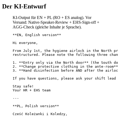
Der KI-Entwurf
KI-Output für EN + PL (RO + ES analog). Vor
Versand: Native-Speaker-Review + EHS-Sign-off +
AGG-Check (gleiche Inhalte je Sprache).
**EN, English version**

Hi everyone,

From July 1st, the hygiene airlock in the North pr
restructured. Please note the following three chan
1. **Entry only via the North door** (the South do
2. **Change protective clothing in the ante-room**
3. **Hand disinfection before AND after the airloc
If you have questions, please ask your shift lead 
Stay safe!

Your HR + EHS team

---

**PL, Polish version**

Cześć Koleżanki i Koledzy,
