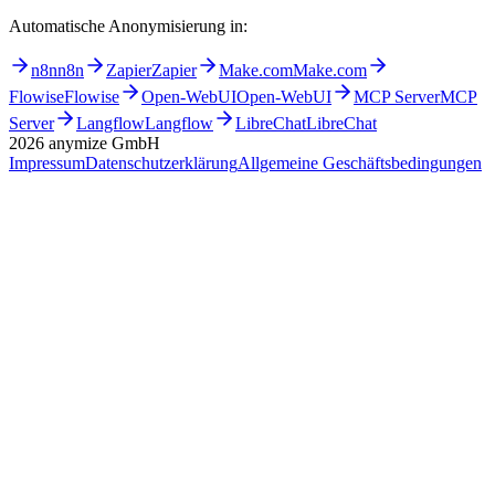
Automatische Anonymisierung in:
n8n
n8n
Zapier
Zapier
Make.com
Make.com
Flowise
Flowise
Open-WebUI
Open-WebUI
MCP Server
MCP
Server
Langflow
Langflow
LibreChat
LibreChat
2026
anymize GmbH
Impressum
Datenschutzerklärung
Allgemeine Geschäftsbedingungen