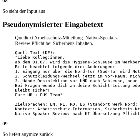
08
So sieht der Input aus
Pseudonymisierter Eingabetext
Quelltext Arbeitsschutz-Mitteilung. Native-Speaker-
Review Pflicht bei Sicherheits-Inhalten.
Quell-Text (DE):

"Liebe Kolleg:innen,

ab dem 01.07. wird die Hygiene-Schleuse im Werkber
Bitte beachtet folgende drei Änderungen:

1. Eingang nur über die Nord-Tür (Süd-Tür wird Not
2. Schutzkleidungs-Wechsel jetzt im Vor-Raum, nich
3. Hände-Desinfektion vor UND nach Schleuse, neue 
Bei Fragen wende dich an deine Schicht-Leitung ode
Bleibt sicher!

Eure HR + EHS-Team"

Zielsprachen: EN, PL, RO, ES (Standort Werk Nord; 
Kontext: Arbeitsschutz-Information, Sicherheits-Kr
Native-Speaker-Review: nach KI-Übersetzung Pflicht
09
So liefert anymize zurück