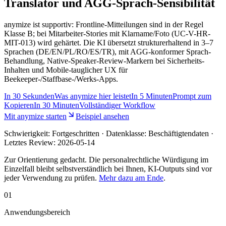
Translator und AGG-Sprach-Sensibilität
anymize ist supportiv: Frontline-Mitteilungen sind in der Regel
Klasse B; bei Mitarbeiter-Stories mit Klarname/Foto (UC-V-HR-
MIT-013) wird gehärtet. Die KI übersetzt strukturerhaltend in 3–7
Sprachen (DE/EN/PL/RO/ES/TR), mit AGG-konformer Sprach-
Behandlung, Native-Speaker-Review-Markern bei Sicherheits-
Inhalten und Mobile-tauglicher UX für
Beekeeper-/Staffbase-/Werks-Apps.
In
30 Sekunden
Was anymize hier leistet
In
5 Minuten
Prompt zum
Kopieren
In
30 Minuten
Vollständiger Workflow
Mit anymize starten
Beispiel ansehen
Schwierigkeit:
Fortgeschritten
· Datenklasse: Beschäftigtendaten ·
Letztes Review:
2026-05-14
Zur Orientierung gedacht. Die personalrechtliche Würdigung im
Einzelfall bleibt selbstverständlich bei Ihnen, KI-Outputs sind vor
jeder Verwendung zu prüfen.
Mehr dazu am Ende
.
01
Anwendungsbereich