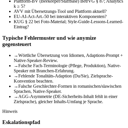
Plattform-BV (Beekeeper/Staffbase) BetrVG § 87; Analytics
k ≥ 5?
AVV mit Übersetzungs-Tool und Plattform aktuell?
EU-AI-Act-Art.-50 bei interaktiven Komponenten?
KUG § 22 bei Foto-Material; Style-Guide-Lessons-Learned-
Eintrag?
Typische Fehlermuster und wie anymize
gegensteuert
→
Wörtliche Übersetzung von Idiomen, Adaptions-Prompt +
Native-Speaker-Review.
→
Falsche Fach-Terminologie (Pflege, Produktion), Native-
Speaker mit Branchen-Erfahrung.
→
Fehlende Tonalitäts-Adaption (Du/Sie), Zielsprache-
Konvention beachten.
→
Falsche Geschlechter-Formen in romanischen/slawischen
Sprachen, Native-Speaker.
→
AGG-Asymmetrie (DE-Sicherheits-Inhalt fehlt in einer
Zielsprache), gleicher Inhalts-Umfang je Sprache.
Hinweis
Eskalationspfad