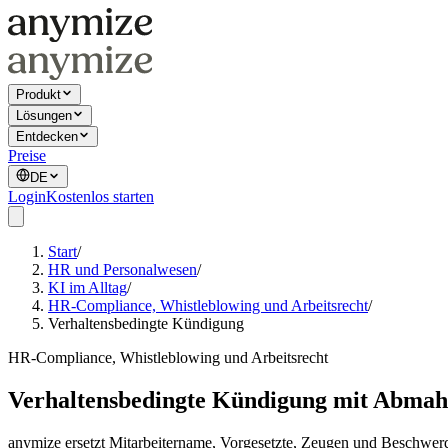
Produkt
Lösungen
Entdecken
Preise
DE
Login
Kostenlos starten
Start
/
HR und Personalwesen
/
KI im Alltag
/
HR-Compliance, Whistleblowing und Arbeitsrecht
/
Verhaltensbedingte Kündigung
HR-Compliance, Whistleblowing und Arbeitsrecht
Verhaltensbedingte Kündigung mit Abmah
anymize ersetzt Mitarbeitername, Vorgesetzte, Zeugen und Beschwerd