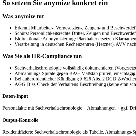
So setzen Sie anymize konkret ein
Was anymize tut
Erkennt Mitarbeiter-, Vorgesetzten-, Zeugen- und Beschwerdef
Schützt Persönlichkeitsrechte Dritter, Zeugen und Beschwerde
Bidirektionale Anonymisierung: Platzhalter ersetzen Klarnamen,
Verarbeitung in deutschen Rechenzentren (Hetzner). AVV na
Was Sie als HR-Compliance tun
Sachverhaltschronologie vollständig dokumentieren (Vorgesetzte
Abmahnungs-Spirale gegen BAG-Maßstab prüfen, einschlägig 
Bei außerordentlicher Kündigung § 626 Abs. 2 BGB 2-Wochen-Fr
AGG-Bias-Check der Verhaltens-Beschreibung (keine ethnische
Daten-Input
Personalakte mit Sachverhaltschronologie + Abmahnungen + ggf. Dri
Output-Kontrolle
Re-identifizierte Sachverhaltschronologie als Tabelle, Abmahnungs