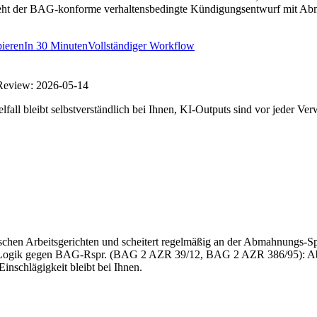
steht der BAG-konforme verhaltensbedingte Kündigungsentwurf mit Ab
ieren
In
30 Minuten
Vollständiger Workflow
 Review:
2026-05-14
fall bleibt selbstverständlich bei Ihnen, KI-Outputs sind vor jeder Ve
tschen Arbeitsgerichten und scheitert regelmäßig an der Abmahnungs-Spir
e-Logik gegen BAG-Rspr. (BAG 2 AZR 39/12, BAG 2 AZR 386/95): Abm
inschlägigkeit bleibt bei Ihnen.