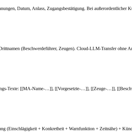
ungen, Datum, Anlass, Zugangsbestätigung. Bei außerordentlicher K
t Drittnamen (Beschwerdeführer, Zeugen). Cloud-LLM-Transfer ohne A
gs-Texte: [[MA-Name-…]], [[Vorgesetzte-…]], [[Zeuge-…]], [[Besch
ung (Einschlägigkeit + Konkretheit + Warnfunktion + Zeitnähe) + K