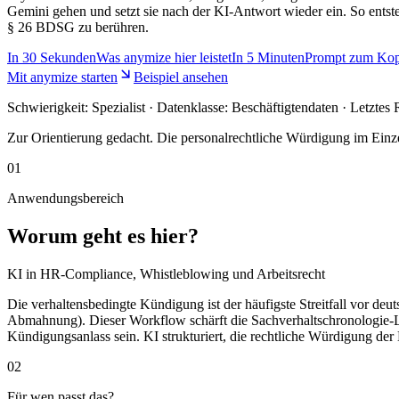
Gemini gehen und setzt sie nach der KI-Antwort wieder ein. So ent
§ 26 BDSG zu berühren.
In
30 Sekunden
Was anymize hier leistet
In
5 Minuten
Prompt zum Kop
Mit anymize starten
Beispiel ansehen
Schwierigkeit:
Spezialist
· Datenklasse: Beschäftigtendaten · Letztes
Zur Orientierung gedacht. Die personalrechtliche Würdigung im Einzel
01
Anwendungsbereich
Worum geht es hier?
KI in HR-Compliance, Whistleblowing und Arbeitsrecht
Die verhaltensbedingte Kündigung ist der häufigste Streitfall vor deu
Abmahnung). Dieser Workflow schärft die Sachverhaltschronologi
Kündigungsanlass sein. KI strukturiert, die rechtliche Würdigung der E
02
Für wen passt das?