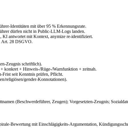
ührer-Identitäten mit über 95 % Erkennungsrate.
führer dürfen nicht in Public-LLM-Logs landen.
 KI antwortet mit Kontext, anymize re-identifiziert.
ch Art. 28 DSGVO.
n-Zeugnis schriftlich).
+ konkret + Hinweis-/Rüge-/Warnfunktion + zeitnah.
ist seit Kenntnis prüfen, Pflicht.
n/religiösen/gender-Konnotationen).
ttnamen (Beschwerdeführer, Zeugen); Vorgesetzten-Zeugnis; Sozialdate
-Spirale-Bewertung mit Einschlägigkeits-Argumentation, Kündigungssc