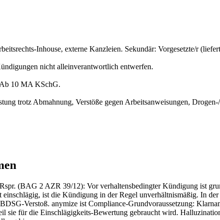
tsrechts-Inhouse, externe Kanzleien. Sekundär: Vorgesetzte/r (liefer
Kündigungen nicht alleinverantwortlich entwerfen.
. Ab 10 MA KSchG.
istung trotz Abmahnung, Verstöße gegen Arbeitsanweisungen, Drogen-/A
men
 Rspr. (BAG 2 AZR 39/12): Vor verhaltensbedingter Kündigung ist grun
cht einschlägig, ist die Kündigung in der Regel unverhältnismäßig. In d
-BDSG-Verstoß. anymize ist Compliance-Grundvoraussetzung: Klarna
, weil sie für die Einschlägigkeits-Bewertung gebraucht wird. Halluz