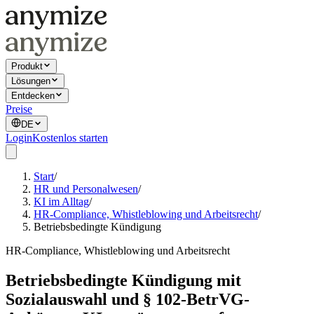
Produkt
Lösungen
Entdecken
Preise
DE
Login
Kostenlos starten
Start
/
HR und Personalwesen
/
KI im Alltag
/
HR-Compliance, Whistleblowing und Arbeitsrecht
/
Betriebsbedingte Kündigung
HR-Compliance, Whistleblowing und Arbeitsrecht
Betriebsbedingte Kündigung mit
Sozialauswahl und § 102-BetrVG-