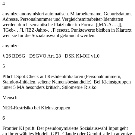
4
anymize anonymisiert automatisch. Mitarbeitername, Geburtsdatum,
Adresse, Personalnummer und Vergleichsmitarbeiter-Identitäten
werden durch semantische Platzhalter im Format [[MA-A-…]],
[[Geb-…]], [[BZ-Jahre-…]] ersetzt. Punktewerte bleiben in Klartext,
weil sie für die Sozialauswahl gebraucht werden.
anymize
§ 26 BDSG · DSGVO Art. 28 · DSK KI-OH v1.0
5
Pflicht-Spot-Check auf Restidentifikatoren (Personalnummern,
Standort-Initialen, seltene Namensbestandteile). Bei Kleinstgruppen
unter 5 MA besonders kritisch, Stilometrie-Risiko.
Mensch
NER-Restrisiko bei Kleinstgruppen
6
Frontier-KI prüft. Der pseudonymisierte Sozialauswahl-Input geht
an Ihr gewähltes Modell, GPT, Claude oder Gemini, alle in anymize