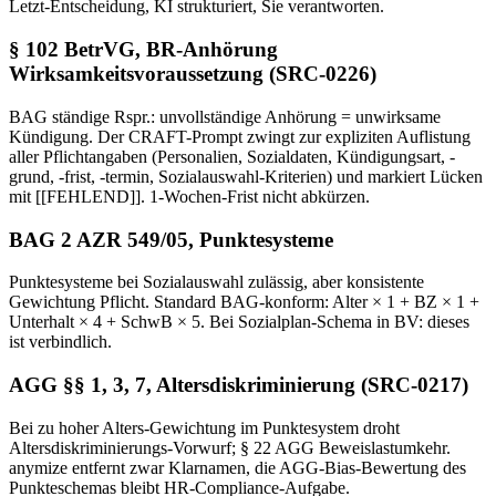
Letzt-Entscheidung, KI strukturiert, Sie verantworten.
§ 102 BetrVG, BR-Anhörung
Wirksamkeitsvoraussetzung (SRC-0226)
BAG ständige Rspr.: unvollständige Anhörung = unwirksame
Kündigung. Der CRAFT-Prompt zwingt zur expliziten Auflistung
aller Pflichtangaben (Personalien, Sozialdaten, Kündigungsart, -
grund, -frist, -termin, Sozialauswahl-Kriterien) und markiert Lücken
mit [[FEHLEND]]. 1-Wochen-Frist nicht abkürzen.
BAG 2 AZR 549/05, Punktesysteme
Punktesysteme bei Sozialauswahl zulässig, aber konsistente
Gewichtung Pflicht. Standard BAG-konform: Alter × 1 + BZ × 1 +
Unterhalt × 4 + SchwB × 5. Bei Sozialplan-Schema in BV: dieses
ist verbindlich.
AGG §§ 1, 3, 7, Altersdiskriminierung (SRC-0217)
Bei zu hoher Alters-Gewichtung im Punktesystem droht
Altersdiskriminierungs-Vorwurf; § 22 AGG Beweislastumkehr.
anymize entfernt zwar Klarnamen, die AGG-Bias-Bewertung des
Punkteschemas bleibt HR-Compliance-Aufgabe.