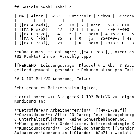
## Sozialauswahl-Tabelle

| MA | Alter | BZ-J. | Unterhalt | SchwB | Berechn
|---|---|---|---|---|---|---|---|

| [[MA-A-c4d1]] | 52 | 18 | 2 | nein | 52+18+8+0 |
| [[MA-B-e8a2]] | 47 | 12 | 1 | nein | 47+12+4+0 |
| [[MA-D-9c2e]] | 41 | 6 | 2 | nein | 41+6+8+0 | 5
| [[MA-C-f7b3]] | 35 | 8 | 0 | ja | 35+8+0+5 | 48 
| [[MA-E-7a3f]] | 29 | 3 | 0 | nein | 29+3+0+0 | 3
**Kündigungs-Empfehlung**: [[MA-E-7a3f]], niedrigs
(32 Punkte) in der Auswahlgruppe.

[[FEHLEND: Leistungsträger-Klausel § 1 Abs. 3 Satz
geltend gemacht, gesonderte Dokumentation pro Fall
## § 102-BetrVG-Anhörung, Entwurf

Sehr geehrtes Betriebsratsmitglied,

hiermit hören wir Sie gemäß § 102 BetrVG zu folgen
Kündigung an:

**Betroffene/r Arbeitnehmer/in**: [[MA-E-7a3f]]

**Sozialdaten**: Alter 29 Jahre; Betriebszugehörig
0 Unterhaltspflichten; keine Schwerbehinderung.

**Kündigungsart**: Ordentliche, betriebsbedingte K
**Kündigungsgrund**: Schließung Standort [[Standor
Aufgabenverlagerung an [[Standort-b2e7]]; Wegfall 