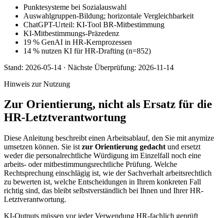
Punktesysteme bei Sozialauswahl
Auswahlgruppen-Bildung; horizontale Vergleichbarkeit
ChatGPT-Urteil: KI-Tool BR-Mitbestimmung
KI-Mitbestimmungs-Präzedenz
19 % GenAI in HR-Kernprozessen
14 % nutzen KI für HR-Drafting (n=852)
Stand:
2026-05-14
·
Nächste Überprüfung:
2026-11-14
Hinweis zur Nutzung
Zur Orientierung, nicht als Ersatz für die
HR-Letztverantwortung
Diese Anleitung beschreibt einen Arbeitsablauf, den Sie mit anymize
umsetzen können. Sie ist
zur Orientierung gedacht
und ersetzt
weder die personalrechtliche Würdigung im Einzelfall noch eine
arbeits- oder mitbestimmungsrechtliche Prüfung. Welche
Rechtsprechung einschlägig ist, wie der Sachverhalt arbeitsrechtlich
zu bewerten ist, welche Entscheidungen in Ihrem konkreten Fall
richtig sind, das bleibt selbstverständlich bei Ihnen und Ihrer HR-
Letztverantwortung.
KI-Outputs müssen vor jeder Verwendung HR-fachlich geprüft