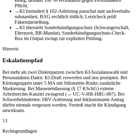
Beleg, deshalb 100 %-Verifikation gegen Personalakten
Pflicht.
→
KI formuliert § 102-Anhörung pauschal statt sachverhalts-
substantiiert, BAG-rechtlich tödlich; Letztcheck prüft
Faktendarstellung.
→
KI übersieht Sonderkündigungsschutz (Schwangerschaft,
Elternzeit, BR-Mandat), Sonderkündigungsschutz-Check-
Box im Output zwingt zur expliziten Prüfung.
Hinweis
Eskalationspfad
Bei mehr als zwei Diskrepanzen zwischen KI-Sozialauswahl und
Personalakten-Daten: KI-Draft verwerfen und neu prompten. Bei
Kleinstgruppen unter 5 MA mit Stilometrie-Risiko zusätzliche
Maskierung. Bei Massenentlassung (§ 17 KSchG) externe
Arbeitsrechts-Kanzlei zwingend (→ UC-V-HR-HRC-007). Bei
Schwerbehinderten: SBV-Anhörung und Inklusionsamt-Antrag
dürfen niemals vergessen werden, Verstoß macht die Kündigung
unwirksam.
13
Rechtsgrundlagen