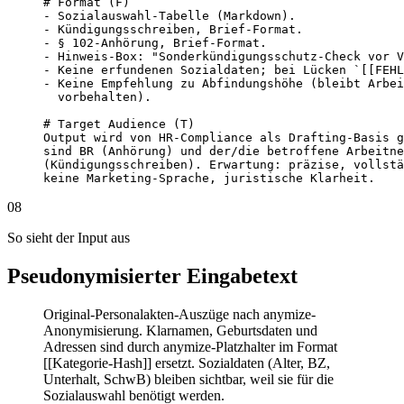
# Format (F)

- Sozialauswahl-Tabelle (Markdown).

- Kündigungsschreiben, Brief-Format.

- § 102-Anhörung, Brief-Format.

- Hinweis-Box: "Sonderkündigungsschutz-Check vor V
- Keine erfundenen Sozialdaten; bei Lücken `[[FEHL
- Keine Empfehlung zu Abfindungshöhe (bleibt Arbei
  vorbehalten).

# Target Audience (T)

Output wird von HR-Compliance als Drafting-Basis g
sind BR (Anhörung) und der/die betroffene Arbeitne
(Kündigungsschreiben). Erwartung: präzise, vollstä
keine Marketing-Sprache, juristische Klarheit.
08
So sieht der Input aus
Pseudonymisierter Eingabetext
Original-Personalakten-Auszüge nach anymize-
Anonymisierung. Klarnamen, Geburtsdaten und
Adressen sind durch anymize-Platzhalter im Format
[[Kategorie-Hash]] ersetzt. Sozialdaten (Alter, BZ,
Unterhalt, SchwB) bleiben sichtbar, weil sie für die
Sozialauswahl benötigt werden.