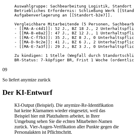
Auswahlgruppe: Sachbearbeitung Logistik, Standort 
Betriebliches Erfordernis: Schließung Werk [[Stand
Aufgabenverlagerung an [[Standort-b2e7]].

Vergleichbare Mitarbeitende (5 Personen, Sachbearb
- [[MA-A-c4d1]]: 52 J., BZ 18 J., 2 Unterhaltspfli
- [[MA-B-e8a2]]: 47 J., BZ 12 J., 1 Unterhaltspfli
- [[MA-C-f7b3]]: 35 J., BZ 8 J., 0 Unterhaltspflic
- [[MA-D-9c2e]]: 41 J., BZ 6 J., 2 Unterhaltspflic
- [[MA-E-7a3f]]: 29 J., BZ 3 J., 0 Unterhaltspflic
Zu kündigen: 1 Stelle (Wegfall durch Standortschli
BR-Status: 7-köpfiger BR, Frist 1 Woche (ordentlic
09
So liefert anymize zurück
Der KI-Entwurf
KI-Output (Beispiel). Die anymize-Re-Identifikation
hat keine Klarnamen wieder eingesetzt, weil das
Beispiel hier mit Platzhaltern arbeitet, in Ihrer
Umgebung sehen Sie die echten Mitarbeiter-Namen
zurück. Vier-Augen-Verifikation aller Punkte gegen die
Personalakten ist Pflichtschritt.