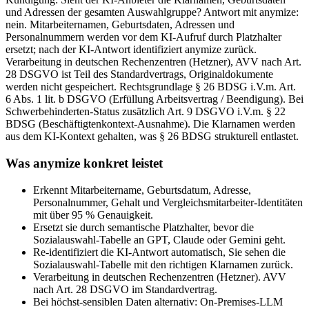
und Adressen der gesamten Auswahlgruppe? Antwort mit anymize:
nein. Mitarbeiternamen, Geburtsdaten, Adressen und
Personalnummern werden vor dem KI-Aufruf durch Platzhalter
ersetzt; nach der KI-Antwort identifiziert anymize zurück.
Verarbeitung in deutschen Rechenzentren (Hetzner), AVV nach Art.
28 DSGVO ist Teil des Standardvertrags, Originaldokumente
werden nicht gespeichert. Rechtsgrundlage § 26 BDSG i.V.m. Art.
6 Abs. 1 lit. b DSGVO (Erfüllung Arbeitsvertrag / Beendigung). Bei
Schwerbehinderten-Status zusätzlich Art. 9 DSGVO i.V.m. § 22
BDSG (Beschäftigtenkontext-Ausnahme). Die Klarnamen werden
aus dem KI-Kontext gehalten, was § 26 BDSG strukturell entlastet.
Was anymize konkret leistet
Erkennt Mitarbeitername, Geburtsdatum, Adresse,
Personalnummer, Gehalt und Vergleichsmitarbeiter-Identitäten
mit über 95 % Genauigkeit.
Ersetzt sie durch semantische Platzhalter, bevor die
Sozialauswahl-Tabelle an GPT, Claude oder Gemini geht.
Re-identifiziert die KI-Antwort automatisch, Sie sehen die
Sozialauswahl-Tabelle mit den richtigen Klarnamen zurück.
Verarbeitung in deutschen Rechenzentren (Hetzner). AVV
nach Art. 28 DSGVO im Standardvertrag.
Bei höchst-sensiblen Daten alternativ: On-Premises-LLM