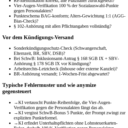
Re-Identifikation korrekt, alle Platzhalter zurückgesetzt?
Vier-Augen-Verifikation 100 % der Sozialauswahl-Punkte
gegen Personalakten?
Punkteschema BAG-konform; Alters-Gewichtung 1:1 (AGG-
Bias-Check)?
§ 102-Anhörung mit allen Pflichtangaben vollständig?
Vor dem Kündigungs-Versand
Sonderkündigungsschutz-Check (Schwangerschaft,
Elternzeit, BR, SBV, DSB)?
Bei SchwB: Inklusionsamt-Antrag § 168 SGB IX + SBV-
Anhörung § 178 SGB IX vor Kündigung?
Arbeitsrechts-Letztcheck (Inhouse oder externe Kanzlei)?
BR-Anhörung versandt; 1-Wochen-Frist abgewartet?
Typische Fehlermuster und wie anymize
gegensteuert
→
KI vertauscht Punkte-Reihenfolge, die Vier-Augen-
Verifikation gegen die Personalakten fängt das ab.
→
KI vergisst SchwB-Bonus 5 Punkte, der Prompt zwingt zur
expliziten Punkteformel.
→
KI erfindet Unterhaltspflichten ohne Lohnsteuerkarten-