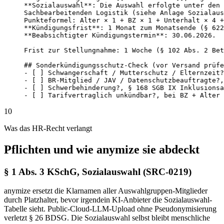
**Sozialauswahl**: Die Auswahl erfolgte unter den 
Sachbearbeitenden Logistik (siehe Anlage Sozialaus
Punkteformel: Alter × 1 + BZ × 1 + Unterhalt × 4 +
**Kündigungsfrist**: 1 Monat zum Monatsende (§ 622
**Beabsichtigter Kündigungstermin**: 30.06.2026.

Frist zur Stellungnahme: 1 Woche (§ 102 Abs. 2 Bet
## Sonderkündigungsschutz-Check (vor Versand prüfe
- [ ] Schwangerschaft / Mutterschutz / Elternzeit?
- [ ] BR-Mitglied / JAV / Datenschutzbeauftragte?,
- [ ] Schwerbehinderung?, § 168 SGB IX Inklusionsa
- [ ] Tarifvertraglich unkündbar?, bei BZ + Alter 
10
Was das HR-Recht verlangt
Pflichten und wie anymize sie abdeckt
§ 1 Abs. 3 KSchG, Sozialauswahl (SRC-0219)
anymize ersetzt die Klarnamen aller Auswahlgruppen-Mitglieder
durch Platzhalter, bevor irgendein KI-Anbieter die Sozialauswahl-
Tabelle sieht. Public-Cloud-LLM-Upload ohne Pseudonymisierung
verletzt § 26 BDSG. Die Sozialauswahl selbst bleibt menschliche