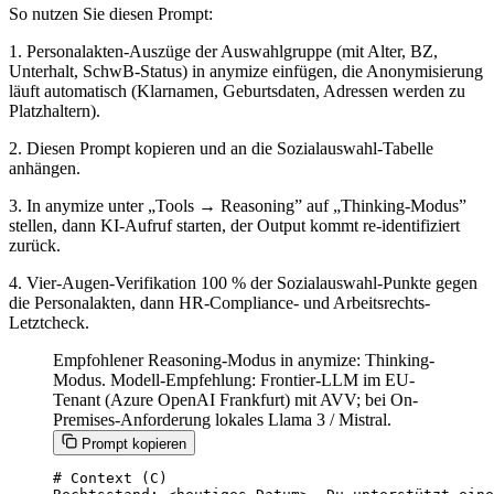
So nutzen Sie diesen Prompt:
1. Personalakten-Auszüge der Auswahlgruppe (mit Alter, BZ,
Unterhalt, SchwB-Status) in anymize einfügen, die Anonymisierung
läuft automatisch (Klarnamen, Geburtsdaten, Adressen werden zu
Platzhaltern).
2. Diesen Prompt kopieren und an die Sozialauswahl-Tabelle
anhängen.
3. In anymize unter „Tools → Reasoning” auf „Thinking-Modus”
stellen, dann KI-Aufruf starten, der Output kommt re-identifiziert
zurück.
4. Vier-Augen-Verifikation 100 % der Sozialauswahl-Punkte gegen
die Personalakten, dann HR-Compliance- und Arbeitsrechts-
Letztcheck.
Empfohlener Reasoning-Modus in anymize: Thinking-
Modus. Modell-Empfehlung: Frontier-LLM im EU-
Tenant (Azure OpenAI Frankfurt) mit AVV; bei On-
Premises-Anforderung lokales Llama 3 / Mistral.
Prompt kopieren
# Context (C)
