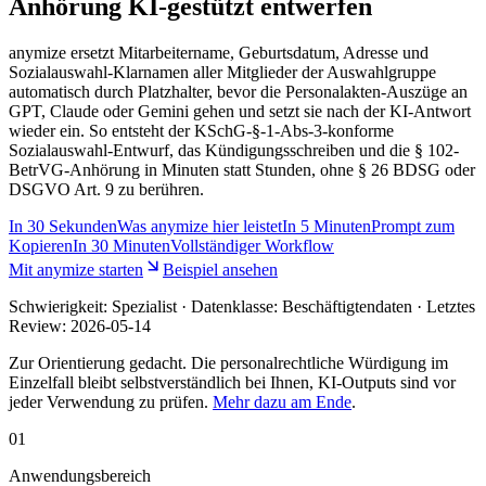
Anhörung KI-gestützt entwerfen
anymize ersetzt Mitarbeitername, Geburtsdatum, Adresse und
Sozialauswahl-Klarnamen aller Mitglieder der Auswahlgruppe
automatisch durch Platzhalter, bevor die Personalakten-Auszüge an
GPT, Claude oder Gemini gehen und setzt sie nach der KI-Antwort
wieder ein. So entsteht der KSchG-§-1-Abs-3-konforme
Sozialauswahl-Entwurf, das Kündigungsschreiben und die § 102-
BetrVG-Anhörung in Minuten statt Stunden, ohne § 26 BDSG oder
DSGVO Art. 9 zu berühren.
In
30 Sekunden
Was anymize hier leistet
In
5 Minuten
Prompt zum
Kopieren
In
30 Minuten
Vollständiger Workflow
Mit anymize starten
Beispiel ansehen
Schwierigkeit:
Spezialist
· Datenklasse: Beschäftigtendaten · Letztes
Review:
2026-05-14
Zur Orientierung gedacht. Die personalrechtliche Würdigung im
Einzelfall bleibt selbstverständlich bei Ihnen, KI-Outputs sind vor
jeder Verwendung zu prüfen.
Mehr dazu am Ende
.
01
Anwendungsbereich