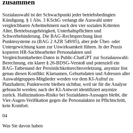
zusammen
Sozialauswahl ist der Schwachpunkt jeder betriebsbedingten
Kündigung. § 1 Abs. 3 KSchG verlangt die Auswahl unter
vergleichbaren Arbeitnehmern nach den vier sozialen Kriterien
Alter, Betriebszugehörigkeit, Unterhaltspflichten und
Schwerbehinderung. Die BAG-Rechtsprechung lässt
Punktesysteme zu (BAG 2 AZR 549/05), aber jede Über- oder
Untergewichtung kann zur Unwirksamkeit führen. In der Praxis
kopieren HR-Sachbearbeiter Personalakten und
Vergleichsmitarbeiter-Daten in Public-ChatGPT zur Sozialauswahl-
Berechnung, ein klarer § 26-BDSG-Verstoß und potenziell ein
BAG-Tatbestand der Persönlichkeitsrechtsverletzung. anymize löst
genau diesen Konflikt: Klarnamen, Geburtsdaten und Adressen aller
Auswahlgruppen-Mitglieder werden vor dem KI-Aufruf zu
Platzhaltern; Punktewerte bleiben sichtbar, weil sie für die Analyse
gebraucht werden; nach der KI-Antwort identifiziert anymize
zurück. Halluzinations-Risiko bei Sozialdaten-Aussagen bleibt, die
Vier-Augen-Verifikation gegen die Personalakten ist Pflichtschritt,
kein Komfort.
04
Was Sie davon haben