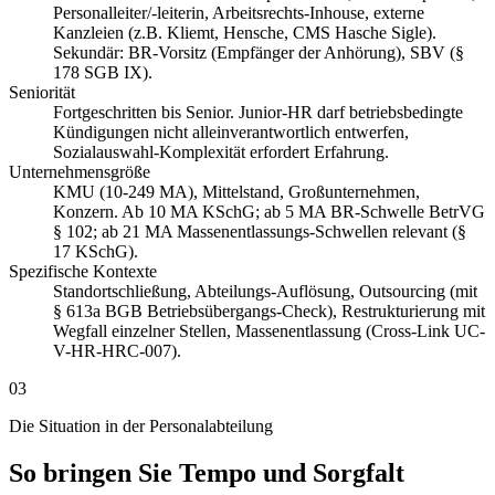
Personalleiter/-leiterin, Arbeitsrechts-Inhouse, externe
Kanzleien (z.B. Kliemt, Hensche, CMS Hasche Sigle).
Sekundär: BR-Vorsitz (Empfänger der Anhörung), SBV (§
178 SGB IX).
Seniorität
Fortgeschritten bis Senior. Junior-HR darf betriebsbedingte
Kündigungen nicht alleinverantwortlich entwerfen,
Sozialauswahl-Komplexität erfordert Erfahrung.
Unternehmensgröße
KMU (10-249 MA), Mittelstand, Großunternehmen,
Konzern. Ab 10 MA KSchG; ab 5 MA BR-Schwelle BetrVG
§ 102; ab 21 MA Massenentlassungs-Schwellen relevant (§
17 KSchG).
Spezifische Kontexte
Standortschließung, Abteilungs-Auflösung, Outsourcing (mit
§ 613a BGB Betriebsübergangs-Check), Restrukturierung mit
Wegfall einzelner Stellen, Massenentlassung (Cross-Link UC-
V-HR-HRC-007).
03
Die Situation in der Personalabteilung
So bringen Sie Tempo und Sorgfalt