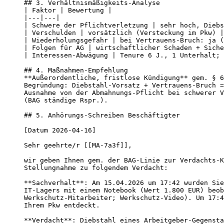
## 3. Verhältnismäßigkeits-Analyse

| Faktor | Bewertung |

|---|---|

| Schwere der Pflichtverletzung | sehr hoch, Diebs
| Verschulden | vorsätzlich (Versteckung im Pkw) |

| Wiederholungsgefahr | bei Vertrauens-Bruch: ja (
| Folgen für AG | wirtschaftlicher Schaden + Siche
| Interessen-Abwägung | Tenure 6 J., 1 Unterhalt; 
## 4. Maßnahmen-Empfehlung

**Außerordentliche, fristlose Kündigung** gem. § 6
Begründung: Diebstahl-Vorsatz + Vertrauens-Bruch =
Ausnahme von der Abmahnungs-Pflicht bei schwerer V
(BAG ständige Rspr.).

## 5. Anhörungs-Schreiben Beschäftigter

[Datum 2026-04-16]

Sehr geehrte/r [[MA-7a3f]],

wir geben Ihnen gem. der BAG-Linie zur Verdachts-K
Stellungnahme zu folgendem Verdacht:

**Sachverhalt**: Am 15.04.2026 um 17:42 wurden Sie
IT-Lagers mit einem Notebook (Wert 1.800 EUR) beob
Werkschutz-Mitarbeiter; Werkschutz-Video). Um 17:4
Ihrem Pkw entdeckt.

**Verdacht**: Diebstahl eines Arbeitgeber-Gegensta