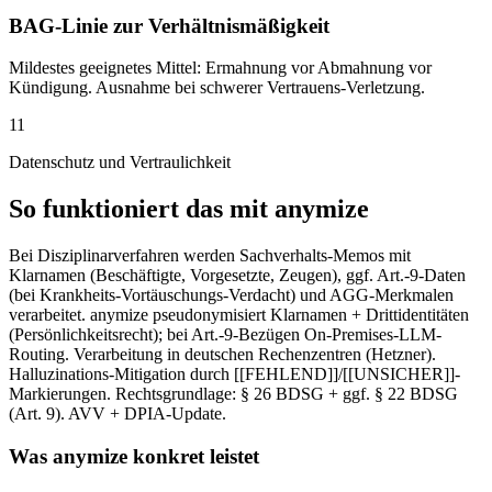
BAG-Linie zur Verhältnismäßigkeit
Mildestes geeignetes Mittel: Ermahnung vor Abmahnung vor
Kündigung. Ausnahme bei schwerer Vertrauens-Verletzung.
11
Datenschutz und Vertraulichkeit
So funktioniert das mit anymize
Bei Disziplinarverfahren werden Sachverhalts-Memos mit
Klarnamen (Beschäftigte, Vorgesetzte, Zeugen), ggf. Art.-9-Daten
(bei Krankheits-Vortäuschungs-Verdacht) und AGG-Merkmalen
verarbeitet. anymize pseudonymisiert Klarnamen + Drittidentitäten
(Persönlichkeitsrecht); bei Art.-9-Bezügen On-Premises-LLM-
Routing. Verarbeitung in deutschen Rechenzentren (Hetzner).
Halluzinations-Mitigation durch [[FEHLEND]]/[[UNSICHER]]-
Markierungen. Rechtsgrundlage: § 26 BDSG + ggf. § 22 BDSG
(Art. 9). AVV + DPIA-Update.
Was anymize konkret leistet