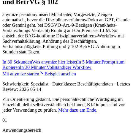
und BetrVG § 102
anymize pseudonymisiert Mitarbeiter, Vorgesetzte, Zeugen
automatisch, bevor die Disziplinarverfahrens-Doku an GPT, Claude
oder Gemini geht, bei DSGVO-Art.-9-Bezügen (Krankheits-
Vortäuschungs-Verdacht) Routing auf On-Premises-LLM. So
entsteht der BAG-konforme Disziplinarverfahrens-Workflow mit
Sachverhaltsklärung, Anhörung des Beschäftigten,
Verhältnismäßigkeits-Prüfung und § 102 BetrVG-Anhörung in
Stunden statt Tagen.
In
30 Sekunden
Was anymize hier leistet
In
5 Minuten
Prompt zum
Kopieren
In
30 Minuten
Vollständiger Workflow
Mit anymize starten
Beispiel ansehen
Schwierigkeit:
Spezialist
· Datenklasse: Beschäftigtendaten · Letztes
Review:
2026-05-14
Zur Orientierung gedacht. Die personalrechtliche Würdigung im
Einzelfall bleibt selbstverständlich bei Ihnen, KI-Outputs sind vor
jeder Verwendung zu prüfen.
Mehr dazu am Ende
.
01
Anwendungsbereich