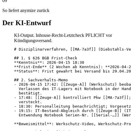
09
So liefert anymize zurück
Der KI-Entwurf
KI-Output. Inhouse-Recht-Letztcheck PFLICHT vor
Kündigungsversand.
# Disziplinarverfahren, [[MA-7a3f]] (Diebstahls-Ve
## 1. § 626 BGB Frist-Check

**Kenntnis**: 2026-04-15 18:30

**Frist-Ende** (2 Wochen ab Kenntnis): **2026-04-2
**Status**: Frist gewahrt bei Versand bis 29.04.20
## 2. Sachverhalts-Memo

- 2026-04-15 17:42: [[Zeuge-A]] (Werkschutz) beoba
  Verlassen des IT-Lagers mit Notebook in der Hand
  bestätigt.

- 17:48: [[Zeuge-A]] kontrolliert Pkw [[MA-7a3f]];
  versteckt.

- 18:30: Personalleitung benachrichtigt; Vorgesetz
- 19:15: IT-Bestand-Abgleich durch [[Zeuge-B]] (IT
  Entwendung Notebook Serien-Nr. [[Serial-…]] (Wer
**Beweismittel**: Werkschutz-Video, Werkschutz-Pro