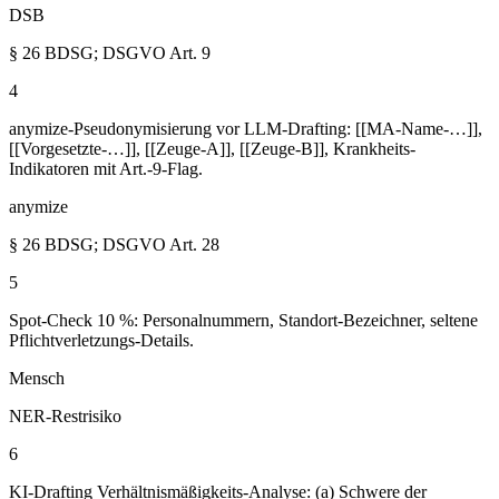
DSB
§ 26 BDSG; DSGVO Art. 9
4
anymize-Pseudonymisierung vor LLM-Drafting: [[MA-Name-…]],
[[Vorgesetzte-…]], [[Zeuge-A]], [[Zeuge-B]], Krankheits-
Indikatoren mit Art.-9-Flag.
anymize
§ 26 BDSG; DSGVO Art. 28
5
Spot-Check 10 %: Personalnummern, Standort-Bezeichner, seltene
Pflichtverletzungs-Details.
Mensch
NER-Restrisiko
6
KI-Drafting Verhältnismäßigkeits-Analyse: (a) Schwere der