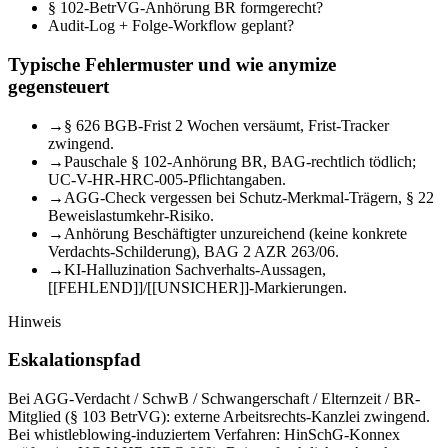
§ 102-BetrVG-Anhörung BR formgerecht?
Audit-Log + Folge-Workflow geplant?
Typische Fehlermuster und wie anymize
gegensteuert
→
§ 626 BGB-Frist 2 Wochen versäumt, Frist-Tracker
zwingend.
→
Pauschale § 102-Anhörung BR, BAG-rechtlich tödlich;
UC-V-HR-HRC-005-Pflichtangaben.
→
AGG-Check vergessen bei Schutz-Merkmal-Trägern, § 22
Beweislastumkehr-Risiko.
→
Anhörung Beschäftigter unzureichend (keine konkrete
Verdachts-Schilderung), BAG 2 AZR 263/06.
→
KI-Halluzination Sachverhalts-Aussagen,
[[FEHLEND]]/[[UNSICHER]]-Markierungen.
Hinweis
Eskalationspfad
Bei AGG-Verdacht / SchwB / Schwangerschaft / Elternzeit / BR-
Mitglied (§ 103 BetrVG): externe Arbeitsrechts-Kanzlei zwingend.
Bei whistleblowing-induziertem Verfahren: HinSchG-Konnex