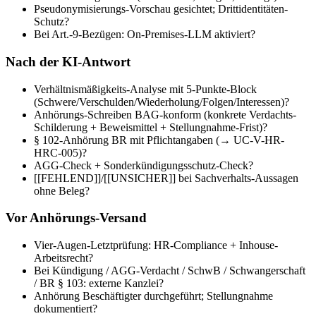
Pseudonymisierungs-Vorschau gesichtet; Drittidentitäten-
Schutz?
Bei Art.-9-Bezügen: On-Premises-LLM aktiviert?
Nach der KI-Antwort
Verhältnismäßigkeits-Analyse mit 5-Punkte-Block
(Schwere/Verschulden/Wiederholung/Folgen/Interessen)?
Anhörungs-Schreiben BAG-konform (konkrete Verdachts-
Schilderung + Beweismittel + Stellungnahme-Frist)?
§ 102-Anhörung BR mit Pflichtangaben (→ UC-V-HR-
HRC-005)?
AGG-Check + Sonderkündigungsschutz-Check?
[[FEHLEND]]/[[UNSICHER]] bei Sachverhalts-Aussagen
ohne Beleg?
Vor Anhörungs-Versand
Vier-Augen-Letztprüfung: HR-Compliance + Inhouse-
Arbeitsrecht?
Bei Kündigung / AGG-Verdacht / SchwB / Schwangerschaft
/ BR § 103: externe Kanzlei?
Anhörung Beschäftigter durchgeführt; Stellungnahme
dokumentiert?