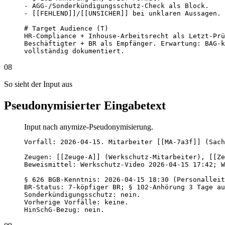
- AGG-/Sonderkündigungsschutz-Check als Block.

- [[FEHLEND]]/[[UNSICHER]] bei unklaren Aussagen.

# Target Audience (T)

HR-Compliance + Inhouse-Arbeitsrecht als Letzt-Prü
Beschäftigter + BR als Empfänger. Erwartung: BAG-k
vollständig dokumentiert.
08
So sieht der Input aus
Pseudonymisierter Eingabetext
Input nach anymize-Pseudonymisierung.
Vorfall: 2026-04-15. Mitarbeiter [[MA-7a3f]] (Sach
Zeugen: [[Zeuge-A]] (Werkschutz-Mitarbeiter), [[Ze
Beweismittel: Werkschutz-Video 2026-04-15 17:42; W
§ 626 BGB-Kenntnis: 2026-04-15 18:30 (Personalleit
BR-Status: 7-köpfiger BR; § 102-Anhörung 3 Tage au
Sonderkündigungsschutz: nein.

Vorherige Vorfälle: keine.

HinSchG-Bezug: nein.