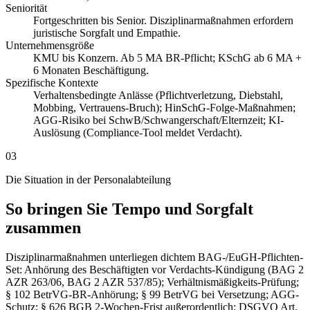
Seniorität
Fortgeschritten bis Senior. Disziplinarmaßnahmen erfordern
juristische Sorgfalt und Empathie.
Unternehmensgröße
KMU bis Konzern. Ab 5 MA BR-Pflicht; KSchG ab 6 MA +
6 Monaten Beschäftigung.
Spezifische Kontexte
Verhaltensbedingte Anlässe (Pflichtverletzung, Diebstahl,
Mobbing, Vertrauens-Bruch); HinSchG-Folge-Maßnahmen;
AGG-Risiko bei SchwB/Schwangerschaft/Elternzeit; KI-
Auslösung (Compliance-Tool meldet Verdacht).
03
Die Situation in der Personalabteilung
So bringen Sie Tempo und Sorgfalt
zusammen
Disziplinarmaßnahmen unterliegen dichtem BAG-/EuGH-Pflichten-
Set: Anhörung des Beschäftigten vor Verdachts-Kündigung (BAG 2
AZR 263/06, BAG 2 AZR 537/85); Verhältnismäßigkeits-Prüfung;
§ 102 BetrVG-BR-Anhörung; § 99 BetrVG bei Versetzung; AGG-
Schutz; § 626 BGB 2-Wochen-Frist außerordentlich; DSGVO Art.