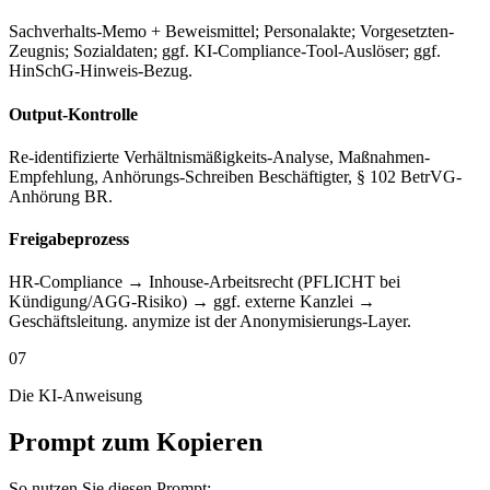
Sachverhalts-Memo + Beweismittel; Personalakte; Vorgesetzten-
Zeugnis; Sozialdaten; ggf. KI-Compliance-Tool-Auslöser; ggf.
HinSchG-Hinweis-Bezug.
Output-Kontrolle
Re-identifizierte Verhältnismäßigkeits-Analyse, Maßnahmen-
Empfehlung, Anhörungs-Schreiben Beschäftigter, § 102 BetrVG-
Anhörung BR.
Freigabeprozess
HR-Compliance → Inhouse-Arbeitsrecht (PFLICHT bei
Kündigung/AGG-Risiko) → ggf. externe Kanzlei →
Geschäftsleitung. anymize ist der Anonymisierungs-Layer.
07
Die KI-Anweisung
Prompt zum Kopieren
So nutzen Sie diesen Prompt: