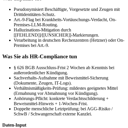
Pseudonymisiert Beschäftigte, Vorgesetzte und Zeugen mit
Drittidentitäten-Schutz.
Art.-9-Flag bei Krankheits-Vortäuschungs-Verdacht, On-
Premises-LLM-Routing.
Halluzinations-Mitigation durch
[[FEHLEND]]/[[UNSICHER]]-Markierungen.
Verarbeitung in deutschen Rechenzentren (Hetzner) oder On-
Premises bei Art.-9.
Was Sie als HR-Compliance tun
§ 626 BGB Ausschluss-Frist 2 Wochen ab Kenntnis bei
außerordentlicher Kündigung.
Sachverhalts-Aufnahme mit Beweismittel-Sicherung
(Dokumente, Zeugen, IT-Logs).
Verhältnismäßigkeits-Prüfung: mildestes geeignetes Mittel
(Ermahnung vor Abmahnung vor Kündigung).
Anhörungs-Pflicht: konkrete Verdachtsschilderung +
Beweismittel-Hinweis + 1-Wochen-Frist.
Doppelte menschliche Letztprüfung; bei AGG-Risiko /
SchwB / Schwangerschaft externe Kanzlei.
Daten-Input