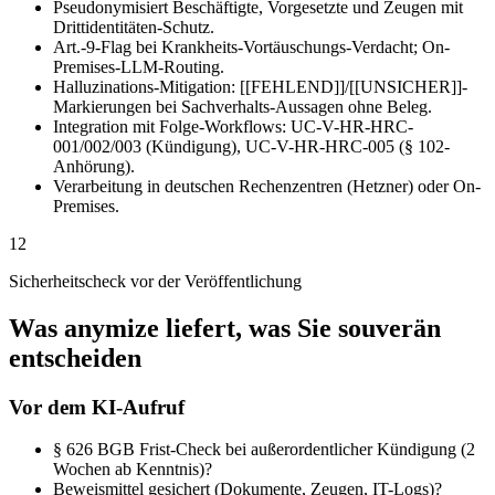
Pseudonymisiert Beschäftigte, Vorgesetzte und Zeugen mit
Drittidentitäten-Schutz.
Art.-9-Flag bei Krankheits-Vortäuschungs-Verdacht; On-
Premises-LLM-Routing.
Halluzinations-Mitigation: [[FEHLEND]]/[[UNSICHER]]-
Markierungen bei Sachverhalts-Aussagen ohne Beleg.
Integration mit Folge-Workflows: UC-V-HR-HRC-
001/002/003 (Kündigung), UC-V-HR-HRC-005 (§ 102-
Anhörung).
Verarbeitung in deutschen Rechenzentren (Hetzner) oder On-
Premises.
12
Sicherheitscheck vor der Veröffentlichung
Was anymize liefert, was Sie souverän
entscheiden
Vor dem KI-Aufruf
§ 626 BGB Frist-Check bei außerordentlicher Kündigung (2
Wochen ab Kenntnis)?
Beweismittel gesichert (Dokumente, Zeugen, IT-Logs)?