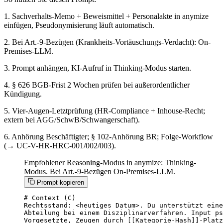
1. Sachverhalts-Memo + Beweismittel + Personalakte in anymize
einfügen, Pseudonymisierung läuft automatisch.
2. Bei Art.-9-Bezügen (Krankheits-Vortäuschungs-Verdacht): On-
Premises-LLM.
3. Prompt anhängen, KI-Aufruf in Thinking-Modus starten.
4. § 626 BGB-Frist 2 Wochen prüfen bei außerordentlicher
Kündigung.
5. Vier-Augen-Letztprüfung (HR-Compliance + Inhouse-Recht;
extern bei AGG/SchwB/Schwangerschaft).
6. Anhörung Beschäftigter; § 102-Anhörung BR; Folge-Workflow
(→ UC-V-HR-HRC-001/002/003).
Empfohlener Reasoning-Modus in anymize: Thinking-
Modus. Bei Art.-9-Bezügen On-Premises-LLM.
Prompt kopieren
# Context (C)

Rechtsstand: <heutiges Datum>. Du unterstützt eine
Abteilung bei einem Disziplinarverfahren. Input ps
Vorgesetzte, Zeugen durch [[Kategorie-Hash]]-Platz