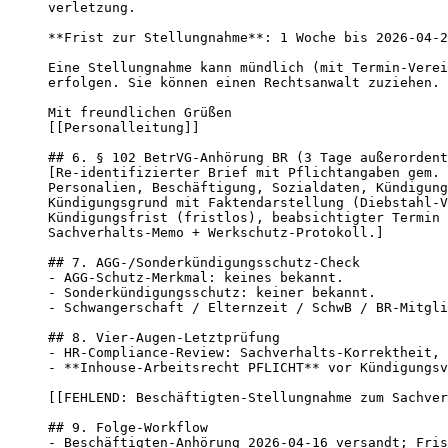
verletzung.

**Frist zur Stellungnahme**: 1 Woche bis 2026-04-2
Eine Stellungnahme kann mündlich (mit Termin-Verei
erfolgen. Sie können einen Rechtsanwalt zuziehen.

Mit freundlichen Grüßen

[[Personalleitung]]

## 6. § 102 BetrVG-Anhörung BR (3 Tage außerordent
[Re-identifizierter Brief mit Pflichtangaben gem. 
Personalien, Beschäftigung, Sozialdaten, Kündigung
Kündigungsgrund mit Faktendarstellung (Diebstahl-V
Kündigungsfrist (fristlos), beabsichtigter Termin 
Sachverhalts-Memo + Werkschutz-Protokoll.]

## 7. AGG-/Sonderkündigungsschutz-Check

- AGG-Schutz-Merkmal: keines bekannt.

- Sonderkündigungsschutz: keiner bekannt.

- Schwangerschaft / Elternzeit / SchwB / BR-Mitgli
## 8. Vier-Augen-Letztprüfung

- HR-Compliance-Review: Sachverhalts-Korrektheit, 
- **Inhouse-Arbeitsrecht PFLICHT** vor Kündigungsv
[[FEHLEND: Beschäftigten-Stellungnahme zum Sachver
## 9. Folge-Workflow

- Beschäftigten-Anhörung 2026-04-16 versandt; Fris