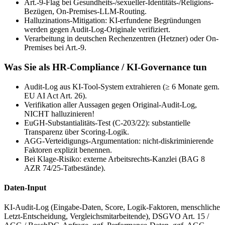
Art.-9-Flag bei Gesundheits-/sexueller-Identitäts-/Religions-
Bezügen, On-Premises-LLM-Routing.
Halluzinations-Mitigation: KI-erfundene Begründungen
werden gegen Audit-Log-Originale verifiziert.
Verarbeitung in deutschen Rechenzentren (Hetzner) oder On-
Premises bei Art.-9.
Was Sie als HR-Compliance / KI-Governance tun
Audit-Log aus KI-Tool-System extrahieren (≥ 6 Monate gem.
EU AI Act Art. 26).
Verifikation aller Aussagen gegen Original-Audit-Log,
NICHT halluzinieren!
EuGH-Substantialitäts-Test (C-203/22): substantielle
Transparenz über Scoring-Logik.
AGG-Verteidigungs-Argumentation: nicht-diskriminierende
Faktoren explizit benennen.
Bei Klage-Risiko: externe Arbeitsrechts-Kanzlei (BAG 8
AZR 74/25-Tatbestände).
Daten-Input
KI-Audit-Log (Eingabe-Daten, Score, Logik-Faktoren, menschliche
Letzt-Entscheidung, Vergleichsmitarbeitende), DSGVO Art. 15 /