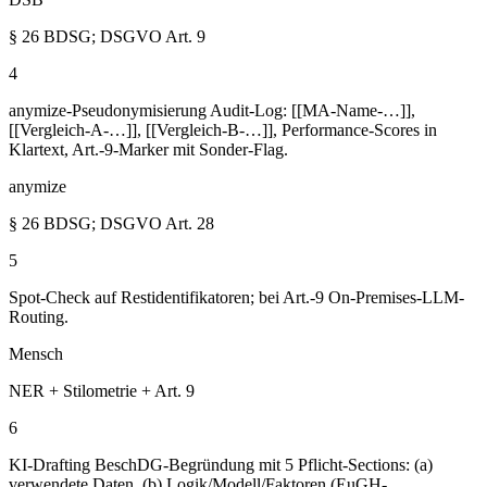
§ 26 BDSG; DSGVO Art. 9
4
anymize-Pseudonymisierung Audit-Log: [[MA-Name-…]],
[[Vergleich-A-…]], [[Vergleich-B-…]], Performance-Scores in
Klartext, Art.-9-Marker mit Sonder-Flag.
anymize
§ 26 BDSG; DSGVO Art. 28
5
Spot-Check auf Restidentifikatoren; bei Art.-9 On-Premises-LLM-
Routing.
Mensch
NER + Stilometrie + Art. 9
6
KI-Drafting BeschDG-Begründung mit 5 Pflicht-Sections: (a)
verwendete Daten, (b) Logik/Modell/Faktoren (EuGH-