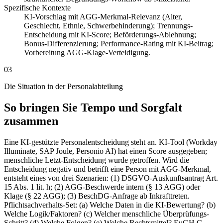
Spezifische Kontexte
KI-Vorschlag mit AGG-Merkmal-Relevanz (Alter,
Geschlecht, Ethnie, Schwerbehinderung); Trennungs-
Entscheidung mit KI-Score; Beförderungs-Ablehnung;
Bonus-Differenzierung; Performance-Rating mit KI-Beitrag;
Vorbereitung AGG-Klage-Verteidigung.
03
Die Situation in der Personalabteilung
So bringen Sie Tempo und Sorgfalt
zusammen
Eine KI-gestützte Personalentscheidung steht an. KI-Tool (Workday
Illuminate, SAP Joule, Personio AI) hat einen Score ausgegeben;
menschliche Letzt-Entscheidung wurde getroffen. Wird die
Entscheidung negativ und betrifft eine Person mit AGG-Merkmal,
entsteht eines von drei Szenarien: (1) DSGVO-Auskunftsantrag Art.
15 Abs. 1 lit. h; (2) AGG-Beschwerde intern (§ 13 AGG) oder
Klage (§ 22 AGG); (3) BeschDG-Anfrage ab Inkrafttreten.
Pflichtsachverhalts-Set: (a) Welche Daten in die KI-Bewertung? (b)
Welche Logik/Faktoren? (c) Welcher menschliche Überprüfungs-
Schritt? (d) Welche Folgen? (e) Welche Rechtsmittel? EuGH C-