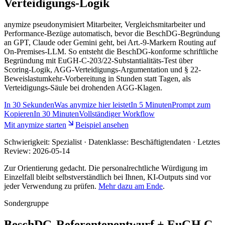
Verteidigungs-Logik
anymize pseudonymisiert Mitarbeiter, Vergleichsmitarbeiter und
Performance-Bezüge automatisch, bevor die BeschDG-Begründung
an GPT, Claude oder Gemini geht, bei Art.-9-Markern Routing auf
On-Premises-LLM. So entsteht die BeschDG-konforme schriftliche
Begründung mit EuGH-C-203/22-Substantialitäts-Test über
Scoring-Logik, AGG-Verteidigungs-Argumentation und § 22-
Beweislastumkehr-Vorbereitung in Stunden statt Tagen, als
Verteidigungs-Säule bei drohenden AGG-Klagen.
In
30 Sekunden
Was anymize hier leistet
In
5 Minuten
Prompt zum
Kopieren
In
30 Minuten
Vollständiger Workflow
Mit anymize starten
Beispiel ansehen
Schwierigkeit:
Spezialist
· Datenklasse: Beschäftigtendaten · Letztes
Review:
2026-05-14
Zur Orientierung gedacht. Die personalrechtliche Würdigung im
Einzelfall bleibt selbstverständlich bei Ihnen, KI-Outputs sind vor
jeder Verwendung zu prüfen.
Mehr dazu am Ende
.
Sondergruppe
BeschDG-Referentenentwurf + EuGH C-