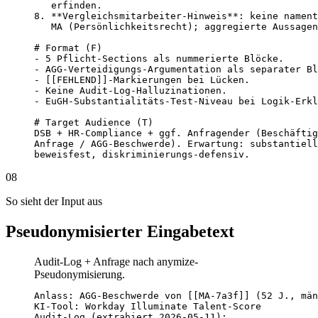
   erfinden.

8. **Vergleichsmitarbeiter-Hinweis**: keine nament
   MA (Persönlichkeitsrecht); aggregierte Aussagen
# Format (F)

- 5 Pflicht-Sections als nummerierte Blöcke.

- AGG-Verteidigungs-Argumentation als separater Bl
- [[FEHLEND]]-Markierungen bei Lücken.

- Keine Audit-Log-Halluzinationen.

- EuGH-Substantialitäts-Test-Niveau bei Logik-Erkl
# Target Audience (T)

DSB + HR-Compliance + ggf. Anfragender (Beschäftig
Anfrage / AGG-Beschwerde). Erwartung: substantiell
beweisfest, diskriminierungs-defensiv.
08
So sieht der Input aus
Pseudonymisierter Eingabetext
Audit-Log + Anfrage nach anymize-
Pseudonymisierung.
Anlass: AGG-Beschwerde von [[MA-7a3f]] (52 J., män
KI-Tool: Workday Illuminate Talent-Score

Audit-Log (extrahiert 2026-05-11):
