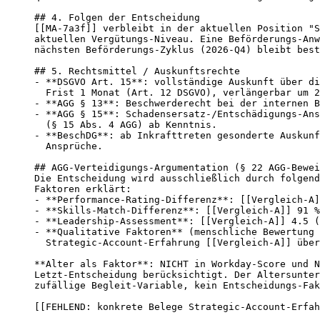
## 4. Folgen der Entscheidung

[[MA-7a3f]] verbleibt in der aktuellen Position "S
aktuellen Vergütungs-Niveau. Eine Beförderungs-Anw
nächsten Beförderungs-Zyklus (2026-Q4) bleibt best
## 5. Rechtsmittel / Auskunftsrechte

- **DSGVO Art. 15**: vollständige Auskunft über di
  Frist 1 Monat (Art. 12 DSGVO), verlängerbar um 2
- **AGG § 13**: Beschwerderecht bei der internen B
- **AGG § 15**: Schadensersatz-/Entschädigungs-Ans
  (§ 15 Abs. 4 AGG) ab Kenntnis.

- **BeschDG**: ab Inkrafttreten gesonderte Auskunf
  Ansprüche.

## AGG-Verteidigungs-Argumentation (§ 22 AGG-Bewei
Die Entscheidung wird ausschließlich durch folgend
Faktoren erklärt:

- **Performance-Rating-Differenz**: [[Vergleich-A]
- **Skills-Match-Differenz**: [[Vergleich-A]] 91 %
- **Leadership-Assessment**: [[Vergleich-A]] 4.5 (
- **Qualitative Faktoren** (menschliche Bewertung 
  Strategic-Account-Erfahrung [[Vergleich-A]] über
**Alter als Faktor**: NICHT in Workday-Score und N
Letzt-Entscheidung berücksichtigt. Der Altersunter
zufällige Begleit-Variable, kein Entscheidungs-Fak
[[FEHLEND: konkrete Belege Strategic-Account-Erfah