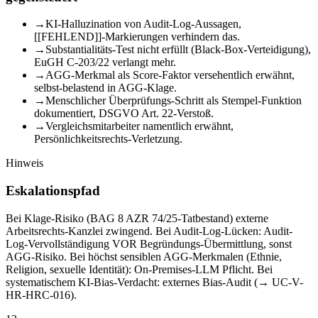
→
KI-Halluzination von Audit-Log-Aussagen,
[[FEHLEND]]-Markierungen verhindern das.
→
Substantialitäts-Test nicht erfüllt (Black-Box-Verteidigung),
EuGH C-203/22 verlangt mehr.
→
AGG-Merkmal als Score-Faktor versehentlich erwähnt,
selbst-belastend in AGG-Klage.
→
Menschlicher Überprüfungs-Schritt als Stempel-Funktion
dokumentiert, DSGVO Art. 22-Verstoß.
→
Vergleichsmitarbeiter namentlich erwähnt,
Persönlichkeitsrechts-Verletzung.
Hinweis
Eskalationspfad
Bei Klage-Risiko (BAG 8 AZR 74/25-Tatbestand) externe
Arbeitsrechts-Kanzlei zwingend. Bei Audit-Log-Lücken: Audit-
Log-Vervollständigung VOR Begründungs-Übermittlung, sonst
AGG-Risiko. Bei höchst sensiblen AGG-Merkmalen (Ethnie,
Religion, sexuelle Identität): On-Premises-LLM Pflicht. Bei
systematischem KI-Bias-Verdacht: externes Bias-Audit (→ UC-V-
HR-HRC-016).