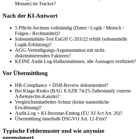
Monate) im Tracker?
Nach der KI-Antwort
5 Pflicht-Sections vollständig (Daten / Logik / Mensch /
Folgen / Rechtsmittel)?
Substantialitäts-Test EuGH C-203/22 erfüllt (substantielle
Logik-Erklärung)?
AGG-Verteidigungs-Argumentation mit nicht-
diskriminierenden Faktoren?
KEINE Audit-Log-Halluzinationen, alle Aussagen verifiziert?
Vor Übermittlung
HR-Compliance + DSB-Review dokumentiert?
Bei Klage-Risiko (BAG 8 AZR 74/25-Tatbestand): externe
Arbeitsrechts-Kanzlei?
Vergleichsmitarbeiter-Schutz (keine namentliche
Erwähnung)?
Audit-Log + KI-Inventar-Eintrag (EU AI Act Art. 26)?
Übermittlung innerhalb DSGVO Art. 12-Frist?
Typische Fehlermuster und wie anymize
gegensteuert