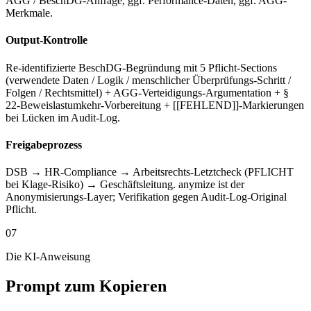
AGG / BeschDG-Anfrage, ggf. Performance-Daten, ggf. AGG-
Merkmale.
Output-Kontrolle
Re-identifizierte BeschDG-Begründung mit 5 Pflicht-Sections
(verwendete Daten / Logik / menschlicher Überprüfungs-Schritt /
Folgen / Rechtsmittel) + AGG-Verteidigungs-Argumentation + §
22-Beweislastumkehr-Vorbereitung + [[FEHLEND]]-Markierungen
bei Lücken im Audit-Log.
Freigabeprozess
DSB → HR-Compliance → Arbeitsrechts-Letztcheck (PFLICHT
bei Klage-Risiko) → Geschäftsleitung. anymize ist der
Anonymisierungs-Layer; Verifikation gegen Audit-Log-Original
Pflicht.
07
Die KI-Anweisung
Prompt zum Kopieren