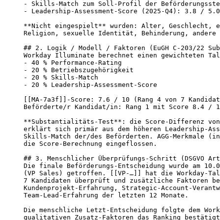
- Skills-Match zum Soll-Profil der Beförderungsste
- Leadership-Assessment-Score (2025-Q4): 3.8 / 5.0

**Nicht eingespielt** wurden: Alter, Geschlecht, e
Religion, sexuelle Identität, Behinderung, andere 
## 2. Logik / Modell / Faktoren (EuGH C-203/22 Sub
Workday Illuminate berechnet einen gewichteten Tal
- 40 % Performance-Rating

- 20 % Betriebszugehörigkeit

- 20 % Skills-Match

- 20 % Leadership-Assessment-Score

[[MA-7a3f]]-Score: 7.6 / 10 (Rang 4 von 7 Kandidat
Beförderte/r Kandidat/in: Rang 1 mit Score 8.4 / 1
**Substantialitäts-Test**: die Score-Differenz von
erklärt sich primär aus dem höheren Leadership-Ass
Skills-Match der/des Beförderten. AGG-Merkmale (in
die Score-Berechnung eingeflossen.

## 3. Menschlicher Überprüfungs-Schritt (DSGVO Art
Die finale Beförderungs-Entscheidung wurde am 10.0
(VP Sales) getroffen. [[VP-…]] hat die Workday-Tal
7 Kandidaten überprüft und zusätzliche Faktoren be
Kundenprojekt-Erfahrung, Strategic-Account-Verantw
Team-Lead-Erfahrung der letzten 12 Monate.

Die menschliche Letzt-Entscheidung folgte dem Work
qualitativen Zusatz-Faktoren das Ranking bestätigt