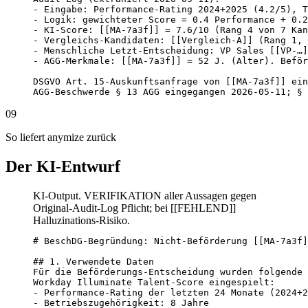
- Eingabe: Performance-Rating 2024+2025 (4.2/5), T
- Logik: gewichteter Score = 0.4 Performance + 0.2
- KI-Score: [[MA-7a3f]] = 7.6/10 (Rang 4 von 7 Kan
- Vergleichs-Kandidaten: [[Vergleich-A]] (Rang 1, 
- Menschliche Letzt-Entscheidung: VP Sales [[VP-…]
- AGG-Merkmale: [[MA-7a3f]] = 52 J. (Alter). Beför
DSGVO Art. 15-Auskunftsanfrage von [[MA-7a3f]] ein
AGG-Beschwerde § 13 AGG eingegangen 2026-05-11; § 
09
So liefert anymize zurück
Der KI-Entwurf
KI-Output. VERIFIKATION aller Aussagen gegen
Original-Audit-Log Pflicht; bei [[FEHLEND]]
Halluzinations-Risiko.
# BeschDG-Begründung: Nicht-Beförderung [[MA-7a3f]
## 1. Verwendete Daten

Für die Beförderungs-Entscheidung wurden folgende 
Workday Illuminate Talent-Score eingespielt:

- Performance-Rating der letzten 24 Monate (2024+2
- Betriebszugehörigkeit: 8 Jahre
