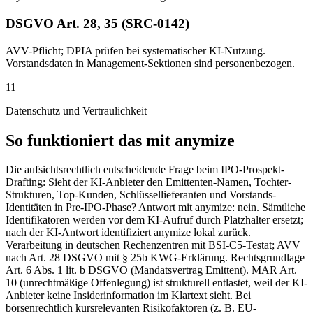
DSGVO Art. 28, 35 (SRC-0142)
AVV-Pflicht; DPIA prüfen bei systematischer KI-Nutzung.
Vorstandsdaten in Management-Sektionen sind personenbezogen.
11
Datenschutz und Vertraulichkeit
So funktioniert das mit anymize
Die aufsichtsrechtlich entscheidende Frage beim IPO-Prospekt-
Drafting: Sieht der KI-Anbieter den Emittenten-Namen, Tochter-
Strukturen, Top-Kunden, Schlüssellieferanten und Vorstands-
Identitäten in Pre-IPO-Phase? Antwort mit anymize: nein. Sämtliche
Identifikatoren werden vor dem KI-Aufruf durch Platzhalter ersetzt;
nach der KI-Antwort identifiziert anymize lokal zurück.
Verarbeitung in deutschen Rechenzentren mit BSI-C5-Testat; AVV
nach Art. 28 DSGVO mit § 25b KWG-Erklärung. Rechtsgrundlage
Art. 6 Abs. 1 lit. b DSGVO (Mandatsvertrag Emittent). MAR Art.
10 (unrechtmäßige Offenlegung) ist strukturell entlastet, weil der KI-
Anbieter keine Insiderinformation im Klartext sieht. Bei
börsenrechtlich kursrelevanten Risikofaktoren (z. B. EU-