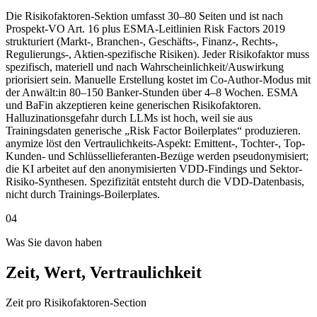
Die Risikofaktoren-Sektion umfasst 30–80 Seiten und ist nach
Prospekt-VO Art. 16 plus ESMA-Leitlinien Risk Factors 2019
strukturiert (Markt-, Branchen-, Geschäfts-, Finanz-, Rechts-,
Regulierungs-, Aktien-spezifische Risiken). Jeder Risikofaktor muss
spezifisch, materiell und nach Wahrscheinlichkeit/Auswirkung
priorisiert sein. Manuelle Erstellung kostet im Co-Author-Modus mit
der Anwält:in 80–150 Banker-Stunden über 4–8 Wochen. ESMA
und BaFin akzeptieren keine generischen Risikofaktoren.
Halluzinationsgefahr durch LLMs ist hoch, weil sie aus
Trainingsdaten generische „Risk Factor Boilerplates“ produzieren.
anymize löst den Vertraulichkeits-Aspekt: Emittent-, Tochter-, Top-
Kunden- und Schlüssellieferanten-Bezüge werden pseudonymisiert;
die KI arbeitet auf den anonymisierten VDD-Findings und Sektor-
Risiko-Synthesen. Spezifizität entsteht durch die VDD-Datenbasis,
nicht durch Trainings-Boilerplates.
04
Was Sie davon haben
Zeit, Wert, Vertraulichkeit
Zeit pro Risikofaktoren-Section