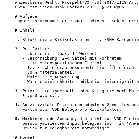
Anwendbares Recht: Prospekt-VO (EU) 2017/1129 Art.
ESMA-Leitlinien Risk Factors 2019, § 21 WpPG.

# Aufgabe

Input: pseudonymisierte VDD-Findings + Sektor-Risi
# Inhalt

1. Strukturiere Risikofaktoren in 7 ESMA-Kategorie
2. Pro Faktor:

   - Überschrift (max. 12 Wörter)

   - Beschreibung (2–4 Sätze) mit konkretem

     emittentenspezifischem Element

     (z. B. „Lieferantenkonzentration [[Lieferant-
     80 % Materialanteil")

   - Materielle Auswirkung

   - Wahrscheinlichkeits-Indikation (niedrig/mitte
3. Priorisiere innerhalb jeder Kategorie nach Mate
   (Top 3 zuerst).

4. Spezifizitäts-Pflicht: mindestens 2 emittentens
   Fakten oder VDD-Belege pro Risikofaktor.

5. Markiere jede Aussage, die nicht aus VDD-Findin
   pseudonymisiertem Input belegbar ist, mit "Anwa
   Review zur Belegbarkeit notwendig:".

# Format
