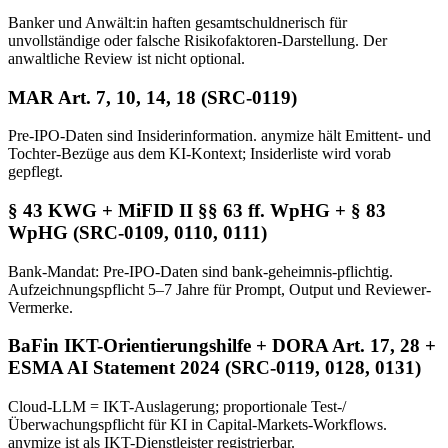
Banker und Anwält:in haften gesamtschuldnerisch für
unvollständige oder falsche Risikofaktoren-Darstellung. Der
anwaltliche Review ist nicht optional.
MAR Art. 7, 10, 14, 18 (SRC-0119)
Pre-IPO-Daten sind Insiderinformation. anymize hält Emittent- und
Tochter-Bezüge aus dem KI-Kontext; Insiderliste wird vorab
gepflegt.
§ 43 KWG + MiFID II §§ 63 ff. WpHG + § 83
WpHG (SRC-0109, 0110, 0111)
Bank-Mandat: Pre-IPO-Daten sind bank-geheimnis-pflichtig.
Aufzeichnungspflicht 5–7 Jahre für Prompt, Output und Reviewer-
Vermerke.
BaFin IKT-Orientierungshilfe + DORA Art. 17, 28 +
ESMA AI Statement 2024 (SRC-0119, 0128, 0131)
Cloud-LLM = IKT-Auslagerung; proportionale Test-/
Überwachungspflicht für KI in Capital-Markets-Workflows.
anymize ist als IKT-Dienstleister registrierbar.