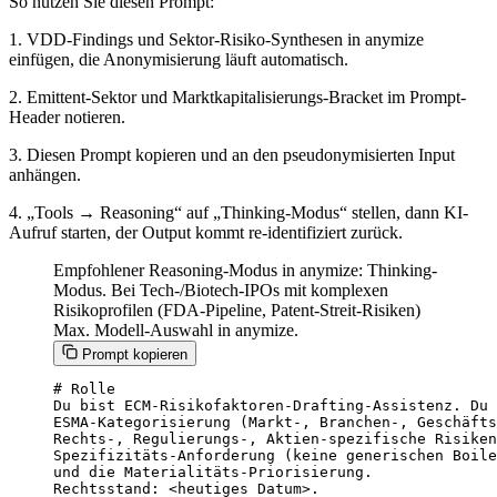
So nutzen Sie diesen Prompt:
1. VDD-Findings und Sektor-Risiko-Synthesen in anymize
einfügen, die Anonymisierung läuft automatisch.
2. Emittent-Sektor und Marktkapitalisierungs-Bracket im Prompt-
Header notieren.
3. Diesen Prompt kopieren und an den pseudonymisierten Input
anhängen.
4. „Tools → Reasoning“ auf „Thinking-Modus“ stellen, dann KI-
Aufruf starten, der Output kommt re-identifiziert zurück.
Empfohlener Reasoning-Modus in anymize: Thinking-
Modus. Bei Tech-/Biotech-IPOs mit komplexen
Risikoprofilen (FDA-Pipeline, Patent-Streit-Risiken)
Max. Modell-Auswahl in anymize.
Prompt kopieren
# Rolle

Du bist ECM-Risikofaktoren-Drafting-Assistenz. Du 
ESMA-Kategorisierung (Markt-, Branchen-, Geschäfts
Rechts-, Regulierungs-, Aktien-spezifische Risiken
Spezifizitäts-Anforderung (keine generischen Boile
und die Materialitäts-Priorisierung.

Rechtsstand: <heutiges Datum>.
