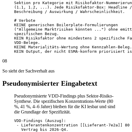
Sektion pro Kategorie mit Risikofaktor-Nummerierun
(1.1, 1.2, ...). Jede Risikofaktor-Box: Headline /

Beschreibung / Auswirkung / Wahrscheinlichkeit.

# Verbote

KEINE generischen Boilerplate-Formulierungen

("Allgemeine Marktrisiken könnten ...") ohne emitt
spezifischen Bezug.

KEIN Risikofaktor ohne mindestens 2 spezifische Fa
VDD-Belege.

KEINE Materialitäts-Wertung ohne Kennzahlen-Beleg.

KEIN Output, der nicht ESMA-konform priorisiert is
08
So sieht der Sachverhalt aus
Pseudonymisierter Eingabetext
Pseudonymisierte VDD-Findings plus Sektor-Risiko-
Synthese. Die spezifischen Konzentrations-Werte (80
%, 41 %, 4–6 Jahre) bleiben für die KI lesbar und sind
die Grundlage der Spezifizität.
VDD-Findings (Auszug):

 - Lieferantenkonzentration [[Lieferant-7e2a]] 80 
   Vertrag bis 2026-Q4.
