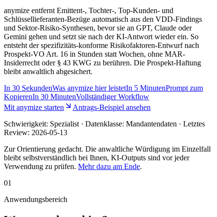
anymize entfernt Emittent-, Tochter-, Top-Kunden- und
Schlüssellieferanten-Bezüge automatisch aus den VDD-Findings
und Sektor-Risiko-Synthesen, bevor sie an GPT, Claude oder
Gemini gehen und setzt sie nach der KI-Antwort wieder ein. So
entsteht der spezifizitäts-konforme Risikofaktoren-Entwurf nach
Prospekt-VO Art. 16 in Stunden statt Wochen, ohne MAR-
Insiderrecht oder § 43 KWG zu berühren. Die Prospekt-Haftung
bleibt anwaltlich abgesichert.
In
30 Sekunden
Was anymize hier leistet
In
5 Minuten
Prompt zum
Kopieren
In
30 Minuten
Vollständiger Workflow
Mit anymize starten
Antrags-Beispiel ansehen
Schwierigkeit:
Spezialist
· Datenklasse: Mandantendaten · Letztes
Review:
2026-05-13
Zur Orientierung gedacht. Die anwaltliche Würdigung im Einzelfall
bleibt selbstverständlich bei Ihnen, KI-Outputs sind vor jeder
Verwendung zu prüfen.
Mehr dazu am Ende
.
01
Anwendungsbereich