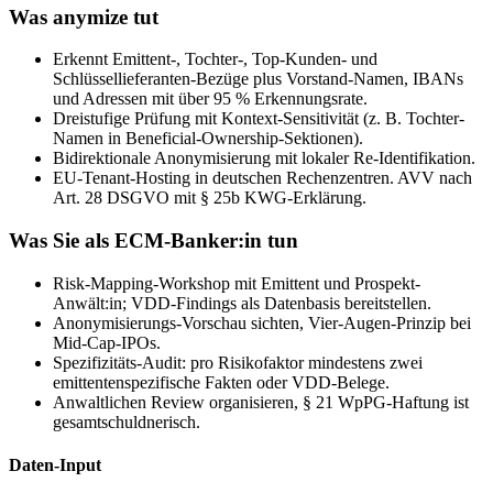
Was anymize tut
Erkennt Emittent-, Tochter-, Top-Kunden- und
Schlüssellieferanten-Bezüge plus Vorstand-Namen, IBANs
und Adressen mit über 95 % Erkennungsrate.
Dreistufige Prüfung mit Kontext-Sensitivität (z. B. Tochter-
Namen in Beneficial-Ownership-Sektionen).
Bidirektionale Anonymisierung mit lokaler Re-Identifikation.
EU-Tenant-Hosting in deutschen Rechenzentren. AVV nach
Art. 28 DSGVO mit § 25b KWG-Erklärung.
Was Sie als ECM-Banker:in tun
Risk-Mapping-Workshop mit Emittent und Prospekt-
Anwält:in; VDD-Findings als Datenbasis bereitstellen.
Anonymisierungs-Vorschau sichten, Vier-Augen-Prinzip bei
Mid-Cap-IPOs.
Spezifizitäts-Audit: pro Risikofaktor mindestens zwei
emittentenspezifische Fakten oder VDD-Belege.
Anwaltlichen Review organisieren, § 21 WpPG-Haftung ist
gesamtschuldnerisch.
Daten-Input