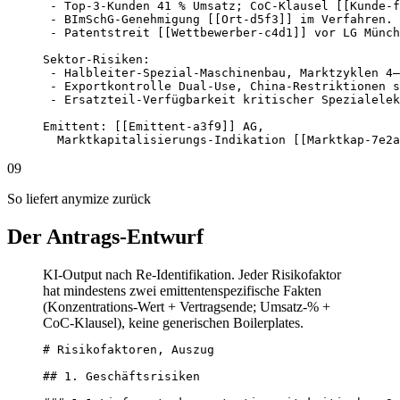
 - Top-3-Kunden 41 % Umsatz; CoC-Klausel [[Kunde-f
 - BImSchG-Genehmigung [[Ort-d5f3]] im Verfahren.

 - Patentstreit [[Wettbewerber-c4d1]] vor LG Münch
Sektor-Risiken:

 - Halbleiter-Spezial-Maschinenbau, Marktzyklen 4–
 - Exportkontrolle Dual-Use, China-Restriktionen s
 - Ersatzteil-Verfügbarkeit kritischer Spezialelek
Emittent: [[Emittent-a3f9]] AG,

  Marktkapitalisierungs-Indikation [[Marktkap-7e2a
09
So liefert anymize zurück
Der Antrags-Entwurf
KI-Output nach Re-Identifikation. Jeder Risikofaktor
hat mindestens zwei emittentenspezifische Fakten
(Konzentrations-Wert + Vertragsende; Umsatz-% +
CoC-Klausel), keine generischen Boilerplates.
# Risikofaktoren, Auszug

## 1. Geschäftsrisiken
