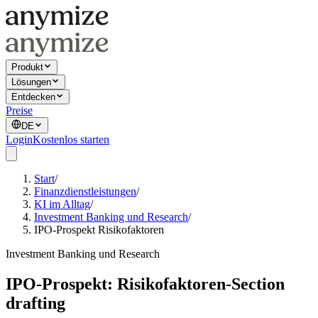
Produkt
Lösungen
Entdecken
Preise
DE
Login
Kostenlos starten
Start
/
Finanzdienstleistungen
/
KI im Alltag
/
Investment Banking und Research
/
IPO-Prospekt Risikofaktoren
Investment Banking und Research
IPO-Prospekt: Risikofaktoren-Section
drafting