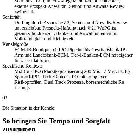
Solutions Team, Inhouse-Legal-Counsel im Emittenten,
externe Prospekt-Anwält:in. Senior- und Anwalts-Review
zwingend.
Seniorität
Drafting durch Associate/VP; Senior- und Anwalts-Review
unverzichtbar. Prospekt-Haftung nach § 21 WpPG ist
gesamtschuldnerisch, Banker und Anwält:in haften für
Vollständigkeit und Richtigkeit.
Kanzleigröße
ECM-IB-Boutique mit IPO-Pipeline bis Geschäftsbank-IB-
Arm und Landesbank-ECM. Tier-1-Banken-ECM mit eigener
Inhouse-Plattform.
Spezifische Kontexte
Mid-Cap-IPO (Marktkapitalisierung 200 Mio.–2 Mrd. EUR),
Spin-off-IPO, Tech-/Biotech-IPO mit komplexen
Risikoprofilen, Dual-Track-Prozesse, börsenrechtliche Re-
Listings.
03
Die Situation in der Kanzlei
So bringen Sie Tempo und Sorgfalt
zusammen