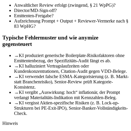
Anwaltlicher Review erfolgt (zwingend, § 21 WpPG)?
Director/MD-Sign-off?
Emittenten-Freigabe?
Aufzeichnung Prompt + Output + Reviewer-Vermerke nach §
83 WpHG?
Typische Fehlermuster und wie anymize
gegensteuert
→
KI produziert generische Boilerplate-Risikofaktoren ohne
Emittentenbezug, der Spezifizitäts-Audit fängt es ab.
→
KI halluziniert Vertragslaufzeiten oder
Kundenkonzentrationen, Citation-Audit gegen VDD-Belege.
→
KI verwendet falsche ESMA-Kategorisierung (z. B. Markt-
statt Branchenrisiko), Senior-Review prüft Kategorie-
Konsistenz.
→
KI vergibt „Auswirkung: hoch“ inflationär, der Prompt
verlangt Materialitäts-Indikation mit Kennzahlen-Beleg.
→
KI vergisst Aktien-spezifische Risiken (z. B. Lock-up-
Strukturen bei PE-Exit-IPO), Senior-Banker-Vollständigkeits-
Check.
Hinweis