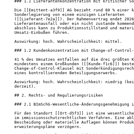
### 1.1 Lieferantenkonzentration mit kritischer So
Die [[Emittent-a3f9]] AG bezieht rund 80 % einer k
Sonderlegierung von einem einzigen Lieferanten

([[Lieferant-7e2a]]). Der Rahmenvertrag endet 2026
Lieferantenausfall oder ein nicht zustande kommend
abschluss kann zu Produktionsstillstand und materi
Umsatz-Einbußen führen.

Auswirkung: hoch. Wahrscheinlichkeit: mittel.

### 1.2 Kundenkonzentration mit Change-of-Control-
41 % des Umsatzes entfallen auf die drei größten K
mindestens einem Großkunden ([[Kunde-f1c6]]) beste
Change-of-Control-Klausel mit Sonderkündigungsrech
eines kontrollierenden Beteiligungserwerbs.

Auswirkung: hoch. Wahrscheinlichkeit: niedrig (kei
derzeit).

## 2. Rechts- und Regulierungsrisiken

### 2.1 BImSchG-Wesentliche-Änderungsgenehmigung i
Für den Standort [[Ort-d5f3]] ist eine wesentliche
im immissionsschutzrechtlichen Verfahren. Eine abl
Bescheidung oder materielle Auflagen können Produk
erweiterungspläne verzögern.
