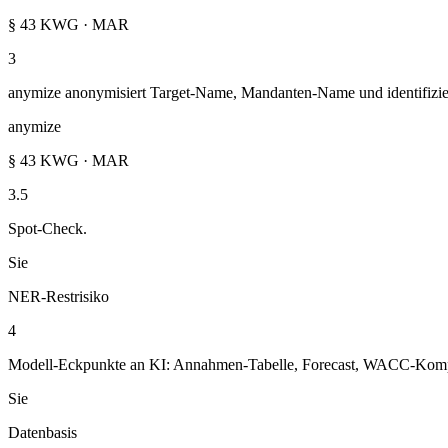
§ 43 KWG · MAR
3
anymize anonymisiert Target-Name, Mandanten-Name und identifizie
anymize
§ 43 KWG · MAR
3.5
Spot-Check.
Sie
NER-Restrisiko
4
Modell-Eckpunkte an KI: Annahmen-Tabelle, Forecast, WACC-Komp
Sie
Datenbasis