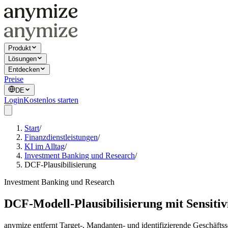
Produkt
Lösungen
Entdecken
Preise
DE
Login
Kostenlos starten
Start
/
Finanzdienstleistungen
/
KI im Alltag
/
Investment Banking und Research
/
DCF-Plausibilisierung
Investment Banking und Research
DCF-Modell-Plausibilisierung mit Sensitiv
anymize entfernt Target-, Mandanten- und identifizierende Geschäf