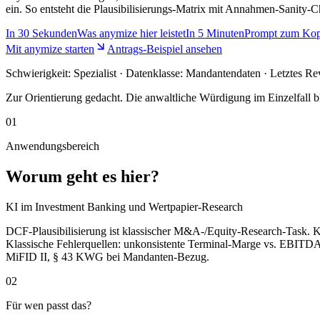
ein. So entsteht die Plausibilisierungs-Matrix mit Annahmen-Sanity
In
30 Sekunden
Was anymize hier leistet
In
5 Minuten
Prompt zum Kop
Mit anymize starten
Antrags-Beispiel ansehen
Schwierigkeit:
Spezialist
· Datenklasse: Mandantendaten · Letztes Re
Zur Orientierung gedacht. Die anwaltliche Würdigung im Einzelfall bl
01
Anwendungsbereich
Worum geht es hier?
KI im Investment Banking und Wertpapier-Research
DCF-Plausibilisierung ist klassischer M&A-/Equity-Research-Task. K
Klassische Fehlerquellen: unkonsistente Terminal-Marge vs. EBIT
MiFID II, § 43 KWG bei Mandanten-Bezug.
02
Für wen passt das?