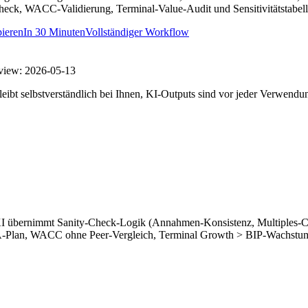
-Check, WACC-Validierung, Terminal-Value-Audit und Sensitivitätstabe
ieren
In
30 Minuten
Vollständiger Workflow
view:
2026-05-13
eibt selbstverständlich bei Ihnen, KI-Outputs sind vor jeder Verwendu
I übernimmt Sanity-Check-Logik (Annahmen-Konsistenz, Multiples-Cros
DA-Plan, WACC ohne Peer-Vergleich, Terminal Growth > BIP-Wachstum