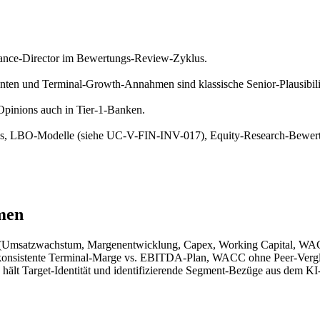
ance-Director im Bewertungs-Review-Zyklus.
n und Terminal-Growth-Annahmen sind klassische Senior-Plausibil
Opinions auch in Tier-1-Banken.
, LBO-Modelle (siehe UC-V-FIN-INV-017), Equity-Research-Bewert
men
msatzwachstum, Margenentwicklung, Capex, Working Capital, WACC, 
unkonsistente Terminal-Marge vs. EBITDA-Plan, WACC ohne Peer-Vergl
hält Target-Identität und identifizierende Segment-Bezüge aus dem KI