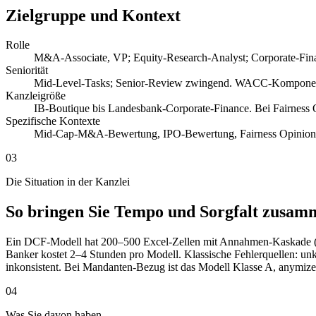
Zielgruppe und Kontext
Rolle
M&A-Associate, VP; Equity-Research-Analyst; Corporate-Fin
Seniorität
Mid-Level-Tasks; Senior-Review zwingend. WACC-Komponente
Kanzleigröße
IB-Boutique bis Landesbank-Corporate-Finance. Bei Fairness 
Spezifische Kontexte
Mid-Cap-M&A-Bewertung, IPO-Bewertung, Fairness Opinions
03
Die Situation in der Kanzlei
So bringen Sie Tempo und Sorgfalt zusam
Ein DCF-Modell hat 200–500 Excel-Zellen mit Annahmen-Kaskade (U
Banker kostet 2–4 Stunden pro Modell. Klassische Fehlerquellen: 
inkonsistent. Bei Mandanten-Bezug ist das Modell Klasse A, anymize 
04
Was Sie davon haben