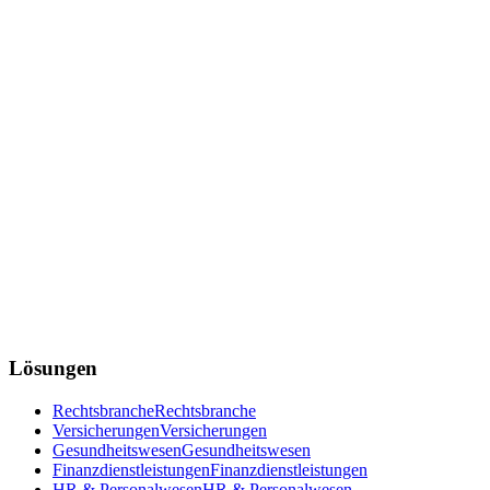
Lösungen
Rechtsbranche
Rechtsbranche
Versicherungen
Versicherungen
Gesundheitswesen
Gesundheitswesen
Finanzdienstleistungen
Finanzdienstleistungen
HR & Personalwesen
HR & Personalwesen