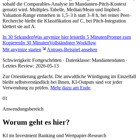
sobald die Comparables-Analyse im Mandanten-Pitch-Kontext
genutzt wird. Multiples-Tabelle, Median/Mean und Implied-
Valuation-Range entstehen in 1,5–3 h statt 3–8 h, bei reiner Peer-
Recherche bleibt die Klassifikation auf C, bei Pitch-Integration
klettert sie auf A.
In
30 Sekunden
Was anymize hier leistet
In
5 Minuten
Prompt zum
Kopieren
In
30 Minuten
Vollständiger Workflow
Mit anymize starten
Antrags-Beispiel ansehen
Schwierigkeit:
Fortgeschritten
· Datenklasse: Mandantendaten ·
Letztes Review:
2026-05-13
Zur Orientierung gedacht. Die anwaltliche Würdigung im Einzelfall
bleibt selbstverständlich bei Ihnen, KI-Outputs sind vor jeder
Verwendung zu prüfen.
Mehr dazu am Ende
.
01
Anwendungsbereich
Worum geht es hier?
KI im Investment Banking und Wertpapier-Research