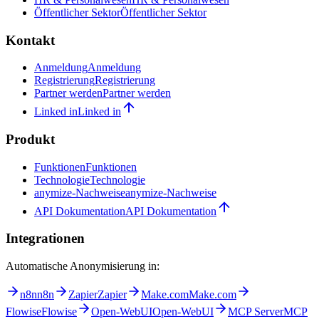
Öffentlicher Sektor
Öffentlicher Sektor
Kontakt
Anmeldung
Anmeldung
Registrierung
Registrierung
Partner werden
Partner werden
Linked in
Linked in
Produkt
Funktionen
Funktionen
Technologie
Technologie
anymize-Nachweise
anymize-Nachweise
API Dokumentation
API Dokumentation
Integrationen
Automatische Anonymisierung in:
n8n
n8n
Zapier
Zapier
Make.com
Make.com
Flowise
Flowise
Open-WebUI
Open-WebUI
MCP Server
MCP