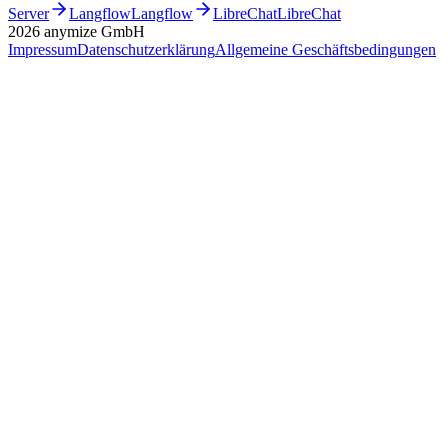
Server
Langflow
Langflow
LibreChat
LibreChat
2026
anymize GmbH
Impressum
Datenschutzerklärung
Allgemeine Geschäftsbedingungen