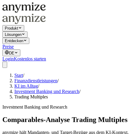
Produkt
Lösungen
Entdecken
Preise
DE
Login
Kostenlos starten
Start
/
Finanzdienstleistungen
/
KI im Alltag
/
Investment Banking und Research
/
Trading Multiples
Investment Banking und Research
Comparables-Analyse Trading Multiples
anymize hält Mandanten- und Target-Bezüge aus dem KI-Kontext,