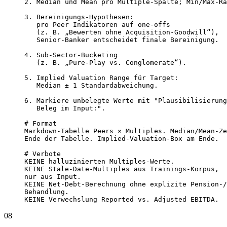
2. Median und Mean pro Multiple-Spalte; Min/Max-Ra
3. Bereinigungs-Hypothesen:

   pro Peer Indikatoren auf one-offs

   (z. B. „Bewerten ohne Acquisition-Goodwill“),

   Senior-Banker entscheidet finale Bereinigung.

4. Sub-Sector-Bucketing

   (z. B. „Pure-Play vs. Conglomerate“).

5. Implied Valuation Range für Target:

   Median ± 1 Standardabweichung.

6. Markiere unbelegte Werte mit "Plausibilisierung
   Beleg im Input:".

# Format

Markdown-Tabelle Peers × Multiples. Median/Mean-Ze
Ende der Tabelle. Implied-Valuation-Box am Ende.

# Verbote

KEINE halluzinierten Multiples-Werte.

KEINE Stale-Date-Multiples aus Trainings-Korpus,

nur aus Input.

KEINE Net-Debt-Berechnung ohne explizite Pension-/
Behandlung.

KEINE Verwechslung Reported vs. Adjusted EBITDA.
08