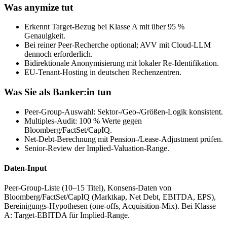
Was anymize tut
Erkennt Target-Bezug bei Klasse A mit über 95 %
Genauigkeit.
Bei reiner Peer-Recherche optional; AVV mit Cloud-LLM
dennoch erforderlich.
Bidirektionale Anonymisierung mit lokaler Re-Identifikation.
EU-Tenant-Hosting in deutschen Rechenzentren.
Was Sie als Banker:in tun
Peer-Group-Auswahl: Sektor-/Geo-/Größen-Logik konsistent.
Multiples-Audit: 100 % Werte gegen
Bloomberg/FactSet/CapIQ.
Net-Debt-Berechnung mit Pension-/Lease-Adjustment prüfen.
Senior-Review der Implied-Valuation-Range.
Daten-Input
Peer-Group-Liste (10–15 Titel), Konsens-Daten von
Bloomberg/FactSet/CapIQ (Marktkap, Net Debt, EBITDA, EPS),
Bereinigungs-Hypothesen (one-offs, Acquisition-Mix). Bei Klasse
A: Target-EBITDA für Implied-Range.