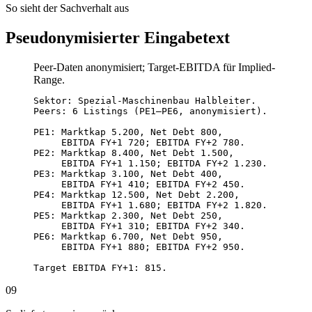
So sieht der Sachverhalt aus
Pseudonymisierter Eingabetext
Peer-Daten anonymisiert; Target-EBITDA für Implied-
Range.
Sektor: Spezial-Maschinenbau Halbleiter.

Peers: 6 Listings (PE1–PE6, anonymisiert).

PE1: Marktkap 5.200, Net Debt 800,

     EBITDA FY+1 720; EBITDA FY+2 780.

PE2: Marktkap 8.400, Net Debt 1.500,

     EBITDA FY+1 1.150; EBITDA FY+2 1.230.

PE3: Marktkap 3.100, Net Debt 400,

     EBITDA FY+1 410; EBITDA FY+2 450.

PE4: Marktkap 12.500, Net Debt 2.200,

     EBITDA FY+1 1.680; EBITDA FY+2 1.820.

PE5: Marktkap 2.300, Net Debt 250,

     EBITDA FY+1 310; EBITDA FY+2 340.

PE6: Marktkap 6.700, Net Debt 950,

     EBITDA FY+1 880; EBITDA FY+2 950.

Target EBITDA FY+1: 815.
09