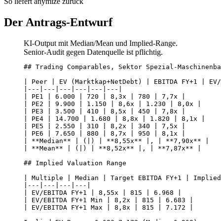
So liefert anymize zurück
Der Antrags-Entwurf
KI-Output mit Median/Mean und Implied-Range.
Senior-Audit gegen Datenquelle ist pflichtig.
## Trading Comparables, Sektor Spezial-Maschinenba
| Peer | EV (Marktkap+NetDebt) | EBITDA FY+1 | EV/
|---|---|---|---|---|---|

| PE1 | 6.000 | 720 | 8,3x | 780 | 7,7x |

| PE2 | 9.900 | 1.150 | 8,6x | 1.230 | 8,0x |

| PE3 | 3.500 | 410 | 8,5x | 450 | 7,8x |

| PE4 | 14.700 | 1.680 | 8,8x | 1.820 | 8,1x |

| PE5 | 2.550 | 310 | 8,2x | 340 | 7,5x |

| PE6 | 7.650 | 880 | 8,7x | 950 | 8,1x |

| **Median** | (|) | **8,55x** |, | **7,90x** |

| **Mean** | (|) | **8,52x** |, | **7,87x** |

## Implied Valuation Range

| Multiple | Median | Target EBITDA FY+1 | Implied
|---|---|---|---|

| EV/EBITDA FY+1 | 8,55x | 815 | 6.968 |

| EV/EBITDA FY+1 Min | 8,2x | 815 | 6.683 |

| EV/EBITDA FY+1 Max | 8,8x | 815 | 7.172 |
