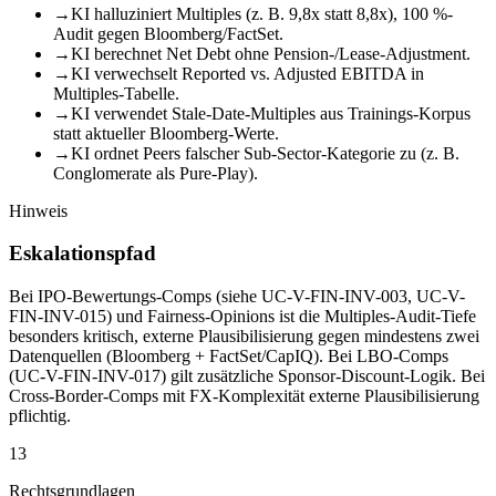
→
KI halluziniert Multiples (z. B. 9,8x statt 8,8x), 100 %-
Audit gegen Bloomberg/FactSet.
→
KI berechnet Net Debt ohne Pension-/Lease-Adjustment.
→
KI verwechselt Reported vs. Adjusted EBITDA in
Multiples-Tabelle.
→
KI verwendet Stale-Date-Multiples aus Trainings-Korpus
statt aktueller Bloomberg-Werte.
→
KI ordnet Peers falscher Sub-Sector-Kategorie zu (z. B.
Conglomerate als Pure-Play).
Hinweis
Eskalationspfad
Bei IPO-Bewertungs-Comps (siehe UC-V-FIN-INV-003, UC-V-
FIN-INV-015) und Fairness-Opinions ist die Multiples-Audit-Tiefe
besonders kritisch, externe Plausibilisierung gegen mindestens zwei
Datenquellen (Bloomberg + FactSet/CapIQ). Bei LBO-Comps
(UC-V-FIN-INV-017) gilt zusätzliche Sponsor-Discount-Logik. Bei
Cross-Border-Comps mit FX-Komplexität externe Plausibilisierung
pflichtig.
13
Rechtsgrundlagen