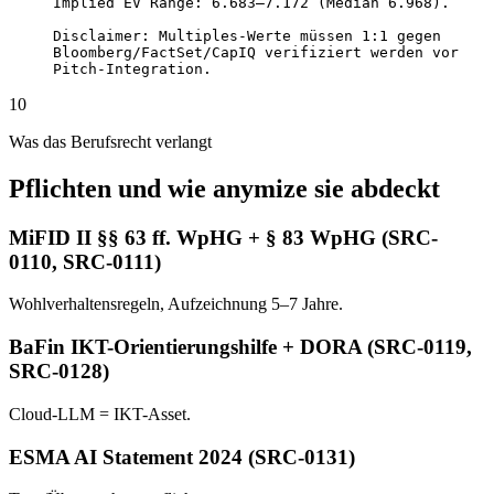
Implied EV Range: 6.683–7.172 (Median 6.968).

Disclaimer: Multiples-Werte müssen 1:1 gegen

Bloomberg/FactSet/CapIQ verifiziert werden vor

Pitch-Integration.
10
Was das Berufsrecht verlangt
Pflichten und wie anymize sie abdeckt
MiFID II §§ 63 ff. WpHG + § 83 WpHG (SRC-
0110, SRC-0111)
Wohlverhaltensregeln, Aufzeichnung 5–7 Jahre.
BaFin IKT-Orientierungshilfe + DORA (SRC-0119,
SRC-0128)
Cloud-LLM = IKT-Asset.
ESMA AI Statement 2024 (SRC-0131)