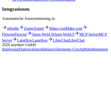
Integrationen
Automatische Anonymisierung in:
n8n
n8n
Zapier
Zapier
Make.com
Make.com
Flowise
Flowise
Open-WebUI
Open-WebUI
MCP Server
MCP
Server
Langflow
Langflow
LibreChat
LibreChat
2026
anymize GmbH
Impressum
Datenschutzerklärung
Allgemeine Geschäftsbedingungen