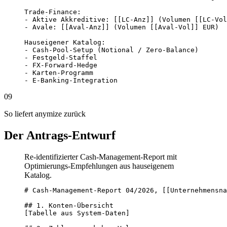
Trade-Finance:

- Aktive Akkreditive: [[LC-Anz]] (Volumen [[LC-Vol
- Avale: [[Aval-Anz]] (Volumen [[Aval-Vol]] EUR)

Hauseigener Katalog:

- Cash-Pool-Setup (Notional / Zero-Balance)

- Festgeld-Staffel

- FX-Forward-Hedge

- Karten-Programm

- E-Banking-Integration
09
So liefert anymize zurück
Der Antrags-Entwurf
Re-identifizierter Cash-Management-Report mit
Optimierungs-Empfehlungen aus hauseigenem
Katalog.
# Cash-Management-Report 04/2026, [[Unternehmensna
## 1. Konten-Übersicht

[Tabelle aus System-Daten]
