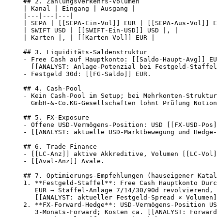
## 2. Zahlungsverkehrs-Volumen

| Kanal | Eingang | Ausgang |

|---|---|---|

| SEPA | [[SEPA-Ein-Vol]] EUR | [[SEPA-Aus-Vol]] E
| SWIFT USD | [[SWIFT-Ein-USD]] USD |, |

| Karten |, | [[Karten-Vol]] EUR |

## 3. Liquiditäts-Saldenstruktur

- Free Cash auf Hauptkonto: [[Saldo-Haupt-Avg]] EU
  [[ANALYST: Anlage-Potenzial bei Festgeld-Staffel
- Festgeld 30d: [[FG-Saldo]] EUR.

## 4. Cash-Pool

- Kein Cash-Pool im Setup; bei Mehrkonten-Struktur
  GmbH-&-Co.KG-Gesellschaften lohnt Prüfung Notion
## 5. FX-Exposure

- Offene USD-Vermögens-Position: USD [[FX-USD-Pos]
- [[ANALYST: aktuelle USD-Marktbewegung und Hedge-
## 6. Trade-Finance

- [[LC-Anz]] aktive Akkreditive, Volumen [[LC-Vol]
- [[Aval-Anz]] Avale.

## 7. Optimierungs-Empfehlungen (hauseigener Katal
1. **Festgeld-Staffel**: Free Cash Hauptkonto Durc
   EUR → Staffel-Anlage 7/14/30/90d revolvierend, 
   [[ANALYST: aktueller Festgeld-Spread × Volumen]
2. **FX-Forward-Hedge**: USD-Vermögens-Position US
   3-Monats-Forward; Kosten ca. [[ANALYST: Forward