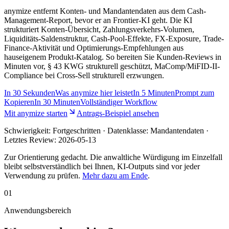
anymize entfernt Konten- und Mandantendaten aus dem Cash-
Management-Report, bevor er an Frontier-KI geht. Die KI
strukturiert Konten-Übersicht, Zahlungsverkehrs-Volumen,
Liquiditäts-Saldenstruktur, Cash-Pool-Effekte, FX-Exposure, Trade-
Finance-Aktivität und Optimierungs-Empfehlungen aus
hauseigenem Produkt-Katalog. So bereiten Sie Kunden-Reviews in
Minuten vor, § 43 KWG strukturell geschützt, MaComp/MiFID-II-
Compliance bei Cross-Sell strukturell erzwungen.
In
30 Sekunden
Was anymize hier leistet
In
5 Minuten
Prompt zum
Kopieren
In
30 Minuten
Vollständiger Workflow
Mit anymize starten
Antrags-Beispiel ansehen
Schwierigkeit:
Fortgeschritten
· Datenklasse: Mandantendaten ·
Letztes Review:
2026-05-13
Zur Orientierung gedacht. Die anwaltliche Würdigung im Einzelfall
bleibt selbstverständlich bei Ihnen, KI-Outputs sind vor jeder
Verwendung zu prüfen.
Mehr dazu am Ende
.
01
Anwendungsbereich