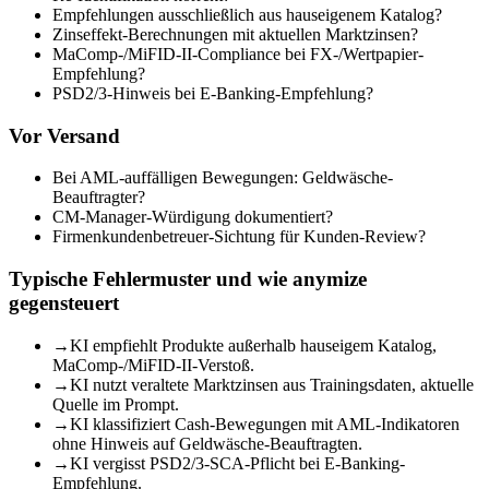
Empfehlungen ausschließlich aus hauseigenem Katalog?
Zinseffekt-Berechnungen mit aktuellen Marktzinsen?
MaComp-/MiFID-II-Compliance bei FX-/Wertpapier-
Empfehlung?
PSD2/3-Hinweis bei E-Banking-Empfehlung?
Vor Versand
Bei AML-auffälligen Bewegungen: Geldwäsche-
Beauftragter?
CM-Manager-Würdigung dokumentiert?
Firmenkundenbetreuer-Sichtung für Kunden-Review?
Typische Fehlermuster und wie anymize
gegensteuert
→
KI empfiehlt Produkte außerhalb hauseigem Katalog,
MaComp-/MiFID-II-Verstoß.
→
KI nutzt veraltete Marktzinsen aus Trainingsdaten, aktuelle
Quelle im Prompt.
→
KI klassifiziert Cash-Bewegungen mit AML-Indikatoren
ohne Hinweis auf Geldwäsche-Beauftragten.
→
KI vergisst PSD2/3-SCA-Pflicht bei E-Banking-
Empfehlung.