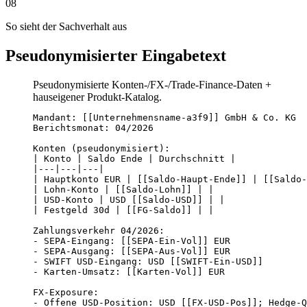
08
So sieht der Sachverhalt aus
Pseudonymisierter Eingabetext
Pseudonymisierte Konten-/FX-/Trade-Finance-Daten +
hauseigener Produkt-Katalog.
Mandant: [[Unternehmensname-a3f9]] GmbH & Co. KG

Berichtsmonat: 04/2026

Konten (pseudonymisiert):

| Konto | Saldo Ende | Durchschnitt |

|---|---|---|

| Hauptkonto EUR | [[Saldo-Haupt-Ende]] | [[Saldo-
| Lohn-Konto | [[Saldo-Lohn]] | |

| USD-Konto | USD [[Saldo-USD]] | |

| Festgeld 30d | [[FG-Saldo]] | |

Zahlungsverkehr 04/2026:

- SEPA-Eingang: [[SEPA-Ein-Vol]] EUR

- SEPA-Ausgang: [[SEPA-Aus-Vol]] EUR

- SWIFT USD-Eingang: USD [[SWIFT-Ein-USD]]

- Karten-Umsatz: [[Karten-Vol]] EUR

FX-Exposure:

- Offene USD-Position: USD [[FX-USD-Pos]]; Hedge-Q