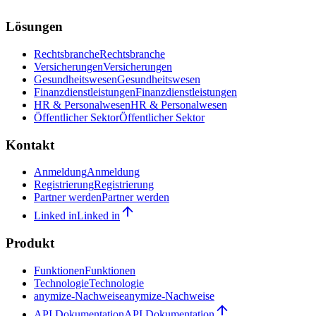
Lösungen
Rechtsbranche
Rechtsbranche
Versicherungen
Versicherungen
Gesundheitswesen
Gesundheitswesen
Finanzdienstleistungen
Finanzdienstleistungen
HR & Personalwesen
HR & Personalwesen
Öffentlicher Sektor
Öffentlicher Sektor
Kontakt
Anmeldung
Anmeldung
Registrierung
Registrierung
Partner werden
Partner werden
Linked in
Linked in
Produkt
Funktionen
Funktionen
Technologie
Technologie
anymize-Nachweise
anymize-Nachweise
API Dokumentation
API Dokumentation