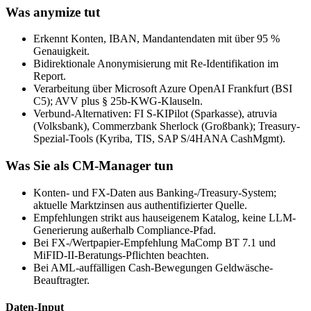
Was anymize tut
Erkennt Konten, IBAN, Mandantendaten mit über 95 %
Genauigkeit.
Bidirektionale Anonymisierung mit Re-Identifikation im
Report.
Verarbeitung über Microsoft Azure OpenAI Frankfurt (BSI
C5); AVV plus § 25b-KWG-Klauseln.
Verbund-Alternativen: FI S-KIPilot (Sparkasse), atruvia
(Volksbank), Commerzbank Sherlock (Großbank); Treasury-
Spezial-Tools (Kyriba, TIS, SAP S/4HANA CashMgmt).
Was Sie als CM-Manager tun
Konten- und FX-Daten aus Banking-/Treasury-System;
aktuelle Marktzinsen aus authentifizierter Quelle.
Empfehlungen strikt aus hauseigenem Katalog, keine LLM-
Generierung außerhalb Compliance-Pfad.
Bei FX-/Wertpapier-Empfehlung MaComp BT 7.1 und
MiFID-II-Beratungs-Pflichten beachten.
Bei AML-auffälligen Cash-Bewegungen Geldwäsche-
Beauftragter.
Daten-Input