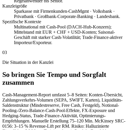
Regelanwender bis Senior.
Kanzleigröße
Sparkasse mit Firmenkunden-CashMgmt · Volksbank ·
Privatbank · Großbank-Corporate-Banking · Landesbank.
Spezifische Kontexte
Multinational mit Cash-Pool (DACH-Hub-Konzern);
Mittelstand mit EUR + CHF + USD-Konten; Saisonal-
Geschäft mit starker Cash-Volatilität; Trade-Finance-aktiver
Importeur/Exporteur.
03
Die Situation in der Kanzlei
So bringen Sie Tempo und Sorgfalt
zusammen
Cash-Management-Report umfasst 5–8 Seiten: Konten-Übersicht,
Zahlungsverkehrs-Volumen (SEPA, SWIFT, Karten), Liquiditäts-
Saldenstruktur (Mindestreserve, Free Cash, Festgeld), Notional-
Pooling-/Zero-Balance-Cash-Pool-Effekte, FX-Exposure und
Hedging-Status, Trade-Finance-Aktivität, Optimierungs-
Empfehlungen. Manuelle Erstellung 75–120 Min. McKinsey SRC-
0156: 3–15 % Revenue-Lift per RM. Risiko: Halluzinierte