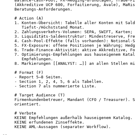
Balance-Cash-Pool, FX-Hedging-Grundlagen, Trade-Fi
(Akkreditive UCP 600, Forfaitierung, Avale), MaRis
Beratungs-Anforderungen.

# Action (A)

1. Konten-Übersicht: Tabelle aller Konten mit Sald
   Tiefst-/Höchststand Monat.

2. Zahlungsverkehrs-Volumen: SEPA, SWIFT, Karten; 
3. Liquiditäts-Saldenstruktur: Mindestreserve, Fre
4. Cash-Pool-Effekte (falls vorhanden): Notional-S
5. FX-Exposure: offene Positionen je Währung; Hedg
6. Trade-Finance-Aktivität: aktive Akkreditive, Fo
7. Optimierungs-Empfehlungen aus hauseigenem Katal
   Empfehlungen.

8. Markierungen [[ANALYST: …]] an allen Stellen mi
# Format (F)

- Report 5–8 Seiten.

- Section 1, 2, 4, 5, 6 als Tabellen.

- Section 7 als nummerierte Liste.

# Target Audience (T)

Firmenkundenbetreuer, Mandant (CFO / Treasurer). S
orientiert.

# Verbote

KEINE Empfehlungen außerhalb hauseigenem Katalog.

KEINE erfundenen Zinseffekte.

KEINE AML-Aussagen (separater Workflow).