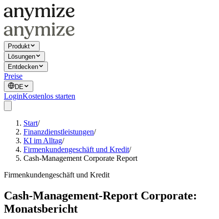
Produkt
Lösungen
Entdecken
Preise
DE
Login
Kostenlos starten
Start
/
Finanzdienstleistungen
/
KI im Alltag
/
Firmenkundengeschäft und Kredit
/
Cash-Management Corporate Report
Firmenkundengeschäft und Kredit
Cash-Management-Report Corporate:
Monatsbericht