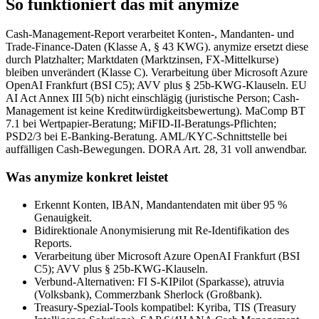
So funktioniert das mit anymize
Cash-Management-Report verarbeitet Konten-, Mandanten- und
Trade-Finance-Daten (Klasse A, § 43 KWG). anymize ersetzt diese
durch Platzhalter; Marktdaten (Marktzinsen, FX-Mittelkurse)
bleiben unverändert (Klasse C). Verarbeitung über Microsoft Azure
OpenAI Frankfurt (BSI C5); AVV plus § 25b-KWG-Klauseln. EU
AI Act Annex III 5(b) nicht einschlägig (juristische Person; Cash-
Management ist keine Kreditwürdigkeitsbewertung). MaComp BT
7.1 bei Wertpapier-Beratung; MiFID-II-Beratungs-Pflichten;
PSD2/3 bei E-Banking-Beratung. AML/KYC-Schnittstelle bei
auffälligen Cash-Bewegungen. DORA Art. 28, 31 voll anwendbar.
Was anymize konkret leistet
Erkennt Konten, IBAN, Mandantendaten mit über 95 %
Genauigkeit.
Bidirektionale Anonymisierung mit Re-Identifikation des
Reports.
Verarbeitung über Microsoft Azure OpenAI Frankfurt (BSI
C5); AVV plus § 25b-KWG-Klauseln.
Verbund-Alternativen: FI S-KIPilot (Sparkasse), atruvia
(Volksbank), Commerzbank Sherlock (Großbank).
Treasury-Spezial-Tools kompatibel: Kyriba, TIS (Treasury