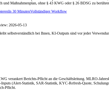
gleich und Maßnahmenplan, ohne § 43 KWG oder § 26 BDSG zu berühre
ieren
In
30 Minuten
Vollständiger Workflow
view:
2026-05-13
eibt selbstverständlich bei Ihnen, KI-Outputs sind vor jeder Verwendu
 KWG verankert Berichts-Pflicht an die Geschäftsleitung. MLRO-Jah
uts (Alert-Statistik, SAR-Statistik, KYC-Refresh-Quote, Schulungs-Q
h-Pflicht.