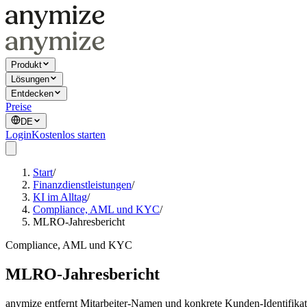
Produkt
Lösungen
Entdecken
Preise
DE
Login
Kostenlos starten
Start
/
Finanzdienstleistungen
/
KI im Alltag
/
Compliance, AML und KYC
/
MLRO-Jahresbericht
Compliance, AML und KYC
MLRO-Jahresbericht
anymize entfernt Mitarbeiter-Namen und konkrete Kunden-Identifikat