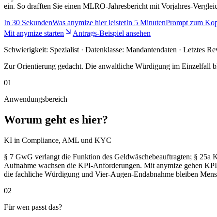
ein. So drafften Sie einen MLRO-Jahresbericht mit Vorjahres-Ver
In
30 Sekunden
Was anymize hier leistet
In
5 Minuten
Prompt zum Kop
Mit anymize starten
Antrags-Beispiel ansehen
Schwierigkeit:
Spezialist
· Datenklasse: Mandantendaten · Letztes Re
Zur Orientierung gedacht. Die anwaltliche Würdigung im Einzelfall bl
01
Anwendungsbereich
Worum geht es hier?
KI in Compliance, AML und KYC
§ 7 GwG verlangt die Funktion des Geldwäschebeauftragten; § 25a
Aufnahme wachsen die KPI-Anforderungen. Mit anymize gehen KPI-Inp
die fachliche Würdigung und Vier-Augen-Endabnahme bleiben Mensc
02
Für wen passt das?