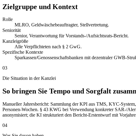
Zielgruppe und Kontext
Rolle
MLRO, Geldwäschebeauftragter, Stellvertretung.
Seniorität
Senior, Verantwortung für Vorstands-/Aufsichtsrats-Bericht.
Kanzleigröße
Alle Verpflichteten nach § 2 GwG.
Spezifische Kontexte
Sparkassen/Genossenschaftsbanken mit dezentraler GWB-Struk
03
Die Situation in der Kanzlei
So bringen Sie Tempo und Sorgfalt zusam
Manueller Jahresbericht: Sammlung der KPI aus TMS, KYC-System,
Personen-Wochen. § 43 KWG bei Verwendung konkreter SAR-/Alert-Be
anonymisiert; die KI strukturiert den Bericht-Erstentwurf mit Vorjahre
04
Was Sie davon haben