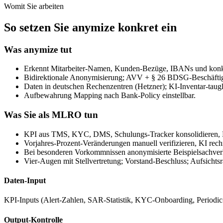
Womit Sie arbeiten
So setzen Sie anymize konkret ein
Was anymize tut
Erkennt Mitarbeiter-Namen, Kunden-Bezüge, IBANs und konkret
Bidirektionale Anonymisierung; AVV + § 26 BDSG-Beschäftig
Daten in deutschen Rechenzentren (Hetzner); KI-Inventar-taugl
Aufbewahrung Mapping nach Bank-Policy einstellbar.
Was Sie als MLRO tun
KPI aus TMS, KYC, DMS, Schulungs-Tracker konsolidieren, KI 
Vorjahres-Prozent-Veränderungen manuell verifizieren, KI rechn
Bei besonderen Vorkommnissen anonymisierte Beispielsachverh
Vier-Augen mit Stellvertretung; Vorstand-Beschluss; Aufsichtsr
Daten-Input
KPI-Inputs (Alert-Zahlen, SAR-Statistik, KYC-Onboarding, Periodi
Output-Kontrolle