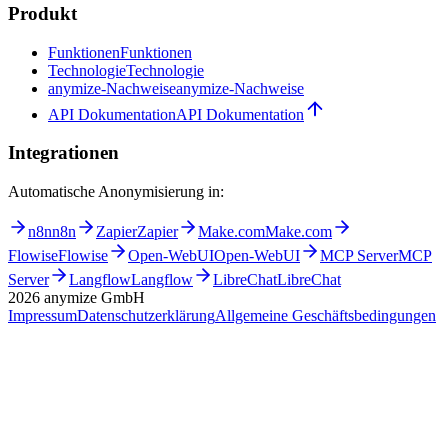
Produkt
Funktionen
Funktionen
Technologie
Technologie
anymize-Nachweise
anymize-Nachweise
API Dokumentation
API Dokumentation
Integrationen
Automatische Anonymisierung in:
n8n
n8n
Zapier
Zapier
Make.com
Make.com
Flowise
Flowise
Open-WebUI
Open-WebUI
MCP Server
MCP
Server
Langflow
Langflow
LibreChat
LibreChat
2026
anymize GmbH
Impressum
Datenschutzerklärung
Allgemeine Geschäftsbedingungen