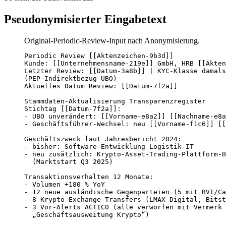
Pseudonymisierter Eingabetext
Original-Periodic-Review-Input nach Anonymisierung.
Periodic Review [[Aktenzeichen-9b3d]]

Kunde: [[Unternehmensname-219e]] GmbH, HRB [[Akten
Letzter Review: [[Datum-3a8b]] | KYC-Klasse damals
(PEP-Indirektbezug UBO)

Aktuelles Datum Review: [[Datum-7f2a]]

Stammdaten-Aktualisierung Transparenzregister

Stichtag [[Datum-7f2a]]:

- UBO unverändert: [[Vorname-e8a2]] [[Nachname-e8a
- Geschäftsführer-Wechsel: neu [[Vorname-f1c6]] [[
Geschäftszweck laut Jahresbericht 2024:

- bisher: Software-Entwicklung Logistik-IT

- neu zusätzlich: Krypto-Asset-Trading-Plattform-B
  (Marktstart Q3 2025)

Transaktionsverhalten 12 Monate:

- Volumen +180 % YoY

- 12 neue ausländische Gegenparteien (5 mit BVI/Ca
- 8 Krypto-Exchange-Transfers (LMAX Digital, Bitst
- 3 Vor-Alerts ACTICO (alle verworfen mit Vermerk

  „Geschäftsausweitung Krypto“)
