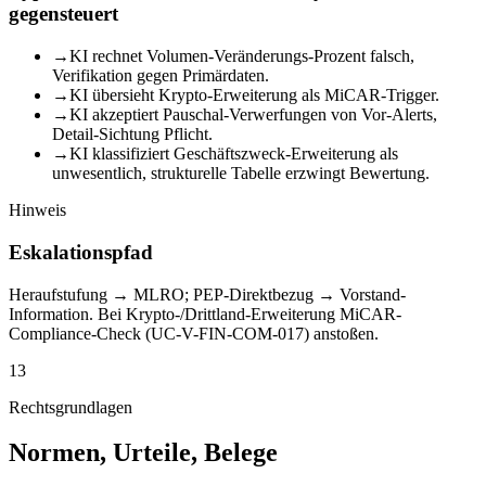
gegensteuert
→
KI rechnet Volumen-Veränderungs-Prozent falsch,
Verifikation gegen Primärdaten.
→
KI übersieht Krypto-Erweiterung als MiCAR-Trigger.
→
KI akzeptiert Pauschal-Verwerfungen von Vor-Alerts,
Detail-Sichtung Pflicht.
→
KI klassifiziert Geschäftszweck-Erweiterung als
unwesentlich, strukturelle Tabelle erzwingt Bewertung.
Hinweis
Eskalationspfad
Heraufstufung → MLRO; PEP-Direktbezug → Vorstand-
Information. Bei Krypto-/Drittland-Erweiterung MiCAR-
Compliance-Check (UC-V-FIN-COM-017) anstoßen.
13
Rechtsgrundlagen
Normen, Urteile, Belege