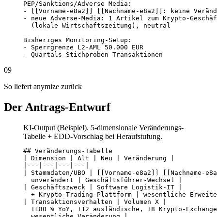
PEP/Sanktions/Adverse Media:

- [[Vorname-e8a2]] [[Nachname-e8a2]]: keine Veränd
- neue Adverse-Media: 1 Artikel zum Krypto-Geschäf
  (lokale Wirtschaftszeitung), neutral

Bisheriges Monitoring-Setup:

- Sperrgrenze L2-AML 50.000 EUR

- Quartals-Stichproben Transaktionen
09
So liefert anymize zurück
Der Antrags-Entwurf
KI-Output (Beispiel). 5-dimensionale Veränderungs-
Tabelle + EDD-Vorschlag bei Heraufstufung.
## Veränderungs-Tabelle

| Dimension | Alt | Neu | Veränderung |

|---|---|---|---|

| Stammdaten/UBO | [[Vorname-e8a2]] [[Nachname-e8a
  unverändert | Geschäftsführer-Wechsel |

| Geschäftszweck | Software Logistik-IT |

  + Krypto-Trading-Plattform | wesentliche Erweite
| Transaktionsverhalten | Volumen X |

  +180 % YoY, +12 ausländische, +8 Krypto-Exchange
  wesentliche Veränderung |
