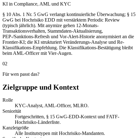
KI in Compliance, AML und KYC
§ 10 Abs. 1 Nr. 5 GwG verlangt kontinuierliche Überwachung; § 15
GwG bei Hochrisiko EDD mit verstärktem Periodic Review
(typisch jährlich). Mit anymize gehen 12-Monats-
Transaktionsverhalten, Stammdaten-Aktualisierung,
PEP-/Sanktions-Refresh und Vor-Alert-Historie anonymisiert an die
Frontier-KI; die KI strukturiert Veränderungs-Analyse und Re-
Klassifikations-Empfehlung. Die Klassifikations-Bestätigung bleibt
beim AML-Officer mit Vier-Augen.
02
Für wen passt das?
Zielgruppe und Kontext
Rolle
KYC-Analyst, AML-Officer, MLRO.
Seniorität
Fortgeschritten, § 15 GwG-EDD-Kontext und FATF-
Hochrisiko-Länderliste.
Kanzleigröße
Alle Institutstypen mit Hochrisiko-Mandanten.