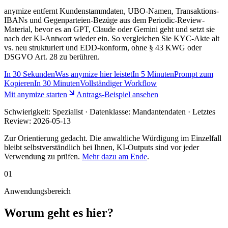
anymize entfernt Kundenstammdaten, UBO-Namen, Transaktions-
IBANs und Gegenparteien-Bezüge aus dem Periodic-Review-
Material, bevor es an GPT, Claude oder Gemini geht und setzt sie
nach der KI-Antwort wieder ein. So vergleichen Sie KYC-Akte alt
vs. neu strukturiert und EDD-konform, ohne § 43 KWG oder
DSGVO Art. 28 zu berühren.
In
30 Sekunden
Was anymize hier leistet
In
5 Minuten
Prompt zum
Kopieren
In
30 Minuten
Vollständiger Workflow
Mit anymize starten
Antrags-Beispiel ansehen
Schwierigkeit:
Spezialist
· Datenklasse: Mandantendaten · Letztes
Review:
2026-05-13
Zur Orientierung gedacht. Die anwaltliche Würdigung im Einzelfall
bleibt selbstverständlich bei Ihnen, KI-Outputs sind vor jeder
Verwendung zu prüfen.
Mehr dazu am Ende
.
01
Anwendungsbereich
Worum geht es hier?