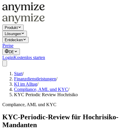
Produkt
Lösungen
Entdecken
Preise
DE
Login
Kostenlos starten
Start
/
Finanzdienstleistungen
/
KI im Alltag
/
Compliance, AML und KYC
/
KYC Periodic Review Hochrisiko
Compliance, AML und KYC
KYC-Periodic-Review für Hochrisiko-
Mandanten