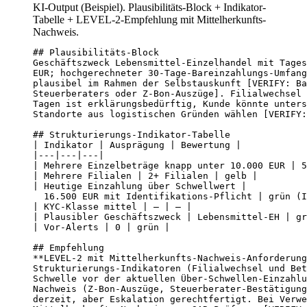
KI-Output (Beispiel). Plausibilitäts-Block + Indikator-
Tabelle + LEVEL-2-Empfehlung mit Mittelherkunfts-
Nachweis.
## Plausibilitäts-Block

Geschäftszweck Lebensmittel-Einzelhandel mit Tages
EUR; hochgerechneter 30-Tage-Bareinzahlungs-Umfang
plausibel im Rahmen der Selbstauskunft [VERIFY: Ba
Steuerberaters oder Z-Bon-Auszüge]. Filialwechsel 
Tagen ist erklärungsbedürftig, Kunde könnte unters
Standorte aus logistischen Gründen wählen [VERIFY:
## Strukturierungs-Indikator-Tabelle

| Indikator | Ausprägung | Bewertung |

|---|---|---|

| Mehrere Einzelbeträge knapp unter 10.000 EUR | 5
| Mehrere Filialen | 2+ Filialen | gelb |

| Heutige Einzahlung über Schwellwert |

  16.500 EUR mit Identifikations-Pflicht | grün (I
| KYC-Klasse mittel | – | – |

| Plausibler Geschäftszweck | Lebensmittel-EH | gr
| Vor-Alerts | 0 | grün |

## Empfehlung

**LEVEL-2 mit Mittelherkunfts-Nachweis-Anforderung
Strukturierungs-Indikatoren (Filialwechsel und Bet
Schwelle vor der aktuellen Über-Schwellen-Einzahlu
Nachweis (Z-Bon-Auszüge, Steuerberater-Bestätigung
derzeit, aber Eskalation gerechtfertigt. Bei Verwe