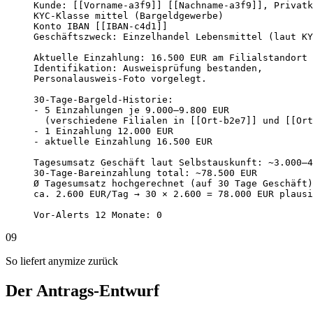
Kunde: [[Vorname-a3f9]] [[Nachname-a3f9]], Privatk
KYC-Klasse mittel (Bargeldgewerbe)

Konto IBAN [[IBAN-c4d1]]

Geschäftszweck: Einzelhandel Lebensmittel (laut KY
Aktuelle Einzahlung: 16.500 EUR am Filialstandort 
Identifikation: Ausweisprüfung bestanden,

Personalausweis-Foto vorgelegt.

30-Tage-Bargeld-Historie:

- 5 Einzahlungen je 9.000–9.800 EUR

  (verschiedene Filialen in [[Ort-b2e7]] und [[Ort
- 1 Einzahlung 12.000 EUR

- aktuelle Einzahlung 16.500 EUR

Tagesumsatz Geschäft laut Selbstauskunft: ~3.000–4
30-Tage-Bareinzahlung total: ~78.500 EUR

Ø Tagesumsatz hochgerechnet (auf 30 Tage Geschäft)
ca. 2.600 EUR/Tag → 30 × 2.600 = 78.000 EUR plausi
Vor-Alerts 12 Monate: 0
09
So liefert anymize zurück
Der Antrags-Entwurf