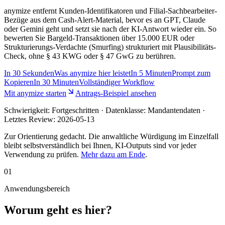
anymize entfernt Kunden-Identifikatoren und Filial-Sachbearbeiter-
Bezüge aus dem Cash-Alert-Material, bevor es an GPT, Claude
oder Gemini geht und setzt sie nach der KI-Antwort wieder ein. So
bewerten Sie Bargeld-Transaktionen über 15.000 EUR oder
Strukturierungs-Verdachte (Smurfing) strukturiert mit Plausibilitäts-
Check, ohne § 43 KWG oder § 47 GwG zu berühren.
In
30 Sekunden
Was anymize hier leistet
In
5 Minuten
Prompt zum
Kopieren
In
30 Minuten
Vollständiger Workflow
Mit anymize starten
Antrags-Beispiel ansehen
Schwierigkeit:
Fortgeschritten
· Datenklasse: Mandantendaten ·
Letztes Review:
2026-05-13
Zur Orientierung gedacht. Die anwaltliche Würdigung im Einzelfall
bleibt selbstverständlich bei Ihnen, KI-Outputs sind vor jeder
Verwendung zu prüfen.
Mehr dazu am Ende
.
01
Anwendungsbereich
Worum geht es hier?