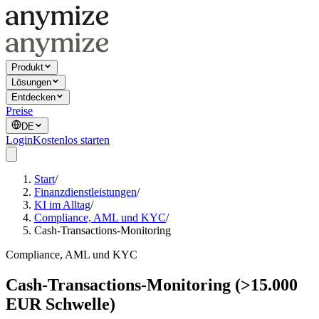
Produkt
Lösungen
Entdecken
Preise
DE
Login
Kostenlos starten
Start
/
Finanzdienstleistungen
/
KI im Alltag
/
Compliance, AML und KYC
/
Cash-Transactions-Monitoring
Compliance, AML und KYC
Cash-Transactions-Monitoring (>15.000
EUR Schwelle)