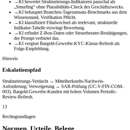
→
KI bewertet Strukturierungs-Indikatoren pauschal als
„Smurfing“ ohne Plausibilitäts-Check des Geschäftszwecks.
→
KI behauptet Branchen-Tagesumsatz-Benchmarks aus dem
Wissensstand, Verifikation Pflicht.
→
KI klassifiziert Filialwechsel als irrelevant, strukturelle
Indikator-Tabelle erzwingt Bewertung.
→
KI erfindet Z-Bon-Daten oder Steuerberater-Bestätigungen,
der Prompt verbietet das.
→
KI vergisst Bargeld-Gewerbe-KYC-Klasse-Refresh als
Folge-Empfehlung.
Hinweis
Eskalationspfad
Strukturierungs-Verdacht → Mittelherkunfts-Nachweis-
Anforderung; Verweigerung → SAR-Prüfung (UC-V-FIN-COM-
003). Bargeld-Gewerbe-Kunden mit hohen Volumen Periodic-
Review-Refresh.
13
Rechtsgrundlagen
Normen, Urteile, Belege