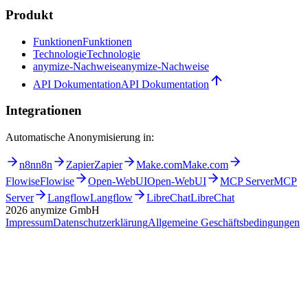
Produkt
Funktionen
Funktionen
Technologie
Technologie
anymize-Nachweise
anymize-Nachweise
API Dokumentation
API Dokumentation
Integrationen
Automatische Anonymisierung in:
n8n
n8n
Zapier
Zapier
Make.com
Make.com
Flowise
Flowise
Open-WebUI
Open-WebUI
MCP Server
MCP
Server
Langflow
Langflow
LibreChat
LibreChat
2026
anymize GmbH
Impressum
Datenschutzerklärung
Allgemeine Geschäftsbedingungen