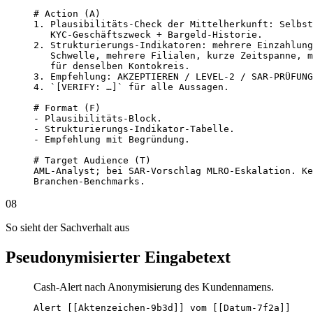
# Action (A)

1. Plausibilitäts-Check der Mittelherkunft: Selbst
   KYC-Geschäftszweck + Bargeld-Historie.

2. Strukturierungs-Indikatoren: mehrere Einzahlung
   Schwelle, mehrere Filialen, kurze Zeitspanne, m
   für denselben Kontokreis.

3. Empfehlung: AKZEPTIEREN / LEVEL-2 / SAR-PRÜFUNG
4. `[VERIFY: …]` für alle Aussagen.

# Format (F)

- Plausibilitäts-Block.

- Strukturierungs-Indikator-Tabelle.

- Empfehlung mit Begründung.

# Target Audience (T)

AML-Analyst; bei SAR-Vorschlag MLRO-Eskalation. Ke
Branchen-Benchmarks.
08
So sieht der Sachverhalt aus
Pseudonymisierter Eingabetext
Cash-Alert nach Anonymisierung des Kundennamens.
Alert [[Aktenzeichen-9b3d]] vom [[Datum-7f2a]]
