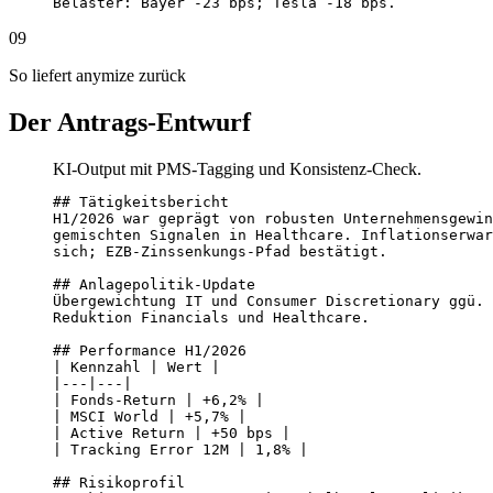
Belaster: Bayer -23 bps; Tesla -18 bps.
09
So liefert anymize zurück
Der Antrags-Entwurf
KI-Output mit PMS-Tagging und Konsistenz-Check.
## Tätigkeitsbericht

H1/2026 war geprägt von robusten Unternehmensgewin
gemischten Signalen in Healthcare. Inflationserwar
sich; EZB-Zinssenkungs-Pfad bestätigt.

## Anlagepolitik-Update

Übergewichtung IT und Consumer Discretionary ggü. 
Reduktion Financials und Healthcare.

## Performance H1/2026

| Kennzahl | Wert |

|---|---|

| Fonds-Return | +6,2% |

| MSCI World | +5,7% |

| Active Return | +50 bps |

| Tracking Error 12M | 1,8% |

## Risikoprofil
