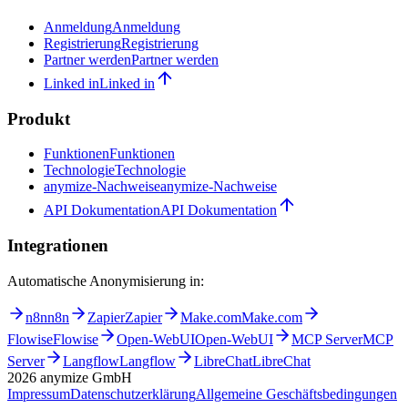
Anmeldung
Anmeldung
Registrierung
Registrierung
Partner werden
Partner werden
Linked in
Linked in
Produkt
Funktionen
Funktionen
Technologie
Technologie
anymize-Nachweise
anymize-Nachweise
API Dokumentation
API Dokumentation
Integrationen
Automatische Anonymisierung in:
n8n
n8n
Zapier
Zapier
Make.com
Make.com
Flowise
Flowise
Open-WebUI
Open-WebUI
MCP Server
MCP
Server
Langflow
Langflow
LibreChat
LibreChat
2026
anymize GmbH
Impressum
Datenschutzerklärung
Allgemeine Geschäftsbedingungen