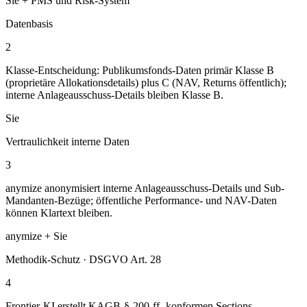
Sie + PMS und Risk-System
Datenbasis
2
Klasse-Entscheidung: Publikumsfonds-Daten primär Klasse B
(proprietäre Allokationsdetails) plus C (NAV, Returns öffentlich);
interne Anlageausschuss-Details bleiben Klasse B.
Sie
Vertraulichkeit interne Daten
3
anymize anonymisiert interne Anlageausschuss-Details und Sub-
Mandanten-Bezüge; öffentliche Performance- und NAV-Daten
können Klartext bleiben.
anymize + Sie
Methodik-Schutz · DSGVO Art. 28
4
Frontier-KI erstellt KAGB-§-200-ff.-konformen Sections-