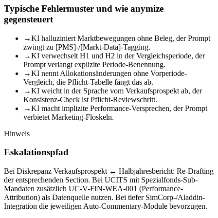
Typische Fehlermuster und wie anymize
gegensteuert
→
KI halluziniert Marktbewegungen ohne Beleg, der Prompt
zwingt zu [PMS]-/[Markt-Data]-Tagging.
→
KI verwechselt H1 und H2 in der Vergleichsperiode, der
Prompt verlangt explizite Periode-Benennung.
→
KI nennt Allokationsänderungen ohne Vorperiode-
Vergleich, die Pflicht-Tabelle fängt das ab.
→
KI weicht in der Sprache vom Verkaufsprospekt ab, der
Konsistenz-Check ist Pflicht-Reviewschritt.
→
KI macht implizite Performance-Versprechen, der Prompt
verbietet Marketing-Floskeln.
Hinweis
Eskalationspfad
Bei Diskrepanz Verkaufsprospekt ↔ Halbjahresbericht: Re-Drafting
der entsprechenden Section. Bei UCITS mit Spezialfonds-Sub-
Mandaten zusätzlich UC-V-FIN-WEA-001 (Performance-
Attribution) als Datenquelle nutzen. Bei tiefer SimCorp-/Aladdin-
Integration die jeweiligen Auto-Commentary-Module bevorzugen.