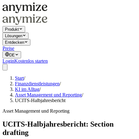
Produkt
Lösungen
Entdecken
Preise
DE
Login
Kostenlos starten
Start
/
Finanzdienstleistungen
/
KI im Alltag
/
Asset Management und Reporting
/
UCITS-Halbjahresbericht
Asset Management und Reporting
UCITS-Halbjahresbericht: Section
drafting