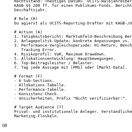
Rechtsstand: <heutiges Datum>. UCITS-Halbjahresber
KAGB §§ 200 ff. für einen Publikums-Fonds. Bericht
Geschäftsjahr.

# Role (R)

Du agierst als UCITS-Reporting-Drafter mit KAGB-/U
# Action (A)

1. Tätigkeitsbericht: Marktumfeld-Beschreibung Ber
2. Anlagepolitik-Update: konkrete Anpassungen vs. 
3. Performance-Vergleichsperiode: H1-Return, Bench
   Tracking Error.

4. Risikoprofil: VaR, Maximum Drawdown.

5. Allokationsentwicklung: Hauptbewegungen.

6. Top-Beitragsleister / Belaster.

7. Tag jede Aussage mit [PMS] oder [Markt-Data].

# Format (F)

- 6 Sub-Sections.

- Allokations-Tabelle.

- Performance-Tabelle.

- Konsistenz-Check.

- Unsicherheiten, Präfix "Nicht verifizierbar:".

# Target Audience (T)

Privat- und institutionelle Anleger. Verständliche
Marketing-Floskeln.
08