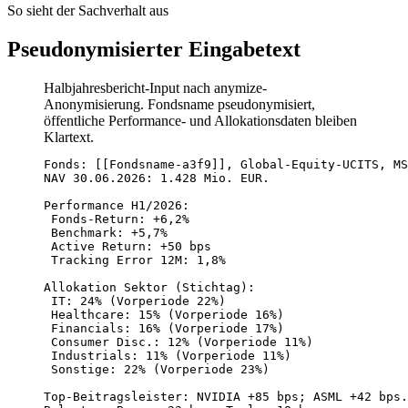
So sieht der Sachverhalt aus
Pseudonymisierter Eingabetext
Halbjahresbericht-Input nach anymize-
Anonymisierung. Fondsname pseudonymisiert,
öffentliche Performance- und Allokationsdaten bleiben
Klartext.
Fonds: [[Fondsname-a3f9]], Global-Equity-UCITS, MS
NAV 30.06.2026: 1.428 Mio. EUR.

Performance H1/2026:

 Fonds-Return: +6,2%

 Benchmark: +5,7%

 Active Return: +50 bps

 Tracking Error 12M: 1,8%

Allokation Sektor (Stichtag):

 IT: 24% (Vorperiode 22%)

 Healthcare: 15% (Vorperiode 16%)

 Financials: 16% (Vorperiode 17%)

 Consumer Disc.: 12% (Vorperiode 11%)

 Industrials: 11% (Vorperiode 11%)

 Sonstige: 22% (Vorperiode 23%)

Top-Beitragsleister: NVIDIA +85 bps; ASML +42 bps.
