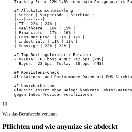
Tracking Error 12M 1,8% innerhalb Anlagepolitik-Ba
## Allokationsentwicklung

| Sektor | Vorperiode | Stichtag |

|---|---|---|

| IT | 22% | 24% |

| Healthcare | 16% | 15% |

| Financials | 17% | 16% |

| Consumer Disc. | 11% | 12% |

| Industrials | 11% | 11% |

| Sonstige | 23% | 22% |

## Top-Beitragsleister / Belaster

- NVIDIA: +85 bps; ASML: +42 bps [PMS]

- Bayer: -23 bps; Tesla: -18 bps [PMS]

## Konsistenz-Check

Allokations- und Performance-Daten mit PMS-Stichta
## Unsicherheiten

Plausibilisiert ohne Beleg: konkrete Sektor-Return
gegen Index-Provider verifizieren.
10
Was das Berufsrecht verlangt
Pflichten und wie anymize sie abdeckt