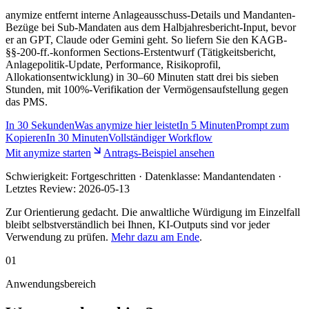
anymize entfernt interne Anlageausschuss-Details und Mandanten-
Bezüge bei Sub-Mandaten aus dem Halbjahresbericht-Input, bevor
er an GPT, Claude oder Gemini geht. So liefern Sie den KAGB-
§§-200-ff.-konformen Sections-Erstentwurf (Tätigkeitsbericht,
Anlagepolitik-Update, Performance, Risikoprofil,
Allokationsentwicklung) in 30–60 Minuten statt drei bis sieben
Stunden, mit 100%-Verifikation der Vermögensaufstellung gegen
das PMS.
In
30 Sekunden
Was anymize hier leistet
In
5 Minuten
Prompt zum
Kopieren
In
30 Minuten
Vollständiger Workflow
Mit anymize starten
Antrags-Beispiel ansehen
Schwierigkeit:
Fortgeschritten
· Datenklasse: Mandantendaten ·
Letztes Review:
2026-05-13
Zur Orientierung gedacht. Die anwaltliche Würdigung im Einzelfall
bleibt selbstverständlich bei Ihnen, KI-Outputs sind vor jeder
Verwendung zu prüfen.
Mehr dazu am Ende
.
01
Anwendungsbereich