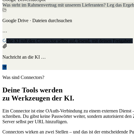
Was steht im Rahmenvertrag mit unserem Lieferanten? Leg das Ergebn
Google Drive
·
Dateien durchsuchen
Rahmenvertrag_2026.pdf · 3 Treffer
Die KI ruft den Connector selbst auf, lesend, mit deinen Freigaben.
HubSpot
·
Notiz anlegen
…
Schreibende Aktionen laufen nur über Werkzeuge, die du freigegeb
Nachricht an die KI …
Was sind Connectors?
Deine Tools werden
zu Werkzeugen der KI.