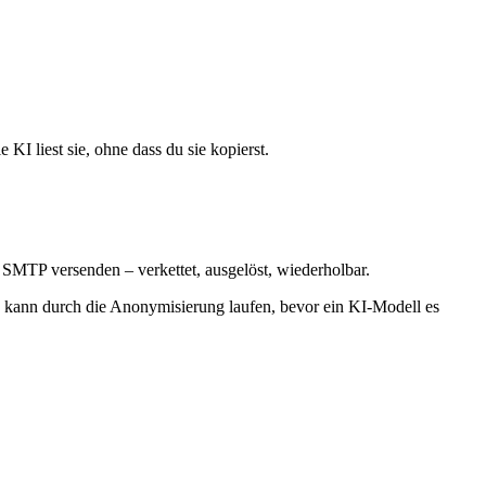
k. Einmal verbunden, kann anymize dort in deinem Namen lesen und
n fertigen Connectors kannst du auch jeden beliebigen Remote-MCP-
I liest sie, ohne dass du sie kopierst.
 SMTP versenden – verkettet, ausgelöst, wiederholbar.
t, kann durch die Anonymisierung laufen, bevor ein KI-Modell es