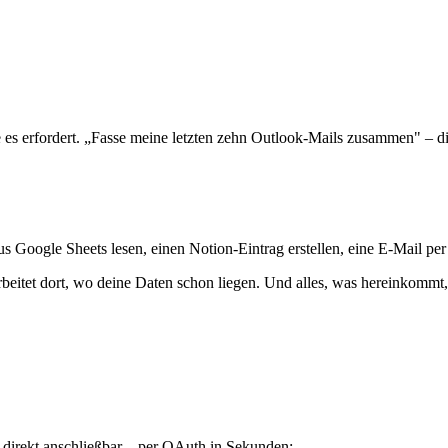
 – deinem Postfach, deinem CRM, deinem Repository, deiner Datenban
en Zugriff über das offizielle OAuth-Verfahren des Anbieters. Neben de
nkt:
es erfordert. „Fasse meine letzten zehn Outlook-Mails zusammen" – die K
s Google Sheets lesen, einen Notion-Eintrag erstellen, eine E-Mail per
arbeitet dort, wo deine Daten schon liegen. Und alles, was hereinkomm