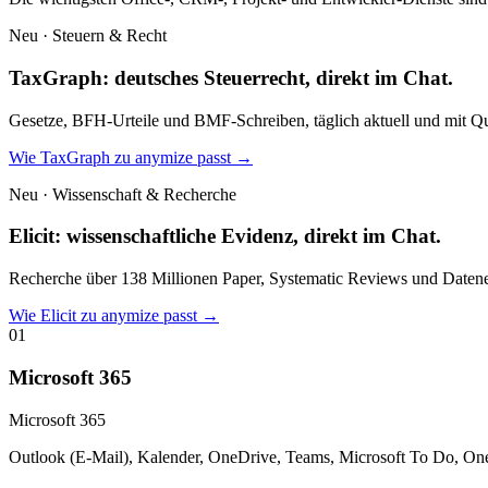
Verfügbare Connectors
Acht Dienste, sofort verbunden.
Mehr auf Anfrage.
Die wichtigsten Office-, CRM-, Projekt- und Entwickler-Dienste sind
Neu · Steuern & Recht
TaxGraph: deutsches Steuerrecht, direkt im Chat.
Gesetze, BFH-Urteile und BMF-Schreiben, täglich aktuell und mit Quel
Wie TaxGraph zu anymize passt →
Neu · Wissenschaft & Recherche
Elicit: wissenschaftliche Evidenz, direkt im Chat.
Recherche über 138 Millionen Paper, Systematic Reviews und Datenext
Wie Elicit zu anymize passt →
01