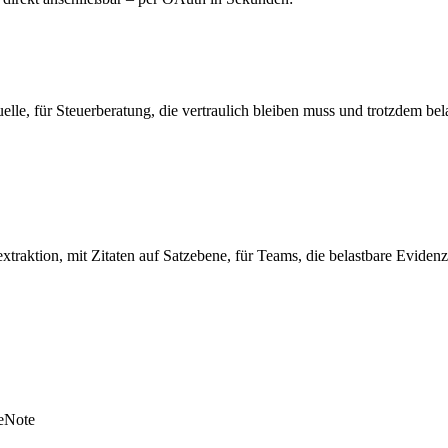
 direkt anschließbar – per OAuth in Sekunden:
le, für Steuerberatung, die vertraulich bleiben muss und trotzdem bela
raktion, mit Zitaten auf Satzebene, für Teams, die belastbare Eviden