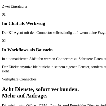
Ein Connector ist eine OAuth-Verbindung zu einem externen Dienst
schreiben. Du gibst keine Passwörter weiter, sondern autorisierst d
Server selbst per URL hinzufügen.
Connectors wirken an zwei Stellen – und das ist der entscheidende Pu
Zwei Einsatzorte
01
Im Chat als Werkzeug
Der KI-Agent ruft den Connector selbstständig auf, wenn deine Frage 
02
In Workflows als Baustein
In automatisierten Abläufen werden Connectors zu Schritten: Daten au
Der Effekt: anymize bleibt nicht in seinem eigenen Fenster, sondern 
sieht.