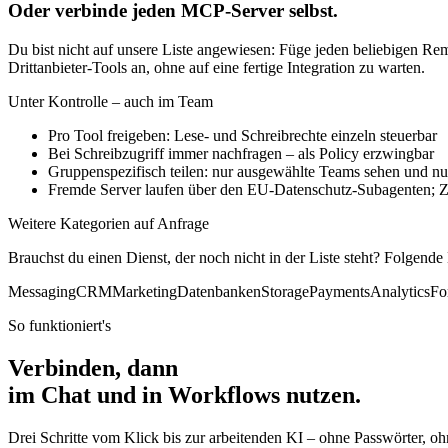
E-Mail / SMTP
Versand (Text + HTML, Anhänge)
Neu · Eigene Connectors
Oder verbinde jeden MCP-Server selbst.
Du bist nicht auf unsere Liste angewiesen: Füge jeden beliebigen 
Drittanbieter-Tools an, ohne auf eine fertige Integration zu warten.
Unter Kontrolle – auch im Team
Pro Tool freigeben: Lese- und Schreibrechte einzeln steuerbar
Bei Schreibzugriff immer nachfragen – als Policy erzwingbar
Gruppenspezifisch teilen: nur ausgewählte Teams sehen und n
Fremde Server laufen über den EU-Datenschutz-Subagenten; 
Weitere Kategorien auf Anfrage
Brauchst du einen Dienst, der noch nicht in der Liste steht? Folgende
Messaging
CRM
Marketing
Datenbanken
Storage
Payments
Analytics
Fo
So funktioniert's