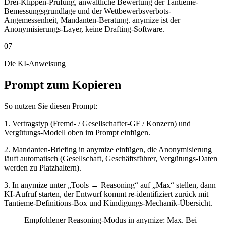
Drei-Klippen-Prüfung, anwaltliche Bewertung der Tantieme-
Bemessungsgrundlage und der Wettbewerbsverbots-
Angemessenheit, Mandanten-Beratung. anymize ist der
Anonymisierungs-Layer, keine Drafting-Software.
07
Die KI-Anweisung
Prompt zum Kopieren
So nutzen Sie diesen Prompt:
1. Vertragstyp (Fremd- / Gesellschafter-GF / Konzern) und
Vergütungs-Modell oben im Prompt einfügen.
2. Mandanten-Briefing in anymize einfügen, die Anonymisierung
läuft automatisch (Gesellschaft, Geschäftsführer, Vergütungs-Daten
werden zu Platzhaltern).
3. In anymize unter „Tools → Reasoning“ auf „Max“ stellen, dann
KI-Aufruf starten, der Entwurf kommt re-identifiziert zurück mit
Tantieme-Definitions-Box und Kündigungs-Mechanik-Übersicht.
Empfohlener Reasoning-Modus in anymize: Max. Bei