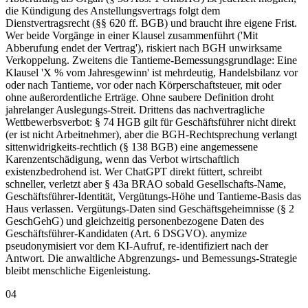
die Kündigung des Anstellungsvertrags folgt dem
Dienstvertragsrecht (§§ 620 ff. BGB) und braucht ihre eigene Frist.
Wer beide Vorgänge in einer Klausel zusammenführt ('Mit
Abberufung endet der Vertrag'), riskiert nach BGH unwirksame
Verkoppelung. Zweitens die Tantieme-Bemessungsgrundlage: Eine
Klausel 'X % vom Jahresgewinn' ist mehrdeutig, Handelsbilanz vor
oder nach Tantieme, vor oder nach Körperschaftsteuer, mit oder
ohne außerordentliche Erträge. Ohne saubere Definition droht
jahrelanger Auslegungs-Streit. Drittens das nachvertragliche
Wettbewerbsverbot: § 74 HGB gilt für Geschäftsführer nicht direkt
(er ist nicht Arbeitnehmer), aber die BGH-Rechtsprechung verlangt
sittenwidrigkeits-rechtlich (§ 138 BGB) eine angemessene
Karenzentschädigung, wenn das Verbot wirtschaftlich
existenzbedrohend ist. Wer ChatGPT direkt füttert, schreibt
schneller, verletzt aber § 43a BRAO sobald Gesellschafts-Name,
Geschäftsführer-Identität, Vergütungs-Höhe und Tantieme-Basis das
Haus verlassen. Vergütungs-Daten sind Geschäftsgeheimnisse (§ 2
GeschGehG) und gleichzeitig personenbezogene Daten des
Geschäftsführer-Kandidaten (Art. 6 DSGVO). anymize
pseudonymisiert vor dem KI-Aufruf, re-identifiziert nach der
Antwort. Die anwaltliche Abgrenzungs- und Bemessungs-Strategie
bleibt menschliche Eigenleistung.
04