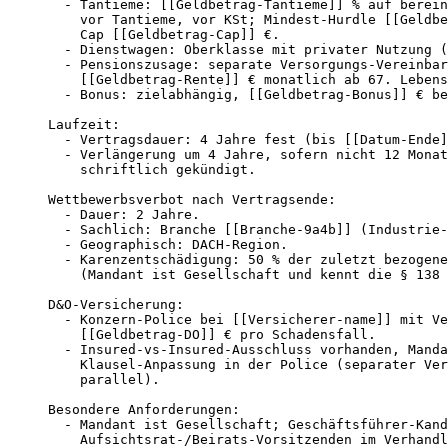
  - Tantieme: [[Geldbetrag-Tantieme]] % auf berein
    vor Tantieme, vor KSt; Mindest-Hurdle [[Geldbe
    Cap [[Geldbetrag-Cap]] €.

  - Dienstwagen: Oberklasse mit privater Nutzung (
  - Pensionszusage: separate Versorgungs-Vereinbar
    [[Geldbetrag-Rente]] € monatlich ab 67. Lebens
  - Bonus: zielabhängig, [[Geldbetrag-Bonus]] € be
Laufzeit:

  - Vertragsdauer: 4 Jahre fest (bis [[Datum-Ende]
  - Verlängerung um 4 Jahre, sofern nicht 12 Monat
    schriftlich gekündigt.

Wettbewerbsverbot nach Vertragsende:

  - Dauer: 2 Jahre.

  - Sachlich: Branche [[Branche-9a4b]] (Industrie-
  - Geographisch: DACH-Region.

  - Karenzentschädigung: 50 % der zuletzt bezogene
    (Mandant ist Gesellschaft und kennt die § 138 
D&O-Versicherung:

  - Konzern-Police bei [[Versicherer-name]] mit Ve
    [[Geldbetrag-DO]] € pro Schadensfall.

  - Insured-vs-Insured-Ausschluss vorhanden, Manda
    Klausel-Anpassung in der Police (separater Ver
    parallel).

Besondere Anforderungen:

  - Mandant ist Gesellschaft; Geschäftsführer-Kand
    Aufsichtsrat-/Beirats-Vorsitzenden im Verhandl