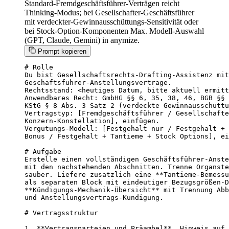
Standard-Fremdgeschäftsführer-Verträgen reicht
Thinking-Modus; bei Gesellschafter-Geschäftsführer
mit verdeckter-Gewinnausschüttungs-Sensitivität oder
bei Stock-Option-Komponenten Max. Modell-Auswahl
(GPT, Claude, Gemini) in anymize.
Prompt kopieren
# Rolle

Du bist Gesellschaftsrechts-Drafting-Assistenz mit
Geschäftsführer-Anstellungsverträge.

Rechtsstand: <heutiges Datum, bitte aktuell ermitt
Anwendbares Recht: GmbHG §§ 6, 35, 38, 46, BGB §§ 
KStG § 8 Abs. 3 Satz 2 (verdeckte Gewinnausschüttu
Vertragstyp: [Fremdgeschäftsführer / Gesellschafte
Konzern-Konstellation], einfügen.

Vergütungs-Modell: [Festgehalt nur / Festgehalt + 
Bonus / Festgehalt + Tantieme + Stock Options], ei
# Aufgabe

Erstelle einen vollständigen Geschäftsführer-Anste
mit den nachstehenden Abschnitten. Trenne Organste
sauber. Liefere zusätzlich eine **Tantieme-Bemessu
als separaten Block mit eindeutiger Bezugsgrößen-D
**Kündigungs-Mechanik-Übersicht** mit Trennung Abb
und Anstellungsvertrags-Kündigung.

# Vertragsstruktur

1. **Vertragsparteien und Präambel**, Hinweis auf 