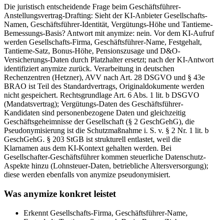
Die juristisch entscheidende Frage beim Geschäftsführer-
Anstellungsvertrag-Drafting: Sieht der KI-Anbieter Gesellschafts-
Namen, Geschäftsführer-Identität, Vergütungs-Höhe und Tantieme-
Bemessungs-Basis? Antwort mit anymize: nein. Vor dem KI-Aufruf
werden Gesellschafts-Firma, Geschäftsführer-Name, Festgehalt,
Tantieme-Satz, Bonus-Höhe, Pensionszusage und D&O-
Versicherungs-Daten durch Platzhalter ersetzt; nach der KI-Antwort
identifiziert anymize zurück. Verarbeitung in deutschen
Rechenzentren (Hetzner), AVV nach Art. 28 DSGVO und § 43e
BRAO ist Teil des Standardvertrags, Originaldokumente werden
nicht gespeichert. Rechtsgrundlage Art. 6 Abs. 1 lit. b DSGVO
(Mandatsvertrag); Vergütungs-Daten des Geschäftsführer-
Kandidaten sind personenbezogene Daten und gleichzeitig
Geschäftsgeheimnisse der Gesellschaft (§ 2 GeschGehG), die
Pseudonymisierung ist die Schutzmaßnahme i. S. v. § 2 Nr. 1 lit. b
GeschGehG. § 203 StGB ist strukturell entlastet, weil die
Klarnamen aus dem KI-Kontext gehalten werden. Bei
Gesellschafter-Geschäftsführer kommen steuerliche Datenschutz-
Aspekte hinzu (Lohnsteuer-Daten, betriebliche Altersversorgung);
diese werden ebenfalls von anymize pseudonymisiert.
Was anymize konkret leistet
Erkennt Gesellschafts-Firma, Geschäftsführer-Name,