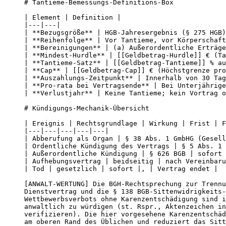
# Tantieme-Bemessungs-Definitions-Box

| Element | Definition |

|---|---|

| **Bezugsgröße** | HGB-Jahresergebnis (§ 275 HGB)
| **Reihenfolge** | Vor Tantieme, vor Körperschaft
| **Bereinigungen** | (a) Außerordentliche Erträge
| **Mindest-Hurdle** | [[Geldbetrag-Hurdle]] € (Ta
| **Tantieme-Satz** | [[Geldbetrag-Tantieme]] % au
| **Cap** | [[Geldbetrag-Cap]] € (Höchstgrenze pro
| **Auszahlungs-Zeitpunkt** | Innerhalb von 30 Tag
| **Pro-rata bei Vertragsende** | Bei Unterjährige
| **Verlustjahr** | Keine Tantieme; kein Vortrag o
# Kündigungs-Mechanik-Übersicht

| Ereignis | Rechtsgrundlage | Wirkung | Frist | F
|---|---|---|---|---|

| Abberufung als Organ | § 38 Abs. 1 GmbHG (Gesell
| Ordentliche Kündigung des Vertrags | § 5 Abs. 1 
| Außerordentliche Kündigung | § 626 BGB | sofort 
| Aufhebungsvertrag | beidseitig | nach Vereinbaru
| Tod | gesetzlich | sofort |, | Vertrag endet |

[ANWALT-WERTUNG] Die BGH-Rechtsprechung zur Trennu
Dienstvertrag und die § 138 BGB-Sittenwidrigkeits-
Wettbewerbsverbots ohne Karenzentschädigung sind i
anwaltlich zu würdigen (st. Rspr., Aktenzeichen in
verifizieren). Die hier vorgesehene Karenzentschäd
am oberen Rand des Üblichen und reduziert das Sitt