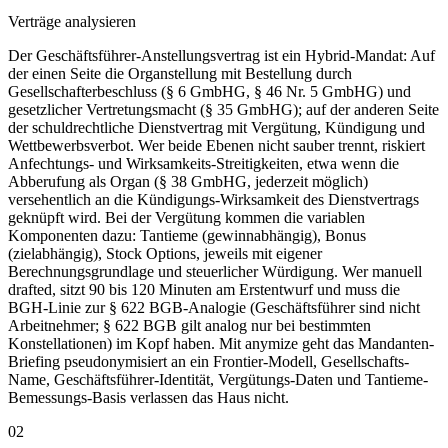
Verträge analysieren
Der Geschäftsführer-Anstellungsvertrag ist ein Hybrid-Mandat: Auf
der einen Seite die Organstellung mit Bestellung durch
Gesellschafterbeschluss (§ 6 GmbHG, § 46 Nr. 5 GmbHG) und
gesetzlicher Vertretungsmacht (§ 35 GmbHG); auf der anderen Seite
der schuldrechtliche Dienstvertrag mit Vergütung, Kündigung und
Wettbewerbsverbot. Wer beide Ebenen nicht sauber trennt, riskiert
Anfechtungs- und Wirksamkeits-Streitigkeiten, etwa wenn die
Abberufung als Organ (§ 38 GmbHG, jederzeit möglich)
versehentlich an die Kündigungs-Wirksamkeit des Dienstvertrags
geknüpft wird. Bei der Vergütung kommen die variablen
Komponenten dazu: Tantieme (gewinnabhängig), Bonus
(zielabhängig), Stock Options, jeweils mit eigener
Berechnungsgrundlage und steuerlicher Würdigung. Wer manuell
drafted, sitzt 90 bis 120 Minuten am Erstentwurf und muss die
BGH-Linie zur § 622 BGB-Analogie (Geschäftsführer sind nicht
Arbeitnehmer; § 622 BGB gilt analog nur bei bestimmten
Konstellationen) im Kopf haben. Mit anymize geht das Mandanten-
Briefing pseudonymisiert an ein Frontier-Modell, Gesellschafts-
Name, Geschäftsführer-Identität, Vergütungs-Daten und Tantieme-
Bemessungs-Basis verlassen das Haus nicht.
02