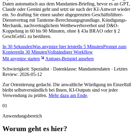
Daten automatisch aus dem Mandanten-Briefing, bevor es an GPT,
Claude oder Gemini geht und setzt sie nach der KI-Antwort wieder
ein. So drafting Sie einen sauber abgegrenzten Geschäftsführer-
Dienstvertrag mit Tantieme-Berechnungsgrundlage, Kündigungs-
Mechanik, nachvertraglichem Wettbewerbsverbot und D&O-
Koppelung in 60 bis 90 Minuten, ohne § 43a BRAO oder § 2
GeschGehG zu berühren.
In
30 Sekunden
Was anymize hier leistet
In
5 Minuten
Prompt zum
Kopieren
In
30 Minuten
Vollständiger Workflow
Mit anymize starten
Antrags-Beispiel ansehen
Schwierigkeit:
Spezialist
· Datenklasse: Mandantendaten · Letztes
Review:
2026-05-12
Zur Orientierung gedacht. Die anwaltliche Würdigung im Einzelfall
bleibt selbstverständlich bei Ihnen, KI-Outputs sind vor jeder
Verwendung zu prüfen.
Mehr dazu am Ende
.
01
Anwendungsbereich
Worum geht es hier?