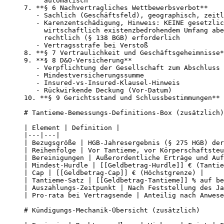
     automatisch

7. **§ 6 Nachvertragliches Wettbewerbsverbot**

   - Sachlich (Geschäftsfeld), geographisch, zeitl
   - Karenzentschädigung, Hinweis: KEINE gesetzlic
     wirtschaftlich existenzbedrohendem Umfang abe
     rechtlich (§ 138 BGB) erforderlich

   - Vertragsstrafe bei Verstoß

8. **§ 7 Vertraulichkeit und Geschäftsgeheimnisse*
9. **§ 8 D&O-Versicherung**

   - Verpflichtung der Gesellschaft zum Abschluss 
   - Mindestversicherungssumme

   - Insured-vs-Insured-Klausel-Hinweis

   - Rückwirkende Deckung (Vor-Datum)

10. **§ 9 Gerichtsstand und Schlussbestimmungen**

# Tantieme-Bemessungs-Definitions-Box (zusätzlich)

| Element | Definition |

|---|---|

| Bezugsgröße | HGB-Jahresergebnis (§ 275 HGB) der
| Reihenfolge | Vor Tantieme, vor Körperschaftsteu
| Bereinigungen | Außerordentliche Erträge und Auf
| Mindest-Hurdle | [[Geldbetrag-Hurdle]] € (Tantie
| Cap | [[Geldbetrag-Cap]] € (Höchstgrenze) |

| Tantieme-Satz | [[Geldbetrag-Tantieme]] % auf be
| Auszahlungs-Zeitpunkt | Nach Feststellung des Ja
| Pro-rata bei Vertragsende | Anteilig nach Anwese
# Kündigungs-Mechanik-Übersicht (zusätzlich)
