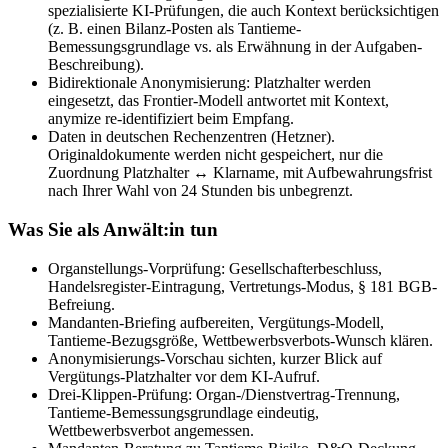
spezialisierte KI-Prüfungen, die auch Kontext berücksichtigen
(z. B. einen Bilanz-Posten als Tantieme-
Bemessungsgrundlage vs. als Erwähnung in der Aufgaben-
Beschreibung).
Bidirektionale Anonymisierung: Platzhalter werden
eingesetzt, das Frontier-Modell antwortet mit Kontext,
anymize re-identifiziert beim Empfang.
Daten in deutschen Rechenzentren (Hetzner).
Originaldokumente werden nicht gespeichert, nur die
Zuordnung Platzhalter ↔ Klarname, mit Aufbewahrungsfrist
nach Ihrer Wahl von 24 Stunden bis unbegrenzt.
Was Sie als Anwält:in tun
Organstellungs-Vorprüfung: Gesellschafterbeschluss,
Handelsregister-Eintragung, Vertretungs-Modus, § 181 BGB-
Befreiung.
Mandanten-Briefing aufbereiten, Vergütungs-Modell,
Tantieme-Bezugsgröße, Wettbewerbsverbots-Wunsch klären.
Anonymisierungs-Vorschau sichten, kurzer Blick auf
Vergütungs-Platzhalter vor dem KI-Aufruf.
Drei-Klippen-Prüfung: Organ-/Dienstvertrag-Trennung,
Tantieme-Bemessungsgrundlage eindeutig,
Wettbewerbsverbot angemessen.