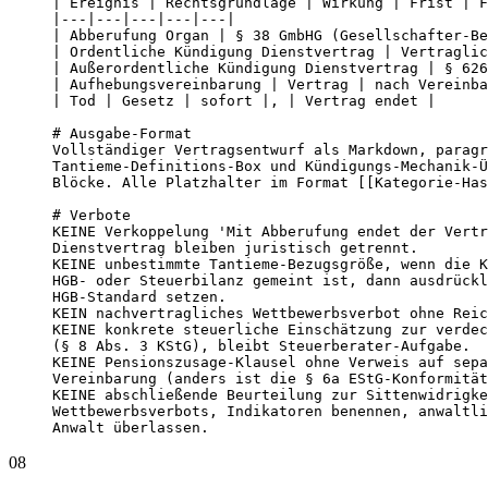
| Ereignis | Rechtsgrundlage | Wirkung | Frist | F
|---|---|---|---|---|

| Abberufung Organ | § 38 GmbHG (Gesellschafter-Be
| Ordentliche Kündigung Dienstvertrag | Vertraglic
| Außerordentliche Kündigung Dienstvertrag | § 626
| Aufhebungsvereinbarung | Vertrag | nach Vereinba
| Tod | Gesetz | sofort |, | Vertrag endet |

# Ausgabe-Format

Vollständiger Vertragsentwurf als Markdown, paragr
Tantieme-Definitions-Box und Kündigungs-Mechanik-Ü
Blöcke. Alle Platzhalter im Format [[Kategorie-Has
# Verbote

KEINE Verkoppelung 'Mit Abberufung endet der Vertr
Dienstvertrag bleiben juristisch getrennt.

KEINE unbestimmte Tantieme-Bezugsgröße, wenn die K
HGB- oder Steuerbilanz gemeint ist, dann ausdrückl
HGB-Standard setzen.

KEIN nachvertragliches Wettbewerbsverbot ohne Reic
KEINE konkrete steuerliche Einschätzung zur verdec
(§ 8 Abs. 3 KStG), bleibt Steuerberater-Aufgabe.

KEINE Pensionszusage-Klausel ohne Verweis auf sepa
Vereinbarung (anders ist die § 6a EStG-Konformität
KEINE abschließende Beurteilung zur Sittenwidrigke
Wettbewerbsverbots, Indikatoren benennen, anwaltli
Anwalt überlassen.
08