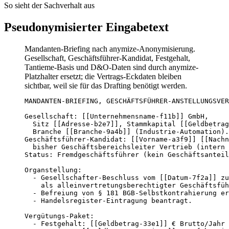
So sieht der Sachverhalt aus
Pseudonymisierter Eingabetext
Mandanten-Briefing nach anymize-Anonymisierung.
Gesellschaft, Geschäftsführer-Kandidat, Festgehalt,
Tantieme-Basis und D&O-Daten sind durch anymize-
Platzhalter ersetzt; die Vertrags-Eckdaten bleiben
sichtbar, weil sie für das Drafting benötigt werden.
MANDANTEN-BRIEFING, GESCHÄFTSFÜHRER-ANSTELLUNGSVER
Gesellschaft: [[Unternehmensname-f11b]] GmbH,

  Sitz [[Adresse-b2e7]], Stammkapital [[Geldbetrag
  Branche [[Branche-9a4b]] (Industrie-Automation).

Geschäftsführer-Kandidat: [[Vorname-a3f9]] [[Nachn
  bisher Geschäftsbereichsleiter Vertrieb (intern 
Status: Fremdgeschäftsführer (kein Geschäftsanteil
Organstellung:

  - Gesellschafter-Beschluss vom [[Datum-7f2a]] zu
    als alleinvertretungsberechtigter Geschäftsfüh
  - Befreiung von § 181 BGB-Selbstkontrahierung er
  - Handelsregister-Eintragung beantragt.

Vergütungs-Paket:

  - Festgehalt: [[Geldbetrag-33e1]] € Brutto/Jahr 