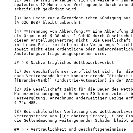
(2) Der Vertrag verlängert sich um weitere 4 Jahre
spätestens 12 Monate vor Vertragsende durch eine d
schriftlich gekündigt wird.

(3) Das Recht zur außerordentlichen Kündigung aus 
(§ 626 BGB) bleibt unberührt.

(4) **Trennung von Abberufung:** Eine Abberufung d
als Organ nach § 38 Abs. 1 GmbHG durch Gesellschaf
diesen Anstellungsvertrag nicht. Die Gesellschaft 
in diesem Fall freistellen; die Vergütungs-Pflicht
soweit nicht eine ordentliche oder außerordentlich
Anstellungsvertrags ausgesprochen wird.

## § 6 Nachvertragliches Wettbewerbsverbot

(1) Der Geschäftsführer verpflichtet sich, für die
nach Vertragsende keine konkurrierende Tätigkeit i
[[Branche-9a4b]] (Industrie-Automation) in der DAC
(2) Die Gesellschaft zahlt für die Dauer des Wettb
Karenzentschädigung in Höhe von 50 % der zuletzt b
Festvergütung. Anrechnung anderweitiger Bezüge erf
§ 74c HGB.

(3) Bei schuldhafter Verletzung des Wettbewerbsver
Vertragsstrafe von [[Geldbetrag-Strafe]] € pro Ein
die Geltendmachung weitergehender Schäden bleibt u
## § 7 Vertraulichkeit und Geschäftsgeheimnisse
