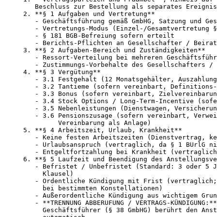
   Beschluss zur Bestellung als separates Ereignis

2. **§ 1 Aufgaben und Vertretung**

   - Geschäftsführung gemäß GmbHG, Satzung und Ges
   - Vertretungs-Modus (Einzel-/Gesamtvertretung §
   - § 181 BGB-Befreiung sofern erteilt

   - Berichts-Pflichten an Gesellschafter / Beirat

3. **§ 2 Aufgaben-Bereich und Zuständigkeiten**

   - Ressort-Verteilung bei mehreren Geschäftsführ
   - Zustimmungs-Vorbehalte des Gesellschafters / 
4. **§ 3 Vergütung**

   - 3.1 Festgehalt (12 Monatsgehälter, Auszahlung
   - 3.2 Tantieme (sofern vereinbart, Definitions-
   - 3.3 Bonus (sofern vereinbart, Zielvereinbarun
   - 3.4 Stock Options / Long-Term-Incentive (sofe
   - 3.5 Nebenleistungen (Dienstwagen, Versicherun
   - 3.6 Pensionszusage (sofern vereinbart, Verwei
         Vereinbarung als Anlage)

5. **§ 4 Arbeitszeit, Urlaub, Krankheit**

   - Keine festen Arbeitszeiten (Dienstvertrag, ke
   - Urlaubsanspruch (vertraglich, da § 1 BUrlG ni
   - Entgeltfortzahlung bei Krankheit (vertraglich
6. **§ 5 Laufzeit und Beendigung des Anstellungsve
   - Befristet / Unbefristet (Standard: 3 oder 5 J
     Klausel)

   - Ordentliche Kündigung mit Frist (vertraglich;
     bei bestimmten Konstellationen)

   - Außerordentliche Kündigung aus wichtigem Grun
   - **TRENNUNG ABBERUFUNG / VERTRAGS-KÜNDIGUNG:**
     Geschäftsführer (§ 38 GmbHG) berührt den Anst