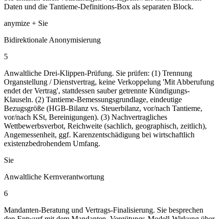
Daten und die Tantieme-Definitions-Box als separaten Block.
anymize + Sie
Bidirektionale Anonymisierung
5
Anwaltliche Drei-Klippen-Prüfung. Sie prüfen: (1) Trennung
Organstellung / Dienstvertrag, keine Verkoppelung 'Mit Abberufung
endet der Vertrag', stattdessen sauber getrennte Kündigungs-
Klauseln. (2) Tantieme-Bemessungsgrundlage, eindeutige
Bezugsgröße (HGB-Bilanz vs. Steuerbilanz, vor/nach Tantieme,
vor/nach KSt, Bereinigungen). (3) Nachvertragliches
Wettbewerbsverbot, Reichweite (sachlich, geographisch, zeitlich),
Angemessenheit, ggf. Karenzentschädigung bei wirtschaftlich
existenzbedrohendem Umfang.
Sie
Anwaltliche Kernverantwortung
6
Mandanten-Beratung und Vertrags-Finalisierung. Sie besprechen
den Entwurf mit dem Mandanten, Vergütungs-Modell-Wirkung über