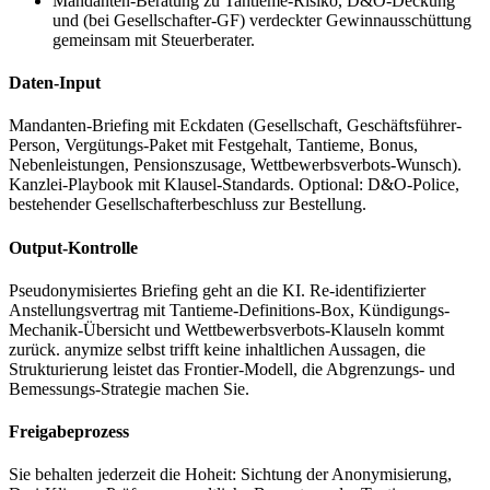
Mandanten-Beratung zu Tantieme-Risiko, D&O-Deckung
und (bei Gesellschafter-GF) verdeckter Gewinnausschüttung
gemeinsam mit Steuerberater.
Daten-Input
Mandanten-Briefing mit Eckdaten (Gesellschaft, Geschäftsführer-
Person, Vergütungs-Paket mit Festgehalt, Tantieme, Bonus,
Nebenleistungen, Pensionszusage, Wettbewerbsverbots-Wunsch).
Kanzlei-Playbook mit Klausel-Standards. Optional: D&O-Police,
bestehender Gesellschafterbeschluss zur Bestellung.
Output-Kontrolle
Pseudonymisiertes Briefing geht an die KI. Re-identifizierter
Anstellungsvertrag mit Tantieme-Definitions-Box, Kündigungs-
Mechanik-Übersicht und Wettbewerbsverbots-Klauseln kommt
zurück. anymize selbst trifft keine inhaltlichen Aussagen, die
Strukturierung leistet das Frontier-Modell, die Abgrenzungs- und
Bemessungs-Strategie machen Sie.
Freigabeprozess
Sie behalten jederzeit die Hoheit: Sichtung der Anonymisierung,