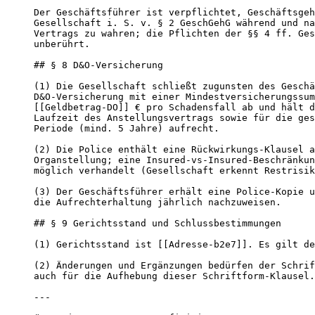
Der Geschäftsführer ist verpflichtet, Geschäftsgeh
Gesellschaft i. S. v. § 2 GeschGehG während und na
Vertrags zu wahren; die Pflichten der §§ 4 ff. Ges
unberührt.

## § 8 D&O-Versicherung

(1) Die Gesellschaft schließt zugunsten des Geschä
D&O-Versicherung mit einer Mindestversicherungssum
[[Geldbetrag-DO]] € pro Schadensfall ab und hält d
Laufzeit des Anstellungsvertrags sowie für die ges
Periode (mind. 5 Jahre) aufrecht.

(2) Die Police enthält eine Rückwirkungs-Klausel a
Organstellung; eine Insured-vs-Insured-Beschränkun
möglich verhandelt (Gesellschaft erkennt Restrisik
(3) Der Geschäftsführer erhält eine Police-Kopie u
die Aufrechterhaltung jährlich nachzuweisen.

## § 9 Gerichtsstand und Schlussbestimmungen

(1) Gerichtsstand ist [[Adresse-b2e7]]. Es gilt de
(2) Änderungen und Ergänzungen bedürfen der Schrif
auch für die Aufhebung dieser Schriftform-Klausel.

---
