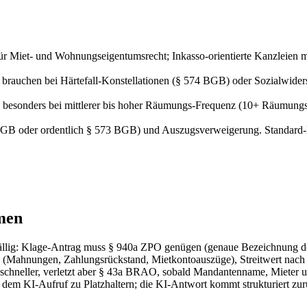
für Miet- und Wohnungseigentumsrecht; Inkasso-orientierte Kanzleie
 brauchen bei Härtefall-Konstellationen (§ 574 BGB) oder Sozialwider
ich besonders bei mittlerer bis hoher Räumungs-Frequenz (10+ Räumung
GB oder ordentlich § 573 BGB) und Auszugsverweigerung. Standard-Kon
men
anfällig: Klage-Antrag muss § 940a ZPO genügen (genaue Bezeichnung 
(Mahnungen, Zahlungsrückstand, Mietkontoauszüge), Streitwert nach
chneller, verletzt aber § 43a BRAO, sobald Mandantenname, Mieter un
 KI-Aufruf zu Platzhaltern; die KI-Antwort kommt strukturiert zurück, 