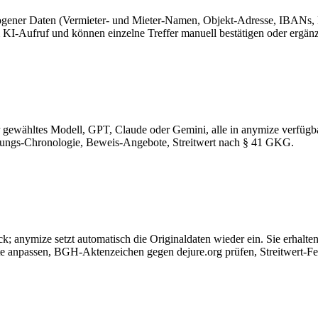
ogener Daten (Vermieter- und Mieter-Namen, Objekt-Adresse, IBANs,
m KI-Aufruf und können einzelne Treffer manuell bestätigen oder ergän
Ihr gewähltes Modell, GPT, Claude oder Gemini, alle in anymize verfüg
ungs-Chronologie, Beweis-Angebote, Streitwert nach § 41 GKG.
ck; anymize setzt automatisch die Originaldaten wieder ein. Sie erhal
e anpassen, BGH-Aktenzeichen gegen dejure.org prüfen, Streitwert-Fes