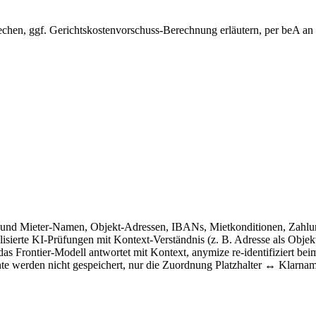
hen, ggf. Gerichtskostenvorschuss-Berechnung erläutern, per beA an d
 und Mieter-Namen, Objekt-Adressen, IBANs, Mietkonditionen, Zahlun
isierte KI-Prüfungen mit Kontext-Verständnis (z. B. Adresse als Objekt
das Frontier-Modell antwortet mit Kontext, anymize re-identifiziert be
e werden nicht gespeichert, nur die Zuordnung Platzhalter ↔ Klarnam