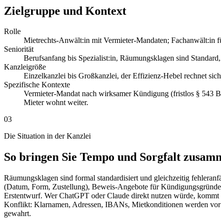
Zielgruppe und Kontext
Rolle
Mietrechts-Anwält:in mit Vermieter-Mandaten; Fachanwält:in 
Seniorität
Berufsanfang bis Spezialist:in, Räumungsklagen sind Standard,
Kanzleigröße
Einzelkanzlei bis Großkanzlei, der Effizienz-Hebel rechnet s
Spezifische Kontexte
Vermieter-Mandat nach wirksamer Kündigung (fristlos § 543 B
Mieter wohnt weiter.
03
Die Situation in der Kanzlei
So bringen Sie Tempo und Sorgfalt zusam
Räumungsklagen sind formal standardisiert und gleichzeitig fehler
(Datum, Form, Zustellung), Beweis-Angebote für Kündigungsgründe 
Erstentwurf. Wer ChatGPT oder Claude direkt nutzen würde, kommt s
Konflikt: Klarnamen, Adressen, IBANs, Mietkonditionen werden vor dem
gewahrt.