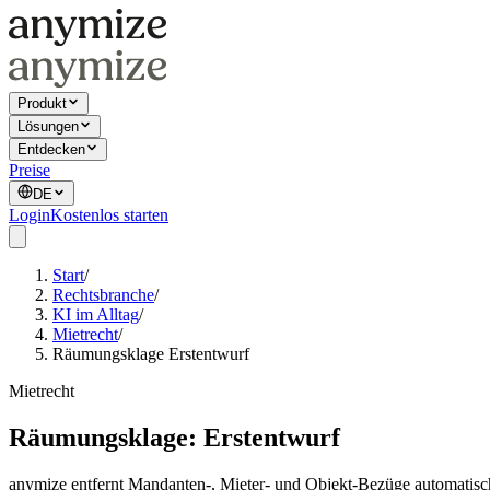
Produkt
Lösungen
Entdecken
Preise
DE
Login
Kostenlos starten
Start
/
Rechtsbranche
/
KI im Alltag
/
Mietrecht
/
Räumungsklage Erstentwurf
Mietrecht
Räumungsklage: Erstentwurf
anymize entfernt Mandanten-, Mieter- und Objekt-Bezüge automatisch 