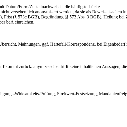
it Datum/Form/Zustellnachweis ist die häufigste Lücke.
icht versehentlich anonymisiert werden, da sie als Beweistatsachen i
, Frist (§ 573c BGB), Begründung (§ 573 Abs. 3 BGB), Heilung bei 
per beA einreichen.
Übersicht, Mahnungen, ggf. Härtefall-Korrespondenz, bei Eigenbedarf 
urf kommt zurück. anymize selbst trifft keine inhaltlichen Aussagen, di
ndigungs-Wirksamkeits-Prüfung, Streitwert-Festsetzung, Mandantenfrei