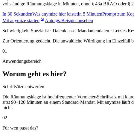
vollständige Räumungsklage in Minuten, ohne § 43a BRAO oder § 2
In
30 Sekunden
Was anymize hier leistet
In
5 Minuten
Prompt zum Kop
Mit anymize starten
Antrags-Beispiel ansehen
Schwierigkeit:
Spezialist
· Datenklasse: Mandantendaten · Letztes Re
Zur Orientierung gedacht. Die anwaltliche Würdigung im Einzelfall bl
01
Anwendungsbereich
Worum geht es hier?
Schriftsätze entwerfen
Die Räumungsklage ist hochfrequenter Vermieter-Schriftsatz mit klar
sitzt 90–120 Minuten an einem Standard-Mandat. Mit anymize läuft d
nicht.
02
Für wen passt das?