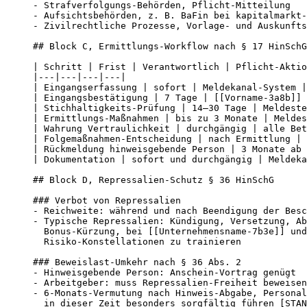
- Strafverfolgungs-Behörden, Pflicht-Mitteilung

- Aufsichtsbehörden, z. B. BaFin bei kapitalmarkt-
- Zivilrechtliche Prozesse, Vorlage- und Auskunfts
## Block C, Ermittlungs-Workflow nach § 17 HinSchG

| Schritt | Frist | Verantwortlich | Pflicht-Aktio
|---|---|---|---|

| Eingangserfassung | sofort | Meldekanal-System |
| Eingangsbestätigung | 7 Tage | [[Vorname-3a8b]] 
| Stichhaltigkeits-Prüfung | 14–30 Tage | Meldeste
| Ermittlungs-Maßnahmen | bis zu 3 Monate | Meldes
| Wahrung Vertraulichkeit | durchgängig | alle Bet
| Folgemaßnahmen-Entscheidung | nach Ermittlung | 
| Rückmeldung hinweisgebende Person | 3 Monate ab 
| Dokumentation | sofort und durchgängig | Meldeka
## Block D, Repressalien-Schutz § 36 HinSchG

### Verbot von Repressalien

- Reichweite: während und nach Beendigung der Besc
- Typische Repressalien: Kündigung, Versetzung, Ab
  Bonus-Kürzung, bei [[Unternehmensname-7b3e]] und
  Risiko-Konstellationen zu trainieren

### Beweislast-Umkehr nach § 36 Abs. 2

- Hinweisgebende Person: Anschein-Vortrag genügt

- Arbeitgeber: muss Repressalien-Freiheit beweisen

- 6-Monats-Vermutung nach Hinweis-Abgabe, Personal
  in dieser Zeit besonders sorgfältig führen [STAN