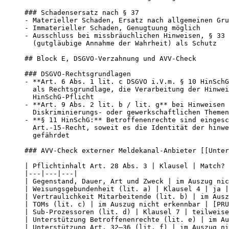
### Schadensersatz nach § 37

- Materieller Schaden, Ersatz nach allgemeinen Gru
- Immaterieller Schaden, Genugtuung möglich

- Ausschluss bei missbräuchlichen Hinweisen, § 33 
  (gutgläubige Annahme der Wahrheit) als Schutz

## Block E, DSGVO-Verzahnung und AVV-Check

### DSGVO-Rechtsgrundlagen

- **Art. 6 Abs. 1 lit. c DSGVO i.V.m. § 10 HinSchG
  als Rechtsgrundlage, die Verarbeitung der Hinwei
  HinSchG-Pflicht

- **Art. 9 Abs. 2 lit. b / lit. g** bei Hinweisen 
  Diskriminierungs- oder gewerkschaftlichen Themen
- **§ 11 HinSchG:** Betroffenenrechte sind eingesc
  Art.-15-Recht, soweit es die Identität der hinwe
  gefährdet

### AVV-Check externer Meldekanal-Anbieter [[Unter
| Pflichtinhalt Art. 28 Abs. 3 | Klausel | Match? 
|---|---|---|

| Gegenstand, Dauer, Art und Zweck | im Auszug nic
| Weisungsgebundenheit (lit. a) | Klausel 4 | ja |

| Vertraulichkeit Mitarbeitende (lit. b) | im Ausz
| TOMs (lit. c) | im Auszug nicht erkennbar | [PRU
| Sub-Prozessoren (lit. d) | Klausel 7 | teilweise
| Unterstützung Betroffenenrechte (lit. e) | im Au
| Unterstützung Art. 32–36 (lit. f) | im Auszug ni