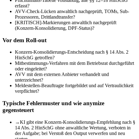
Pflichtinhalts-Tabelle vollständig, alle §§ 12–18 HinSchG
erfasst?
AVV-Check-Lücken anwaltlich nachgeprüft, TOMs, Sub-
Prozessoren, Drittlandtransfer?
[KRITISCH]-Markierungen anwaltlich nachgeprüft
(Konzern-Konsolidierung, DPF-Status)?
Vor dem Roll-out
Konzern-Konsolidierungs-Entscheidung nach § 14 Abs. 2
HinSchG getroffen?
Mitbestimmungs-Verfahren mit dem Betriebsrat durchgeführt
oder eingeleitet?
AVV mit dem externen Anbieter verhandelt und
unterzeichnet?
Meldestellen-Beauftragte fortgebildet und auf Vertraulichkeit
verpflichtet?
Typische Fehlermuster und wie anymize
gegensteuert
→
KI gibt eine Konzern-Konsolidierungs-Empfehlung nach §
14 Abs. 2 HinSchG ohne anwaltliche Wertung, verboten in
der Aufgabe; bei Verstoß den Output verwerfen und neu
starten.