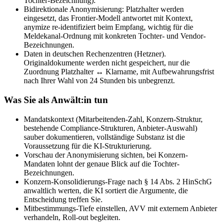
Tochter-Bezeichnung).
Bidirektionale Anonymisierung: Platzhalter werden
eingesetzt, das Frontier-Modell antwortet mit Kontext,
anymize re-identifiziert beim Empfang, wichtig für die
Meldekanal-Ordnung mit konkreten Tochter- und Vendor-
Bezeichnungen.
Daten in deutschen Rechenzentren (Hetzner).
Originaldokumente werden nicht gespeichert, nur die
Zuordnung Platzhalter ↔ Klarname, mit Aufbewahrungsfrist
nach Ihrer Wahl von 24 Stunden bis unbegrenzt.
Was Sie als Anwält:in tun
Mandatskontext (Mitarbeitenden-Zahl, Konzern-Struktur,
bestehende Compliance-Strukturen, Anbieter-Auswahl)
sauber dokumentieren, vollständige Substanz ist die
Voraussetzung für die KI-Strukturierung.
Vorschau der Anonymisierung sichten, bei Konzern-
Mandaten lohnt der genaue Blick auf die Tochter-
Bezeichnungen.
Konzern-Konsolidierungs-Frage nach § 14 Abs. 2 HinSchG
anwaltlich werten, die KI sortiert die Argumente, die
Entscheidung treffen Sie.
Mitbestimmungs-Tiefe einstellen, AVV mit externem Anbieter
verhandeln, Roll-out begleiten.