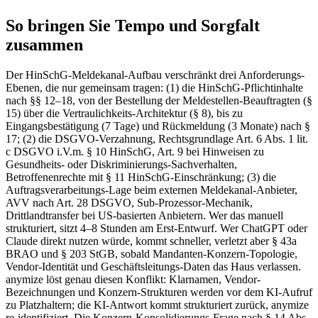
So bringen Sie Tempo und Sorgfalt
zusammen
Der HinSchG-Meldekanal-Aufbau verschränkt drei Anforderungs-
Ebenen, die nur gemeinsam tragen: (1) die HinSchG-Pflichtinhalte
nach §§ 12–18, von der Bestellung der Meldestellen-Beauftragten (§
15) über die Vertraulichkeits-Architektur (§ 8), bis zu
Eingangsbestätigung (7 Tage) und Rückmeldung (3 Monate) nach §
17; (2) die DSGVO-Verzahnung, Rechtsgrundlage Art. 6 Abs. 1 lit.
c DSGVO i.V.m. § 10 HinSchG, Art. 9 bei Hinweisen zu
Gesundheits- oder Diskriminierungs-Sachverhalten,
Betroffenenrechte mit § 11 HinSchG-Einschränkung; (3) die
Auftragsverarbeitungs-Lage beim externen Meldekanal-Anbieter,
AVV nach Art. 28 DSGVO, Sub-Prozessor-Mechanik,
Drittlandtransfer bei US-basierten Anbietern. Wer das manuell
strukturiert, sitzt 4–8 Stunden am Erst-Entwurf. Wer ChatGPT oder
Claude direkt nutzen würde, kommt schneller, verletzt aber § 43a
BRAO und § 203 StGB, sobald Mandanten-Konzern-Topologie,
Vendor-Identität und Geschäftsleitungs-Daten das Haus verlassen.
anymize löst genau diesen Konflikt: Klarnamen, Vendor-
Bezeichnungen und Konzern-Strukturen werden vor dem KI-Aufruf
zu Platzhaltern; die KI-Antwort kommt strukturiert zurück, anymize
re-identifiziert. Die Konzern-Konsolidierungs-Frage nach § 14 Abs.