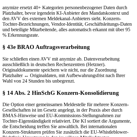
anymize ersetzt 40+ Kategorien personenbezogener Daten durch
Platzhalter, bevor irgendein KI-Anbieter den Mandatskontext und
den AVV des externen Meldekanal-Anbieters sieht. Konzern-
Tochter-Bezeichnungen, Vendor-Identität, Geschäftsleitungs-Daten
und beteiligte Mitarbeitende, alles automatisch erkannt mit über 95
% Erkennungsrate.
§ 43e BRAO Auftragsverarbeitung
Sie schließen einen AVV mit anymize ab. Datenverarbeitung
ausschließlich in deutschen Rechenzentren (Hetzner).
Originaldokumente speichern wir nicht, nur die Zuordnung
Platzhalter ↔ Originaldaten, mit Aufbewahrungsfrist nach Ihrer
Wahl von 24 Stunden bis unbegrenzt.
§ 14 Abs. 2 HinSchG Konzern-Konsolidierung
Die Option einer gemeinsamen Meldestelle für mehrere Konzern-
Gesellschaften ist im Gesetz angelegt, in der Praxis aber durch
BMAS-Hinweise und EU-Kommissions-Stellungnahmen zur
Tochter-Eigenständigkeit relativiert. Die KI sortiert die Argumente,
die Entscheidung treffen Sie anwaltlich. Bei internationalen
Konzern-Strukturen prüfen Sie zusätzlich die EU-Whistleblower-