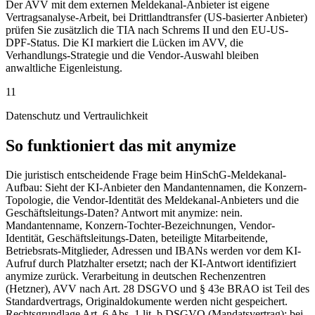
Der AVV mit dem externen Meldekanal-Anbieter ist eigene
Vertragsanalyse-Arbeit, bei Drittlandtransfer (US-basierter Anbieter)
prüfen Sie zusätzlich die TIA nach Schrems II und den EU-US-
DPF-Status. Die KI markiert die Lücken im AVV, die
Verhandlungs-Strategie und die Vendor-Auswahl bleiben
anwaltliche Eigenleistung.
11
Datenschutz und Vertraulichkeit
So funktioniert das mit anymize
Die juristisch entscheidende Frage beim HinSchG-Meldekanal-
Aufbau: Sieht der KI-Anbieter den Mandantennamen, die Konzern-
Topologie, die Vendor-Identität des Meldekanal-Anbieters und die
Geschäftsleitungs-Daten? Antwort mit anymize: nein.
Mandantenname, Konzern-Tochter-Bezeichnungen, Vendor-
Identität, Geschäftsleitungs-Daten, beteiligte Mitarbeitende,
Betriebsrats-Mitglieder, Adressen und IBANs werden vor dem KI-
Aufruf durch Platzhalter ersetzt; nach der KI-Antwort identifiziert
anymize zurück. Verarbeitung in deutschen Rechenzentren
(Hetzner), AVV nach Art. 28 DSGVO und § 43e BRAO ist Teil des
Standardvertrags, Originaldokumente werden nicht gespeichert.
Rechtsgrundlage Art. 6 Abs. 1 lit. b DSGVO (Mandatsvertrag); bei