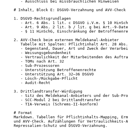
   - Ausschluss bei missbräuchlichen Hinweisen

# Inhalt, Block E: DSGVO-Verzahnung und AVV-Check

1. DSGVO-Rechtsgrundlagen

   - Art. 6 Abs. 1 lit. c DSGVO i.V.m. § 10 HinSch
   - Art. 9 Abs. 2 lit. b / lit. g bei Art.-9-Date
   - § 11 HinSchG, Einschränkung der Betroffenenre
2. AVV-Check beim externen Meldekanal-Anbieter

   Tabelle mit Spalten: Pflichtinhalt Art. 28 Abs.
   - Gegenstand, Dauer, Art und Zweck der Verarbei
   - Weisungsgebundenheit

   - Vertraulichkeit der Mitarbeitenden des Auftra
   - TOMs nach Art. 32

   - Sub-Prozessoren

   - Unterstützung Betroffenenrechte

   - Unterstützung Art. 32–36 DSGVO

   - Lösch-/Rückgabe-Pflicht

   - Audit-Recht

3. Drittlandtransfer-Würdigung

   - Sitz des Meldekanal-Anbieters und der Sub-Pro
   - SCC-Modul 2 bei Drittlandtransfer

   - TIA-Verweis (Schrems-II-konform)

# Format

Markdown. Tabellen für Pflichtinhalts-Mapping, Erm
und AVV-Check. Aufzählungen für Vertraulichkeits-A
Repressalien-Schutz und DSGVO-Verzahnung.
