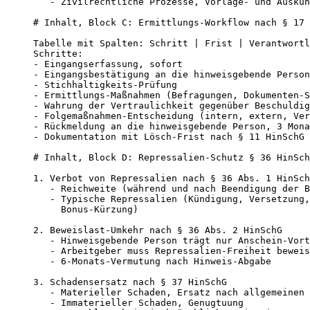
   - Zivilrechtliche Prozesse, Vorlage- und Auskun
# Inhalt, Block C: Ermittlungs-Workflow nach § 17 
Tabelle mit Spalten: Schritt | Frist | Verantwortl
Schritte:

- Eingangserfassung, sofort

- Eingangsbestätigung an die hinweisgebende Person
- Stichhaltigkeits-Prüfung

- Ermittlungs-Maßnahmen (Befragungen, Dokumenten-S
- Wahrung der Vertraulichkeit gegenüber Beschuldig
- Folgemaßnahmen-Entscheidung (intern, extern, Ver
- Rückmeldung an die hinweisgebende Person, 3 Mona
- Dokumentation mit Lösch-Frist nach § 11 HinSchG

# Inhalt, Block D: Repressalien-Schutz § 36 HinSch
1. Verbot von Repressalien nach § 36 Abs. 1 HinSch
   - Reichweite (während und nach Beendigung der B
   - Typische Repressalien (Kündigung, Versetzung,
     Bonus-Kürzung)

2. Beweislast-Umkehr nach § 36 Abs. 2 HinSchG

   - Hinweisgebende Person trägt nur Anschein-Vort
   - Arbeitgeber muss Repressalien-Freiheit beweis
   - 6-Monats-Vermutung nach Hinweis-Abgabe

3. Schadensersatz nach § 37 HinSchG

   - Materieller Schaden, Ersatz nach allgemeinen 
   - Immaterieller Schaden, Genugtuung
