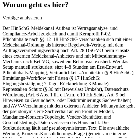
Worum geht es hier?
Verträge analysieren
Der HinSchG-Meldekanal-Aufbau ist Vertragsanalyse- und
Compliance-Arbeit zugleich und damit Kernprofil P-02.
Pflichtinhalte nach §§ 12–18 HinSchG verschränken sich mit einer
Meldekanal-Ordnung als interner Regelwerk-Vertrag, mit dem
Auftragsverarbeitungsvertrag nach Art. 28 DSGVO beim Einsatz
eines externen Meldekanal-Anbieters und mit Mitbestimmungs-
Mechanik nach BetrVG, soweit ein Betriebsrat existiert. Wer das
Setup manuell strukturiert, sitzt 4–8 Stunden am Erst-Entwurf,
Pflichtinhalts-Mapping, Vertraulichkeits-Architektur (§ 8 HinSchG),
Ermittlungs-Workflow mit Fristen (§ 17 HinSchG:
Eingangsbestätigung 7 Tage, Rückmeldung 3 Monate),
Repressalien-Schutz (§ 36 mit Beweislast-Umkehr), Datenschutz-
Würdigung (Art. 6 Abs. 1 lit. c i.V.m. § 10 HinSchG, Art. 9 bei
Hinweisen zu Gesundheits- oder Diskriminierungs-Sachverhalten)
und AVV-Verzahnung mit dem externen Anbieter. Mit anymize geht
der pseudonymisierte Sachverhalt an ein Frontier-Modell,
Mandanten-Konzern-Topologie, Vendor-Identitäten und
Geschäftsleitungs-Daten verlassen das Haus nicht. Die
Strukturierung läuft auf pseudonymisiertem Text. Die anwaltliche
Wertung, Konzern-Konsolidierungs-Frage (gemeinsame interne