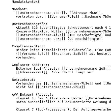
Mandatskontext

Mandant:

  [[Unternehmensname-7b3e]], [[Adresse-7b3e]],

  vertreten durch [[Vorname-7b3e]] [[Nachname-7b3e
Unternehmensgröße:

  Aktuell 320 Beschäftigte; Schwellenwert nach § 1
  Konzern-Struktur: Mutter [[Unternehmensname-7b3e
  [[Unternehmensname-4f2a]] (180 Beschäftigte) und
  [[Unternehmensname-9b6a]] (90 Beschäftigte).

Compliance-Stand:

  Bisher keine formalisierte Meldestelle. Eine Com
  ([[Vorname-3a8b]] [[Nachname-3a8b]]) ist bestell
  vorhanden.

Geplanter Anbieter:

  Externer SaaS-Anbieter [[Unternehmensname-2e8f]]
  [[Adresse-2e8f]]. AVV-Entwurf liegt vor.

Betriebsrat:

  Vorhanden bei [[Unternehmensname-7b3e]] und [[Un
  nicht bei [[Unternehmensname-9b6a]].

AVV-Entwurf (Auszug):

  Klausel 4: Der Auftragsverarbeiter [[Unternehmen
  Daten ausschließlich auf dokumentierte Weisung d
  Klausel 7 (Sub-Prozessoren): Der Auftragsverarbe