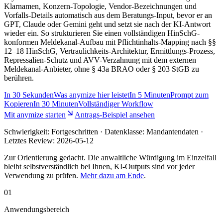
Klarnamen, Konzern-Topologie, Vendor-Bezeichnungen und
Vorfalls-Details automatisch aus dem Beratungs-Input, bevor er an
GPT, Claude oder Gemini geht und setzt sie nach der KI-Antwort
wieder ein. So strukturieren Sie einen vollständigen HinSchG-
konformen Meldekanal-Aufbau mit Pflichtinhalts-Mapping nach §§
12–18 HinSchG, Vertraulichkeits-Architektur, Ermittlungs-Prozess,
Repressalien-Schutz und AVV-Verzahnung mit dem externen
Meldekanal-Anbieter, ohne § 43a BRAO oder § 203 StGB zu
berühren.
In
30 Sekunden
Was anymize hier leistet
In
5 Minuten
Prompt zum
Kopieren
In
30 Minuten
Vollständiger Workflow
Mit anymize starten
Antrags-Beispiel ansehen
Schwierigkeit:
Fortgeschritten
· Datenklasse: Mandantendaten ·
Letztes Review:
2026-05-12
Zur Orientierung gedacht. Die anwaltliche Würdigung im Einzelfall
bleibt selbstverständlich bei Ihnen, KI-Outputs sind vor jeder
Verwendung zu prüfen.
Mehr dazu am Ende
.
01
Anwendungsbereich