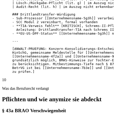
| Lösch-/Rückgabe-Pflicht (lit. g) | im Auszug nic
| Audit-Recht (lit. h) | im Auszug nicht erkennbar
### Drittlandtransfer-Würdigung

- Sub-Prozessor [[Unternehmensname-5g3h]] verarbei
- SCC Modul 2 vereinbart, formal vorhanden

- **TIA-Verweis fehlt** [KRITISCH], Schrems-II-Pfl
  Anleitung: Drittlandtransfer-TIA nach Schrems II
- **EU-US-DPF-Status** [[Unternehmensname-5g3h]] n
---

[ANWALT-PRUEFUNG: Konzern-Konsolidierungs-Entschei
HinSchG, gemeinsame Meldestelle für [[Unternehmens
[[Unternehmensname-4f2a]] und [[Unternehmensname-9
grundsätzlich möglich, BMAS-Hinweise zur Tochter-E
zu berücksichtigen. Mitbestimmungs-Tiefe nach § 87
BetrVG ist bei [[Unternehmensname-7b3e]] und [[Unt
zu prüfen.]
10
Was das Berufsrecht verlangt
Pflichten und wie anymize sie abdeckt
§ 43a BRAO Verschwiegenheit