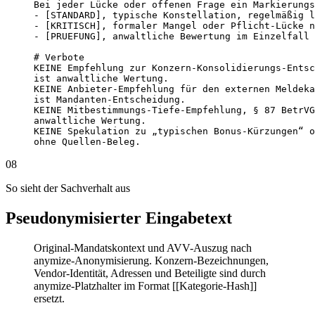
Bei jeder Lücke oder offenen Frage ein Markierungs
- [STANDARD], typische Konstellation, regelmäßig l
- [KRITISCH], formaler Mangel oder Pflicht-Lücke n
- [PRUEFUNG], anwaltliche Bewertung im Einzelfall 
# Verbote

KEINE Empfehlung zur Konzern-Konsolidierungs-Entsc
ist anwaltliche Wertung.

KEINE Anbieter-Empfehlung für den externen Meldeka
ist Mandanten-Entscheidung.

KEINE Mitbestimmungs-Tiefe-Empfehlung, § 87 BetrVG
anwaltliche Wertung.

KEINE Spekulation zu „typischen Bonus-Kürzungen“ o
ohne Quellen-Beleg.
08
So sieht der Sachverhalt aus
Pseudonymisierter Eingabetext
Original-Mandatskontext und AVV-Auszug nach
anymize-Anonymisierung. Konzern-Bezeichnungen,
Vendor-Identität, Adressen und Beteiligte sind durch
anymize-Platzhalter im Format [[Kategorie-Hash]]
ersetzt.