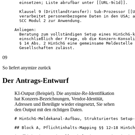
  einsetzen; Liste abrufbar unter [[URL-9c1d]].

  Klausel 9 (Drittlandtransfer): Sub-Prozessor [[U
  verarbeitet personenbezogene Daten in den USA; a
  SCC Modul 2 zur Anwendung.

Anliegen:

  Beratung zum vollständigen Setup eines HinSchG-k
  einschließlich der Frage, ob die Konzern-Konsoli
  § 14 Abs. 2 HinSchG eine gemeinsame Meldestelle 
  Gesellschaften zulässt.
09
So liefert anymize zurück
Der Antrags-Entwurf
KI-Output (Beispiel). Die anymize-Re-Identifikation
hat Konzern-Bezeichnungen, Vendor-Identität,
Adressen und Beteiligte wieder eingesetzt, Sie sehen
den Output mit den richtigen Daten.
# HinSchG-Meldekanal-Aufbau, Strukturiertes Setup-
## Block A, Pflichtinhalts-Mapping §§ 12–18 HinSch