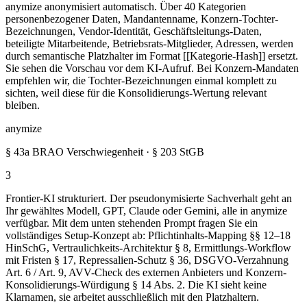
anymize anonymisiert automatisch. Über 40 Kategorien
personenbezogener Daten, Mandantenname, Konzern-Tochter-
Bezeichnungen, Vendor-Identität, Geschäftsleitungs-Daten,
beteiligte Mitarbeitende, Betriebsrats-Mitglieder, Adressen, werden
durch semantische Platzhalter im Format [[Kategorie-Hash]] ersetzt.
Sie sehen die Vorschau vor dem KI-Aufruf. Bei Konzern-Mandaten
empfehlen wir, die Tochter-Bezeichnungen einmal komplett zu
sichten, weil diese für die Konsolidierungs-Wertung relevant
bleiben.
anymize
§ 43a BRAO Verschwiegenheit · § 203 StGB
3
Frontier-KI strukturiert. Der pseudonymisierte Sachverhalt geht an
Ihr gewähltes Modell, GPT, Claude oder Gemini, alle in anymize
verfügbar. Mit dem unten stehenden Prompt fragen Sie ein
vollständiges Setup-Konzept ab: Pflichtinhalts-Mapping §§ 12–18
HinSchG, Vertraulichkeits-Architektur § 8, Ermittlungs-Workflow
mit Fristen § 17, Repressalien-Schutz § 36, DSGVO-Verzahnung
Art. 6 / Art. 9, AVV-Check des externen Anbieters und Konzern-
Konsolidierungs-Würdigung § 14 Abs. 2. Die KI sieht keine
Klarnamen, sie arbeitet ausschließlich mit den Platzhaltern.