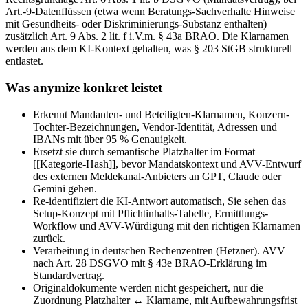
Art.-9-Datenflüssen (etwa wenn Beratungs-Sachverhalte Hinweise
mit Gesundheits- oder Diskriminierungs-Substanz enthalten)
zusätzlich Art. 9 Abs. 2 lit. f i.V.m. § 43a BRAO. Die Klarnamen
werden aus dem KI-Kontext gehalten, was § 203 StGB strukturell
entlastet.
Was anymize konkret leistet
Erkennt Mandanten- und Beteiligten-Klarnamen, Konzern-
Tochter-Bezeichnungen, Vendor-Identität, Adressen und
IBANs mit über 95 % Genauigkeit.
Ersetzt sie durch semantische Platzhalter im Format
[[Kategorie-Hash]], bevor Mandatskontext und AVV-Entwurf
des externen Meldekanal-Anbieters an GPT, Claude oder
Gemini gehen.
Re-identifiziert die KI-Antwort automatisch, Sie sehen das
Setup-Konzept mit Pflichtinhalts-Tabelle, Ermittlungs-
Workflow und AVV-Würdigung mit den richtigen Klarnamen
zurück.
Verarbeitung in deutschen Rechenzentren (Hetzner). AVV
nach Art. 28 DSGVO mit § 43e BRAO-Erklärung im
Standardvertrag.
Originaldokumente werden nicht gespeichert, nur die
Zuordnung Platzhalter ↔ Klarname, mit Aufbewahrungsfrist