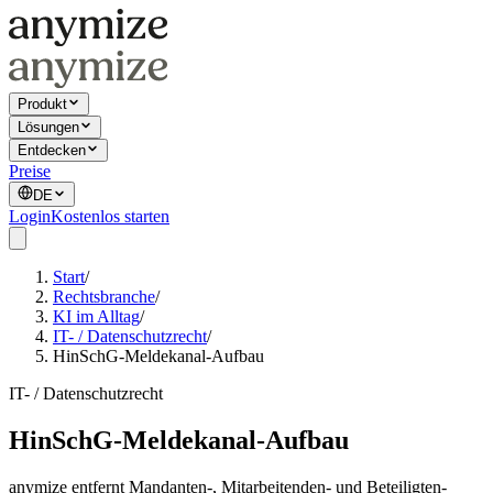
Produkt
Lösungen
Entdecken
Preise
DE
Login
Kostenlos starten
Start
/
Rechtsbranche
/
KI im Alltag
/
IT- / Datenschutzrecht
/
HinSchG-Meldekanal-Aufbau
IT- / Datenschutzrecht
HinSchG-Meldekanal-Aufbau
anymize entfernt Mandanten-, Mitarbeitenden- und Beteiligten-