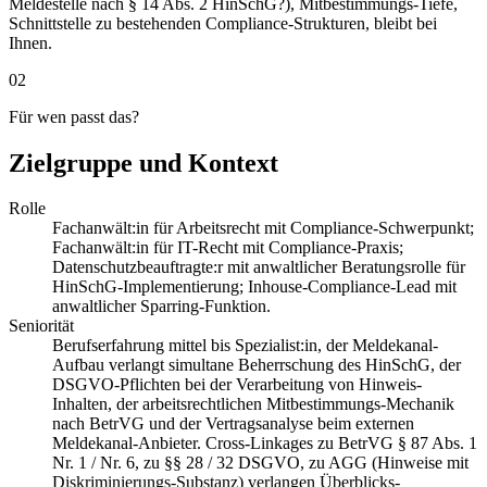
Meldestelle nach § 14 Abs. 2 HinSchG?), Mitbestimmungs-Tiefe,
Schnittstelle zu bestehenden Compliance-Strukturen, bleibt bei
Ihnen.
02
Für wen passt das?
Zielgruppe und Kontext
Rolle
Fachanwält:in für Arbeitsrecht mit Compliance-Schwerpunkt;
Fachanwält:in für IT-Recht mit Compliance-Praxis;
Datenschutzbeauftragte:r mit anwaltlicher Beratungsrolle für
HinSchG-Implementierung; Inhouse-Compliance-Lead mit
anwaltlicher Sparring-Funktion.
Seniorität
Berufserfahrung mittel bis Spezialist:in, der Meldekanal-
Aufbau verlangt simultane Beherrschung des HinSchG, der
DSGVO-Pflichten bei der Verarbeitung von Hinweis-
Inhalten, der arbeitsrechtlichen Mitbestimmungs-Mechanik
nach BetrVG und der Vertragsanalyse beim externen
Meldekanal-Anbieter. Cross-Linkages zu BetrVG § 87 Abs. 1
Nr. 1 / Nr. 6, zu §§ 28 / 32 DSGVO, zu AGG (Hinweise mit
Diskriminierungs-Substanz) verlangen Überblicks-