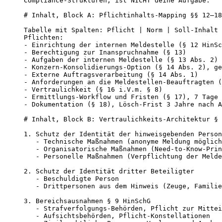
Compliance-Strukturen, ist NICHT deine Aufgabe.

# Inhalt, Block A: Pflichtinhalts-Mapping §§ 12–18
Tabelle mit Spalten: Pflicht | Norm | Soll-Inhalt 
Pflichten:

- Einrichtung der internen Meldestelle (§ 12 HinSc
- Berechtigung zur Inanspruchnahme (§ 13)

- Aufgaben der internen Meldestelle (§ 13 Abs. 2)

- Konzern-Konsolidierungs-Option (§ 14 Abs. 2), ge
- Externe Auftragsverarbeitung (§ 14 Abs. 1)

- Anforderungen an die Meldestellen-Beauftragten (
- Vertraulichkeit (§ 16 i.V.m. § 8)

- Ermittlungs-Workflow und Fristen (§ 17), 7 Tage 
- Dokumentation (§ 18), Lösch-Frist 3 Jahre nach A
# Inhalt, Block B: Vertraulichkeits-Architektur § 
1. Schutz der Identität der hinweisgebenden Person

   - Technische Maßnahmen (anonyme Meldung möglich
   - Organisatorische Maßnahmen (Need-to-Know-Prin
   - Personelle Maßnahmen (Verpflichtung der Melde
2. Schutz der Identität dritter Beteiligter

   - Beschuldigte Person

   - Drittpersonen aus dem Hinweis (Zeuge, Familie
3. Bereichsausnahmen § 9 HinSchG

   - Strafverfolgungs-Behörden, Pflicht zur Mittei
   - Aufsichtsbehörden, Pflicht-Konstellationen
