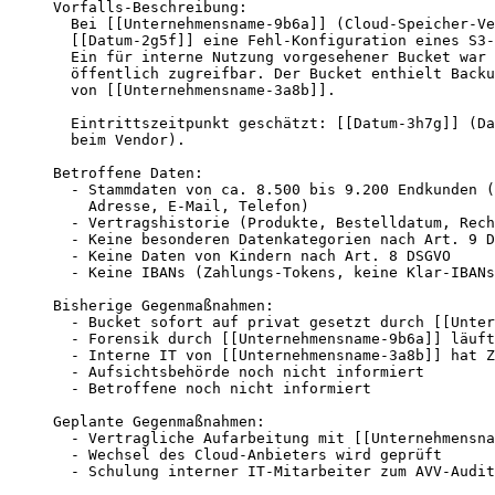
Vorfalls-Beschreibung:

  Bei [[Unternehmensname-9b6a]] (Cloud-Speicher-Ve
  [[Datum-2g5f]] eine Fehl-Konfiguration eines S3-
  Ein für interne Nutzung vorgesehener Bucket war 
  öffentlich zugreifbar. Der Bucket enthielt Backu
  von [[Unternehmensname-3a8b]].

  Eintrittszeitpunkt geschätzt: [[Datum-3h7g]] (Da
  beim Vendor).

Betroffene Daten:

  - Stammdaten von ca. 8.500 bis 9.200 Endkunden (
    Adresse, E-Mail, Telefon)

  - Vertragshistorie (Produkte, Bestelldatum, Rech
  - Keine besonderen Datenkategorien nach Art. 9 D
  - Keine Daten von Kindern nach Art. 8 DSGVO

  - Keine IBANs (Zahlungs-Tokens, keine Klar-IBANs
Bisherige Gegenmaßnahmen:

  - Bucket sofort auf privat gesetzt durch [[Unter
  - Forensik durch [[Unternehmensname-9b6a]] läuft

  - Interne IT von [[Unternehmensname-3a8b]] hat Z
  - Aufsichtsbehörde noch nicht informiert

  - Betroffene noch nicht informiert

Geplante Gegenmaßnahmen:

  - Vertragliche Aufarbeitung mit [[Unternehmensna
  - Wechsel des Cloud-Anbieters wird geprüft

  - Schulung interner IT-Mitarbeiter zum AVV-Audit