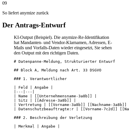
09
So liefert anymize zurück
Der Antrags-Entwurf
KI-Output (Beispiel). Die anymize-Re-Identifikation
hat Mandanten- und Vendor-Klarnamen, Adressen, E-
Mails und Vorfalls-Daten wieder eingesetzt, Sie sehen
den Output mit den richtigen Daten.
# Datenpanne-Meldung, Strukturierter Entwurf

## Block A, Meldung nach Art. 33 DSGVO

### 1. Verantwortlicher

| Feld | Angabe |

|---|---|

| Name | [[Unternehmensname-3a8b]] |

| Sitz | [[Adresse-3a8b]] |

| Vertretung | [[Vorname-3a8b]] [[Nachname-3a8b]] 
| Datenschutzbeauftragte:r | [[Vorname-7c2d]] [[Na
### 2. Beschreibung der Verletzung

| Merkmal | Angabe |
