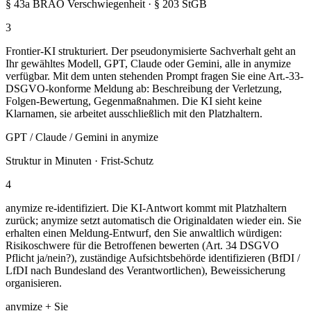
§ 43a BRAO Verschwiegenheit · § 203 StGB
3
Frontier-KI strukturiert. Der pseudonymisierte Sachverhalt geht an
Ihr gewähltes Modell, GPT, Claude oder Gemini, alle in anymize
verfügbar. Mit dem unten stehenden Prompt fragen Sie eine Art.-33-
DSGVO-konforme Meldung ab: Beschreibung der Verletzung,
Folgen-Bewertung, Gegenmaßnahmen. Die KI sieht keine
Klarnamen, sie arbeitet ausschließlich mit den Platzhaltern.
GPT / Claude / Gemini in anymize
Struktur in Minuten · Frist-Schutz
4
anymize re-identifiziert. Die KI-Antwort kommt mit Platzhaltern
zurück; anymize setzt automatisch die Originaldaten wieder ein. Sie
erhalten einen Meldung-Entwurf, den Sie anwaltlich würdigen:
Risikoschwere für die Betroffenen bewerten (Art. 34 DSGVO
Pflicht ja/nein?), zuständige Aufsichtsbehörde identifizieren (BfDI /
LfDI nach Bundesland des Verantwortlichen), Beweissicherung
organisieren.
anymize + Sie