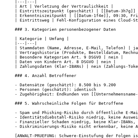
|---|---|

| Art | Verletzung der Vertraulichkeit |

| Eintrittszeitpunkt (geschätzt) | [[Datum-3h7g]] 
| Erkenntniszeitpunkt | [[Datum-1f4e]], 09:30, Fri
| Eintrittsweg | Fehl-Konfiguration eines Cloud-St
### 3. Kategorien personenbezogener Daten

| Kategorie | Umfang |

|---|---|

| Stammdaten (Name, Adresse, E-Mail, Telefon) | ja
| Vertragshistorie (Produkte, Bestelldatum, Rechnu
| Besondere Kategorien Art. 9 DSGVO | nein |

| Daten von Kindern Art. 8 DSGVO | nein |

| Zahlungsdaten (Klar-IBANs) | nein (Zahlungs-Toke
### 4. Anzahl Betroffener

- Datensätze (geschätzt): 8.500 bis 9.200

- Personen (geschätzt): identisch

- Zugehörigkeit: Endkunden von [[Unternehmensname-
### 5. Wahrscheinliche Folgen für Betroffene

- Spam und Phishing-Risiko durch öffentliche E-Mai
- Identitätsdiebstahl-Risiko niedrig, keine Auswei
- Finanzieller Schaden niedrig, keine Klar-IBANs, 
- Diskriminierungs-Risiko nicht erkennbar, keine A
[ANWALT-PRUEFUNG: Schwere-Einstufung der Folgen is