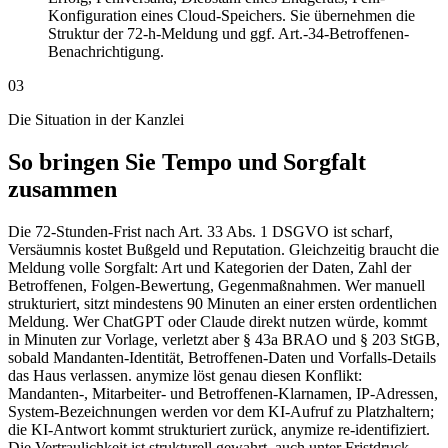
Konfiguration eines Cloud-Speichers. Sie übernehmen die
Struktur der 72-h-Meldung und ggf. Art.-34-Betroffenen-
Benachrichtigung.
03
Die Situation in der Kanzlei
So bringen Sie Tempo und Sorgfalt
zusammen
Die 72-Stunden-Frist nach Art. 33 Abs. 1 DSGVO ist scharf,
Versäumnis kostet Bußgeld und Reputation. Gleichzeitig braucht die
Meldung volle Sorgfalt: Art und Kategorien der Daten, Zahl der
Betroffenen, Folgen-Bewertung, Gegenmaßnahmen. Wer manuell
strukturiert, sitzt mindestens 90 Minuten an einer ersten ordentlichen
Meldung. Wer ChatGPT oder Claude direkt nutzen würde, kommt
in Minuten zur Vorlage, verletzt aber § 43a BRAO und § 203 StGB,
sobald Mandanten-Identität, Betroffenen-Daten und Vorfalls-Details
das Haus verlassen. anymize löst genau diesen Konflikt:
Mandanten-, Mitarbeiter- und Betroffenen-Klarnamen, IP-Adressen,
System-Bezeichnungen werden vor dem KI-Aufruf zu Platzhaltern;
die KI-Antwort kommt strukturiert zurück, anymize re-identifiziert.
Die Vertraulichkeit ist strukturell gewahrt, auch unter Fristdruck.