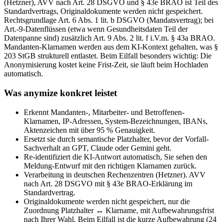
(Hetzner), AVV nach Art. 28 DSGVO und § 43e BRAO ist Teil des
Standardvertrags, Originaldokumente werden nicht gespeichert.
Rechtsgrundlage Art. 6 Abs. 1 lit. b DSGVO (Mandatsvertrag); bei
Art.-9-Datenflüssen (etwa wenn Gesundheitsdaten Teil der
Datenpanne sind) zusätzlich Art. 9 Abs. 2 lit. f i.V.m. § 43a BRAO.
Mandanten-Klarnamen werden aus dem KI-Kontext gehalten, was §
203 StGB strukturell entlastet. Beim Eilfall besonders wichtig: Die
Anonymisierung kostet keine Frist-Zeit, sie läuft beim Hochladen
automatisch.
Was anymize konkret leistet
Erkennt Mandanten-, Mitarbeiter- und Betroffenen-
Klarnamen, IP-Adressen, System-Bezeichnungen, IBANs,
Aktenzeichen mit über 95 % Genauigkeit.
Ersetzt sie durch semantische Platzhalter, bevor der Vorfall-
Sachverhalt an GPT, Claude oder Gemini geht.
Re-identifiziert die KI-Antwort automatisch, Sie sehen den
Meldung-Entwurf mit den richtigen Klarnamen zurück.
Verarbeitung in deutschen Rechenzentren (Hetzner). AVV
nach Art. 28 DSGVO mit § 43e BRAO-Erklärung im
Standardvertrag.
Originaldokumente werden nicht gespeichert, nur die
Zuordnung Platzhalter ↔ Klarname, mit Aufbewahrungsfrist
nach Ihrer Wahl. Beim Eilfall ist die kurze Aufbewahrung (24