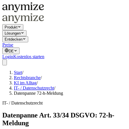
Produkt
Lösungen
Entdecken
Preise
DE
Login
Kostenlos starten
Start
/
Rechtsbranche
/
KI im Alltag
/
IT- / Datenschutzrecht
/
Datenpanne 72-h-Meldung
IT- / Datenschutzrecht
Datenpanne Art. 33/34 DSGVO: 72-h-
Meldung