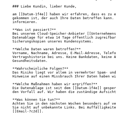
### Liebe Kundin, lieber Kunde,

am [[Datum-1f4e]] haben wir erfahren, dass es zu e
gekommen ist, der auch Ihre Daten betreffen kann. 
informieren.

**Was ist passiert?**

Bei unserem Cloud-Speicher-Anbieter [[Unternehmens
Datenablage für etwa 14 Tage öffentlich zugreifbar
Sicherungskopien unseres Kundensystems.

**Welche Daten waren betroffen?**

Vorname, Nachname, Adresse, E-Mail-Adresse, Telefo
Vertragshistorie bei uns. Keine Bankdaten, keine A
Gesundheitsdaten.

**Wahrscheinliche Folgen?**

Das Risiko liegt vor allem in vermehrter Spam- und
Hinweise auf einen Missbrauch Ihrer Daten haben wi
**Welche Maßnahmen haben wir ergriffen?**

Die Datenablage ist seit dem [[Datum-1f4e]] gesper
den Vorfall auf. Wir haben die zuständige Aufsicht
**Was können Sie tun?**

Achten Sie in den nächsten Wochen besonders auf ve
Sie nicht auf unbekannte Links. Bei Auffälligkeite
[[Email-7c2d]].
