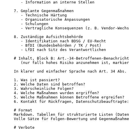
   - Information an interne Stellen

7. Geplante Gegenmaßnahmen

   - Technische Härtung

   - Organisatorische Anpassungen

   - Schulungen

   - Vertragliche Konsequenzen (z. B. Vendor-Wechs
8. Zuständige Aufsichtsbehörde

   - Identifikation nach BDSG / EU-Recht

   - BfDI (Bundesbehörden / TK / Post)

   - LfDI nach Sitz des Verantwortlichen

# Inhalt, Block B: Art.-34-Betroffenen-Benachricht
   (nur falls hohes Risiko anzunehmen ist, markier
In klarer und einfacher Sprache nach Art. 34 Abs. 
1. Was ist passiert?

2. Welche Daten sind betroffen?

3. Wahrscheinliche Folgen?

4. Welche Maßnahmen wurden ergriffen?

5. Welche Maßnahmen können Betroffene ergreifen?

6. Kontakt für Rückfragen, Datenschutzbeauftragte:
# Format

Markdown. Tabellen für strukturierte Listen (Daten
Volle Sätze für Folgen-Bewertung und Gegenmaßnahme
# Verbote
