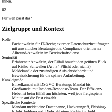
Ihnen.
02
Für wen passt das?
Zielgruppe und Kontext
Rolle
Fachanwält:in für IT-Recht; externer Datenschutzbeauftragter
mit anwaltlicher Beratungsrolle; Compliance-orientierte:r
Allround-Anwält:in im Bereitschaftsdienst.
Seniorität
Erfahrene:r Anwält:in, der Eilfall braucht den geübten Blick
auf Risiko-Schwellen (Art. 34 Pflicht oder nicht?),
Meldekanäle der zuständigen Aufsichtsbehörde und
Beweissicherung für die spätere Aufarbeitung.
Kanzleigröße
Einzelkanzlei mit DSGVO-Beratungs-Mandat bis
Großkanzlei mit Incident-Response-Team. Der Effizienz-
Hebel ist beim Eilfall am höchsten, weil jede freigespielte
Minute auf die Frist einzahlt.
Spezifische Kontexte
Mandant meldet eine Datenpanne, Hackerangriff, Phishing-
Erfolg, Fehlversand, Diebstahl eines Endgeräts, Fehl-