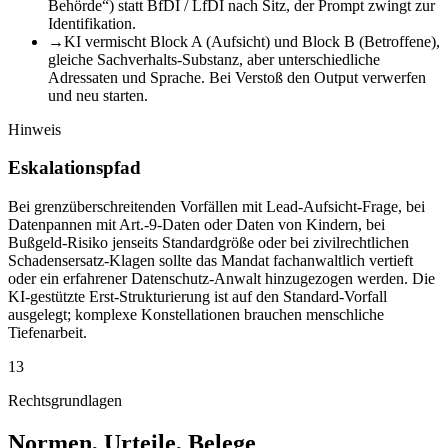
Behörde“) statt BfDI / LfDI nach Sitz, der Prompt zwingt zur
Identifikation.
→
KI vermischt Block A (Aufsicht) und Block B (Betroffene),
gleiche Sachverhalts-Substanz, aber unterschiedliche
Adressaten und Sprache. Bei Verstoß den Output verwerfen
und neu starten.
Hinweis
Eskalationspfad
Bei grenzüberschreitenden Vorfällen mit Lead-Aufsicht-Frage, bei
Datenpannen mit Art.-9-Daten oder Daten von Kindern, bei
Bußgeld-Risiko jenseits Standardgröße oder bei zivilrechtlichen
Schadensersatz-Klagen sollte das Mandat fachanwaltlich vertieft
oder ein erfahrener Datenschutz-Anwalt hinzugezogen werden. Die
KI-gestützte Erst-Strukturierung ist auf den Standard-Vorfall
ausgelegt; komplexe Konstellationen brauchen menschliche
Tiefenarbeit.
13
Rechtsgrundlagen
Normen, Urteile, Belege