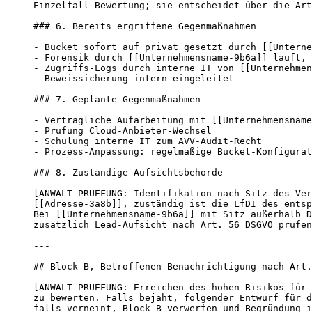
Einzelfall-Bewertung; sie entscheidet über die Art
### 6. Bereits ergriffene Gegenmaßnahmen

- Bucket sofort auf privat gesetzt durch [[Unterne
- Forensik durch [[Unternehmensname-9b6a]] läuft, 
- Zugriffs-Logs durch interne IT von [[Unternehmen
- Beweissicherung intern eingeleitet

### 7. Geplante Gegenmaßnahmen

- Vertragliche Aufarbeitung mit [[Unternehmensname
- Prüfung Cloud-Anbieter-Wechsel

- Schulung interne IT zum AVV-Audit-Recht

- Prozess-Anpassung: regelmäßige Bucket-Konfigurat
### 8. Zuständige Aufsichtsbehörde

[ANWALT-PRUEFUNG: Identifikation nach Sitz des Ver
[[Adresse-3a8b]], zuständig ist die LfDI des entsp
Bei [[Unternehmensname-9b6a]] mit Sitz außerhalb D
zusätzlich Lead-Aufsicht nach Art. 56 DSGVO prüfen
---

## Block B, Betroffenen-Benachrichtigung nach Art.
[ANWALT-PRUEFUNG: Erreichen des hohen Risikos für 
zu bewerten. Falls bejaht, folgender Entwurf für d
falls verneint, Block B verwerfen und Begründung i