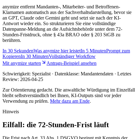
anymize entfernt Mandanten-, Mitarbeiter- und Betroffenen-
Klarnamen automatisch aus der Sachverhaltsdarstellung, bevor sie
an GPT, Claude oder Gemini geht und setzt sie nach der KI-
Antwort wieder ein. So strukturieren Sie eine vollständige
Datenpanne-Meldung an die Aufsichtsbehörde unter dem 72-
Stunden-Fristdruck, ohne § 43a BRAO oder § 203 StGB zu
berühren.
In
30 Sekunden
Was anymize hier leistet
In
5 Minuten
Prompt zum
Kopieren
In
30 Minuten
Vollständiger Workflow
Mit anymize starten
Antrags-Beispiel ansehen
Schwierigkeit:
Spezialist
· Datenklasse: Mandantendaten · Letztes
Review:
2026-04-25
Zur Orientierung gedacht. Die anwaltliche Würdigung im Einzelfall
bleibt selbstverständlich bei Ihnen, KI-Outputs sind vor jeder
Verwendung zu prüfen.
Mehr dazu am Ende
.
Hinweis
Eilfall: die 72-Stunden-Frist läuft
Die Frist nach Art. 33 Abs. 1 DSGVO beginnt mit Kenntnis der