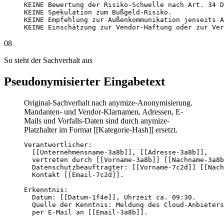
KEINE Bewertung der Risiko-Schwelle nach Art. 34 D
KEINE Spekulation zum Bußgeld-Risiko.

KEINE Empfehlung zur Außenkommunikation jenseits A
KEINE Einschätzung zur Vendor-Haftung oder zur Ver
08
So sieht der Sachverhalt aus
Pseudonymisierter Eingabetext
Original-Sachverhalt nach anymize-Anonymisierung.
Mandanten- und Vendor-Klarnamen, Adressen, E-
Mails und Vorfalls-Daten sind durch anymize-
Platzhalter im Format [[Kategorie-Hash]] ersetzt.
Verantwortlicher:

  [[Unternehmensname-3a8b]], [[Adresse-3a8b]],

  vertreten durch [[Vorname-3a8b]] [[Nachname-3a8b
  Datenschutzbeauftragter: [[Vorname-7c2d]] [[Nach
  Kontakt [[Email-7c2d]].

Erkenntnis:

  Datum: [[Datum-1f4e]], Uhrzeit ca. 09:30.

  Quelle der Kenntnis: Meldung des Cloud-Anbieters
  per E-Mail an [[Email-3a8b]].
