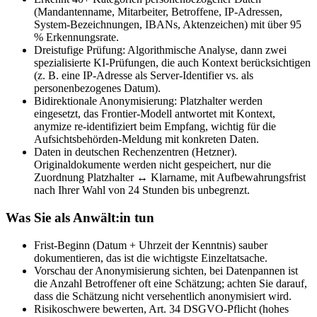
(Mandantenname, Mitarbeiter, Betroffene, IP-Adressen,
System-Bezeichnungen, IBANs, Aktenzeichen) mit über 95
% Erkennungsrate.
Dreistufige Prüfung: Algorithmische Analyse, dann zwei
spezialisierte KI-Prüfungen, die auch Kontext berücksichtigen
(z. B. eine IP-Adresse als Server-Identifier vs. als
personenbezogenes Datum).
Bidirektionale Anonymisierung: Platzhalter werden
eingesetzt, das Frontier-Modell antwortet mit Kontext,
anymize re-identifiziert beim Empfang, wichtig für die
Aufsichtsbehörden-Meldung mit konkreten Daten.
Daten in deutschen Rechenzentren (Hetzner).
Originaldokumente werden nicht gespeichert, nur die
Zuordnung Platzhalter ↔ Klarname, mit Aufbewahrungsfrist
nach Ihrer Wahl von 24 Stunden bis unbegrenzt.
Was Sie als Anwält:in tun
Frist-Beginn (Datum + Uhrzeit der Kenntnis) sauber
dokumentieren, das ist die wichtigste Einzeltatsache.
Vorschau der Anonymisierung sichten, bei Datenpannen ist
die Anzahl Betroffener oft eine Schätzung; achten Sie darauf,
dass die Schätzung nicht versehentlich anonymisiert wird.
Risikoschwere bewerten, Art. 34 DSGVO-Pflicht (hohes