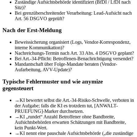
Zuständige Aufsichtsbehörde identifiziert (BfDI / LfDI nach
Sitz)?
Bei grenzüberschreitender Verarbeitung: Lead-Aufsicht nach
Art. 56 DSGVO geprüft?
Nach der Erst-Meldung
Beweissicherung organisiert (Logs, Vendor-Korrespondenz,
interne Kommunikation)?
Nachreichungs-Termin nach Art. 33 Abs. 4 DSGVO geplant?
Bei Art.-34-Pflicht: Betroffenen-Benachrichtigung versendet?
Mandantschaft über Folge-Mandate beraten (Vendor-
Aufarbeitung, AVV-Update)?
Typische Fehlermuster und wie anymize
gegensteuert
→
KI bewertet selbst die Art.-34-Risiko-Schwelle, verboten in
der Aufgabe; falls die KI es trotzdem tut, [ANWALT-
PRUEFUNG]-Marker durchsetzen.
→
KI „rundet“ Anzahl Betroffener ohne Bandbreite,
Aufsichtsbehörden erwarten Schätzungen mit Bandbreite,
kein Punkt-Wert.
→
KI nennt eine pauschale Aufsichtsbehörde („die zuständige