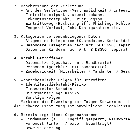
2. Beschreibung der Verletzung

   - Art der Verletzung (Vertraulichkeit / Integri
   - Eintrittszeitpunkt, soweit bekannt

   - Erkenntniszeitpunkt, Frist-Beginn

   - Eintrittsweg (Hackerangriff, Phishing, Fehlve
     Endgerät-Verlust, Fehl-Konfiguration etc.)

3. Kategorien personenbezogener Daten

   - Allgemeine Kategorien (Stammdaten, Kontaktdat
   - Besondere Kategorien nach Art. 9 DSGVO, separ
   - Daten von Kindern nach Art. 8 DSGVO, separat 
4. Anzahl Betroffener

   - Datensätze (geschätzt mit Bandbreite)

   - Personen (geschätzt mit Bandbreite)

   - Zugehörigkeit (Mitarbeiter / Mandanten / Gesc
5. Wahrscheinliche Folgen für Betroffene

   - Identitätsdiebstahl-Risiko

   - Finanzieller Schaden

   - Diskriminierungs-Risiko

   - Sonstige Folgen

   Markiere die Bewertung der Folgen-Schwere mit [
die Schwere-Einstufung ist anwaltliche Eigenleistu
6. Bereits ergriffene Gegenmaßnahmen

   - Eindämmung (z. B. Zugriff gesperrt, Passwörte
   - Forensik (intern / extern beauftragt)

   - Beweissicherung
