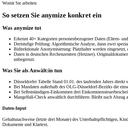
Womit Sie arbeiten
So setzen Sie anymize konkret ein
Was anymize tut
Erkennt 40+ Kategorien personenbezogener Daten (Eltern- un
Dreistufige Prüfung: Algorithmische Analyse, dann zwei spezi
Bidirektionale Anonymisierung: Platzhalter werden eingesetzt, 
Daten in deutschen Rechenzentren (Hetzner). Originaldokument
unbegrenzt.
Was Sie als Anwält:in tun
Düsseldorfer Tabelle Stand 01.01. des laufenden Jahres direkt 
Bei Mandaten außerhalb des OLG-Düsseldorf-Bezirks die ein
Bei Selbstständigen-Einkommen drei Einkommensteuerbescheide
Mangelfall-Check anwaltlich durchführen: Bleibt nach Abzug al
Daten-Input
Gehaltsnachweise (letzte drei Monate) des Unterhaltspflichtigen, Ki
Dokumente und Klartext.