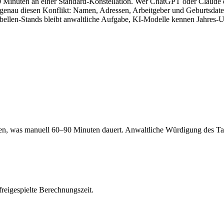
0–90 Minuten an einer Standard-Konstellation. Wer ChatGPT oder Claude
genau diesen Konflikt: Namen, Adressen, Arbeitgeber und Geburtsdat
 Tabellen-Stands bleibt anwaltliche Aufgabe, KI-Modelle kennen Jahres-
uten, was manuell 60–90 Minuten dauert. Anwaltliche Würdigung des T
reigespielte Berechnungszeit.