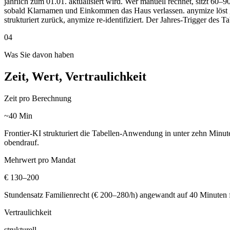
jährlich zum 01.01. aktualisiert wird. Wer manuell rechnet, sitzt 6
sobald Klarnamen und Einkommen das Haus verlassen. anymize löst 
strukturiert zurück, anymize re-identifiziert. Der Jahres-Trigger des
04
Was Sie davon haben
Zeit, Wert, Vertraulichkeit
Zeit pro Berechnung
~40 Min
Frontier-KI strukturiert die Tabellen-Anwendung in unter zehn Min
obendrauf.
Mehrwert pro Mandat
€ 130–200
Stundensatz Familienrecht (€ 200–280/h) angewandt auf 40 Minuten f
Vertraulichkeit
strukturell