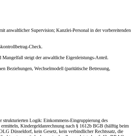
t anwaltlicher Supervision; Kanzlei-Personal in der vorbereitenden
skontrollbetrag-Check.
angelfall steigt der anwaltliche Eigenleistungs-Anteil.
denen Beziehungen, Wechselmodell (paritätische Betreuung,
ner strukturierten Logik: Einkommens-Eingruppierung des
ag ermitteln, Kindergeldanrechnung nach § 1612b BGB (hälftig beim
s OLG Düsseldorf, kein Gesetz, kein verbindlicher Rechtssatz, die