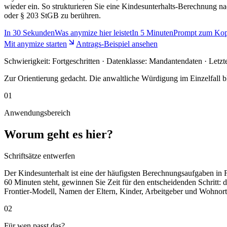
wieder ein. So strukturieren Sie eine Kindesunterhalts-Berechnung n
oder § 203 StGB zu berühren.
In
30 Sekunden
Was anymize hier leistet
In
5 Minuten
Prompt zum Kop
Mit anymize starten
Antrags-Beispiel ansehen
Schwierigkeit:
Fortgeschritten
· Datenklasse: Mandantendaten · Letzt
Zur Orientierung gedacht. Die anwaltliche Würdigung im Einzelfall bl
01
Anwendungsbereich
Worum geht es hier?
Schriftsätze entwerfen
Der Kindesunterhalt ist eine der häufigsten Berechnungsaufgaben in F
60 Minuten steht, gewinnen Sie Zeit für den entscheidenden Schritt:
Frontier-Modell, Namen der Eltern, Kinder, Arbeitgeber und Wohnort 
02
Für wen passt das?