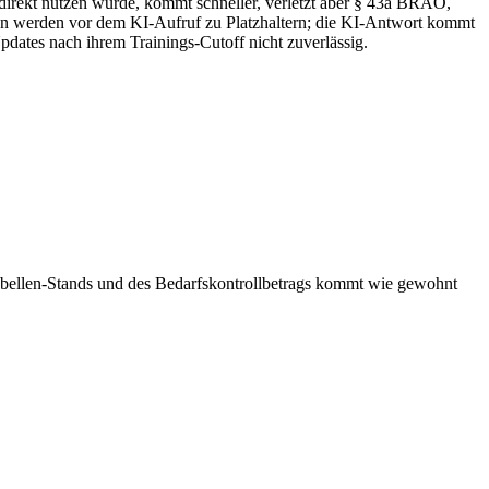
 direkt nutzen würde, kommt schneller, verletzt aber § 43a BRAO,
en werden vor dem KI-Aufruf zu Platzhaltern; die KI-Antwort kommt
Updates nach ihrem Trainings-Cutoff nicht zuverlässig.
abellen-Stands und des Bedarfskontrollbetrags kommt wie gewohnt