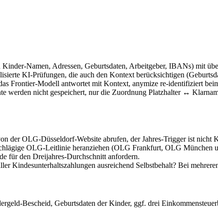
d Kinder-Namen, Adressen, Geburtsdaten, Arbeitgeber, IBANs) mit üb
alisierte KI-Prüfungen, die auch den Kontext berücksichtigen (Geburt
das Frontier-Modell antwortet mit Kontext, anymize re-identifiziert be
e werden nicht gespeichert, nur die Zuordnung Platzhalter ↔ Klarnam
von der OLG-Düsseldorf-Website abrufen, der Jahres-Trigger ist nicht K
schlägige OLG-Leitlinie heranziehen (OLG Frankfurt, OLG München 
 für den Dreijahres-Durchschnitt anfordern.
ler Kindesunterhaltszahlungen ausreichend Selbstbehalt? Bei mehreren 
ndergeld-Bescheid, Geburtsdaten der Kinder, ggf. drei Einkommensteue