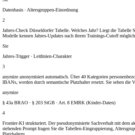
Datenbasis · Altersgruppen-Einordnung
2
Jahres-Check Düsseldorfer Tabelle. Welches Jahr? Liegt die Tabelle S
Modelle kennen Jahres-Updates nach ihrem Trainings-Cutoff möglicherw
Sie
Jahres-Trigger · Leitlinien-Charakter
3
anymize anonymisiert automatisch. Über 40 Kategorien personenbezog
IBANs, werden durch semantische Platzhalter ersetzt. Sie sehen die 
anymize
§ 43a BRAO · § 203 StGB · Art. 8 EMRK (Kinder-Daten)
4
Frontier-KI strukturiert. Der pseudonymisierte Sachverhalt mit dem a
stehenden Prompt fragen Sie die Tabellen-Eingruppierung, Altersgru
Platzhaltern.