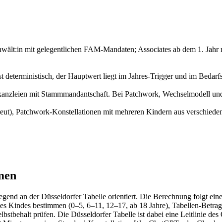
wält:in mit gelegentlichen FAM-Mandaten; Associates ab dem 1. Jahr mi
t deterministisch, der Hauptwert liegt im Jahres-Trigger und im Bedarf
kanzleien mit Stammmandantschaft. Bei Patchwork, Wechselmodell und M
 betreut), Patchwork-Konstellationen mit mehreren Kindern aus verschie
men
gend an der Düsseldorfer Tabelle orientiert. Die Berechnung folgt ei
 des Kindes bestimmen (0–5, 6–11, 12–17, ab 18 Jahre), Tabellen-Betr
lbstbehalt prüfen. Die Düsseldorfer Tabelle ist dabei eine Leitlinie de