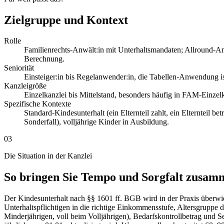
Zielgruppe und Kontext
Rolle
Familienrechts-Anwält:in mit Unterhaltsmandaten; Allround-An
Berechnung.
Seniorität
Einsteiger:in bis Regelanwender:in, die Tabellen-Anwendung is
Kanzleigröße
Einzelkanzlei bis Mittelstand, besonders häufig in FAM-Einzel
Spezifische Kontexte
Standard-Kindesunterhalt (ein Elternteil zahlt, ein Elternteil
Sonderfall), volljährige Kinder in Ausbildung.
03
Die Situation in der Kanzlei
So bringen Sie Tempo und Sorgfalt zusam
Der Kindesunterhalt nach §§ 1601 ff. BGB wird in der Praxis überwie
Unterhaltspflichtigen in die richtige Einkommensstufe, Altersgruppe
Minderjährigen, voll beim Volljährigen), Bedarfskontrollbetrag und Se