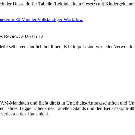
ach der Düsseldorfer Tabelle (Leitlinie, kein Gesetz) mit Kindergeld
ieren
In
30 Minuten
Vollständiger Workflow
es Review:
2026-05-12
eibt selbstverständlich bei Ihnen, KI-Outputs sind vor jeder Verwendu
AM-Mandaten und fließt direkt in Unterhalts-Antragsschriften und Unter
 den Jahres-Trigger-Check des Tabellen-Stands und den Bedarfskontroll
verlassen das Haus nicht.