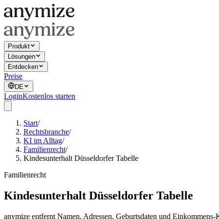
Produkt
Lösungen
Entdecken
Preise
DE
Login
Kostenlos starten
Start
/
Rechtsbranche
/
KI im Alltag
/
Familienrecht
/
Kindesunterhalt Düsseldorfer Tabelle
Familienrecht
Kindesunterhalt Düsseldorfer Tabelle
anymize entfernt Namen, Adressen, Geburtsdaten und Einkommens-Kl