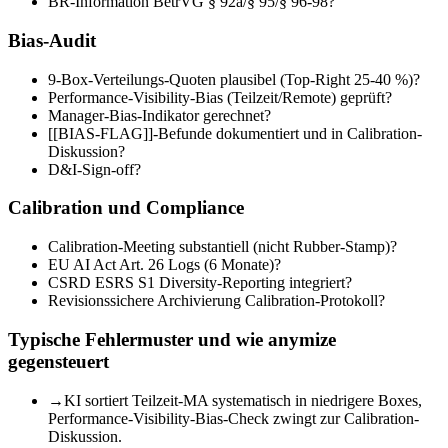
BR-Information BetrVG § 92a/§ 95/§ 96-98?
Bias-Audit
9-Box-Verteilungs-Quoten plausibel (Top-Right 25-40 %)?
Performance-Visibility-Bias (Teilzeit/Remote) geprüft?
Manager-Bias-Indikator gerechnet?
[[BIAS-FLAG]]-Befunde dokumentiert und in Calibration-
Diskussion?
D&I-Sign-off?
Calibration und Compliance
Calibration-Meeting substantiell (nicht Rubber-Stamp)?
EU AI Act Art. 26 Logs (6 Monate)?
CSRD ESRS S1 Diversity-Reporting integriert?
Revisionssichere Archivierung Calibration-Protokoll?
Typische Fehlermuster und wie anymize
gegensteuert
→
KI sortiert Teilzeit-MA systematisch in niedrigere Boxes,
Performance-Visibility-Bias-Check zwingt zur Calibration-
Diskussion.