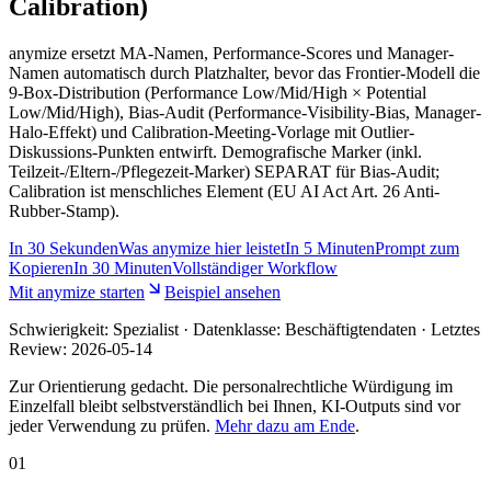
Calibration)
anymize ersetzt MA-Namen, Performance-Scores und Manager-
Namen automatisch durch Platzhalter, bevor das Frontier-Modell die
9-Box-Distribution (Performance Low/Mid/High × Potential
Low/Mid/High), Bias-Audit (Performance-Visibility-Bias, Manager-
Halo-Effekt) und Calibration-Meeting-Vorlage mit Outlier-
Diskussions-Punkten entwirft. Demografische Marker (inkl.
Teilzeit-/Eltern-/Pflegezeit-Marker) SEPARAT für Bias-Audit;
Calibration ist menschliches Element (EU AI Act Art. 26 Anti-
Rubber-Stamp).
In
30 Sekunden
Was anymize hier leistet
In
5 Minuten
Prompt zum
Kopieren
In
30 Minuten
Vollständiger Workflow
Mit anymize starten
Beispiel ansehen
Schwierigkeit:
Spezialist
· Datenklasse: Beschäftigtendaten · Letztes
Review:
2026-05-14
Zur Orientierung gedacht. Die personalrechtliche Würdigung im
Einzelfall bleibt selbstverständlich bei Ihnen, KI-Outputs sind vor
jeder Verwendung zu prüfen.
Mehr dazu am Ende
.
01