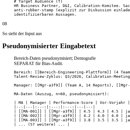
# Target Audience (T)

HR Business Partner, D&I, Calibration-Komitee. Sac
anti-rubber-stamp (explizit zur Diskussion einlade
identifizierbaren Aussagen.
08
So sieht der Input aus
Pseudonymisierter Eingabetext
Bereich-Daten pseudonymisiert; Demografie
SEPARAT für Bias-Audit.
Bereich: [[Bereich-Engineering-Plattform]] (4 Team
Talent-Review-Zyklus: Q3/2026, Calibration-Meeting
Manager: [[Mgr-a3f9]] (Team A, 14 Reports), [[Mgr-
MA-Daten (Auszug, n=60, pseudonymisiert):

| MA | Manager | Performance-Score | Vor-Vorjahr |
|---|---|:---:|:---:|:---:|---|---|

| [[MA-001]] | [[Mgr-a3f9]] | 4.5 | 4.3 | 4.5 | ja
| [[MA-002]] | [[Mgr-a3f9]] | 4.2 | 4.0 | 4.0 | ja
| [[MA-003]] | [[Mgr-a3f9]] | 3.8 | 3.5 | 3.5 | ja
| ... (57 weitere) ... |
