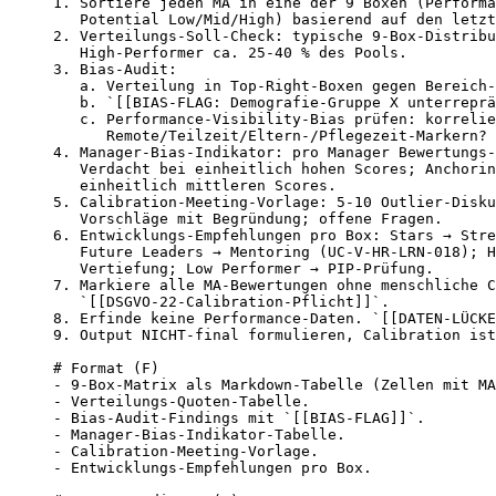
1. Sortiere jeden MA in eine der 9 Boxen (Performa
   Potential Low/Mid/High) basierend auf den letzt
2. Verteilungs-Soll-Check: typische 9-Box-Distribu
   High-Performer ca. 25-40 % des Pools.

3. Bias-Audit:

   a. Verteilung in Top-Right-Boxen gegen Bereich-
   b. `[[BIAS-FLAG: Demografie-Gruppe X unterreprä
   c. Performance-Visibility-Bias prüfen: korrelie
      Remote/Teilzeit/Eltern-/Pflegezeit-Markern?

4. Manager-Bias-Indikator: pro Manager Bewertungs-
   Verdacht bei einheitlich hohen Scores; Anchorin
   einheitlich mittleren Scores.

5. Calibration-Meeting-Vorlage: 5-10 Outlier-Disku
   Vorschläge mit Begründung; offene Fragen.

6. Entwicklungs-Empfehlungen pro Box: Stars → Stre
   Future Leaders → Mentoring (UC-V-HR-LRN-018); H
   Vertiefung; Low Performer → PIP-Prüfung.

7. Markiere alle MA-Bewertungen ohne menschliche C
   `[[DSGVO-22-Calibration-Pflicht]]`.

8. Erfinde keine Performance-Daten. `[[DATEN-LÜCKE
9. Output NICHT-final formulieren, Calibration ist
# Format (F)

- 9-Box-Matrix als Markdown-Tabelle (Zellen mit MA
- Verteilungs-Quoten-Tabelle.

- Bias-Audit-Findings mit `[[BIAS-FLAG]]`.

- Manager-Bias-Indikator-Tabelle.

- Calibration-Meeting-Vorlage.

- Entwicklungs-Empfehlungen pro Box.
