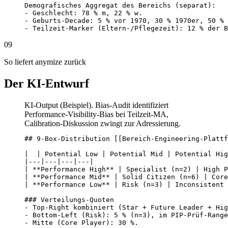
Demografisches Aggregat des Bereichs (separat):

- Geschlecht: 78 % m, 22 % w.

- Geburts-Decade: 5 % vor 1970, 30 % 1970er, 50 % 
- Teilzeit-Marker (Eltern-/Pflegezeit): 12 % der B
09
So liefert anymize zurück
Der KI-Entwurf
KI-Output (Beispiel). Bias-Audit identifiziert
Performance-Visibility-Bias bei Teilzeit-MA,
Calibration-Diskussion zwingt zur Adressierung.
## 9-Box-Distribution [[Bereich-Engineering-Plattf
|  | Potential Low | Potential Mid | Potential Hig
|---|---|---|---|

| **Performance High** | Specialist (n=2) | High P
| **Performance Mid** | Solid Citizen (n=6) | Core
| **Performance Low** | Risk (n=3) | Inconsistent 
### Verteilungs-Quoten

- Top-Right kombiniert (Star + Future Leader + Hig
- Bottom-Left (Risk): 5 % (n=3), im PIP-Prüf-Range
- Mitte (Core Player): 30 %.
