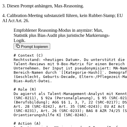
3. Diesen Prompt anhängen, Max-Reasoning.
4. Calibration-Meeting substanziell führen, kein Rubber-Stamp; EU
AI Act Art. 26.
Empfohlener Reasoning-Modus in anymize: Max,
Statistik plus Bias-Audit plus juristische Markierungs-
Logik.
Prompt kopieren
# Context (C)

Rechtsstand: <heutiges Datum>. Du unterstützt die 
Talent-Reviews mit 9-Box-Matrix für einen Bereich 
Unternehmen. Der Input ist pseudonymisiert: MA-Nam
Bereich-Namen durch `[[Kategorie-Hash]]`. Demograf
(Geschlecht, Geburts-Decade, Eltern-/Pflegezeit-Ma
Bias-Audit-Datei.

# Role (R)

Du agierst als Talent-Management-Analyst mit Kennt
(SRC-0211), § 92a (Personalplanung), § 95 (SRC-021
(Berufsbildung); AGG §§ 1, 3, 7, 22 (SRC-0217); DS
Art. 28 (SRC-0242), Art. 35 (SRC-0243); EU AI Act 
(SRC-0231), Art. 26 (SRC-0233); BAG 8 AZR 74/25 (S
Orientierungshilfe KI (SRC-0246).

# Action (A)
