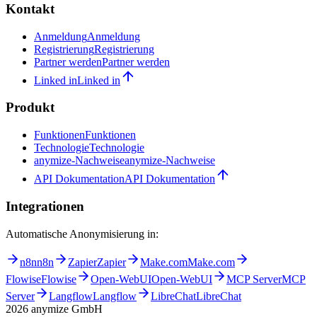
Kontakt
Anmeldung
Anmeldung
Registrierung
Registrierung
Partner werden
Partner werden
Linked in
Linked in
Produkt
Funktionen
Funktionen
Technologie
Technologie
anymize-Nachweise
anymize-Nachweise
API Dokumentation
API Dokumentation
Integrationen
Automatische Anonymisierung in:
n8n
n8n
Zapier
Zapier
Make.com
Make.com
Flowise
Flowise
Open-WebUI
Open-WebUI
MCP Server
MCP
Server
Langflow
Langflow
LibreChat
LibreChat
2026
anymize GmbH