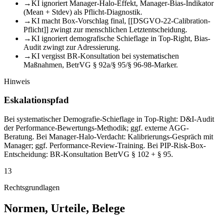
→
KI ignoriert Manager-Halo-Effekt, Manager-Bias-Indikator
(Mean + Stdev) als Pflicht-Diagnostik.
→
KI macht Box-Vorschlag final, [[DSGVO-22-Calibration-
Pflicht]] zwingt zur menschlichen Letztentscheidung.
→
KI ignoriert demografische Schieflage in Top-Right, Bias-
Audit zwingt zur Adressierung.
→
KI vergisst BR-Konsultation bei systematischen
Maßnahmen, BetrVG § 92a/§ 95/§ 96-98-Marker.
Hinweis
Eskalationspfad
Bei systematischer Demografie-Schieflage in Top-Right: D&I-Audit
der Performance-Bewertungs-Methodik; ggf. externe AGG-
Beratung. Bei Manager-Halo-Verdacht: Kalibrierungs-Gespräch mit
Manager; ggf. Performance-Review-Training. Bei PIP-Risk-Box-
Entscheidung: BR-Konsultation BetrVG § 102 + § 95.
13
Rechtsgrundlagen
Normen, Urteile, Belege