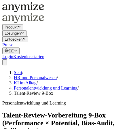
Produkt
Lösungen
Entdecken
Preise
DE
Login
Kostenlos starten
Start
/
HR und Personalwesen
/
KI im Alltag
/
Personalentwicklung und Learning
/
Talent-Review 9-Box
Personalentwicklung und Learning
Talent-Review-Vorbereitung 9-Box
(Performance × Potential, Bias-Audit,