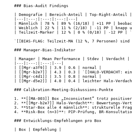
### Bias-Audit Findings

| Demografie | Bereich-Anteil | Top-Right-Anteil |
|---|:---:|:---:|:---:|---|

| Männlich | 78 % | 89 % (16/18) | +11 PP | beobac
| Weiblich | 22 % | 11 % (2/18) | -11 PP | knapp u
| Teilzeit-Marker | 12 % | 0 % (0/18) | -12 PP | `
`[[BIAS-FLAG: Teilzeit-MA (12 %, 7 Personen) sind 
### Manager-Bias-Indikator

| Manager | Mean Performance | Stdev | Verdacht |

|---|:---:|:---:|---|

| [[Mgr-a3f9]] | 3.9 | 0.6 | normal |

| [[Mgr-b2e7]] | 4.3 | 0.3 | `[[HALO-VERDACHT: ein
| [[Mgr-c4d1]] | 3.5 | 0.8 | normal |

| [[Mgr-d5e2]] | 4.0 | 0.4 | leichter Halo-Verdach
### Calibration-Meeting-Diskussions-Punkte

1. **[[MA-003]] Box „Inconsistent” trotz positiver
2. **[[Mgr-b2e7]] Halo-Verdacht**: Bewertungs-Vert
3. **Star-Box alle 4 männlich**: strukturelle Frag
4. **Risk-Box (n=3)**: PIP-Prüfung, BR-Konsultatio
### Entwicklungs-Empfehlungen pro Box

| Box | Empfehlung |
