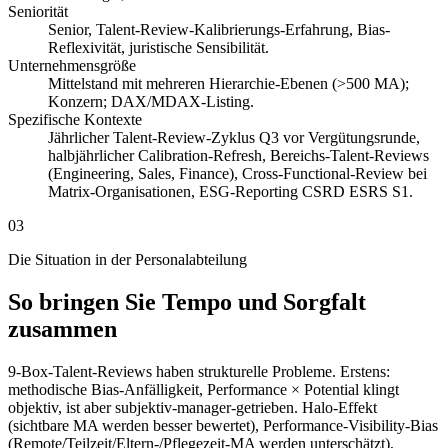
Seniorität
Senior, Talent-Review-Kalibrierungs-Erfahrung, Bias-
Reflexivität, juristische Sensibilität.
Unternehmensgröße
Mittelstand mit mehreren Hierarchie-Ebenen (>500 MA);
Konzern; DAX/MDAX-Listing.
Spezifische Kontexte
Jährlicher Talent-Review-Zyklus Q3 vor Vergütungsrunde,
halbjährlicher Calibration-Refresh, Bereichs-Talent-Reviews
(Engineering, Sales, Finance), Cross-Functional-Review bei
Matrix-Organisationen, ESG-Reporting CSRD ESRS S1.
03
Die Situation in der Personalabteilung
So bringen Sie Tempo und Sorgfalt
zusammen
9-Box-Talent-Reviews haben strukturelle Probleme. Erstens:
methodische Bias-Anfälligkeit, Performance × Potential klingt
objektiv, ist aber subjektiv-manager-getrieben. Halo-Effekt
(sichtbare MA werden besser bewertet), Performance-Visibility-Bias
(Remote/Teilzeit/Eltern-/Pflegezeit-MA werden unterschätzt),