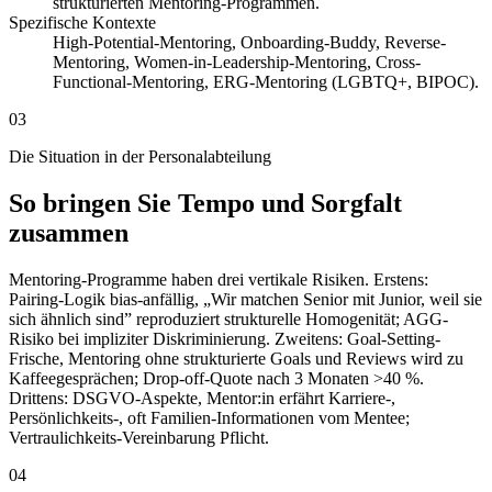
strukturierten Mentoring-Programmen.
Spezifische Kontexte
High-Potential-Mentoring, Onboarding-Buddy, Reverse-
Mentoring, Women-in-Leadership-Mentoring, Cross-
Functional-Mentoring, ERG-Mentoring (LGBTQ+, BIPOC).
03
Die Situation in der Personalabteilung
So bringen Sie Tempo und Sorgfalt
zusammen
Mentoring-Programme haben drei vertikale Risiken. Erstens:
Pairing-Logik bias-anfällig, „Wir matchen Senior mit Junior, weil sie
sich ähnlich sind” reproduziert strukturelle Homogenität; AGG-
Risiko bei impliziter Diskriminierung. Zweitens: Goal-Setting-
Frische, Mentoring ohne strukturierte Goals und Reviews wird zu
Kaffeegesprächen; Drop-off-Quote nach 3 Monaten >40 %.
Drittens: DSGVO-Aspekte, Mentor:in erfährt Karriere-,
Persönlichkeits-, oft Familien-Informationen vom Mentee;
Vertraulichkeits-Vereinbarung Pflicht.
04