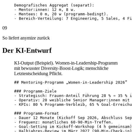
Demografisches Aggregat (separat):

- Mentor:innen: 12 m, 8 w.

- Mentees: 0 m, 20 w (programm-bedingt).

- Bereich-Verteilung: 7 Engineering, 5 Sales, 4 Fi
09
So liefert anymize zurück
Der KI-Entwurf
KI-Output (Beispiel). Women-in-Leadership-Programm
mit bewusster Diversity-Boost-Logik; menschliche
Letztentscheidung Pflicht.
## Mentoring-Programm „Women-in-Leadership 2026”

### Programm-Ziele

- Strategisch: Frauen-Anteil Führung 28 % → 35 % i
- Operativ: 20 weibliche Senior Manager:innen mit 
- KPIs: 80 % Programm-Verbleib, 65 % Goal-Erreichu
### Programm-Format

- Dauer 12 Monate (Kickoff Sep 2026, Abschluss Sep
- Frequenz: monatliches 60-90-Min-Treffen.

- Goal-Setting im Kickoff-Workshop (4 h gemeinsam)
- Halbjahres-Review im März 2027 (90-Min-Check-in)