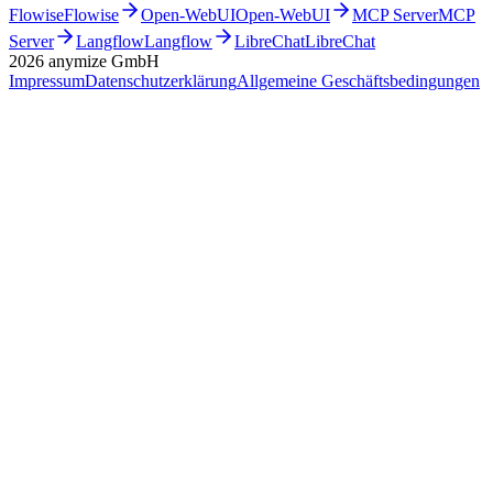
Flowise
Flowise
Open-WebUI
Open-WebUI
MCP Server
MCP
Server
Langflow
Langflow
LibreChat
LibreChat
2026
anymize GmbH
Impressum
Datenschutzerklärung
Allgemeine Geschäftsbedingungen