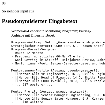
08
So sieht der Input aus
Pseudonymisierter Eingabetext
Women-in-Leadership Mentoring Programm; Pairing-
Aufgabe mit Diversity-Boost.
Programm-Auftrag: Setup „Women-in-Leadership Mento
Strategischer Kontext: CSRD ESRS S1, Frauen-Anteil
Programm-Format-Vorgaben:

- Dauer 12 Monate.

- Frequenz: monatliches 60-Min-Treffen.

- Goal-Setting im Kickoff, Halbjahres-Review, Jahr
- Mentor:innen-Pool: Senior-Director-Level und höh
Mentor:innen-Profile (Auszug, pseudonymisiert):

- [[Mentor-A]]: VP Engineering, 16 J, Skills Engin
- [[Mentor-B]]: Head of Finance, 14 J, Skills Fina
- [[Mentor-D]]: CHRO (weibl.), 20 J, Skills People
- ... (17 weitere) ...

Mentee-Profile (Auszug, pseudonymisiert):

- [[Mentee-1]]: Senior Manager Engineering, 8 J, K
- [[Mentee-2]]: Senior Sales Manager, 6 J, Karrier
- ... (18 weitere) ...
