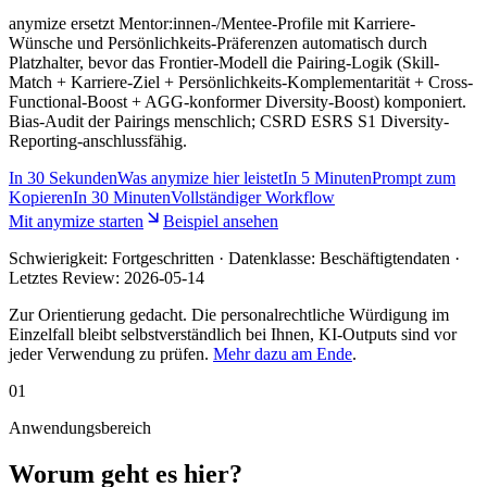
anymize ersetzt Mentor:innen-/Mentee-Profile mit Karriere-
Wünsche und Persönlichkeits-Präferenzen automatisch durch
Platzhalter, bevor das Frontier-Modell die Pairing-Logik (Skill-
Match + Karriere-Ziel + Persönlichkeits-Komplementarität + Cross-
Functional-Boost + AGG-konformer Diversity-Boost) komponiert.
Bias-Audit der Pairings menschlich; CSRD ESRS S1 Diversity-
Reporting-anschlussfähig.
In
30 Sekunden
Was anymize hier leistet
In
5 Minuten
Prompt zum
Kopieren
In
30 Minuten
Vollständiger Workflow
Mit anymize starten
Beispiel ansehen
Schwierigkeit:
Fortgeschritten
· Datenklasse: Beschäftigtendaten ·
Letztes Review:
2026-05-14
Zur Orientierung gedacht. Die personalrechtliche Würdigung im
Einzelfall bleibt selbstverständlich bei Ihnen, KI-Outputs sind vor
jeder Verwendung zu prüfen.
Mehr dazu am Ende
.
01
Anwendungsbereich
Worum geht es hier?