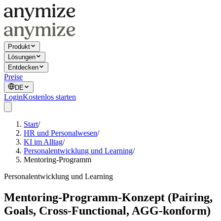
Produkt
Lösungen
Entdecken
Preise
DE
Login
Kostenlos starten
Start
/
HR und Personalwesen
/
KI im Alltag
/
Personalentwicklung und Learning
/
Mentoring-Programm
Personalentwicklung und Learning
Mentoring-Programm-Konzept (Pairing,
Goals, Cross-Functional, AGG-konform)