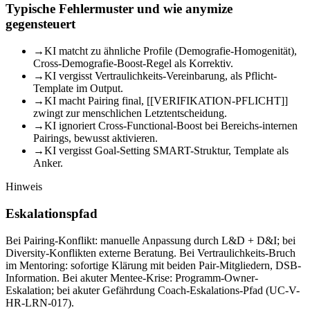
Typische Fehlermuster und wie anymize
gegensteuert
→
KI matcht zu ähnliche Profile (Demografie-Homogenität),
Cross-Demografie-Boost-Regel als Korrektiv.
→
KI vergisst Vertraulichkeits-Vereinbarung, als Pflicht-
Template im Output.
→
KI macht Pairing final, [[VERIFIKATION-PFLICHT]]
zwingt zur menschlichen Letztentscheidung.
→
KI ignoriert Cross-Functional-Boost bei Bereichs-internen
Pairings, bewusst aktivieren.
→
KI vergisst Goal-Setting SMART-Struktur, Template als
Anker.
Hinweis
Eskalationspfad
Bei Pairing-Konflikt: manuelle Anpassung durch L&D + D&I; bei
Diversity-Konflikten externe Beratung. Bei Vertraulichkeits-Bruch
im Mentoring: sofortige Klärung mit beiden Pair-Mitgliedern, DSB-
Information. Bei akuter Mentee-Krise: Programm-Owner-
Eskalation; bei akuter Gefährdung Coach-Eskalations-Pfad (UC-V-
HR-LRN-017).