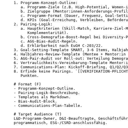
1. Programm-Konzept-Outline:

   a. Programm-Ziele (z.B. High-Potential, Women-i
   b. Zielgruppe (Mentor:innen-Anforderungs-Profil
   c. Programm-Format (Dauer, Frequenz, Goal-Setti
   d. KPIs (Goal-Erreichung, Verbleiben, Beförderu
2. Pairing-Logik:

   a. Hauptkriterien (Skill-Match, Karriere-Ziel-M
      Komplementarität).

   b. Cross-Demografie-Boost-Regel bei Diversity-P
   c. AGG-Bias-Audit-Regeln.

   d. Erklärbarkeit nach EuGH C-203/22.

3. Goal-Setting-Template SMART, 3-6 Items, Halbjah
4. Halbjahres-Review-Template (Mentee + Mentor:in 
5. AGG-Pair-Audit vor Roll-out: Verteilung Demogra
6. Vertraulichkeits-Vereinbarung-Template Mentor:i
7. Communications-Plan: Kickoff-Briefing, Q1/Q2/Q3
8. Erfinde keine Pairings. `[[VERIFIKATION-PFLICHT
   Punkten.

# Format (F)

- Programm-Konzept-Outline.

- Pairing-Logik-Beschreibung.

- Templates als Markdown.

- Bias-Audit-Block.

- Communications-Plan-Tabelle.

# Target Audience (T)

L&D-Programm-Owner, D&I-Beauftragte, Geschäftsführ
programmatisch, ESG-/CSRD-anschlussfähig.