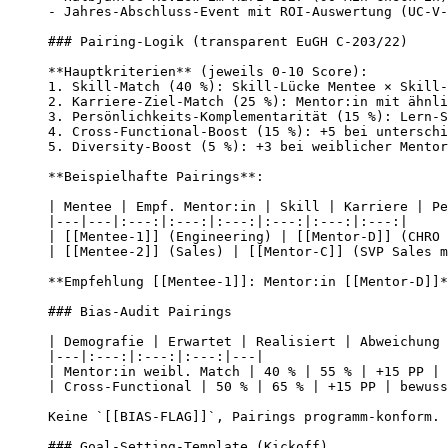
- Jahres-Abschluss-Event mit ROI-Auswertung (UC-V-
### Pairing-Logik (transparent EuGH C-203/22)

**Hauptkriterien** (jeweils 0-10 Score):

1. Skill-Match (40 %): Skill-Lücke Mentee × Skill-
2. Karriere-Ziel-Match (25 %): Mentor:in mit ähnli
3. Persönlichkeits-Komplementarität (15 %): Lern-S
4. Cross-Functional-Boost (15 %): +5 bei unterschi
5. Diversity-Boost (5 %): +3 bei weiblicher Mentor
**Beispielhafte Pairings**:

| Mentee | Empf. Mentor:in | Skill | Karriere | Pe
|---|---|:---:|:---:|:---:|:---:|:---:|:---:|

| [[Mentee-1]] (Engineering) | [[Mentor-D]] (CHRO 
| [[Mentee-2]] (Sales) | [[Mentor-C]] (SVP Sales m
**Empfehlung [[Mentee-1]]: Mentor:in [[Mentor-D]]*
### Bias-Audit Pairings

| Demografie | Erwartet | Realisiert | Abweichung 
|---|:---:|:---:|:---:|---|

| Mentor:in weibl. Match | 40 % | 55 % | +15 PP | 
| Cross-Functional | 50 % | 65 % | +15 PP | bewuss
Keine `[[BIAS-FLAG]]`, Pairings programm-konform.

### Goal-Setting-Template (Kickoff)
