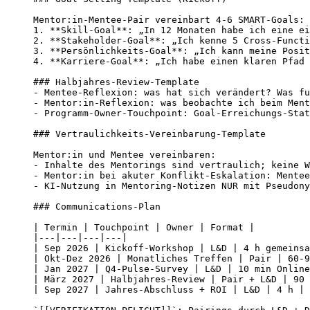
Mentor:in-Mentee-Pair vereinbart 4-6 SMART-Goals:

1. **Skill-Goal**: „In 12 Monaten habe ich eine ei
2. **Stakeholder-Goal**: „Ich kenne 5 Cross-Functi
3. **Persönlichkeits-Goal**: „Ich kann meine Posit
4. **Karriere-Goal**: „Ich habe einen klaren Pfad 
### Halbjahres-Review-Template

- Mentee-Reflexion: was hat sich verändert? Was fu
- Mentor:in-Reflexion: was beobachte ich beim Ment
- Programm-Owner-Touchpoint: Goal-Erreichungs-Stat
### Vertraulichkeits-Vereinbarung-Template

Mentor:in und Mentee vereinbaren:

- Inhalte des Mentorings sind vertraulich; keine W
- Mentor:in bei akuter Konflikt-Eskalation: Mentee
- KI-Nutzung in Mentoring-Notizen NUR mit Pseudony
### Communications-Plan

| Termin | Touchpoint | Owner | Format |

|---|---|---|---|

| Sep 2026 | Kickoff-Workshop | L&D | 4 h gemeinsa
| Okt-Dez 2026 | Monatliches Treffen | Pair | 60-9
| Jan 2027 | Q4-Pulse-Survey | L&D | 10 min Online
| März 2027 | Halbjahres-Review | Pair + L&D | 90 
| Sep 2027 | Jahres-Abschluss + ROI | L&D | 4 h |
