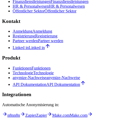
Finanzdienstleistungen
Finanzdienstleistungen
HR & Personalwesen
HR & Personalwesen
Öffentlicher Sektor
Öffentlicher Sektor
Kontakt
Anmeldung
Anmeldung
Registrierung
Registrierung
Partner werden
Partner werden
Linked in
Linked in
Produkt
Funktionen
Funktionen
Technologie
Technologie
anymize-Nachweise
anymize-Nachweise
API Dokumentation
API Dokumentation
Integrationen
Automatische Anonymisierung in:
n8n
n8n
Zapier
Zapier
Make.com
Make.com