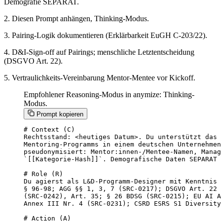
Demografie SEPARAT.
2. Diesen Prompt anhängen, Thinking-Modus.
3. Pairing-Logik dokumentieren (Erklärbarkeit EuGH C-203/22).
4. D&I-Sign-off auf Pairings; menschliche Letztentscheidung
(DSGVO Art. 22).
5. Vertraulichkeits-Vereinbarung Mentor-Mentee vor Kickoff.
Empfohlener Reasoning-Modus in anymize: Thinking-
Modus.
Prompt kopieren
# Context (C)

Rechtsstand: <heutiges Datum>. Du unterstützt das 
Mentoring-Programms in einem deutschen Unternehmen
pseudonymisiert: Mentor:innen-/Mentee-Namen, Manag
`[[Kategorie-Hash]]`. Demografische Daten SEPARAT 
# Role (R)

Du agierst als L&D-Programm-Designer mit Kenntnis 
§ 96-98; AGG §§ 1, 3, 7 (SRC-0217); DSGVO Art. 22 
(SRC-0242), Art. 35; § 26 BDSG (SRC-0215); EU AI A
Annex III Nr. 4 (SRC-0231); CSRD ESRS S1 Diversity
# Action (A)
