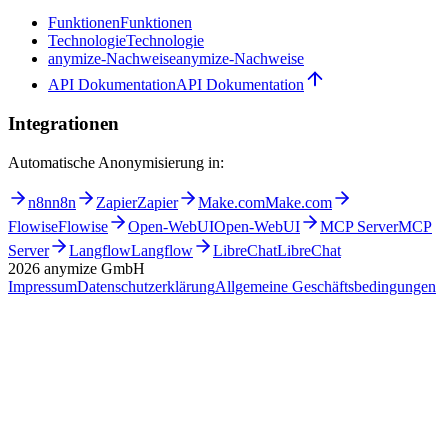
Funktionen
Funktionen
Technologie
Technologie
anymize-Nachweise
anymize-Nachweise
API Dokumentation
API Dokumentation
Integrationen
Automatische Anonymisierung in:
n8n
n8n
Zapier
Zapier
Make.com
Make.com
Flowise
Flowise
Open-WebUI
Open-WebUI
MCP Server
MCP
Server
Langflow
Langflow
LibreChat
LibreChat
2026
anymize GmbH
Impressum
Datenschutzerklärung
Allgemeine Geschäftsbedingungen