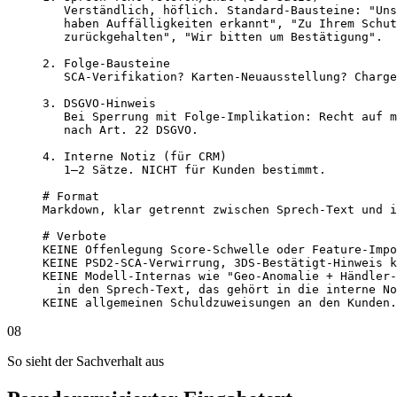
   Verständlich, höflich. Standard-Bausteine: "Uns
   haben Auffälligkeiten erkannt", "Zu Ihrem Schut
   zurückgehalten", "Wir bitten um Bestätigung".

2. Folge-Bausteine

   SCA-Verifikation? Karten-Neuausstellung? Charge
3. DSGVO-Hinweis

   Bei Sperrung mit Folge-Implikation: Recht auf m
   nach Art. 22 DSGVO.

4. Interne Notiz (für CRM)

   1–2 Sätze. NICHT für Kunden bestimmt.

# Format

Markdown, klar getrennt zwischen Sprech-Text und i
# Verbote

KEINE Offenlegung Score-Schwelle oder Feature-Impo
KEINE PSD2-SCA-Verwirrung, 3DS-Bestätigt-Hinweis k
KEINE Modell-Internas wie "Geo-Anomalie + Händler-
  in den Sprech-Text, das gehört in die interne No
KEINE allgemeinen Schuldzuweisungen an den Kunden.
08
So sieht der Sachverhalt aus