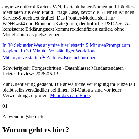
anymize entfernt Karten-PAN, Karteninhaber-Namen und Händler-
Identitäten aus dem Fraud-Triage-Case, bevor die KI einen Kunden-
Service-Sprechtext drafted. Das Frontier-Modell sieht nur
BIN+Last4 und Branchen-Kategorien, der höfliche, PSD2-SCA-
konsistente Erklärungstext kommt re-identifiziert zurück, ohne
Modell-Internas preiszugeben.
In
30 Sekunden
Was anymize hier leistet
In
5 Minuten
Prompt zum
Kopieren
In
30 Minuten
Vollständiger Workflow
Mit anymize starten
Antrags-Beispiel ansehen
Schwierigkeit:
Fortgeschritten
· Datenklasse: Mandantendaten ·
Letztes Review:
2026-05-13
Zur Orientierung gedacht. Die anwaltliche Würdigung im Einzelfall
bleibt selbstverständlich bei Ihnen, KI-Outputs sind vor jeder
Verwendung zu prüfen.
Mehr dazu am Ende
.
01
Anwendungsbereich
Worum geht es hier?