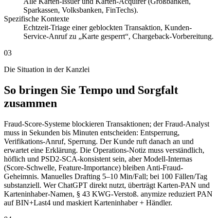
Alle Karten-Issuer und Karten-Acquirer (Großbanken,
Sparkassen, Volksbanken, FinTechs).
Spezifische Kontexte
Echtzeit-Triage einer geblockten Transaktion, Kunden-
Service-Anruf zu „Karte gesperrt“, Chargeback-Vorbereitung.
03
Die Situation in der Kanzlei
So bringen Sie Tempo und Sorgfalt
zusammen
Fraud-Score-Systeme blockieren Transaktionen; der Fraud-Analyst
muss in Sekunden bis Minuten entscheiden: Entsperrung,
Verifikations-Anruf, Sperrung. Der Kunde ruft danach an und
erwartet eine Erklärung. Die Operations-Notiz muss verständlich,
höflich und PSD2-SCA-konsistent sein, aber Modell-Internas
(Score-Schwelle, Feature-Importance) bleiben Anti-Fraud-
Geheimnis. Manuelles Drafting 5–10 Min/Fall; bei 100 Fällen/Tag
substanziell. Wer ChatGPT direkt nutzt, überträgt Karten-PAN und
Karteninhaber-Namen, § 43 KWG-Verstoß. anymize reduziert PAN
auf BIN+Last4 und maskiert Karteninhaber + Händler.