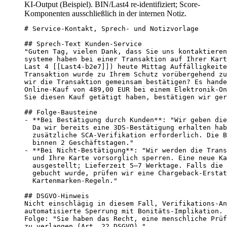
KI-Output (Beispiel). BIN/Last4 re-identifiziert; Score-
Komponenten ausschließlich in der internen Notiz.
# Service-Kontakt, Sprech- und Notizvorlage

## Sprech-Text Kunden-Service

"Guten Tag, vielen Dank, dass Sie uns kontaktieren
systeme haben bei einer Transaktion auf Ihrer Kart
Last 4 [[Last4-b2e7]]) heute Mittag Auffälligkeite
Transaktion wurde zu Ihrem Schutz vorübergehend zu
wir die Transaktion gemeinsam bestätigen? Es hande
Online-Kauf von 489,00 EUR bei einem Elektronik-On
Sie diesen Kauf getätigt haben, bestätigen wir ger
## Folge-Bausteine

- **Bei Bestätigung durch Kunden**: "Wir geben die
  Da wir bereits eine 3DS-Bestätigung erhalten hab
  zusätzliche SCA-Verifikation erforderlich. Die B
  binnen 2 Geschäftstagen."

- **Bei Nicht-Bestätigung**: "Wir werden die Trans
  und Ihre Karte vorsorglich sperren. Eine neue Ka
  ausgestellt; Lieferzeit 5–7 Werktage. Falls die 
  gebucht wurde, prüfen wir eine Chargeback-Erstat
  Kartenmarken-Regeln."

## DSGVO-Hinweis

Nicht einschlägig in diesem Fall, Verifikations-An
automatisierte Sperrung mit Bonitäts-Implikation. 
Folge: "Sie haben das Recht, eine menschliche Prüf
zu verlangen (Art. 22 DSGVO)."
