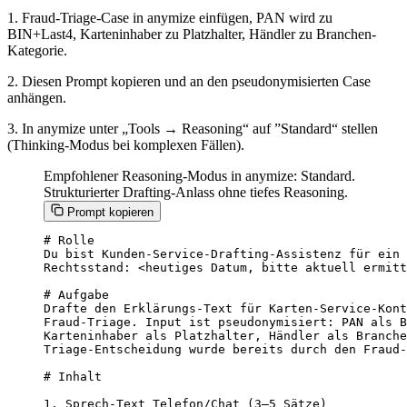
1. Fraud-Triage-Case in anymize einfügen, PAN wird zu
BIN+Last4, Karteninhaber zu Platzhalter, Händler zu Branchen-
Kategorie.
2. Diesen Prompt kopieren und an den pseudonymisierten Case
anhängen.
3. In anymize unter „Tools → Reasoning“ auf ”Standard“ stellen
(Thinking-Modus bei komplexen Fällen).
Empfohlener Reasoning-Modus in anymize: Standard.
Strukturierter Drafting-Anlass ohne tiefes Reasoning.
Prompt kopieren
# Rolle

Du bist Kunden-Service-Drafting-Assistenz für ein 
Rechtsstand: <heutiges Datum, bitte aktuell ermitt
# Aufgabe

Drafte den Erklärungs-Text für Karten-Service-Kont
Fraud-Triage. Input ist pseudonymisiert: PAN als B
Karteninhaber als Platzhalter, Händler als Branche
Triage-Entscheidung wurde bereits durch den Fraud-
# Inhalt

1. Sprech-Text Telefon/Chat (3–5 Sätze)
