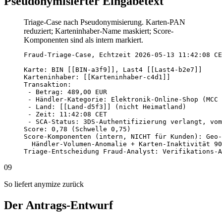
Pseudonymisierter Eingabetext
Triage-Case nach Pseudonymisierung. Karten-PAN
reduziert; Karteninhaber-Name maskiert; Score-
Komponenten sind als intern markiert.
Fraud-Triage-Case, Echtzeit 2026-05-13 11:42:08 CE
Karte: BIN [[BIN-a3f9]], Last4 [[Last4-b2e7]]

Karteninhaber: [[Karteninhaber-c4d1]]

Transaktion:

 - Betrag: 489,00 EUR

 - Händler-Kategorie: Elektronik-Online-Shop (MCC 
 - Land: [[Land-d5f3]] (nicht Heimatland)

 - Zeit: 11:42:08 CET

 - SCA-Status: 3DS-Authentifizierung verlangt, vom
Score: 0,78 (Schwelle 0,75)

Score-Komponenten (intern, NICHT für Kunden): Geo-
  Händler-Volumen-Anomalie + Karten-Inaktivität 90
Triage-Entscheidung Fraud-Analyst: Verifikations-A
09
So liefert anymize zurück
Der Antrags-Entwurf