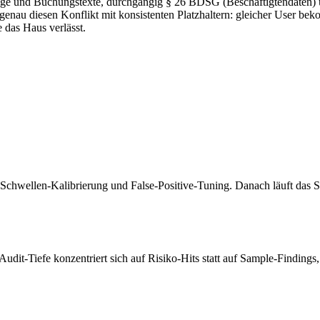
äge und Buchungstexte, durchgängig § 26 BDSG (Beschäftigtendaten
 genau diesen Konflikt mit konsistenten Platzhaltern: gleicher User
e das Haus verlässt.
 Schwellen-Kalibrierung und False-Positive-Tuning. Danach läuft das
dit-Tiefe konzentriert sich auf Risiko-Hits statt auf Sample-Findings, 