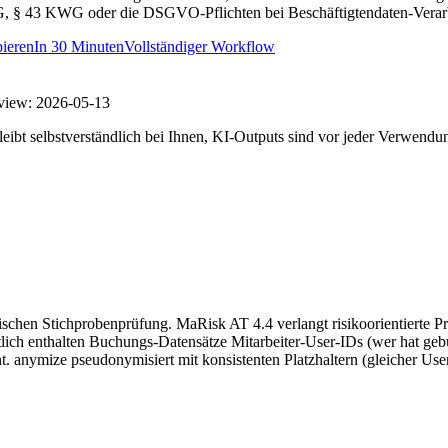
, § 43 KWG oder die DSGVO-Pflichten bei Beschäftigtendaten-Verarbe
ieren
In
30 Minuten
Vollständiger Workflow
view:
2026-05-13
eibt selbstverständlich bei Ihnen, KI-Outputs sind vor jeder Verwendu
schen Stichprobenprüfung. MaRisk AT 4.4 verlangt risikoorientierte Pr
ltlich enthalten Buchungs-Datensätze Mitarbeiter-User-IDs (wer hat
ymize pseudonymisiert mit konsistenten Platzhaltern (gleicher User 