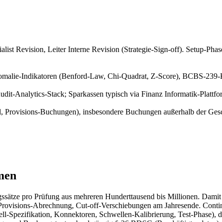
alist Revision, Leiter Interne Revision (Strategie-Sign-off). Setup-Pha
Anomalie-Indikatoren (Benford-Law, Chi-Quadrat, Z-Score), BCBS-239-
udit-Analytics-Stack; Sparkassen typisch via Finanz Informatik-Plattfo
l, Provisions-Buchungen), insbesondere Buchungen außerhalb der Ge
men
ngssätze pro Prüfung aus mehreren Hunderttausend bis Millionen. Dam
 Provisions-Abrechnung, Cut-off-Verschiebungen am Jahresende. Conti
-Spezifikation, Konnektoren, Schwellen-Kalibrierung, Test-Phase), der