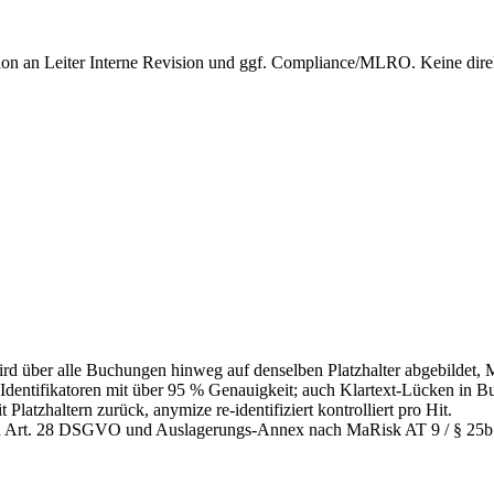
ation an Leiter Interne Revision und ggf. Compliance/MLRO. Keine d
 über alle Buchungen hinweg auf denselben Platzhalter abgebildet, Mu
dentifikatoren mit über 95 % Genauigkeit; auch Klartext-Lücken in Bu
atzhaltern zurück, anymize re-identifiziert kontrolliert pro Hit.
ach Art. 28 DSGVO und Auslagerungs-Annex nach MaRisk AT 9 / § 2