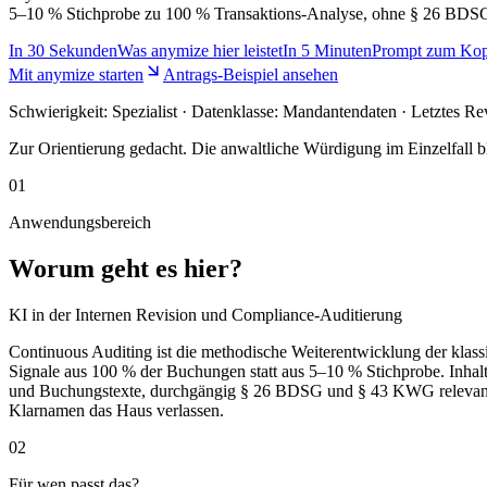
5–10 % Stichprobe zu 100 % Transaktions-Analyse, ohne § 26 BDSG
In
30 Sekunden
Was anymize hier leistet
In
5 Minuten
Prompt zum Kop
Mit anymize starten
Antrags-Beispiel ansehen
Schwierigkeit:
Spezialist
· Datenklasse: Mandantendaten · Letztes Re
Zur Orientierung gedacht. Die anwaltliche Würdigung im Einzelfall bl
01
Anwendungsbereich
Worum geht es hier?
KI in der Internen Revision und Compliance-Auditierung
Continuous Auditing ist die methodische Weiterentwicklung der klassi
Signale aus 100 % der Buchungen statt aus 5–10 % Stichprobe. Inha
und Buchungstexte, durchgängig § 26 BDSG und § 43 KWG relevant. an
Klarnamen das Haus verlassen.
02
Für wen passt das?