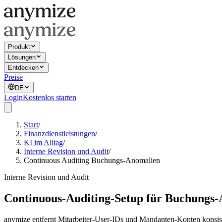
Produkt
Lösungen
Entdecken
Preise
DE
Login
Kostenlos starten
Start
/
Finanzdienstleistungen
/
KI im Alltag
/
Interne Revision und Audit
/
Continuous Auditing Buchungs-Anomalien
Interne Revision und Audit
Continuous-Auditing-Setup für Buchungs
anymize entfernt Mitarbeiter-User-IDs und Mandanten-Konten konsis