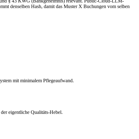
) und § 43 KWG (Bankgeheimnis) relevant. Public-Cloud-LLM-
 bekommt denselben Hash, damit das Muster X Buchungen vom selben
 System mit minimalem Pflegeaufwand.
der eigentliche Qualitäts-Hebel.