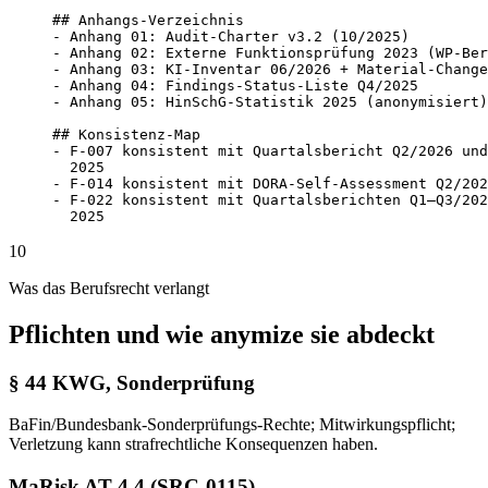
## Anhangs-Verzeichnis

- Anhang 01: Audit-Charter v3.2 (10/2025)

- Anhang 02: Externe Funktionsprüfung 2023 (WP-Ber
- Anhang 03: KI-Inventar 06/2026 + Material-Change
- Anhang 04: Findings-Status-Liste Q4/2025

- Anhang 05: HinSchG-Statistik 2025 (anonymisiert)

## Konsistenz-Map

- F-007 konsistent mit Quartalsbericht Q2/2026 und
  2025

- F-014 konsistent mit DORA-Self-Assessment Q2/202
- F-022 konsistent mit Quartalsberichten Q1–Q3/202
  2025
10
Was das Berufsrecht verlangt
Pflichten und wie anymize sie abdeckt
§ 44 KWG, Sonderprüfung
BaFin/Bundesbank-Sonderprüfungs-Rechte; Mitwirkungspflicht;
Verletzung kann strafrechtliche Konsequenzen haben.
MaRisk AT 4.4 (SRC-0115)