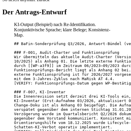
Der Antrags-Entwurf
KI-Output (Beispiel) nach Re-Identifikation.
Konjunktivische Sprache; klare Belege; Konsistenz-
Map.
## BaFin-Sonderprüfung Q3/2026, Antwort-Bündel (ve
### F-001, Audit-Charter und Funktionsprüfung

Wir übermitteln das aktuelle Audit-Charter (Versio
10/2025) als Anhang 01. Die letzte externe Funktio
durch [[WP-a3f9]] im Zeitraum 06/2023–09/2023 durc
Funktionsprüfungs-Bericht liegt als Anhang 02 bei.
externe Funktionsprüfung ist für 2026/2027 vorgese
mit dem 3-Jahres-Zyklus nach MaRisk AT 4.4.

[VERIFY: Funktionsprüfungs-Datum gegen WP-Bestätig
### F-007, KI-Inventar

Die Innenrevision setzt derzeit drei KI-Tools ein,
KI-Inventar (Erst-Aufnahme 03/2026, aktualisiert 0
Change-Doku ist als Anhang 03 beigefügt. Die Aufna
verspätet gegenüber dem internen Stichtag 31.01.20
Verzögerung wurde im Quartalsbericht Q2/2026 dokum
gegenüber dem Vorstand kommuniziert. Konsistent mi
Orientierungshilfe vom 18.12.2025 wurde Lifecycle-
Schatten-KI-Verbot operativ implementiert.
