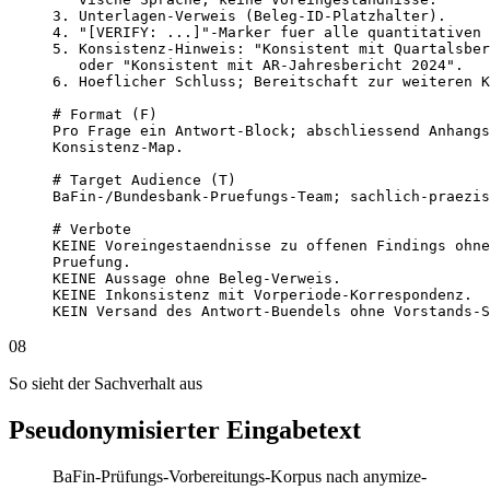
3. Unterlagen-Verweis (Beleg-ID-Platzhalter).

4. "[VERIFY: ...]"-Marker fuer alle quantitativen 
5. Konsistenz-Hinweis: "Konsistent mit Quartalsber
   oder "Konsistent mit AR-Jahresbericht 2024".

6. Hoeflicher Schluss; Bereitschaft zur weiteren K
# Format (F)

Pro Frage ein Antwort-Block; abschliessend Anhangs
Konsistenz-Map.

# Target Audience (T)

BaFin-/Bundesbank-Pruefungs-Team; sachlich-praezis
# Verbote

KEINE Voreingestaendnisse zu offenen Findings ohne
Pruefung.

KEINE Aussage ohne Beleg-Verweis.

KEINE Inkonsistenz mit Vorperiode-Korrespondenz.

KEIN Versand des Antwort-Buendels ohne Vorstands-S
08
So sieht der Sachverhalt aus
Pseudonymisierter Eingabetext
BaFin-Prüfungs-Vorbereitungs-Korpus nach anymize-