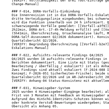
[VERIFY: Vollständigkeit der drei Tool-Einträge ge
Change-Manual]

### F-014, DORA-Vorfalls-Einbindung

Die Innenrevision ist in die DORA-Vorfalls-Eskalat
dritte Verteidigungslinie eingebunden; bei schwerw
wird die Funktion innerhalb von 24 h informiert. Q
schwerwiegende Vorfälle gemeldet: [[Vorfall-a3f9]]
2h22min, DORA-Art.-17-4h-Meldung erfüllt) und [[Vo
(5h41min, Überschreitung, Ursachenanalyse läuft, M
DORA-Self-Assessment Q2/2026 dokumentiert). Konsis
Quartalsbericht Q2/2026.

[VERIFY: Begründung Überschreitung [[Vorfall-b2e7]
Eskalations-Manual]

### F-022, Aufsichts-relevante Findings Q4/2025

Q4/2025 wurden 18 aufsichts-relevante Findings in 
Berichten dokumentiert. Eine Liste mit Status (ges
Bearbeitung / überfällig / eskaliert) ist als Anha
Zwei Findings sind aktuell eskaliert (F-2024-088 I
Konzept; F-2026-051 Sicherheiten-Frische); beide s
Quartalsbericht Q2/2026 und im AR-Jahresbericht 20
[VERIFY: Anhang-04 Status-Konsistenz mit aktuellem
### F-031, Hinweisgeber-System

2025 wurden 4 Hinweisgeber-Eingänge bearbeitet; al
Frist von 3 Monaten mit Feedback an Hinweisgeber a
Aufgrund des HinSchG-Identitäts-Schutzes können wi
oder konkrete Verstoß-Bewertungen wiedergeben; Sta
Übersicht als Anhang 05.
