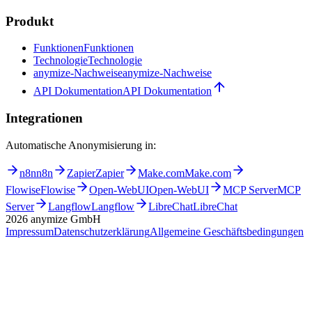
Produkt
Funktionen
Funktionen
Technologie
Technologie
anymize-Nachweise
anymize-Nachweise
API Dokumentation
API Dokumentation
Integrationen
Automatische Anonymisierung in:
n8n
n8n
Zapier
Zapier
Make.com
Make.com
Flowise
Flowise
Open-WebUI
Open-WebUI
MCP Server
MCP
Server
Langflow
Langflow
LibreChat
LibreChat
2026
anymize GmbH
Impressum
Datenschutzerklärung
Allgemeine Geschäftsbedingungen