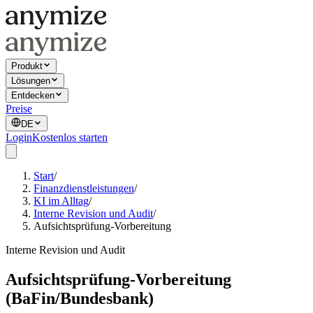
Produkt
Lösungen
Entdecken
Preise
DE
Login
Kostenlos starten
Start
/
Finanzdienstleistungen
/
KI im Alltag
/
Interne Revision und Audit
/
Aufsichtsprüfung-Vorbereitung
Interne Revision und Audit
Aufsichtsprüfung-Vorbereitung
(BaFin/Bundesbank)