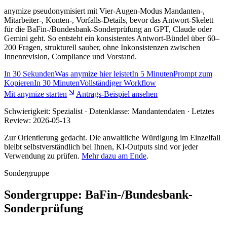
anymize pseudonymisiert mit Vier-Augen-Modus Mandanten-,
Mitarbeiter-, Konten-, Vorfalls-Details, bevor das Antwort-Skelett
für die BaFin-/Bundesbank-Sonderprüfung an GPT, Claude oder
Gemini geht. So entsteht ein konsistentes Antwort-Bündel über 60–
200 Fragen, strukturell sauber, ohne Inkonsistenzen zwischen
Innenrevision, Compliance und Vorstand.
In
30 Sekunden
Was anymize hier leistet
In
5 Minuten
Prompt zum
Kopieren
In
30 Minuten
Vollständiger Workflow
Mit anymize starten
Antrags-Beispiel ansehen
Schwierigkeit:
Spezialist
· Datenklasse: Mandantendaten · Letztes
Review:
2026-05-13
Zur Orientierung gedacht. Die anwaltliche Würdigung im Einzelfall
bleibt selbstverständlich bei Ihnen, KI-Outputs sind vor jeder
Verwendung zu prüfen.
Mehr dazu am Ende
.
Sondergruppe
Sondergruppe: BaFin-/Bundesbank-
Sonderprüfung