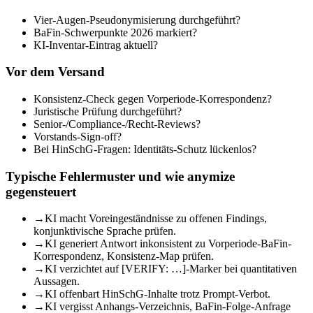
Vier-Augen-Pseudonymisierung durchgeführt?
BaFin-Schwerpunkte 2026 markiert?
KI-Inventar-Eintrag aktuell?
Vor dem Versand
Konsistenz-Check gegen Vorperiode-Korrespondenz?
Juristische Prüfung durchgeführt?
Senior-/Compliance-/Recht-Reviews?
Vorstands-Sign-off?
Bei HinSchG-Fragen: Identitäts-Schutz lückenlos?
Typische Fehlermuster und wie anymize
gegensteuert
→
KI macht Voreingeständnisse zu offenen Findings,
konjunktivische Sprache prüfen.
→
KI generiert Antwort inkonsistent zu Vorperiode-BaFin-
Korrespondenz, Konsistenz-Map prüfen.
→
KI verzichtet auf [VERIFY: …]-Marker bei quantitativen
Aussagen.
→
KI offenbart HinSchG-Inhalte trotz Prompt-Verbot.
→
KI vergisst Anhangs-Verzeichnis, BaFin-Folge-Anfrage