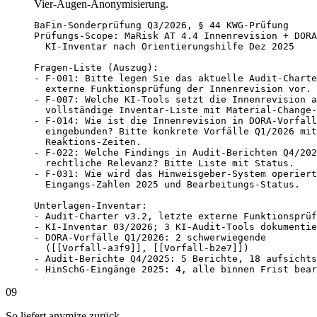
Vier-Augen-Anonymisierung.
BaFin-Sonderprüfung Q3/2026, § 44 KWG-Prüfung

Prüfungs-Scope: MaRisk AT 4.4 Innenrevision + DORA
  KI-Inventar nach Orientierungshilfe Dez 2025

Fragen-Liste (Auszug):

- F-001: Bitte legen Sie das aktuelle Audit-Charte
  externe Funktionsprüfung der Innenrevision vor.

- F-007: Welche KI-Tools setzt die Innenrevision a
  vollständige Inventar-Liste mit Material-Change-
- F-014: Wie ist die Innenrevision in DORA-Vorfall
  eingebunden? Bitte konkrete Vorfälle Q1/2026 mit

  Reaktions-Zeiten.

- F-022: Welche Findings in Audit-Berichten Q4/202
  rechtliche Relevanz? Bitte Liste mit Status.

- F-031: Wie wird das Hinweisgeber-System operiert
  Eingangs-Zahlen 2025 und Bearbeitungs-Status.

Unterlagen-Inventar:

- Audit-Charter v3.2, letzte externe Funktionsprüf
- KI-Inventar 03/2026; 3 KI-Audit-Tools dokumentie
- DORA-Vorfälle Q1/2026: 2 schwerwiegende

  ([[Vorfall-a3f9]], [[Vorfall-b2e7]])

- Audit-Berichte Q4/2025: 5 Berichte, 18 aufsichts
- HinSchG-Eingänge 2025: 4, alle binnen Frist bear
09
So liefert anymize zurück