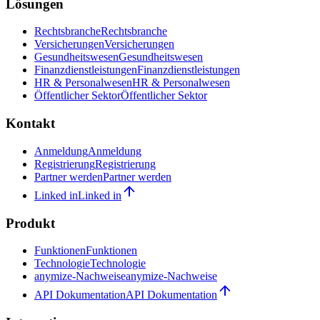
Lösungen
Rechtsbranche
Rechtsbranche
Versicherungen
Versicherungen
Gesundheitswesen
Gesundheitswesen
Finanzdienstleistungen
Finanzdienstleistungen
HR & Personalwesen
HR & Personalwesen
Öffentlicher Sektor
Öffentlicher Sektor
Kontakt
Anmeldung
Anmeldung
Registrierung
Registrierung
Partner werden
Partner werden
Linked in
Linked in
Produkt
Funktionen
Funktionen
Technologie
Technologie
anymize-Nachweise
anymize-Nachweise
API Dokumentation
API Dokumentation