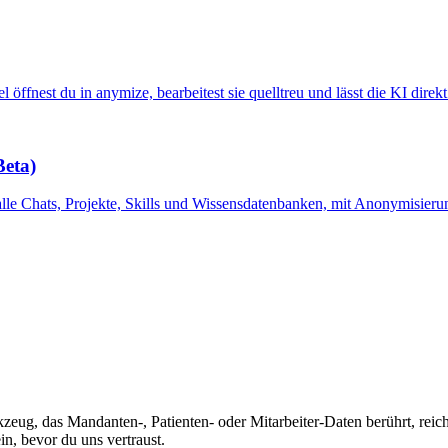
est du in anymize, bearbeitest sie quelltreu und lässt die KI direkt 
Beta)
lle Chats, Projekte, Skills und Wissensdatenbanken, mit Anonymisieru
eug, das Mandanten-, Patienten- oder Mitarbeiter-Daten berührt, reic
in, bevor du uns vertraust.