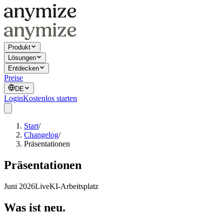
Produkt
Lösungen
Entdecken
Preise
DE
Login
Kostenlos starten
Start
/
Changelog
/
Präsentationen
Präsentationen
Juni 2026
Live
KI-Arbeitsplatz
Was ist neu.