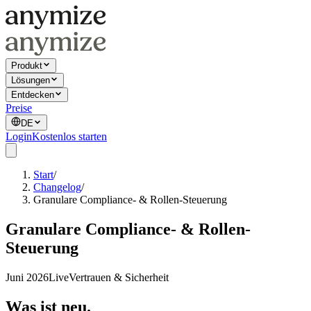
Produkt
Lösungen
Entdecken
Preise
DE
Login
Kostenlos starten
Start
/
Changelog
/
Granulare Compliance- & Rollen-Steuerung
Granulare Compliance- & Rollen-
Steuerung
Juni 2026
Live
Vertrauen & Sicherheit
Was ist neu.