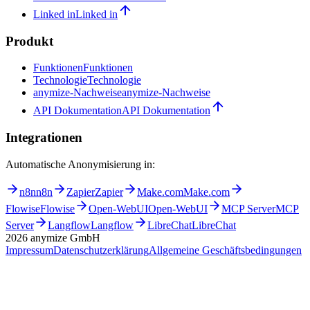
Linked in
Linked in
Produkt
Funktionen
Funktionen
Technologie
Technologie
anymize-Nachweise
anymize-Nachweise
API Dokumentation
API Dokumentation
Integrationen
Automatische Anonymisierung in:
n8n
n8n
Zapier
Zapier
Make.com
Make.com
Flowise
Flowise
Open-WebUI
Open-WebUI
MCP Server
MCP
Server
Langflow
Langflow
LibreChat
LibreChat
2026
anymize GmbH
Impressum
Datenschutzerklärung
Allgemeine Geschäftsbedingungen