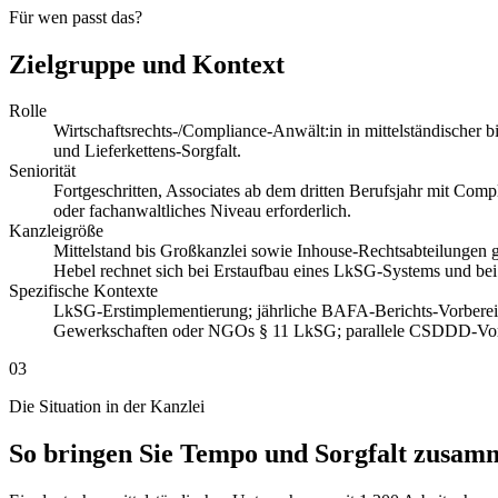
Für wen passt das?
Zielgruppe und Kontext
Rolle
Wirtschaftsrechts-/Compliance-Anwält:in in mittelständischer 
und Lieferkettens-Sorgfalt.
Seniorität
Fortgeschritten, Associates ab dem dritten Berufsjahr mit Co
oder fachanwaltliches Niveau erforderlich.
Kanzleigröße
Mittelstand bis Großkanzlei sowie Inhouse-Rechtsabteilungen
Hebel rechnet sich bei Erstaufbau eines LkSG-Systems und bei
Spezifische Kontexte
LkSG-Erstimplementierung; jährliche BAFA-Berichts-Vorbereit
Gewerkschaften oder NGOs § 11 LkSG; parallele CSDDD-Vorbere
03
Die Situation in der Kanzlei
So bringen Sie Tempo und Sorgfalt zusam