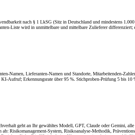
wendbarkeit nach § 1 LkSG (Sitz in Deutschland und mindestens 1.000
anten-Liste wird in unmittelbare und mittelbare Zulieferer differenzie
danten-Namen, Lieferanten-Namen und Standorte, Mitarbeitenden-Zahl
em KI-Aufruf; Erkennungsrate über 95 %. Stichproben-Prüfung 5 bis 10 
Sachverhalt geht an Ihr gewähltes Modell, GPT, Claude oder Gemini, al
ngen ab: Risikomanagement-System, Risikoanalyse-Methodik, Präventi