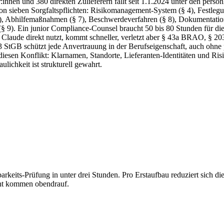
innen und 380 direkten Zulieferern fällt seit 1.1.2024 unter den per
ieben Sorgfaltspflichten: Risikomanagement-System (§ 4), Festlegung
), Abhilfemaßnahmen (§ 7), Beschwerdeverfahren (§ 8), Dokumentations
(§ 9). Ein junior Compliance-Counsel braucht 50 bis 80 Stunden für die
r Claude direkt nutzt, kommt schneller, verletzt aber § 43a BRAO, 
03 StGB schützt jede Anvertrauung in der Berufseigenschaft, auch ohne
esen Konflikt: Klarnamen, Standorte, Lieferanten-Identitäten und Ris
ulichkeit ist strukturell gewahrt.
barkeits-Prüfung in unter drei Stunden. Pro Erstaufbau reduziert sich 
ht kommen obendrauf.