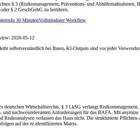
lichten § 3 (Risikomanagement, Präventions- und Abhilfemaßnahmen, B
oder § 2 GeschGehG zu berühren.
ieren
In
30 Minuten
Vollständiger Workflow
view:
2026-05-12
eibt selbstverständlich bei Ihnen, KI-Outputs sind vor jeder Verwendu
des deutschen Wirtschaftsrechts, § 3 LkSG verlangt Risikomanagement
ns- und nachweisrelevanten Anforderungen für das BAFA. Mit anymize 
Risikoanalysen verlassen das Haus nicht. Die strukturierte Pflichten-
lgen auf der re-identifizierten Matrix.