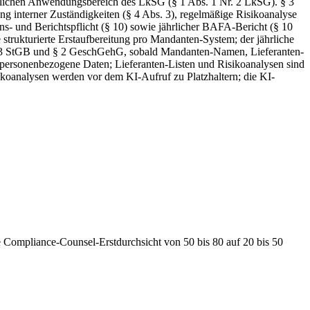
sönlichen Anwendungsbereich des LkSG (§ 1 Abs. 1 Nr. 2 LkSG). § 3
 interner Zuständigkeiten (§ 4 Abs. 3), regelmäßige Risikoanalyse
- und Berichtspflicht (§ 10) sowie jährlicher BAFA-Bericht (§ 10
 strukturierte Erstaufbereitung pro Mandanten-System; der jährliche
§ 203 StGB und § 2 GeschGehG, sobald Mandanten-Namen, Lieferanten-
 personenbezogene Daten; Lieferanten-Listen und Risikoanalysen sind
ikoanalysen werden vor dem KI-Aufruf zu Platzhaltern; die KI-
die Compliance-Counsel-Erstdurchsicht von 50 bis 80 auf 20 bis 50