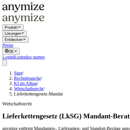
Produkt
Lösungen
Entdecken
Preise
DE
Login
Kostenlos starten
Start
/
Rechtsbranche
/
KI im Alltag
/
Wirtschaftsrecht
/
Lieferkettengesetz-Mandat
Wirtschaftsrecht
Lieferkettengesetz (LkSG) Mandant-Bera
anymize entfernt Mandanten-, Lieferanten- und Standort-Bezüge aut