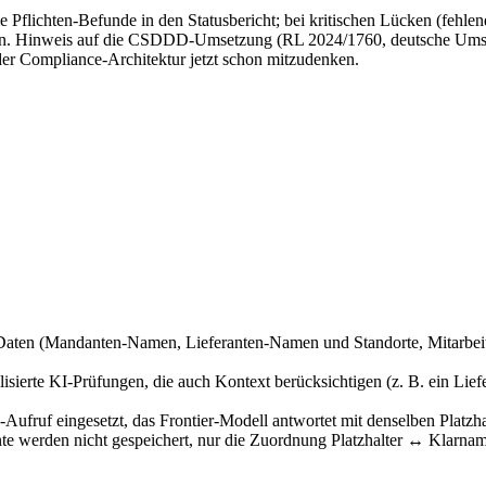
flichten-Befunde in den Statusbericht; bei kritischen Lücken (fehlen
n. Hinweis auf die CSDDD-Umsetzung (RL 2024/1760, deutsche Umsetz
 der Compliance-Architektur jetzt schon mitzudenken.
 Daten (Mandanten-Namen, Lieferanten-Namen und Standorte, Mitarbei
isierte KI-Prüfungen, die auch Kontext berücksichtigen (z. B. ein Lief
Aufruf eingesetzt, das Frontier-Modell antwortet mit denselben Platzha
e werden nicht gespeichert, nur die Zuordnung Platzhalter ↔ Klarnam