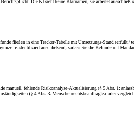
htspflicht. Die KI sieht keine Klarnamen, sie arbeitet ausschließlich
fließen in eine Tracker-Tabelle mit Umsetzungs-Stand (erfüllt / teilwei
nymize re-identifiziert anschließend, sodass Sie die Befunde mit Mand
e manuell, fehlende Risikoanalyse-Aktualisierung (§ 5 Abs. 1: anlassb
ne Zuständigkeiten (§ 4 Abs. 3: Menschenrechtsbeauftragte:r oder vergl