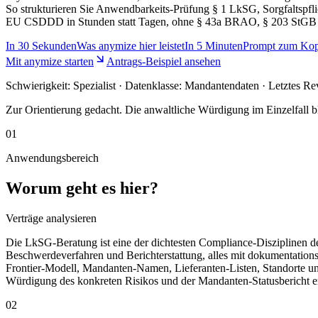
So strukturieren Sie Anwendbarkeits-Prüfung § 1 LkSG, Sorgfaltspf
EU CSDDD in Stunden statt Tagen, ohne § 43a BRAO, § 203 StGB 
In
30 Sekunden
Was anymize hier leistet
In
5 Minuten
Prompt zum Kop
Mit anymize starten
Antrags-Beispiel ansehen
Schwierigkeit:
Spezialist
· Datenklasse: Mandantendaten · Letztes Re
Zur Orientierung gedacht. Die anwaltliche Würdigung im Einzelfall bl
01
Anwendungsbereich
Worum geht es hier?
Verträge analysieren
Die LkSG-Beratung ist eine der dichtesten Compliance-Disziplinen 
Beschwerdeverfahren und Berichterstattung, alles mit dokumentatio
Frontier-Modell, Mandanten-Namen, Lieferanten-Listen, Standorte und 
Würdigung des konkreten Risikos und der Mandanten-Statusbericht erfo
02