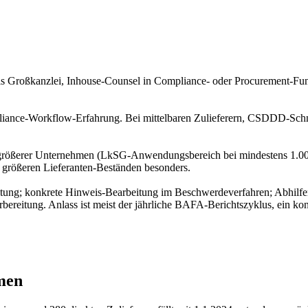
bis Großkanzlei, Inhouse-Counsel in Compliance- oder Procurement-Fun
mpliance-Workflow-Erfahrung. Bei mittelbaren Zulieferern, CSDDD-Schni
 größerer Unternehmen (LkSG-Anwendungsbereich bei mindestens 1.000 
 größeren Lieferanten-Beständen besonders.
ung; konkrete Hinweis-Bearbeitung im Beschwerdeverfahren; Abhilfem
itung. Anlass ist meist der jährliche BAFA-Berichtszyklus, ein konk
men