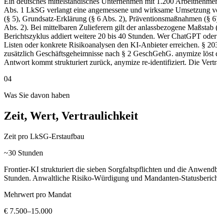
Ein deutsches mittelständisches Unternehmen mit 1.200 Arbeitnehmer:
Abs. 1 LkSG verlangt eine angemessene und wirksame Umsetzung von s
(§ 5), Grundsatz-Erklärung (§ 6 Abs. 2), Präventionsmaßnahmen (§ 6
Abs. 2). Bei mittelbaren Zulieferern gilt der anlassbezogene Maßstab 
Berichtszyklus addiert weitere 20 bis 40 Stunden. Wer ChatGPT ode
Listen oder konkrete Risikoanalysen den KI-Anbieter erreichen. § 2
zusätzlich Geschäftsgeheimnisse nach § 2 GeschGehG. anymize löst di
Antwort kommt strukturiert zurück, anymize re-identifiziert. Die Vertra
04
Was Sie davon haben
Zeit, Wert, Vertraulichkeit
Zeit pro LkSG-Erstaufbau
~30 Stunden
Frontier-KI strukturiert die sieben Sorgfaltspflichten und die Anwend
Stunden. Anwaltliche Risiko-Würdigung und Mandanten-Statusberic
Mehrwert pro Mandat
€ 7.500–15.000