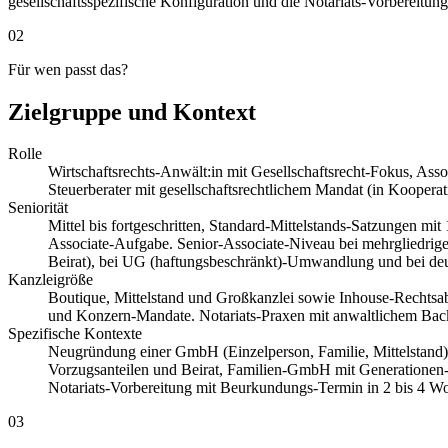
gesellschaftsspezifische Konfiguration und die Notariats-Vorbereit
02
Für wen passt das?
Zielgruppe und Kontext
Rolle
Wirtschaftsrechts-Anwält:in mit Gesellschaftsrecht-Fokus, As
Steuerberater mit gesellschaftsrechtlichem Mandat (in Koopera
Seniorität
Mittel bis fortgeschritten, Standard-Mittelstands-Satzungen m
Associate-Aufgabe. Senior-Associate-Niveau bei mehrgliedrige
Beirat), bei UG (haftungsbeschränkt)-Umwandlung und bei de
Kanzleigröße
Boutique, Mittelstand und Großkanzlei sowie Inhouse-Rechtsab
und Konzern-Mandate. Notariats-Praxen mit anwaltlichem Bac
Spezifische Kontexte
Neugründung einer GmbH (Einzelperson, Familie, Mittelstand
Vorzugsanteilen und Beirat, Familien-GmbH mit Generationen-
Notariats-Vorbereitung mit Beurkundungs-Termin in 2 bis 4 W
03