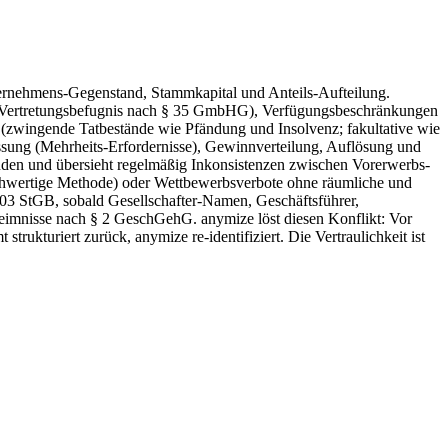
ternehmens-Gegenstand, Stammkapital und Anteils-Aufteilung.
, Vertretungsbefugnis nach § 35 GmbHG), Verfügungsbeschränkungen
zwingende Tatbestände wie Pfändung und Insolvenz; fakultative wie
ung (Mehrheits-Erfordernisse), Gewinnverteilung, Auflösung und
Stunden und übersieht regelmäßig Inkonsistenzen zwischen Vorerwerbs-
eichwertige Methode) oder Wettbewerbsverbote ohne räumliche und
203 StGB, sobald Gesellschafter-Namen, Geschäftsführer,
eimnisse nach § 2 GeschGehG. anymize löst diesen Konflikt: Vor
rukturiert zurück, anymize re-identifiziert. Die Vertraulichkeit ist