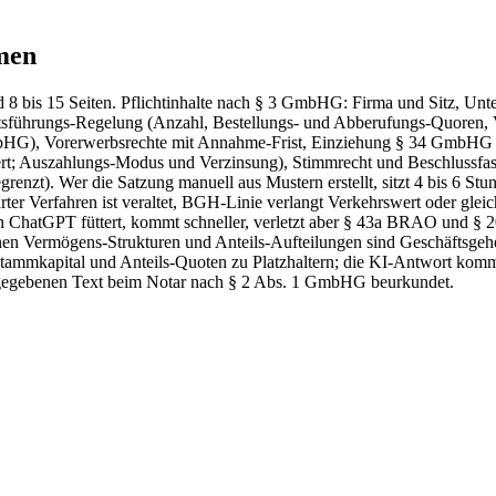
men
 8 bis 15 Seiten. Pflichtinhalte nach § 3 GmbHG: Firma und Sitz, Un
ftsführungs-Regelung (Anzahl, Bestellungs- und Abberufungs-Quoren
bHG), Vorerwerbsrechte mit Annahme-Frist, Einziehung § 34 GmbHG (
t; Auszahlungs-Modus und Verzinsung), Stimmrecht und Beschlussfass
egrenzt). Wer die Satzung manuell aus Mustern erstellt, sitzt 4 bis 6 
rter Verfahren ist veraltet, BGH-Linie verlangt Verkehrswert oder gl
 an ChatGPT füttert, kommt schneller, verletzt aber § 43a BRAO und § 
nen Vermögens-Strukturen und Anteils-Aufteilungen sind Geschäftsgeh
ammkapital und Anteils-Quoten zu Platzhaltern; die KI-Antwort kommt st
freigegebenen Text beim Notar nach § 2 Abs. 1 GmbHG beurkundet.