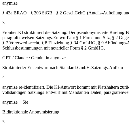
anymize
§ 43a BRAO · § 203 StGB · § 2 GeschGehG (Anteils-Aufteilung und
3
Frontier-KI strukturiert die Satzung. Der pseudonymisierte Briefing
paragrafenweisen Satzungs-Entwurf ab: § 1 Firma und Sitz, § 2 Gege
§ 7 Vorerwerbsrecht, § 8 Einziehung § 34 GmbHG, § 9 Abfindungs-M
Schlussbestimmungen mit notarieller Form § 2 GmbHG.
GPT / Claude / Gemini in anymize
Strukturierter Erstentwurf nach Standard-GmbH-Satzungs-Aufbau
4
anymize re-identifiziert. Die KI-Antwort kommt mit Platzhaltern zurüc
vollständigen Satzungs-Entwurf mit Mandanten-Daten, paragrafenweise 
anymize + Sie
Bidirektionale Anonymisierung
5