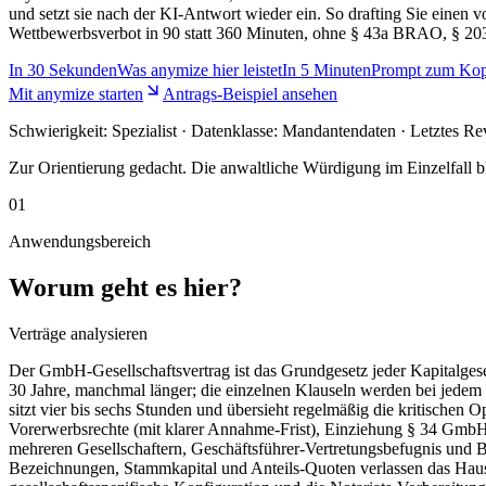
und setzt sie nach der KI-Antwort wieder ein. So drafting Sie eine
Wettbewerbsverbot in 90 statt 360 Minuten, ohne § 43a BRAO, § 2
In
30 Sekunden
Was anymize hier leistet
In
5 Minuten
Prompt zum Kop
Mit anymize starten
Antrags-Beispiel ansehen
Schwierigkeit:
Spezialist
· Datenklasse: Mandantendaten · Letztes Re
Zur Orientierung gedacht. Die anwaltliche Würdigung im Einzelfall bl
01
Anwendungsbereich
Worum geht es hier?
Verträge analysieren
Der GmbH-Gesellschaftsvertrag ist das Grundgesetz jeder Kapitalgesell
30 Jahre, manchmal länger; die einzelnen Klauseln werden bei jedem 
sitzt vier bis sechs Stunden und übersieht regelmäßig die kritisch
Vorerwerbsrechte (mit klarer Annahme-Frist), Einziehung § 34 GmbH
mehreren Gesellschaftern, Geschäftsführer-Vertretungsbefugnis und B
Bezeichnungen, Stammkapital und Anteils-Quoten verlassen das Haus nic