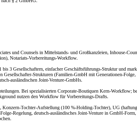
ung nach § 2 GmbHG.
sociates und Counsels in Mittelstands- und Großkanzleien, Inhouse-Co
tion), Notariats-Vorbereitungs-Workflow.
it 1 bis 3 Gesellschaftern, einfacher Geschäftsführungs-Struktur und m
n Gesellschafter-Strukturen (Familien-GmbH mit Generationen-Folge, V
utsch-ausländischen Joint-Venture-GmbHs.
teilungen. Bei spezialisierten Corporate-Boutiquen Kern-Workflow; be
kground nutzen den Workflow für Vorbereitungs-Drafts.
), Konzern-Tochter-Aufstellung (100 %-Holding-Tochter), UG (haftun
Folge-Regelung, deutsch-ausländisches Joint-Venture in GmbH-Form, Re
ochen.