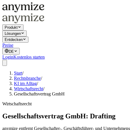
Produkt
Lösungen
Entdecken
Preise
DE
Login
Kostenlos starten
Start
/
Rechtsbranche
/
KI im Alltag
/
Wirtschaftsrecht
/
Gesellschaftsvertrag GmbH
Wirtschaftsrecht
Gesellschaftsvertrag GmbH: Drafting
anymize entfernt Gesellschafter-, Geschäftsführer- und Unternehme