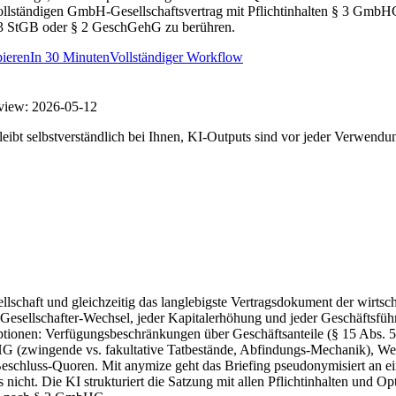
n vollständigen GmbH-Gesellschaftsvertrag mit Pflichtinhalten § 3 Gm
03 StGB oder § 2 GeschGehG zu berühren.
ieren
In
30 Minuten
Vollständiger Workflow
view:
2026-05-12
eibt selbstverständlich bei Ihnen, KI-Outputs sind vor jeder Verwendu
schaft und gleichzeitig das langlebigste Vertragsdokument der wirtschaf
Gesellschafter-Wechsel, jeder Kapitalerhöhung und jeder Geschäftsführ
en Optionen: Verfügungsbeschränkungen über Geschäftsanteile (§ 15 A
G (zwingende vs. fakultative Tatbestände, Abfindungs-Mechanik), Wet
eschluss-Quoren. Mit anymize geht das Briefing pseudonymisiert an ei
ht. Die KI strukturiert die Satzung mit allen Pflichtinhalten und Opti