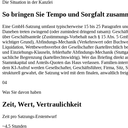
Die Situation in der Kanzlei
So bringen Sie Tempo und Sorgfalt zusam
Eine GmbH-Satzung umfasst typischerweise 15 bis 25 Paragrafen und
Daneben treten zwingend (oder zumindest dringend ratsam): Geschä
über Geschäftsanteile (Zustimmungs-Vorbehalt nach § 15 Abs. 5 Gm
wichtiger Grund), Abfindungs-Mechanik (Verkehrswert oder Buchwer
Liquidation, Wettbewerbsverbot der Gesellschafter (kartellrechtlich b
und Einziehungs-Klauseln, fehlerhafte Abfindungs-Mechanik (Stuttga
sachliche Begrenzung (kartellrechtswidrig). Wer das Briefing direkt
Stammkapital und Anteils-Quoten das Haus verlassen. Familien-inter
dem KI-Aufruf werden Gesellschafter, Geschäftsführer, Firma, Sitz, St
strukturell gewahrt, die Satzung wird mit dem finalen, anwaltlich 
04
Was Sie davon haben
Zeit, Wert, Vertraulichkeit
Zeit pro Satzungs-Erstentwurf
~4,5 Stunden